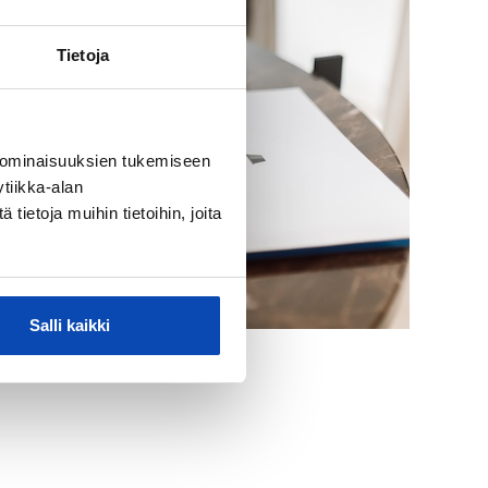
Tietoja
 ominaisuuksien tukemiseen
tiikka-alan
ietoja muihin tietoihin, joita
Salli kaikki