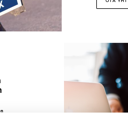
OTA YH
a
n
on
uuri sinulle
ivaa sen