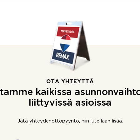
OTA YHTEYTTÄ
tamme kaikissa asunnonvaiht
liittyvissä asioissa
Jätä yhteydenottopyyntö, niin jutellaan lisää.