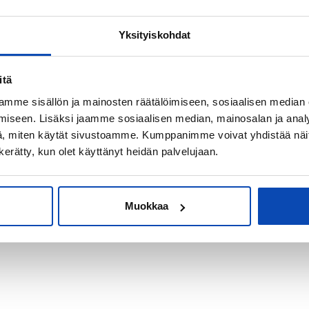
Yksityiskohdat
kiksi sijoitus-
itä
mme sisällön ja mainosten räätälöimiseen, sosiaalisen median
iseen. Lisäksi jaamme sosiaalisen median, mainosalan ja analy
, miten käytät sivustoamme. Kumppanimme voivat yhdistää näitä t
n kerätty, kun olet käyttänyt heidän palvelujaan.
Muokkaa