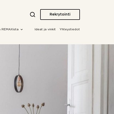
Rekrytointi
a REMAXista
Ideat ja vinkit
Yhteystiedot