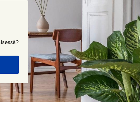
isessä?