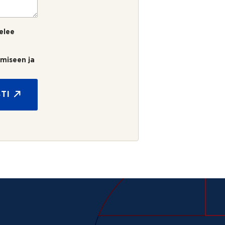
elee
umiseen ja
TI