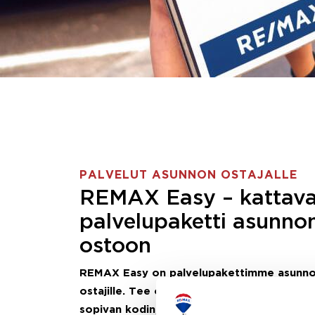
PALVELUT ASUNNON OSTAJALLE
REMAX Easy – kattav
palvelupaketti asunno
ostoon
REMAX Easy on palvelupakettimme asunn
ostajille.
Tee ostotoimeksianto ja etsimme j
sopivan kodin, eikä sinun tarvitse nähdä va