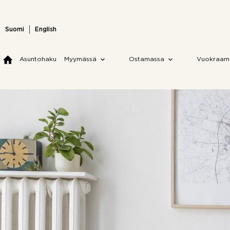
Skip
to
content
Suomi
English
Asuntohaku
Myymässä
Ostamassa
Vuokraam