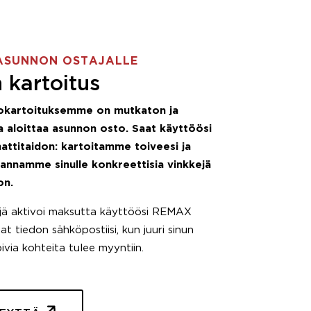
ASUNNON OSTAJALLE
 kartoitus
okartoituksemme on mutkaton ja
 aloittaa asunnon osto. Saat käyttöösi
attitaidon: kartoitamme toiveesi ja
 annamme sinulle konkreettisia vinkkejä
on.
äjä aktivoi maksutta käyttöösi REMAX
t tiedon sähköpostiisi, kun juuri sinun
pivia kohteita tulee myyntiin.