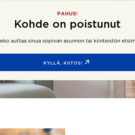
PAHUS!
Kohde on poistunut
ko auttaa sinua sopivan asunnon tai kiinteistön etsim
KYLLÄ, KIITOS!