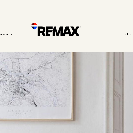
assa
Tieto