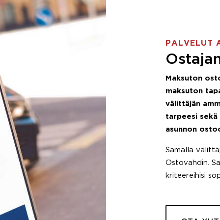
PALVELUT 
Ostajan
Maksuton ost
maksuton tapa
välittäjän amm
tarpeesi sekä
asunnon osto
Samalla välitt
Ostovahdin. Saa
kriteereihisi so