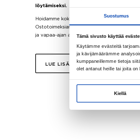
löytämiseksi.
Suostumus
Hoidamme koko ostoprosessin puolestasi.
Ostotoimeksiantopalvelumme sopii myös esimer
ja vapaa-ajan asuntojen ostoon.
Tämä sivusto käyttää eväste
Käytämme evästeitä tarjoama
ja kävijämäärämme analysoim
kumppaneillemme tietoja siitä
LUE LISÄÄ
olet antanut heille tai joita o
Kiellä