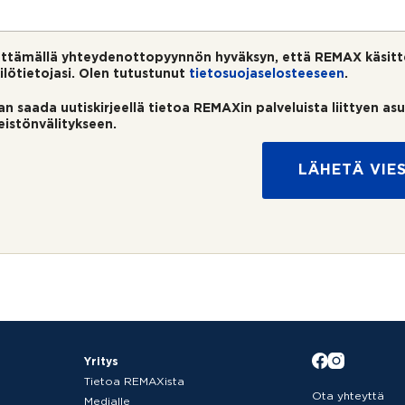
ttämällä yhteydenottopyynnön hyväksyn, että REMAX käsitt
ilötietojasi. Olen tutustunut
tietosuojaselosteeseen
.
an saada uutiskirjeellä tietoa REMAXin palveluista liittyen as
teistönvälitykseen.
LÄHETÄ VIES
Yritys
Tietoa REMAXista
Ota yhteyttä
Medialle