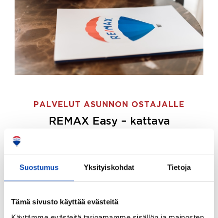
PALVELUT ASUNNON OSTAJALLE
REMAX Easy – kattava
palvelupaketti asunnon ostoon
REMAX Easy on palvelupakettimme asunnon
ostajille.
Tee ostotoimeksianto ja etsimme juuri
Suostumus
Yksityiskohdat
Tietoja
sinulle sopivan kodin, eikä sinun tarvitse nähdä
vaivaa sen löytämiseksi.
Tämä sivusto käyttää evästeitä
Hoidamme koko ostoprosessin puolestasi.
Käytämme evästeitä tarjoamamme sisällön ja mainosten