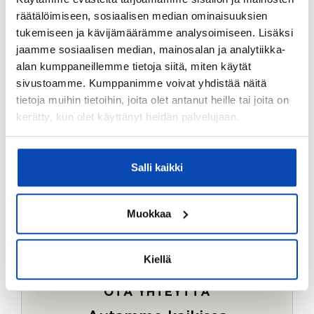
Ostotoimeksiantopalvelumme sopii myös esimerkiksi
räätälöimiseen, sosiaalisen median ominaisuuksien
sijoitus- ja vapaa-ajan asuntojen ostoon.
tukemiseen ja kävijämäärämme analysoimiseen. Lisäksi
jaamme sosiaalisen median, mainosalan ja analytiikka-
LUE LISÄÄ
alan kumppaneillemme tietoja siitä, miten käytät
sivustoamme. Kumppanimme voivat yhdistää näitä
tietoja muihin tietoihin, joita olet antanut heille tai joita on
kerätty, kun olet käyttänyt heidän palvelujaan.
Salli kaikki
Muokkaa
Kiellä
OTA YHTEYTTÄ