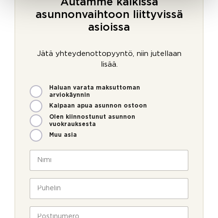
Autamme kaikissa
asunnonvaihtoon liittyvissä
asioissa
Jätä yhteydenottopyyntö, niin jutellaan
lisää.
M
Haluan varata maksuttoman
i
arviokäynnin
t
Kaipaan apua asunnon ostoon
e
Olen kiinnostunut asunnon
n
vuokrauksesta
v
Muu asia
o
i
N
m
i
m
m
e
i
P
o
*
u
l
h
l
e
P
a