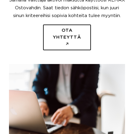
Samalla välittäjä aktivoi maksutta käyttöösi REMAX
Ostovahdin. Saat tiedon sähköpostiisi, kun juuri
sinun kriteereihisi sopivia kohteita tulee myyntiin.
OTA
YHTEYTTÄ