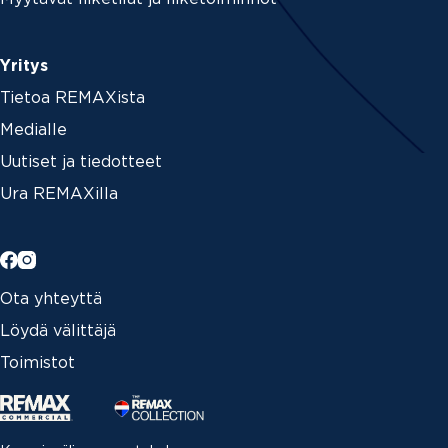
m
a
i
l
Yritys
Tietoa REMAXista
Medialle
Uutiset ja tiedotteet
Ura REMAXilla
Ota yhteyttä
Löydä välittäjä
Toimistot