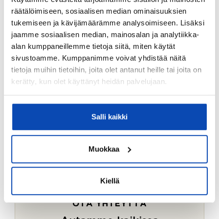
Ostotoimeksiantopalvelumme sopii myös esimerkiksi
räätälöimiseen, sosiaalisen median ominaisuuksien
sijoitus- ja vapaa-ajan asuntojen ostoon.
tukemiseen ja kävijämäärämme analysoimiseen. Lisäksi
jaamme sosiaalisen median, mainosalan ja analytiikka-
LUE LISÄÄ
alan kumppaneillemme tietoja siitä, miten käytät
sivustoamme. Kumppanimme voivat yhdistää näitä
tietoja muihin tietoihin, joita olet antanut heille tai joita on
kerätty, kun olet käyttänyt heidän palvelujaan.
Salli kaikki
Muokkaa
Kiellä
OTA YHTEYTTÄ