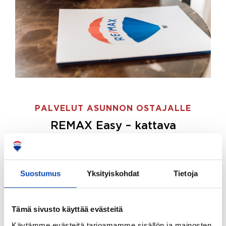
PALVELUT ASUNNON OSTAJALLE
REMAX Easy – kattava
palvelupaketti asunnon ostoon
REMAX Easy on palvelupakettimme asunnon
ostajille.
Tee ostotoimeksianto ja etsimme juuri
Suostumus
Yksityiskohdat
Tietoja
sinulle sopivan kodin, eikä sinun tarvitse nähdä
vaivaa sen löytämiseksi.
Tämä sivusto käyttää evästeitä
Hoidamme koko ostoprosessin puolestasi.
Käytämme evästeitä tarjoamamme sisällön ja mainosten