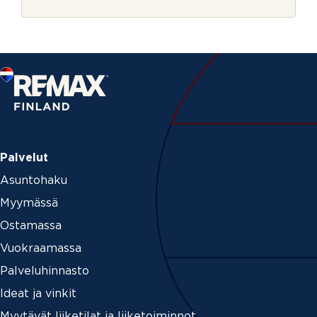
r
P
j
u
e
h
e
l
i
n
Palvelut
Asuntohaku
Myymässä
Ostamassa
Vuokraamassa
Palveluhinnasto
Ideat ja vinkit
Myytävät liiketilat ja liiketoiminnot