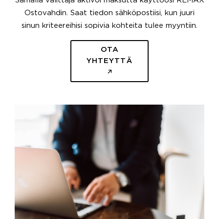
Samalla välittäjä aktivoi maksutta käyttöösi REMAX
Ostovahdin. Saat tiedon sähköpostiisi, kun juuri
sinun kriteereihisi sopivia kohteita tulee myyntiin.
OTA
YHTEYTTÄ