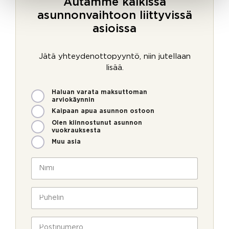
Autamme kaikissa
asunnonvaihtoon liittyvissä
asioissa
Jätä yhteydenottopyyntö, niin jutellaan
lisää.
M
Haluan varata maksuttoman
i
arviokäynnin
t
Kaipaan apua asunnon ostoon
e
Olen kiinnostunut asunnon
n
vuokrauksesta
v
Muu asia
o
i
N
m
i
m
m
e
i
P
o
*
u
l
h
l
e
P
a