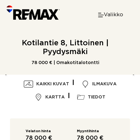
Skip
to
Valikko
content
Kotilantie 8, Littoinen |
Pyydysmäki
78 000 € | Omakotitalotontti
KAIKKI KUVAT
ILMAKUVA
KARTTA
TIEDOT
Velaton hinta
Myyntihinta
78 000 €
78 000 €