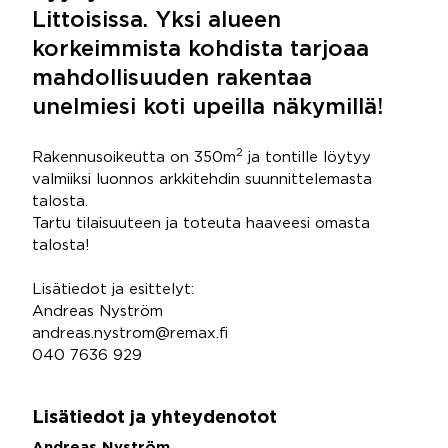
Littoisissa. Yksi alueen
korkeimmista kohdista tarjoaa
mahdollisuuden rakentaa
unelmiesi koti upeilla näkymillä!
2
Rakennusoikeutta on 350m
ja tontille löytyy
valmiiksi luonnos arkkitehdin suunnittelemasta
talosta.
Tartu tilaisuuteen ja toteuta haaveesi omasta
talosta!
Lisätiedot ja esittelyt:
Andreas Nyström
andreas.nystrom@remax.fi
040 7636 929
Lisätiedot ja yhteydenotot
Andreas Nyström