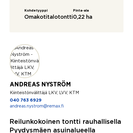
Kohdetyyppi
Pinta-ala
Omakotitalotontti
0,22 ha
ANDREAS NYSTRÖM
Kiinteistönvälittäjä LKV, LVV, KTM
040 763 6929
andreas.nystrom@remax.fi
Reilunkokoinen tontti rauhallisella
Pyydysmäen asuinalueella