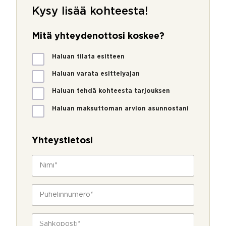
Kysy lisää kohteesta!
Mitä yhteydenottosi koskee?
M
Haluan tilata esitteen
i
t
Haluan varata esittelyajan
ä
Haluan tehdä kohteesta tarjouksen
y
h
Haluan maksuttoman arvion asunnostani
t
e
y
Yhteystietosi
d
e
N
n
i
o
m
t
i
P
t
*
u
o
h
s
e
S
i