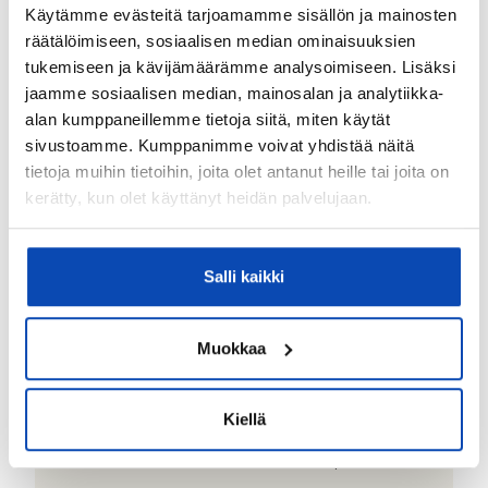
Käytämme evästeitä tarjoamamme sisällön ja mainosten
Lainalaskuri
räätälöimiseen, sosiaalisen median ominaisuuksien
tukemiseen ja kävijämäärämme analysoimiseen. Lisäksi
366
Kuukausierä
€ / kk
jaamme sosiaalisen median, mainosalan ja analytiikka-
alan kumppaneillemme tietoja siitä, miten käytät
–
+
sivustoamme. Kumppanimme voivat yhdistää näitä
tietoja muihin tietoihin, joita olet antanut heille tai joita on
Asunnon velaton hinta
kerätty, kun olet käyttänyt heidän palvelujaan.
Salli kaikki
–
+
Muokkaa
Laina-aika
Kiellä
–
+
Korkoprosentti