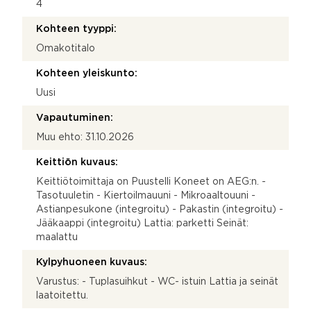
4
Kohteen tyyppi:
Omakotitalo
Kohteen yleiskunto:
Uusi
Vapautuminen:
Muu ehto: 31.10.2026
Keittiön kuvaus:
Keittiötoimittaja on Puustelli Koneet on AEG:n. -
Tasotuuletin - Kiertoilmauuni - Mikroaaltouuni -
Astianpesukone (integroitu) - Pakastin (integroitu) -
Jääkaappi (integroitu) Lattia: parketti Seinät:
maalattu
Kylpyhuoneen kuvaus:
Varustus: - Tuplasuihkut - WC- istuin Lattia ja seinät
laatoitettu.