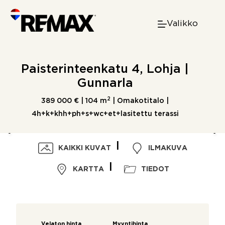
Skip
to
Valikko
content
Paisterinteenkatu 4, Lohja |
Gunnarla
2
389 000 € |
104 m
| Omakotitalo |
4h+k+khh+ph+s+wc+et+lasitettu terassi
KAIKKI KUVAT
ILMAKUVA
KARTTA
TIEDOT
Velaton hinta
Myyntihinta