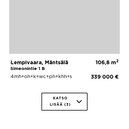
2
Lempivaara, Mäntsälä
106,8 m
Simeonintie 1 B
4mh+oh+k+wc+ph+khh+s
339 000 €
KATSO
LISÄÄ (3)