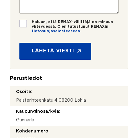
e
e
s
?
t
e
r
t
i
?
o
i
*
*
T
Haluan, että REMAX-välittäjä on minuun
i
yhteydessä. Olen tutustunut REMAXin
tietosuojaselosteeseen
.
e
t
o
s
LÄHETÄ VIESTI
u
o
j
a
Perustiedot
*
Osoite:
Paisterinteenkatu 4 08200 Lohja
Kaupunginosa/kylä:
Gunnarla
Kohdenumero: