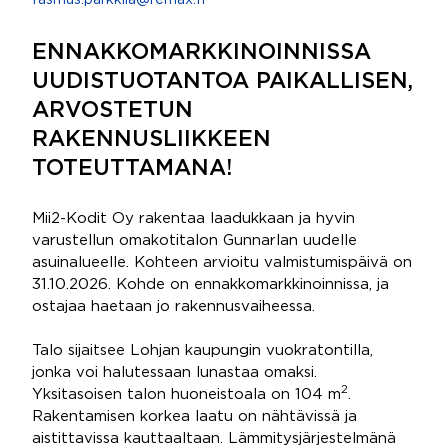
rasmus.parkkila@remax.fi
ENNAKKOMARKKINOINNISSA
UUDISTUOTANTOA PAIKALLISEN,
ARVOSTETUN
RAKENNUSLIIKKEEN
TOTEUTTAMANA!
Mii2-Kodit Oy rakentaa laadukkaan ja hyvin
varustellun omakotitalon Gunnarlan uudelle
asuinalueelle. Kohteen arvioitu valmistumispäivä on
31.10.2026. Kohde on ennakkomarkkinoinnissa, ja
ostajaa haetaan jo rakennusvaiheessa.
Talo sijaitsee Lohjan kaupungin vuokratontilla,
jonka voi halutessaan lunastaa omaksi.
2
Yksitasoisen talon huoneistoala on 104 m
.
Rakentamisen korkea laatu on nähtävissä ja
aistittavissa kauttaaltaan. Lämmitysjärjestelmänä