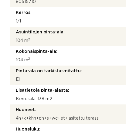
80515710
Kerros:
1/1
Asuintilojen pinta-ala:
2
104 m
Kokonaispinta-ala:
2
104 m
Pinta-ala on tarkistusmitattu:
Ei
Lisätietoja pinta-alasta:
Kerrosala: 138 m2
Huoneet:
4h+k+khh+ph+s+wc+et+lasitettu terassi
Huoneluku: