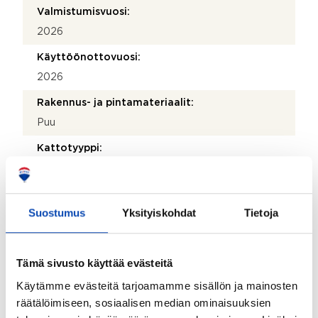
Valmistumisvuosi:
2026
Käyttöönottovuosi:
2026
Rakennus- ja pintamateriaalit:
Puu
Kattotyyppi:
Harjakatto
Katemateriaali:
Suostumus
Yksityiskohdat
Tietoja
Peltikate
Lämmitysjärjestelmä:
Poistoilmalämpöpumppu
Tämä sivusto käyttää evästeitä
Käytämme evästeitä tarjoamamme sisällön ja mainosten
Onko kohteesta energiatodistusta?:
räätälöimiseen, sosiaalisen median ominaisuuksien
Kyllä