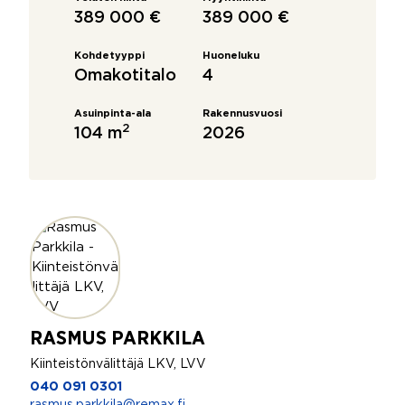
389 000 €
389 000 €
Kohdetyyppi
Huoneluku
Omakotitalo
4
Asuinpinta-ala
Rakennusvuosi
2
104 m
2026
RASMUS PARKKILA
Kiinteistönvälittäjä LKV, LVV
040 091 0301