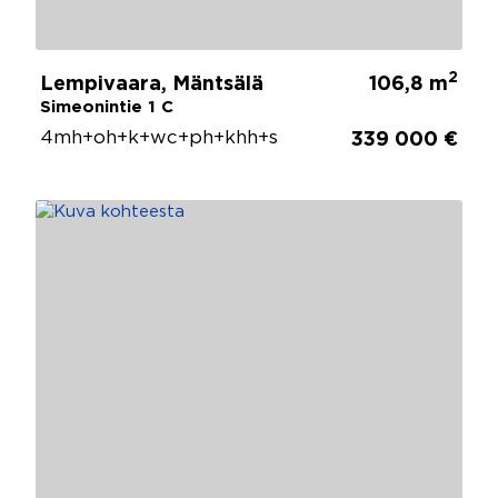
2
Lempivaara, Mäntsälä
106,8 m
Simeonintie 1 C
4mh+oh+k+wc+ph+khh+s
339 000 €