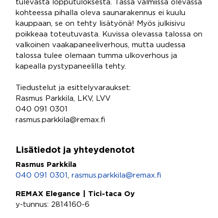
tulevasta lopputuloksesta. Tässä valmiissa olevassa
kohteessa pihalla oleva saunarakennus ei kuulu
kauppaan, se on tehty lisätyönä! Myös julkisivu
poikkeaa toteutuvasta. Kuvissa olevassa talossa on
valkoinen vaakapaneeliverhous, mutta uudessa
talossa tulee olemaan tumma ulkoverhous ja
kapealla pystypaneelilla tehty.
Tiedustelut ja esittelyvaraukset:
Rasmus Parkkila, LKV, LVV
040 091 0301
rasmus.parkkila@remax.fi
Lisätiedot ja yhteydenotot
Rasmus Parkkila
040 091 0301
,
rasmus.parkkila@remax.fi
REMAX Elegance | Tici-taca Oy
y-tunnus: 2814160-6