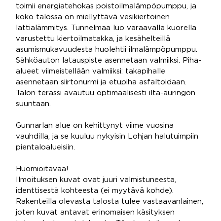
toimii energiatehokas poistoilmalämpöpumppu, ja
koko talossa on miellyttävä vesikiertoinen
lattialämmitys. Tunnelmaa luo varaavalla kuorella
varustettu kiertoilmatakka, ja kesähelteillä
asumismukavuudesta huolehtii ilmalämpöpumppu.
Sähköauton latauspiste asennetaan valmiiksi. Piha-
alueet viimeistellään valmiiksi: takapihalle
asennetaan siirtonurmi ja etupiha asfaltoidaan.
Talon terassi avautuu optimaalisesti ilta-auringon
suuntaan.
Gunnarlan alue on kehittynyt viime vuosina
vauhdilla, ja se kuuluu nykyisin Lohjan halutuimpiin
pientaloalueisiin.
Huomioitavaa!
Ilmoituksen kuvat ovat juuri valmistuneesta,
identtisestä kohteesta (ei myytävä kohde).
Rakenteilla olevasta talosta tulee vastaavanlainen,
joten kuvat antavat erinomaisen käsityksen