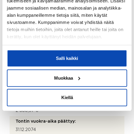
tukemiseen ja kävijämäärämme analysoimiseen. Lisäksi
Energialuokka:
jaamme sosiaalisen median, mainosalan ja analytiikka-
B2018
alan kumppaneillemme tietoja siitä, miten käytät
sivustoamme. Kumppanimme voivat yhdistää näitä
tietoja muihin tietoihin, joita olet antanut heille tai joita on
Tontti ja kaavoitus
kerätty, kun olet käyttänyt heidän palvelujaan.
Tontin pinta-ala:
2
1 029 m
Salli kaikki
Tontin omistus:
Vuokra
Muokkaa
Maanvuokraaja:
Lohjan kaupunki
Kiellä
Tontin vuosivuokra:
2 880,97 €
Tontin vuokra-aika päättyy:
31.12.2074