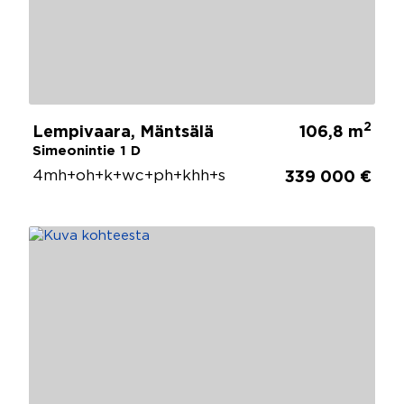
2
Lempivaara, Mäntsälä
106,8 m
Simeonintie 1 D
4mh+oh+k+wc+ph+khh+s
339 000 €