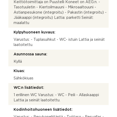
Keittiötoimittaja on Puustelli Koneet on AEG:n. -
Tasotuuletin - Kiertoilmauuni - Mikroaaltouuni -
Astianpesukone (integroitu) - Pakastin (integroitu) -
Jääkaappi (integroitu) Lattia: parketti Seinät:
maalattu
Kylpyhuoneen kuvaus:
Varustus: - Tuplasuihkut - WC- istuin Lattia ja seinät
laatoitettu.
Asunnossa sauna:
Kyllä
Kiuas:
Sähkökiuas
WC:n lisätiedot:
1 erillinen WC Varustus: - WC - Peili - Allaskaappi
Lattia ja seinät laatoitettu.
Kodinhoitohuoneen lisätiedot:
Varustus: - Pesukoneliitäntä - Työtaso - Pesuallas -