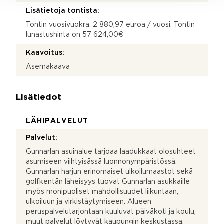
Lisätietoja tontista:
Tontin vuosivuokra: 2 880,97 euroa / vuosi. Tontin
lunastushinta on 57 624,00€
Kaavoitus:
Asemakaava
Lisätiedot
LÄHIPALVELUT
Palvelut:
Gunnarlan asuinalue tarjoaa laadukkaat olosuhteet
asumiseen viihtyisässä luonnonympäristössä.
Gunnarlan harjun erinomaiset ulkoilumaastot sekä
golfkentän läheisyys tuovat Gunnarlan asukkaille
myös monipuoliset mahdollisuudet liikuntaan,
ulkoiluun ja virkistäytymiseen. Alueen
peruspalvelutarjontaan kuuluvat päiväkoti ja koulu,
muut palvelut löytyvät kaupungin keskustassa.