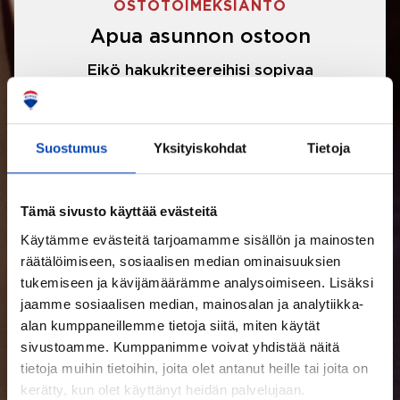
OSTOTOIMEKSIANTO
Apua asunnon ostoon
Eikö hakukriteereihisi sopivaa
asuntoa ole löytynyt? Jännittääkö
asunnon ostotarjouksen tekeminen?
Suostumus
Yksityiskohdat
Tietoja
Välittäjämme auttavat sinua kaikissa
asunnon ostoon liittyvissä asioissa.
Tämä sivusto käyttää evästeitä
Käytämme evästeitä tarjoamamme sisällön ja mainosten
LUE LISÄÄ
räätälöimiseen, sosiaalisen median ominaisuuksien
tukemiseen ja kävijämäärämme analysoimiseen. Lisäksi
jaamme sosiaalisen median, mainosalan ja analytiikka-
alan kumppaneillemme tietoja siitä, miten käytät
sivustoamme. Kumppanimme voivat yhdistää näitä
tietoja muihin tietoihin, joita olet antanut heille tai joita on
kerätty, kun olet käyttänyt heidän palvelujaan.