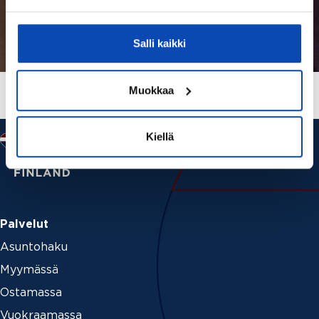
Salli kaikki
Muokkaa
Kiellä
Palvelut
Asuntohaku
Myymässä
Ostamassa
Vuokraamassa