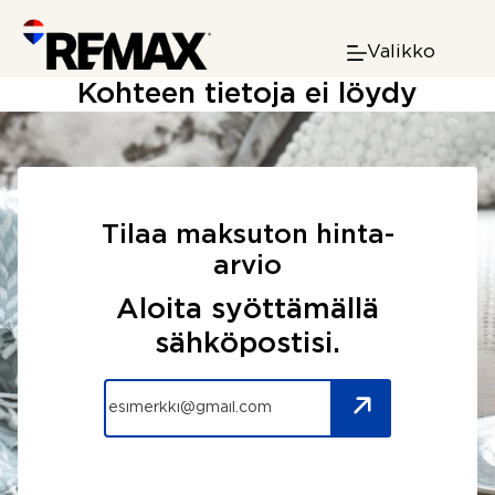
Skip
to
Valikko
content
Kohteen tietoja ei löydy
Tilaa maksuton hinta-
arvio
Aloita syöttämällä
sähköpostisi.