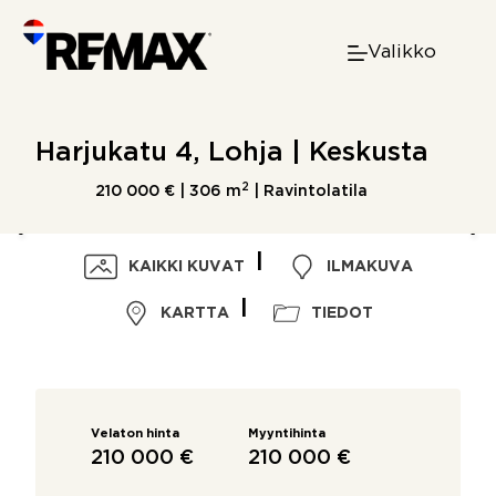
Skip
to
Valikko
content
Harjukatu 4, Lohja | Keskusta
2
210 000 € |
306 m
| Ravintolatila
KAIKKI KUVAT
ILMAKUVA
KARTTA
TIEDOT
Velaton hinta
Myyntihinta
210 000 €
210 000 €