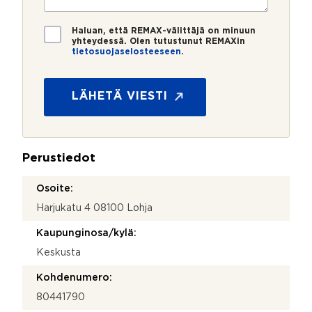
i
o
i
*
*
T
Haluan, että REMAX-välittäjä on minuun
i
yhteydessä. Olen tutustunut REMAXin
tietosuojaselosteeseen
.
e
t
o
s
LÄHETÄ VIESTI
u
o
j
a
Perustiedot
*
Osoite:
Harjukatu 4 08100 Lohja
Kaupunginosa/kylä:
Keskusta
Kohdenumero:
80441790