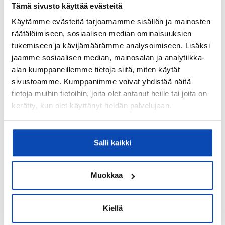
Ei
Tämä sivusto käyttää evästeitä
Käytämme evästeitä tarjoamamme sisällön ja mainosten
Lunastusoikeus osakkailla:
räätälöimiseen, sosiaalisen median ominaisuuksien
Ei
tukemiseen ja kävijämäärämme analysoimiseen. Lisäksi
jaamme sosiaalisen median, mainosalan ja analytiikka-
Tontti ja kaavoitus
alan kumppaneillemme tietoja siitä, miten käytät
sivustoamme. Kumppanimme voivat yhdistää näitä
Tontin pinta-ala:
tietoja muihin tietoihin, joita olet antanut heille tai joita on
2
537 m
kerätty, kun olet käyttänyt heidän palvelujaan.
Tontin omistus:
Oma
Salli kaikki
Kaavoitus:
Asemakaava
Muokkaa
Kiellä