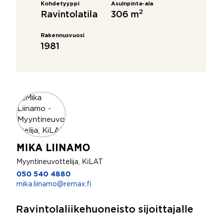
Kohdetyyppi
Asuinpinta-ala
2
Ravintolatila
306 m
Rakennusvuosi
1981
MIKA LIINAMO
Myyntineuvottelija, KiLAT
050 540 4880
mika.liinamo@remax.fi
Ravintolaliikehuoneisto sijoittajalle