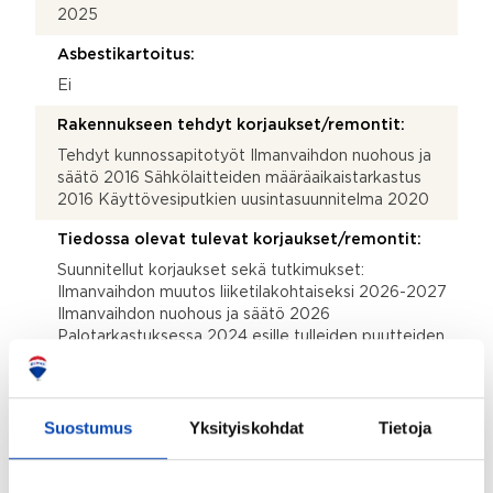
2025
Asbestikartoitus:
Ei
Rakennukseen tehdyt korjaukset/remontit:
Tehdyt kunnossapitotyöt Ilmanvaihdon nuohous ja
säätö 2016 Sähkölaitteiden määräaikaistarkastus
2016 Käyttövesiputkien uusintasuunnitelma 2020
Tiedossa olevat tulevat korjaukset/remontit:
Suunnitellut korjaukset sekä tutkimukset:
Ilmanvaihdon muutos liiketilakohtaiseksi 2026-2027
Ilmanvaihdon nuohous ja säätö 2026
Palotarkastuksessa 2024 esille tulleiden puutteiden
korjaus 2025
Liikehuoneistot:
Suostumus
Yksityiskohdat
Tietoja
2
5 kpl (704.5 m
)
Lunastusoikeus yhtiöllä: