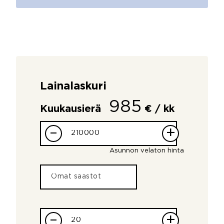
Lainalaskuri
985
Kuukausierä
€ / kk
–
+
Asunnon velaton hinta
–
+