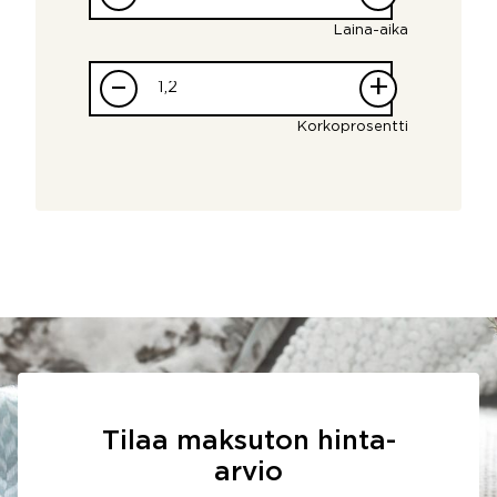
Laina-aika
–
+
Korkoprosentti
Tilaa maksuton hinta-
arvio