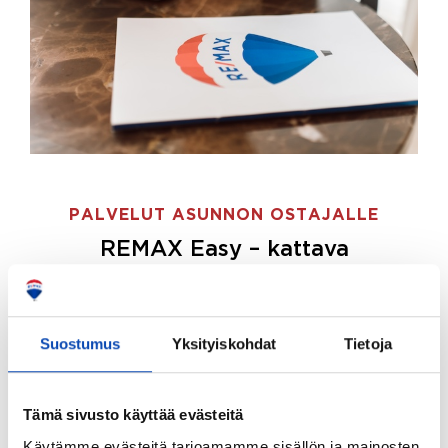
PALVELUT ASUNNON OSTAJALLE
REMAX Easy – kattava
palvelupaketti asunnon ostoon
REMAX Easy on palvelupakettimme asunnon
ostajille.
Tee ostotoimeksianto ja etsimme juuri
Suostumus
Yksityiskohdat
Tietoja
sinulle sopivan kodin, eikä sinun tarvitse nähdä
vaivaa sen löytämiseksi.
Tämä sivusto käyttää evästeitä
Hoidamme koko ostoprosessin puolestasi.
Käytämme evästeitä tarjoamamme sisällön ja mainosten