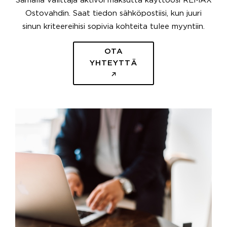
Samalla välittäjä aktivoi maksutta käyttöösi REMAX
Ostovahdin. Saat tiedon sähköpostiisi, kun juuri
sinun kriteereihisi sopivia kohteita tulee myyntiin.
OTA
YHTEYTTÄ