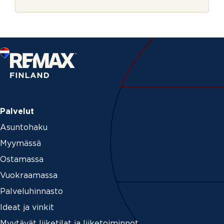
r
j
e
Palvelut
Asuntohaku
Myymässä
Ostamassa
Vuokraamassa
Palveluhinnasto
Ideat ja vinkit
Myytävät liiketilat ja liiketoiminnot