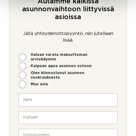
Autamme kaikissa
asunnonvaihtoon liittyvissä
asioissa
Jätä yhteydenottopyyntö, niin jutellaan
lisää.
M
Haluan varata maksuttoman
i
arviokäynnin
t
Kaipaan apua asunnon ostoon
e
Olen kiinnostunut asunnon
n
vuokrauksesta
v
Muu asia
o
i
N
m
i
m
m
P
e
i
P
u
o
*
u
h
l
h
e
l
e
P
l
a