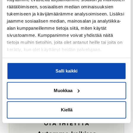
Ostotoimeksiantopalvelumme sopii myös esimerkiksi
räätälöimiseen, sosiaalisen median ominaisuuksien
sijoitus- ja vapaa-ajan asuntojen ostoon.
tukemiseen ja kävijämäärämme analysoimiseen. Lisäksi
jaamme sosiaalisen median, mainosalan ja analytiikka-
LUE LISÄÄ
alan kumppaneillemme tietoja siitä, miten käytät
sivustoamme. Kumppanimme voivat yhdistää näitä
tietoja muihin tietoihin, joita olet antanut heille tai joita on
kerätty, kun olet käyttänyt heidän palvelujaan.
Salli kaikki
Muokkaa
Kiellä
OTA YHTEYTTÄ