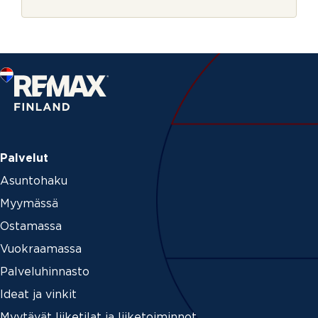
r
k
j
i
e
r
j
e
o
f
f
i
c
e
_
Palvelut
i
Asuntohaku
d
Myymässä
Ostamassa
Vuokraamassa
Palveluhinnasto
Ideat ja vinkit
Myytävät liiketilat ja liiketoiminnot