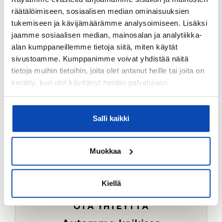
Ostotoimeksiantopalvelumme sopii myös esimerkiksi
räätälöimiseen, sosiaalisen median ominaisuuksien
sijoitus- ja vapaa-ajan asuntojen ostoon.
tukemiseen ja kävijämäärämme analysoimiseen. Lisäksi
jaamme sosiaalisen median, mainosalan ja analytiikka-
LUE LISÄÄ
alan kumppaneillemme tietoja siitä, miten käytät
sivustoamme. Kumppanimme voivat yhdistää näitä
tietoja muihin tietoihin, joita olet antanut heille tai joita on
kerätty, kun olet käyttänyt heidän palvelujaan.
Salli kaikki
Muokkaa
Kiellä
OTA YHTEYTTÄ