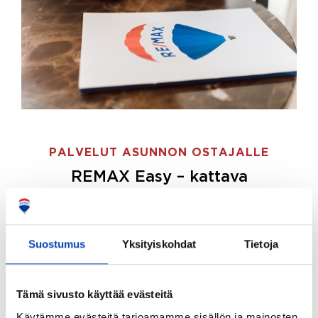
PALVELUT ASUNNON OSTAJALLE
REMAX Easy – kattava
palvelupaketti asunnon ostoon
REMAX Easy on palvelupakettimme asunnon
ostajille.
Tee ostotoimeksianto ja etsimme juuri
Suostumus
Yksityiskohdat
Tietoja
sinulle sopivan kodin, eikä sinun tarvitse nähdä
vaivaa sen löytämiseksi.
Tämä sivusto käyttää evästeitä
Hoidamme koko ostoprosessin puolestasi.
Käytämme evästeitä tarjoamamme sisällön ja mainosten