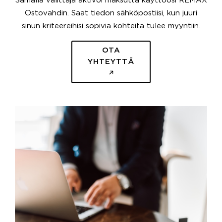
Samalla välittäjä aktivoi maksutta käyttöösi REMAX
Ostovahdin. Saat tiedon sähköpostiisi, kun juuri
sinun kriteereihisi sopivia kohteita tulee myyntiin.
OTA
YHTEYTTÄ