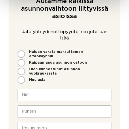
Autamme kaikissa
asunnonvaihtoon liittyvissä
asioissa
Jätä yhteydenottopyyntö, niin jutellaan
lisää.
M
Haluan varata maksuttoman
i
arviokäynnin
t
Kaipaan apua asunnon ostoon
e
Olen kiinnostunut asunnon
n
vuokrauksesta
v
Muu asia
o
i
N
m
i
m
m
e
i
P
o
*
u
l
h
l
e
P
a