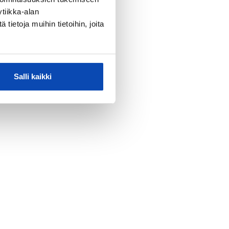
tiikka-alan
ietoja muihin tietoihin, joita
Salli kaikki