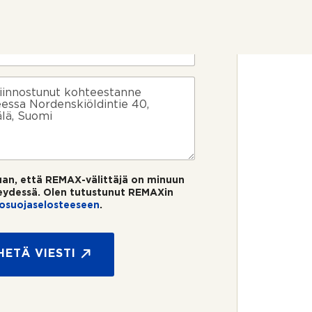
uan, että REMAX-välittäjä on minuun
eydessä. Olen tutustunut REMAXin
tosuojaselosteeseen
.
HETÄ VIESTI