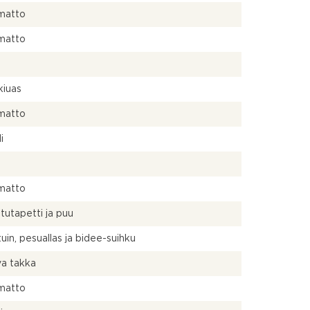
matto
matto
kiuas
matto
i
matto
itutapetti ja puu
uin, pesuallas ja bidee-suihku
va takka
matto