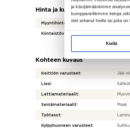
ja kävijämäärämme analysoim
Hinta ja kustannukset
kumppaneillemme tietoja siitä
olet antanut heille tai joita o
Myyntihinta:
138 0
Kiinteistövero:
850 € 
Kiellä
Kohteen kuvaus
Keittiön varusteet:
Jää-vii
Liesi:
Sähköh
Lattiamateriaalit:
Muovi
Seinämateriaalit:
Maali
Työtasot:
Lamina
Kylpyhuoneen varusteet:
Suihku