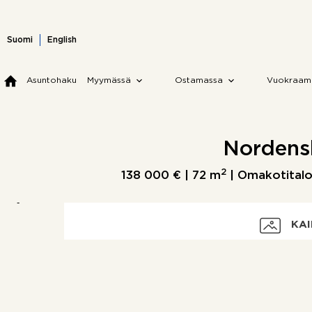
Skip
to
content
Suomi
English
Asuntohaku
Myymässä
Ostamassa
Vuokraam
Nordensk
2
138 000 € |
72 m
| Omakotitalo
KAI
Velaton hinta
Myyntihinta