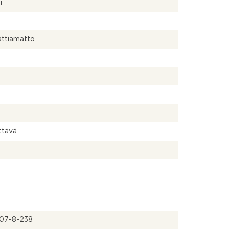
i
attiamatto
ttävä
07-8-238