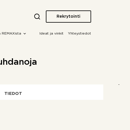
Rekrytointi
a REMAXista
Ideat ja vinkit
Yhteystiedot
huhdanoja
TIEDOT
OTA YHTEYTTÄ!