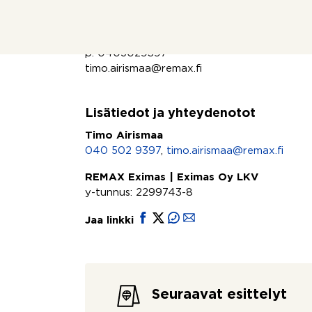
Lisätiedot ja esittelypyynnöt:
Timo Airismaa
p. 0405029397
timo.airismaa@remax.fi
Lisätiedot ja yhteydenotot
Timo Airismaa
040 502 9397
,
timo.airismaa@remax.fi
REMAX Eximas | Eximas Oy LKV
y-tunnus: 2299743-8
Jaa linkki
Seuraavat esittelyt