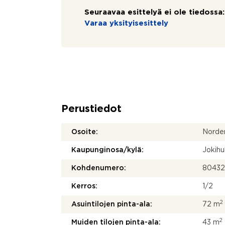
Seuraavaa esittelyä ei ole tiedossa:
Varaa yksityisesittely
Perustiedot
Osoite:
Norden
Kaupunginosa/kylä:
Jokih
Kohdenumero:
8043
Kerros:
1/2
2
Asuintilojen pinta-ala:
72 m
2
Muiden tilojen pinta-ala:
43 m