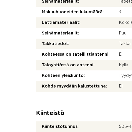
Seinämateriaalit:
Tapett
Makuuhuoneiden lukumäärä:
3
Lattiamateriaalit:
Kokol
Seinämateriaalit:
Puu
Takkatiedot:
Takka
Kohteessa on satelliittiantenni:
Ei
Taloyhtiössä on antenni:
Kyllä
Kohteen yleiskunto:
Tyydy
Kohde myydään kalustettuna:
Ei
Kiinteistö
Kiinteistötunnus:
505-4