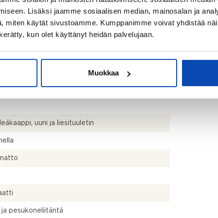
iseen. Lisäksi jaamme sosiaalisen median, mainosalan ja analy
, miten käytät sivustoamme. Kumppanimme voivat yhdistää näitä t
n kerätty, kun olet käyttänyt heidän palvelujaan.
00 €
/ vuosi
Muokkaa
leäkaappi, uuni ja liesituuletin
ella
matto
atti
 ja pesukoneliitäntä