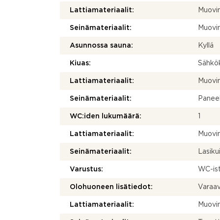
Lattiamateriaalit:
Muovi
Seinämateriaalit:
Muovi
Asunnossa sauna:
Kyllä
Kiuas:
Sähkö
Lattiamateriaalit:
Muovi
Seinämateriaalit:
Paneel
WC:iden lukumäärä:
1
Lattiamateriaalit:
Muovi
Seinämateriaalit:
Lasiku
Varustus:
WC-ist
Olohuoneen lisätiedot:
Varaa
Lattiamateriaalit:
Muovi