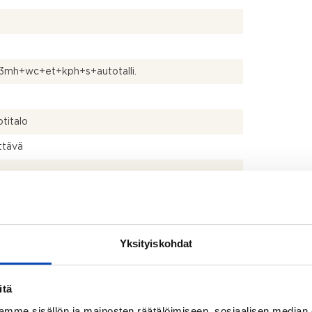
3mh+wc+et+kph+s+autotalli.
titalo
ttävä
leäkaappi, uuni ja liesituuletin
 ja pesukoneliitäntä
Yksityiskohdat
itä
mme sisällön ja mainosten räätälöimiseen, sosiaalisen median