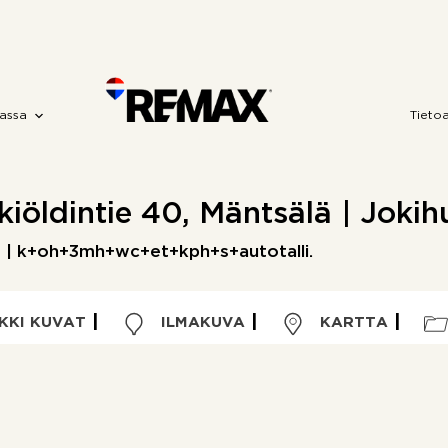
assa
Tieto
iöldintie 40, Mäntsälä | Joki
 | k+oh+3mh+wc+et+kph+s+autotalli.
KKI KUVAT
ILMAKUVA
KARTTA
Kohdetyyppi