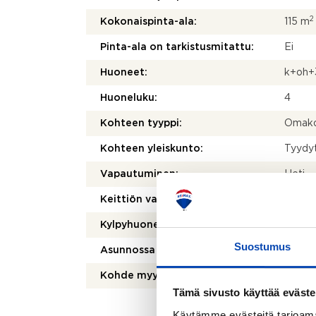
2
Kokonaispinta-ala:
115 m
Pinta-ala on tarkistusmitattu:
Ei
Huoneet:
k+oh+
Huoneluku:
4
Kohteen tyyppi:
Omako
Kohteen yleiskunto:
Tyydy
Vapautuminen:
Heti
Keittiön varusteet:
Jää-vii
Kylpyhuoneen varusteet:
Suihku
Suostumus
Asunnossa sauna:
Kyllä
Kohde myydään vuokrattuna:
Ei
Tämä sivusto käyttää eväste
Käytämme evästeitä tarjoama