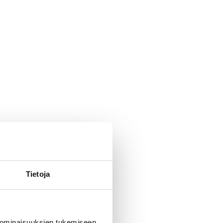
Tietoja
 ominaisuuksien tukemiseen