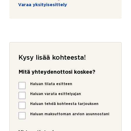
Varaa yksityisesittely
Kysy lisää kohteesta!
Mitä yhteydenottosi koskee?
M
Haluan tilata esitteen
i
t
Haluan varata esittelyajan
ä
Haluan tehdä kohteesta tarjouksen
y
h
Haluan maksuttoman arvion asunnostani
t
e
y