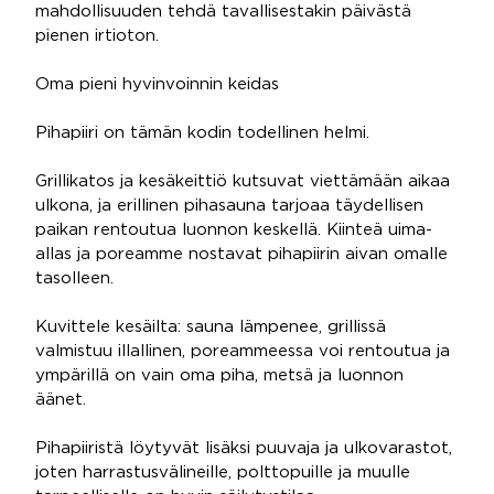
mahdollisuuden tehdä tavallisestakin päivästä
pienen irtioton.
Oma pieni hyvinvoinnin keidas
Pihapiiri on tämän kodin todellinen helmi.
Grillikatos ja kesäkeittiö kutsuvat viettämään aikaa
ulkona, ja erillinen pihasauna tarjoaa täydellisen
paikan rentoutua luonnon keskellä. Kiinteä uima-
allas ja poreamme nostavat pihapiirin aivan omalle
tasolleen.
Kuvittele kesäilta: sauna lämpenee, grillissä
valmistuu illallinen, poreammeessa voi rentoutua ja
ympärillä on vain oma piha, metsä ja luonnon
äänet.
Pihapiiristä löytyvät lisäksi puuvaja ja ulkovarastot,
joten harrastusvälineille, polttopuille ja muulle