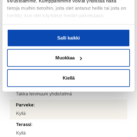
sivustoamme. Kumppanimme voivat yhdistää näitä
Seinämateriaalit:
tietoja muihin tietoihin, joita olet antanut heille tai joita on
kerätty, kun olet käyttänyt heidän palvelujaan.
Maali
Makuuhuoneiden lukumäärä:
2
Salli kaikki
Lattiamateriaalit:
Parketti
Muokkaa
Seinämateriaalit:
Maali
Kiellä
Takkatiedot:
Takka leivinuuni yhdistelmä
Parveke:
Kyllä
Terassi:
Kyllä