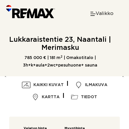
Skip
to
Valikko
content
Lukkaraistentie 23, Naantali |
Merimasku
2
785 000 € |
181 m
| Omakotitalo |
3h+k+aula+2wc+pesuhuone+ sauna
KAIKKI KUVAT
ILMAKUVA
KARTTA
TIEDOT
Velaton hinta
Myyntihinta