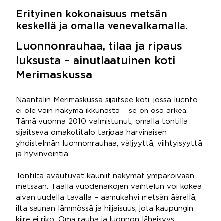
Erityinen kokonaisuus metsän
keskellä ja omalla venevalkamalla.
Luonnonrauhaa, tilaa ja ripaus
luksusta – ainutlaatuinen koti
Merimaskussa
Naantalin Merimaskussa sijaitsee koti, jossa luonto
ei ole vain näkymä ikkunasta – se on osa arkea.
Tämä vuonna 2010 valmistunut, omalla tontilla
sijaitseva omakotitalo tarjoaa harvinaisen
yhdistelmän luonnonrauhaa, väljyyttä, viihtyisyyttä
ja hyvinvointia.
Tontilta avautuvat kauniit näkymät ympäröivään
metsään. Täällä vuodenaikojen vaihtelun voi kokea
aivan uudella tavalla – aamukahvi metsän äärellä,
ilta saunan lämmössä ja hiljaisuus, jota kaupungin
kiire ei riko. Oma rauha ja luonnon läheisyys