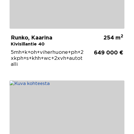
2
Runko, Kaarina
254 m
Kivisillantie 40
5mh+k+oh+viherhuone+ph+2
649 000 €
xkph+s+khh+wc+2xvh+autot
alli