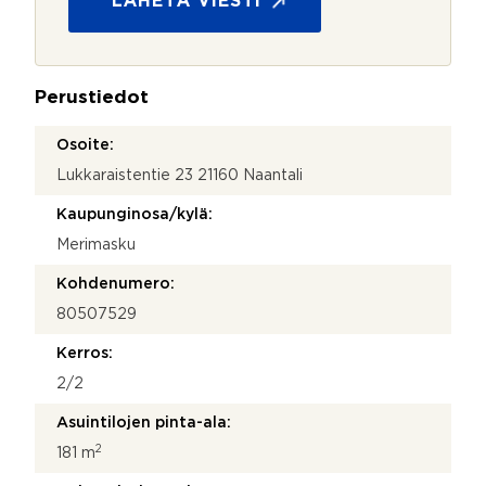
LÄHETÄ VIESTI
s
u
t
o
i
j
V
a
i
Perustiedot
*
e
s
Osoite:
t
Lukkaraistentie 23 21160 Naantali
i
Kaupunginosa/kylä:
Merimasku
Kohdenumero:
80507529
Kerros:
2/2
Asuintilojen pinta-ala:
2
181 m