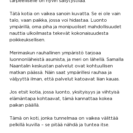
tarpeelliselle on hyvin säilytystilaa.
Tätä kotia on vaikea sanoin kuvatta. Se ei ole vain
talo, vaan paikka, jossa voi hidastaa. Luonto
ympärillä, oma piha ja monipuoliset mahdollisuudet
nauttia ulkoilmasta tekevät kokonaisuudesta
poikkeuksellisen.
Merimaskun rauhallinen ympäristö tarjoaa
luonnonläheistä asumista, ja meri on lähellä. Samalla
Naantalin keskustan palvelut ovat kohtuullisen
matkan päässä. Näin saat ympärillesi rauhaa ja
väljyyttä ilman, että palvelut katoavat liian kauas.
Jos etsit kotia, jossa luonto, yksityisyys ja viihtyisä
elämäntapa kohtaavat, tämä kannattaa kokea
paikan päällä.
Tämä on koti, jonka tunnelmaa on vaikea välittää
pelkillä kuvilla – se pitää nähdä ja tuntea itse.