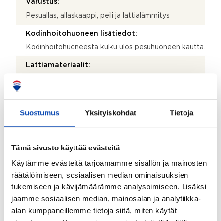
Varustus:
Pesuallas, allaskaappi, peili ja lattialämmitys
Kodinhoitohuoneen lisätiedot:
Kodinhoitohuoneesta kulku ulos pesuhuoneen kautta.
Lattiamateriaalit:
Laatta
Seinämateriaalit:
Maali
Suostumus
Yksityiskohdat
Tietoja
Varustus:
Pöytätaso, pyykkikaapit, tila pesutornille,
Tämä sivusto käyttää evästeitä
pesukoneliitäntä ja kaapistot
Käytämme evästeitä tarjoamamme sisällön ja mainosten
Olohuoneen lisätiedot:
räätälöimiseen, sosiaalisen median ominaisuuksien
Varaava leivinuuni takka
tukemiseen ja kävijämäärämme analysoimiseen. Lisäksi
jaamme sosiaalisen median, mainosalan ja analytiikka-
Lattiamateriaalit:
alan kumppaneillemme tietoja siitä, miten käytät
Parketti