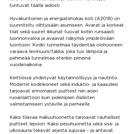
tuntuvat täällä aidosti.
Hyväkuntoinen ja energiatehokas koti (A2018) on
suunniteltu viihtyisään asumiseen. Avarat ja korkeat
tilat sekä suuret ikkunat tuovat kotiin runsaasti
luonnonvaloa ja avaavat näkymiä ympäröivään
luontoon. Kodin tunnelmaa täydentää olohuoneen
varaava leivinuuni/takka, joka tuo lämpöä ja
pehmeää tunnelmaa etenkin pimeinä
vuodenaikoina.
Keittiössä yhdistyvät käytännöllisyys ja nautinto.
Modernit kodinkoneet sekä induktio- ja kaasuliesi
tarjoavat erinomaiset puitteet niin arjen
ruoanlaittoon kuin pidempien illallisten
valmistamiseen ystäville ja perheelle.
Kaksi tilavaa makuuhuonetta tarjoavat rauhalliset
puitteet lepoon. Kaksi pesuhuonetta sekä sisä- ja
ulkosauna tekevät arjesta sujuvaa – ja antavat