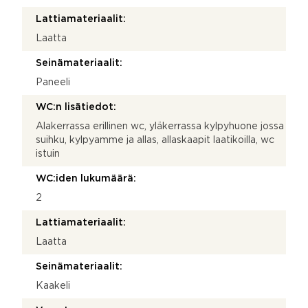
Lattiamateriaalit:
Laatta
Seinämateriaalit:
Paneeli
WC:n lisätiedot:
Alakerrassa erillinen wc, yläkerrassa kylpyhuone jossa
suihku, kylpyamme ja allas, allaskaapit laatikoilla, wc
istuin
WC:iden lukumäärä:
2
Lattiamateriaalit:
Laatta
Seinämateriaalit:
Kaakeli