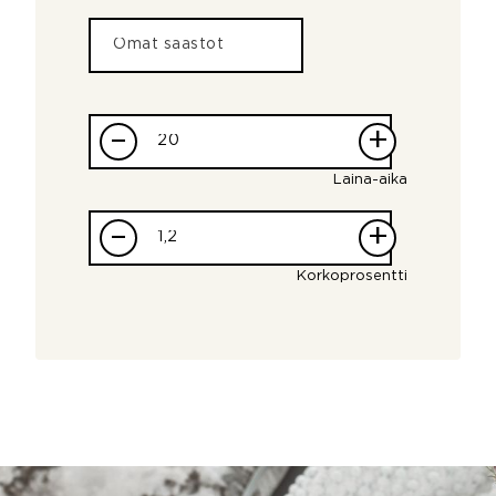
–
+
Laina-aika
–
+
Korkoprosentti