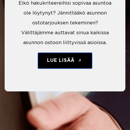
Eikö hakukriteereihisi sopivaa asuntoa
ole löytynyt? Jännittääkö asunnon
ostotarjouksen tekeminen?
Välittäjämme auttavat sinua kaikissa
asunnon ostoon liittyvissä asioissa.
LUE LISÄÄ