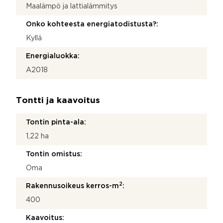
Maalämpö ja lattialämmitys
Onko kohteesta energiatodistusta?:
Kyllä
Energialuokka:
A2018
Tontti ja kaavoitus
Tontin pinta-ala:
1,22 ha
Tontin omistus:
Oma
2
Rakennusoikeus kerros-m
:
400
Kaavoitus: