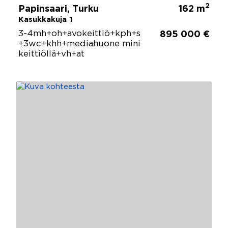
2
Papinsaari, Turku
162 m
Kasukkakuja 1
3-4mh+oh+avokeittiö+kph+s
895 000 €
+3wc+khh+mediahuone mini
keittiöllä+vh+at