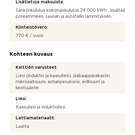
Lisätietoja maksuista:
Sähkönkulutus kokonaiskulutus 24 000 kWh , sisältää
poreammeen, saunan ja autotallin lämmityksen.
Kiinteistövero:
770 € / vuosi
Kohteen kuvaus
Keittiön varusteet:
Liesi (induktio ja kaasuliesi), jääkaappipakastin,
mikroaaltouuni, astianpesukone, erillisuuni ja
liesituuletin
Liesi:
Kaasuliesi ja induktioliesi
Lattiamateriaalit:
Laatta