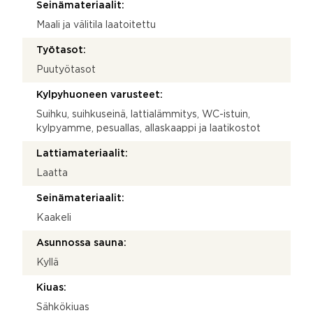
Seinämateriaalit:
Maali ja välitila laatoitettu
Työtasot:
Puutyötasot
Kylpyhuoneen varusteet:
Suihku, suihkuseinä, lattialämmitys, WC-istuin,
kylpyamme, pesuallas, allaskaappi ja laatikostot
Lattiamateriaalit:
Laatta
Seinämateriaalit:
Kaakeli
Asunnossa sauna:
Kyllä
Kiuas:
Sähkökiuas