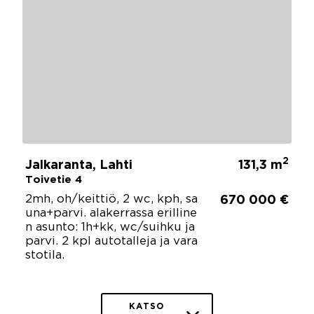
2
Jalkaranta, Lahti
131,3 m
Toivetie 4
2mh, oh/keittiö, 2 wc, kph, sa
670 000 €
una+parvi. alakerrassa erilline
n asunto: 1h+kk, wc/suihku ja
parvi. 2 kpl autotalleja ja vara
stotila.
KATSO