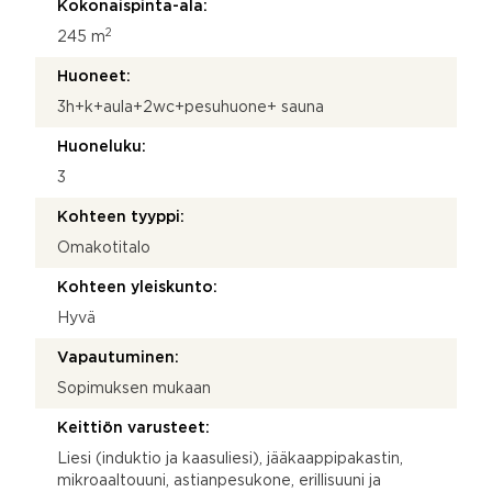
Kokonaispinta-ala:
2
245 m
Huoneet:
3h+k+aula+2wc+pesuhuone+ sauna
Huoneluku:
3
Kohteen tyyppi:
Omakotitalo
Kohteen yleiskunto:
Hyvä
Vapautuminen:
Sopimuksen mukaan
Keittiön varusteet:
Liesi (induktio ja kaasuliesi), jääkaappipakastin,
mikroaaltouuni, astianpesukone, erillisuuni ja