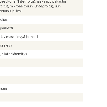
pesukone (Integroitu), jääkaappipakastin
roitu), mikroaaltouuni (Integroitu), uuni
euuni) ja liesi
oliesi
parketti
a kivimassalevyä ja maali
ssalevy
 ja lattialämmitys
a
i
kiuas
a
i