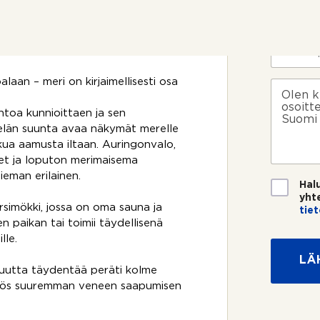
i
P
o
*
u
vautuva, täysin esteetön
s
h
anta ja maisema, jota ei voi
i
e
S
k
l
ä
o
i
h
s
laan – meri on kirjaimellisesti osa
n
k
V
k
n
ö
i
e
u
p
e
toa kunnioittaen ja sen
e
m
o
s
telän suunta avaa näkymät merelle
?
e
s
t
kua aamusta iltaan. Auringonvalo,
r
t
i
et ja loputon merimaisema
o
i
eman erilainen.
*
*
T
Hal
i
yht
e
rsimökki, jossa on oma sauna ja
tie
t
y
en paikan tai toimii täydellisenä
o
h
lle.
s
t
LÄ
u
e
suutta täydentää peräti kolme
o
y
aa myös suuremman veneen saapumisen
j
d
a
e
*
n