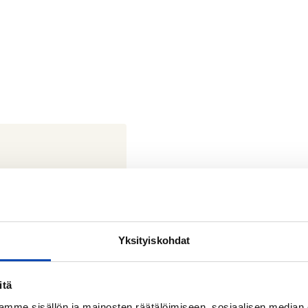
Yksityiskohdat
itä
mme sisällön ja mainosten räätälöimiseen, sosiaalisen median