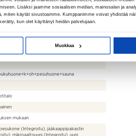
iseen. Lisäksi jaamme sosiaalisen median, mainosalan ja analy
, miten käytät sivustoamme. Kumppanimme voivat yhdistää näitä t
karintie 21240 Naantali
n kerätty, kun olet käyttänyt heidän palvelujaan.
8903
Muokkaa
2
ukuhuone+k+oh+pesuhuone+sauna
titalo
mainen
uksen mukaan
pesukone (Integroitu), jääkaappipakastin
roitu), mikroaaltouuni (Integroitu), uuni