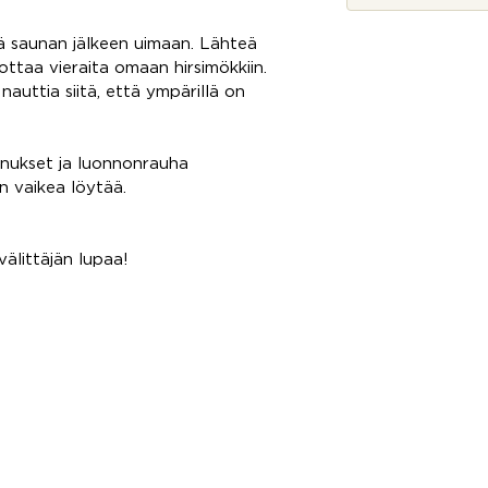
o
t
ätä saunan jälkeen uimaan. Lähteä
t
ttaa vieraita omaan hirsimökkiin.
o
nauttia siitä, että ympärillä on
s
i
nnukset ja luonnonrauha
n vaikea löytää.
älittäjän lupaa!