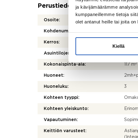
Perustiedot
ja kävijämäärämme analysoim
kumppaneillemme tietoja siitä
Osoite:
Karvas
olet antanut heille tai joita o
Kohdenumero:
8050
Kerros:
Kiellä
Asuintilojen pinta-ala:
100 m
2
Kokonaispinta-ala:
117 m
Huoneet:
2mh+p
Huoneluku:
3
Kohteen tyyppi:
Omako
Kohteen yleiskunto:
Erino
Vapautuminen:
Sopim
Keittiön varusteet:
Astian
(Integ