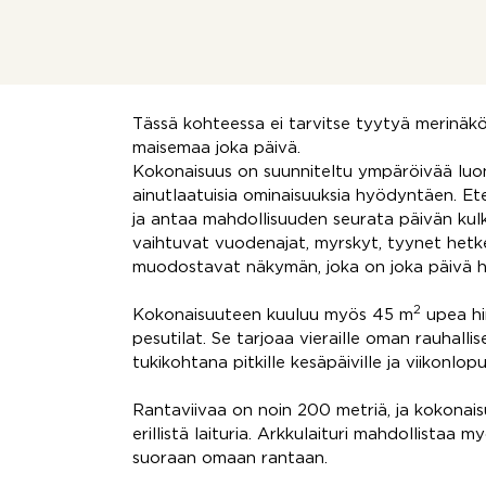
Omakotitalo aivan meren äärellä. Etelään a
panoraamanäkymä merelle. Oma rauha, oma r
rakentaa uudelleen.
Tässä kohteessa ei tarvitse tyytyä merinäköa
maisemaa joka päivä.
Kokonaisuus on suunniteltu ympäröivää luon
ainutlaatuisia ominaisuuksia hyödyntäen. E
ja antaa mahdollisuuden seurata päivän kul
vaihtuvat vuodenajat, myrskyt, tyynet hetk
muodostavat näkymän, joka on joka päivä hi
2
Kokonaisuuteen kuuluu myös 45 m
upea hi
pesutilat. Se tarjoaa vieraille oman rauhallis
tukikohtana pitkille kesäpäiville ja viikonlopui
Rantaviivaa on noin 200 metriä, ja kokonai
erillistä laituria. Arkkulaituri mahdollist
suoraan omaan rantaan.