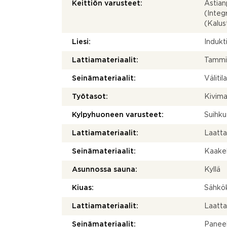
Keittiön varusteet:
Astian
(Integ
(Kalust
Liesi:
Indukti
Lattiamateriaalit:
Tammi
Seinämateriaalit:
Välitil
Työtasot:
Kivima
Kylpyhuoneen varusteet:
Suihku
Lattiamateriaalit:
Laatt
Seinämateriaalit:
Kaakel
Asunnossa sauna:
Kyllä
Kiuas:
Sähkö
Lattiamateriaalit:
Laatt
Seinämateriaalit:
Paneel