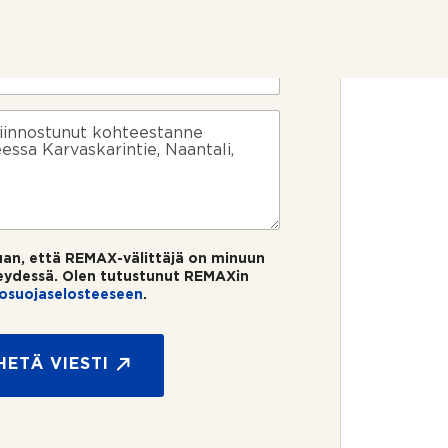
uan, että REMAX-välittäjä on minuun
eydessä. Olen tutustunut REMAXin
tosuojaselosteeseen
.
HETÄ VIESTI