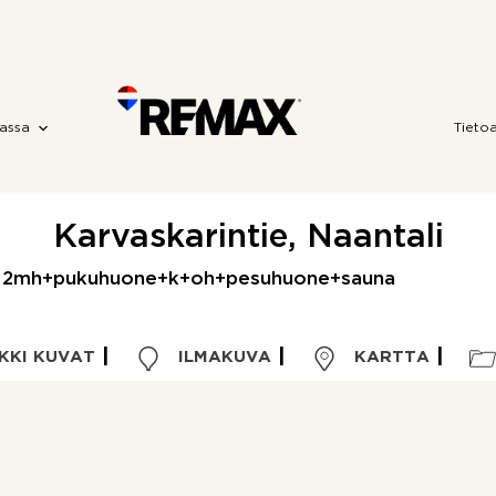
assa
Tieto
Karvaskarintie, Naantali
 | 2mh+pukuhuone+k+oh+pesuhuone+sauna
KKI KUVAT
ILMAKUVA
KARTTA
Kohdetyyppi