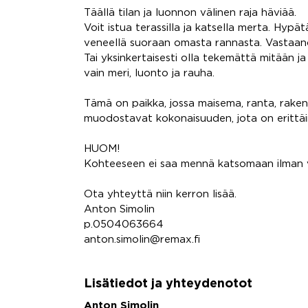
Täällä tilan ja luonnon välinen raja häviää.
Voit istua terassilla ja katsella merta. Hyp
veneellä suoraan omasta rannasta. Vastaano
Tai yksinkertaisesti olla tekemättä mitään ja 
vain meri, luonto ja rauha.
Tämä on paikka, jossa maisema, ranta, rake
muodostavat kokonaisuuden, jota on erittäi
HUOM!
Kohteeseen ei saa mennä katsomaan ilman v
Ota yhteyttä niin kerron lisää.
Anton Simolin
p.0504063664
anton.simolin@remax.fi
Lisätiedot ja yhteydenotot
Anton Simolin