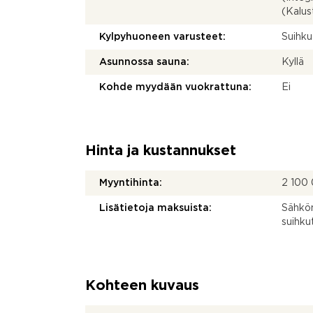
(Kalust
Kylpyhuoneen varusteet:
Suihku
Asunnossa sauna:
Kyllä
Kohde myydään vuokrattuna:
Ei
Hinta ja kustannukset
Myyntihinta:
2 100
Lisätietoja maksuista:
Sähkön
suihku
Kohteen kuvaus