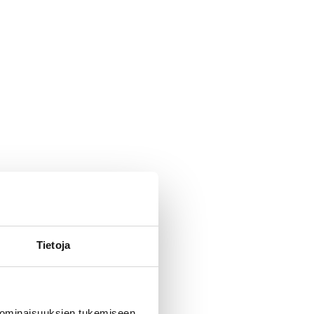
Tietoja
 ominaisuuksien tukemiseen