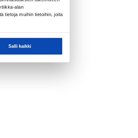
tiikka-alan
ietoja muihin tietoihin, joita
Salli kaikki