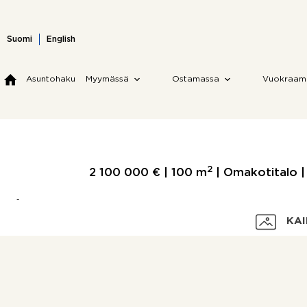
Skip
to
content
Suomi
English
Asuntohaku
Myymässä
Ostamassa
Vuokraam
2
2 100 000 € |
100 m
| Omakotitalo
KAI
Velaton hinta
Myyntihinta