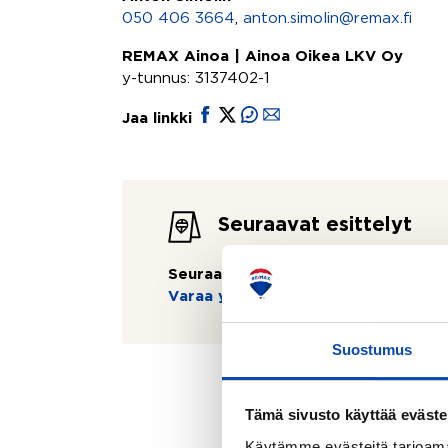
050 406 3664
,
anton.simolin@remax.fi
REMAX Ainoa | Ainoa Oikea LKV Oy
y-tunnus: 3137402-1
Jaa linkki
Seuraavat esittelyt
Seuraavaa esittelyä ei ole tiedossa:
Varaa yksityisesittely
Suostumus
Tämä sivusto käyttää eväste
Käytämme evästeitä tarjoama