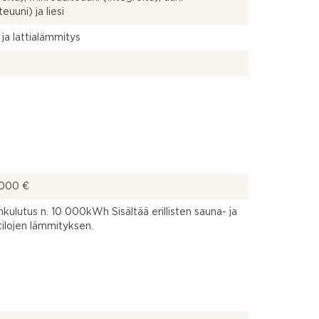
euuni) ja liesi
 ja lattialämmitys
 000 €
kulutus n. 10 000kWh Sisältää erillisten sauna- ja
tilojen lämmityksen.