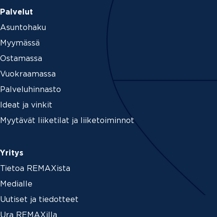
Palvelut
Asuntohaku
Myymässä
Ostamassa
Vuokraamassa
Palveluhinnasto
Ideat ja vinkit
Myytävät liiketilat ja liiketoiminnot
Yritys
Tietoa REMAXista
Medialle
Uutiset ja tiedotteet
Ura REMAXilla