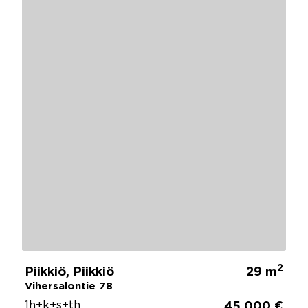
2
Piikkiö, Piikkiö
29 m
Vihersalontie 78
1h+k+s+th
45 000 €