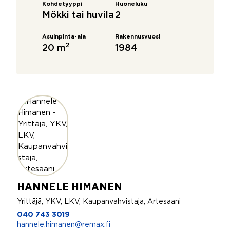
Kohdetyyppi
Huoneluku
Mökki tai huvila
2
Asuinpinta-ala
Rakennusvuosi
2
20 m
1984
HANNELE HIMANEN
Yrittäjä, YKV, LKV, Kaupanvahvistaja, Artesaani
040 743 3019
hannele.himanen@remax.fi