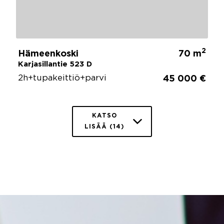
2
Hämeenkoski
70 m
Karjasillantie 523 D
2h+tupakeittiö+parvi
45 000 €
KATSO
LISÄÄ (14)