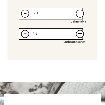
–
+
Laina-aika
–
+
Korkoprosentti