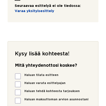
Seuraavaa esittelyä ei ole tiedossa:
Varaa yksityisesittely
Kysy lisää kohteesta!
Mitä yhteydenottosi koskee?
M
Haluan tilata esitteen
i
t
Haluan varata esittelyajan
ä
Haluan tehdä kohteesta tarjouksen
y
h
Haluan maksuttoman arvion asunnostani
t
e