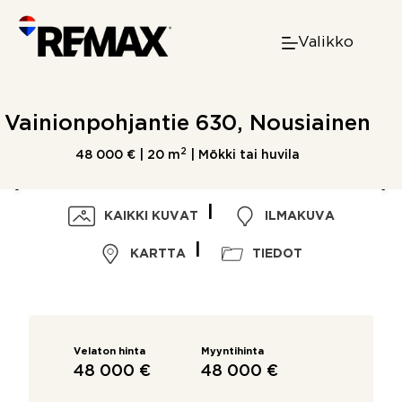
Skip
to
Valikko
content
Vainionpohjantie 630, Nousiainen
2
48 000 € |
20 m
| Mökki tai huvila
KAIKKI KUVAT
ILMAKUVA
KARTTA
TIEDOT
Velaton hinta
Myyntihinta
48 000 €
48 000 €