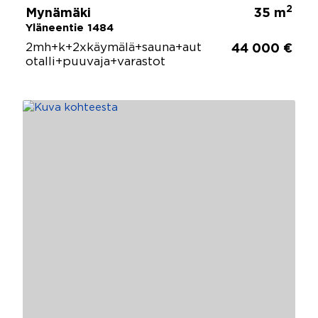
2
Mynämäki
35 m
Yläneentie 1484
2mh+k+2xkäymälä+sauna+aut
44 000 €
otalli+puuvaja+varastot