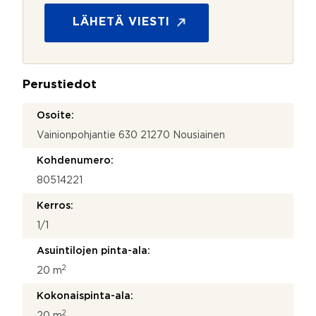
o
s
LÄHETÄ VIESTI
u
o
j
a
Perustiedot
*
Osoite:
Vainionpohjantie 630 21270 Nousiainen
Kohdenumero:
80514221
Kerros:
1/1
Asuintilojen pinta-ala:
2
20 m
Kokonaispinta-ala:
2
20 m