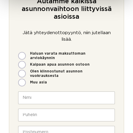
Autamme kaikissa
asunnonvaihtoon liittyvissä
asioissa
Jätä yhteydenottopyyntö, niin jutellaan
lisää.
M
Haluan varata maksuttoman
i
arviokäynnin
t
Kaipaan apua asunnon ostoon
e
Olen kiinnostunut asunnon
n
vuokrauksesta
v
Muu asia
o
i
N
m
i
m
m
e
i
P
o
*
u
l
h
N
l
e
P
i
a