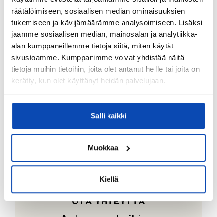
Ostotoimeksiantopalvelumme sopii myös esimerkiksi
räätälöimiseen, sosiaalisen median ominaisuuksien
sijoitus- ja vapaa-ajan asuntojen ostoon.
tukemiseen ja kävijämäärämme analysoimiseen. Lisäksi
jaamme sosiaalisen median, mainosalan ja analytiikka-
LUE LISÄÄ
alan kumppaneillemme tietoja siitä, miten käytät
sivustoamme. Kumppanimme voivat yhdistää näitä
tietoja muihin tietoihin, joita olet antanut heille tai joita on
kerätty, kun olet käyttänyt heidän palvelujaan.
Salli kaikki
Muokkaa
Kiellä
OTA YHTEYTTÄ