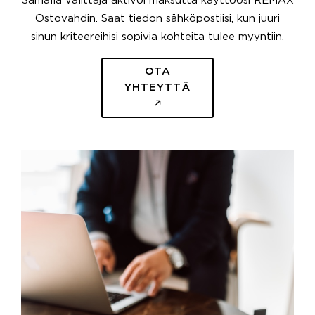
Samalla välittäjä aktivoi maksutta käyttöösi REMAX
Ostovahdin. Saat tiedon sähköpostiisi, kun juuri
sinun kriteereihisi sopivia kohteita tulee myyntiin.
OTA
YHTEYTTÄ