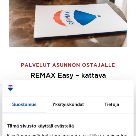
PALVELUT ASUNNON OSTAJALLE
REMAX Easy – kattava
palvelupaketti asunnon ostoon
REMAX Easy on palvelupakettimme asunnon
ostajille.
Tee ostotoimeksianto ja etsimme juuri
Suostumus
Yksityiskohdat
Tietoja
sinulle sopivan kodin, eikä sinun tarvitse nähdä
vaivaa sen löytämiseksi.
Tämä sivusto käyttää evästeitä
Hoidamme koko ostoprosessin puolestasi.
Käytämme evästeitä tarjoamamme sisällön ja mainosten