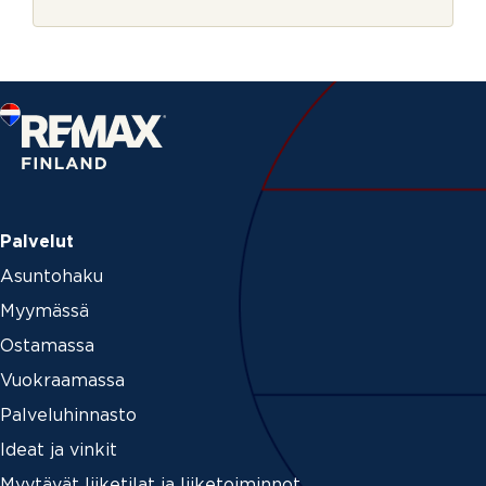
r
j
e
Palvelut
Asuntohaku
Myymässä
Ostamassa
Vuokraamassa
Palveluhinnasto
Ideat ja vinkit
Myytävät liiketilat ja liiketoiminnot