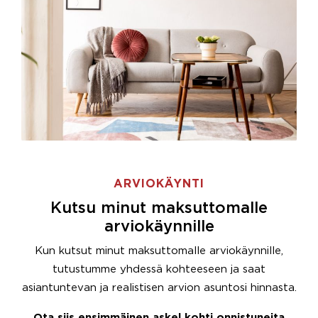
ARVIOKÄYNTI
Kutsu minut maksuttomalle
arviokäynnille
Kun kutsut minut maksuttomalle arviokäynnille,
tutustumme yhdessä kohteeseen ja saat
asiantuntevan ja realistisen arvion asuntosi hinnasta.
Ota siis ensimmäinen askel kohti onnistuneita