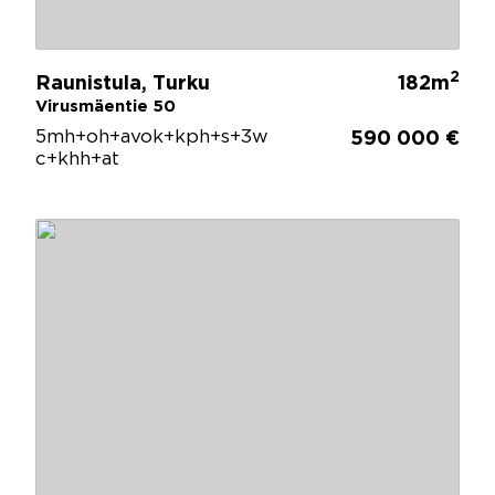
2
Raunistula, Turku
182m
Virusmäentie 50
5mh+oh+avok+kph+s+3w
590 000 €
c+khh+at