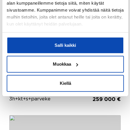
alan kumppaneillemme tietoja siitä, miten käytät
sivustoamme. Kumppanimme voivat yhdistää näitä tietoja
muihin tietoihin, joita olet antanut heille tai joita on kerätty,
kun olet käyttänyt heidän palvelujaan.
Salli kaikki
Muokkaa
Kiellä
2
Kakola, Turku
73,5m
Michailowinkatu 11
3h+kt+s+parveke
259 000 €