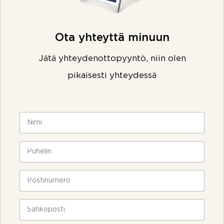
Ota yhteyttä minuun
Jätä yhteydenottopyyntö, niin olen
pikaisesti yhteydessä
N
i
m
i
P
*
u
h
e
P
l
o
i
s
n
t
S
*
i
ä
n
h