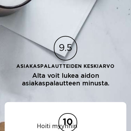
9.5
ASIAKASPALAUTTEIDEN KESKIARVO
Alta voit lukea aidon
asiakaspalautteen minusta.
8
Välittäjä oli livenä ja