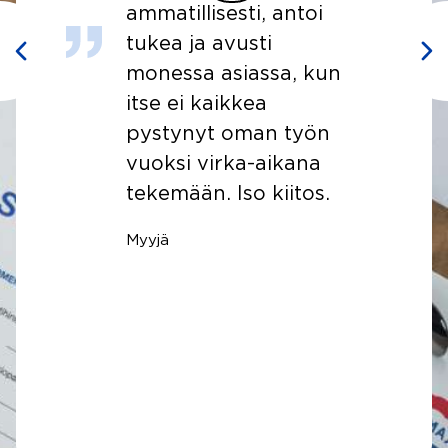
puhelimessa mukava
ja ystävällinen, mutta
sähköpostilla viestintä
oli tylyä. Ei varmasti
tarkoituksella, mutta
sellaisen kuvan sai
Ostaja