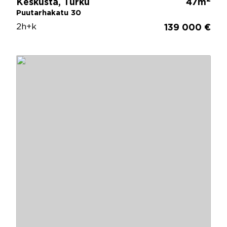
Keskusta, Turku
47m
Puutarhakatu 30
2h+k
139 000 €