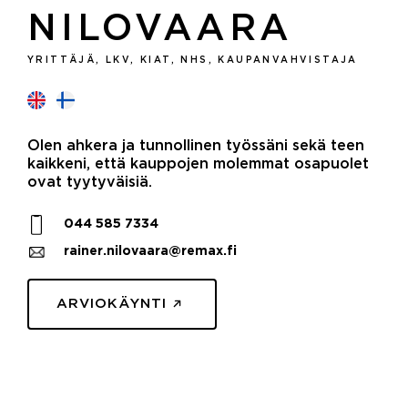
NILOVAARA
YRITTÄJÄ, LKV, KIAT, NHS, KAUPANVAHVISTAJA
Olen ahkera ja tunnollinen työssäni sekä teen
kaikkeni, että kauppojen molemmat osapuolet
ovat tyytyväisiä.
044 585 7334
rainer.nilovaara@remax.fi
ARVIOKÄYNTI