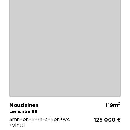
2
Nousiainen
119m
Lemuntie 88
3mh+oh+k+rh+s+kph+wc
125 000 €
+vintti