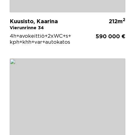
2
Kuusisto, Kaarina
212m
Vierunrinne 34
4h+avokeittiö+2xWC+s+
590 000 €
kph+khh+var+autokatos