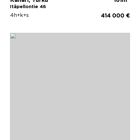
Kähäri, Turku
161m
Itäpellontie 46
4h+k+s
414 000 €