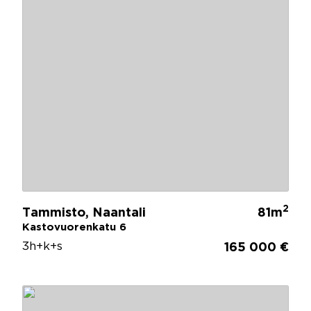
2
Tammisto, Naantali
81m
Kastovuorenkatu 6
3h+k+s
165 000 €