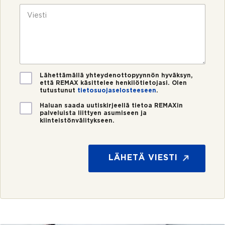
u
k
V
m
ö
i
e
p
e
r
o
s
o
s
t
*
t
i
i
*
V
Lähettämällä yhteydenottopyynnön hyväksyn,
että REMAX käsittelee henkilötietojasi. Olen
a
tutustunut
tietosuojaselosteeseen
.
h
v
U
Haluan saada uutiskirjeellä tietoa REMAXin
i
palveluista liittyen asumiseen ja
u
kiinteistönvälitykseen.
s
t
t
i
u
s
s
k
LÄHETÄ VIESTI
*
i
r
j
e