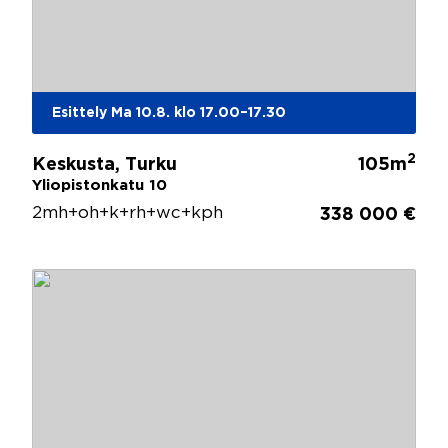
Esittely Ma 10.8. klo 17.00–17.30
2
Keskusta, Turku
105m
Yliopistonkatu 10
2mh+oh+k+rh+wc+kph
338 000 €