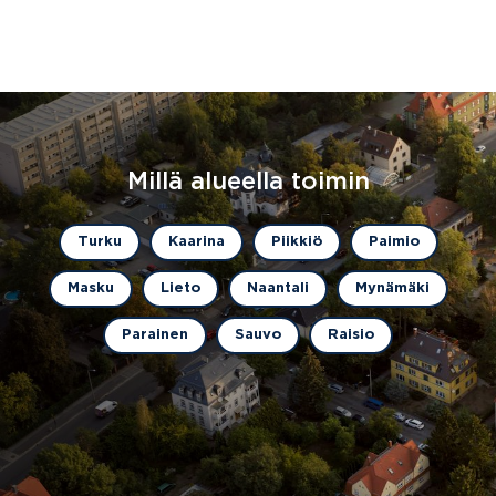
Millä alueella toimin
Turku
Kaarina
Piikkiö
Paimio
Masku
Lieto
Naantali
Mynämäki
Parainen
Sauvo
Raisio