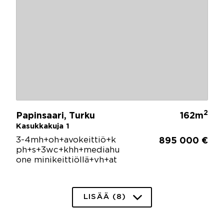
2
Papinsaari, Turku
162m
Kasukkakuja 1
3-4mh+oh+avokeittiö+k
895 000 €
ph+s+3wc+khh+mediahu
one minikeittiöllä+vh+at
LISÄÄ (8)