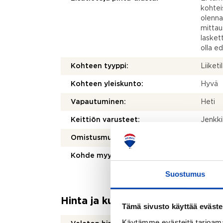
kohtei
olenna
mittau
laskett
olla e
Kohteen tyyppi:
Liiketi
Kohteen yleiskunto:
Hyvä
Vapautuminen:
Heti
Keittiön varusteet:
Jenkki
Omistusmuoto:
Oma
Kohde myydään vuokrattuna:
Ei
Suostumus
Hinta ja kustannukset
Tämä sivusto käyttää eväste
Käytämme evästeitä tarjoama