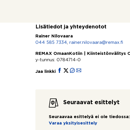
p. 044 585 7334 (myös WhatsApp)
rainer.nilovaara@remax.
Lisätiedot ja yhteydenotot
Rainer Nilovaara
044 585 7334
,
rainer.nilovaara@remax.fi
REMAX OmaanKotiin | Kiinteistönvälitys
y-tunnus: 0784714-0
Jaa linkki
Seuraavat esittelyt
Seuraavaa esittelyä ei ole tiedossa:
Varaa yksityisesittely