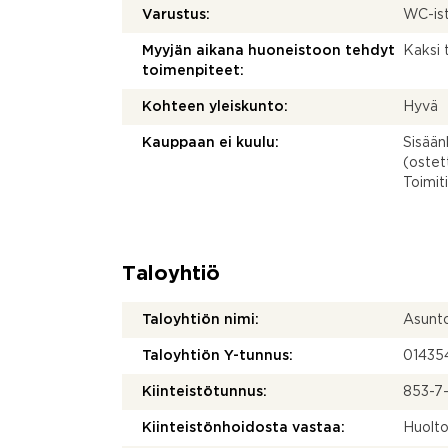
Varustus:
WC-ist
Myyjän aikana huoneistoon tehdyt
Kaksi 
toimenpiteet:
Kohteen yleiskunto:
Hyvä
Kauppaan ei kuulu:
Sisään
(ostet
Toimit
Taloyhtiö
Taloyhtiön nimi:
Asunto
Taloyhtiön Y-tunnus:
01435
Kiinteistötunnus:
853-7
Kiinteistönhoidosta vastaa:
Huolto