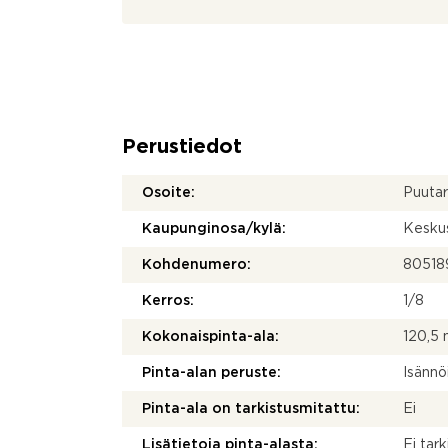
Perustiedot
Osoite:
Puutar
Kaupunginosa/kylä:
Kesku
Kohdenumero:
80518
Kerros:
1/8
Kokonaispinta-ala:
120,5
Pinta-alan peruste:
Isännö
Pinta-ala on tarkistusmitattu:
Ei
Lisätietoja pinta-alasta:
Ei tar