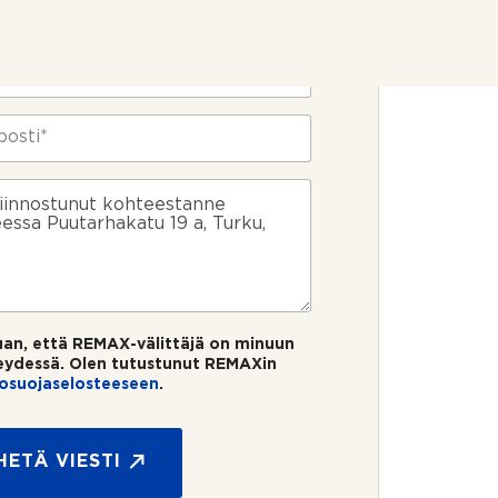
uan, että REMAX-välittäjä on minuun
eydessä. Olen tutustunut REMAXin
tosuojaselosteeseen
.
HETÄ VIESTI