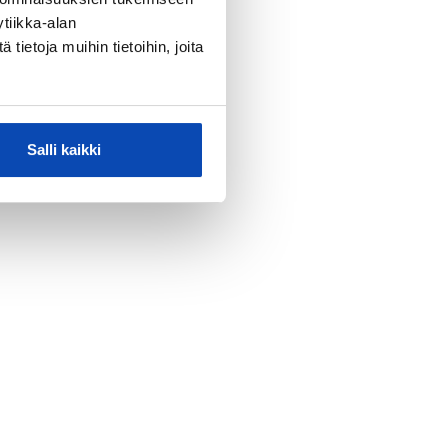
tiikka-alan
ietoja muihin tietoihin, joita
Salli kaikki