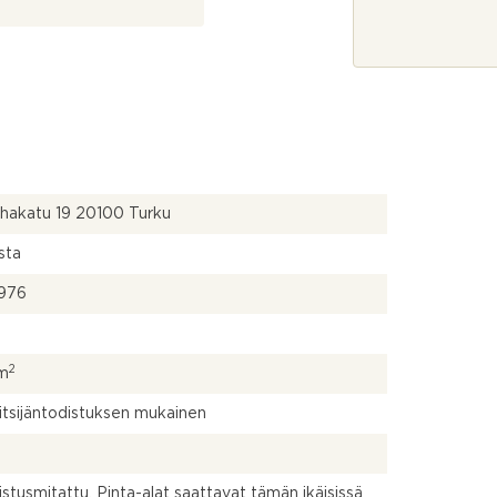
j
a
*
hakatu 19 20100 Turku
sta
976
2
 m
itsijäntodistuksen mukainen
kistusmitattu. Pinta-alat saattavat tämän ikäisissä