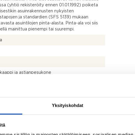
ssa (yhtiö rekisteröity ennen 01.01.1992) poiketa
isestikin asuinrakennusten nykyisten
stapojen ja standardien (SFS 5139) mukaan
avasta asuintilojen pinta-alasta. Pinta-ala voi siis
dellä mainittua pienempi tai suurempi.
la
kaappi ja astianpesukone
Yksityiskohdat
itä
mme sisällön ja mainosten räätälöimiseen, sosiaalisen median