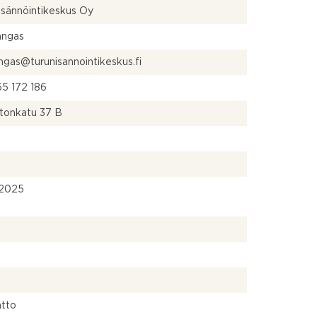
Isännöintikeskus Oy
angas
angas@turunisannointikeskus.fi
5 172 186
stonkatu 37 B
.2025
i
atto