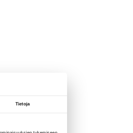
Tietoja
 ominaisuuksien tukemiseen