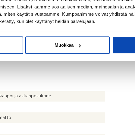
00 €
iseen. Lisäksi jaamme sosiaalisen median, mainosalan ja analy
34 €
, miten käytät sivustoamme. Kumppanimme voivat yhdistää näitä t
n kerätty, kun olet käyttänyt heidän palvelujaan.
 € / kk
 € / kk
€ / kk
Muokkaa
uksen mukaan
kaappi ja astianpesukone
matto