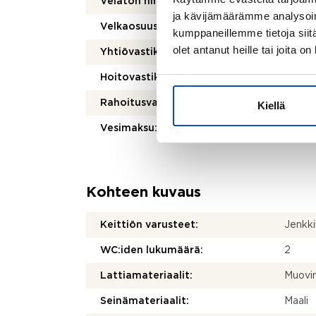
Velaton hinta:
190 0
ja kävijämäärämme analysoim
Velkaosuus:
7 067,
kumppaneillemme tietoja siitä
olet antanut heille tai joita o
Yhtiövastike:
612,44
Hoitovastike:
528,50
Rahoitusvastike:
83,94 
Kiellä
Vesimaksu:
Kulut
Kohteen kuvaus
Keittiön varusteet:
Jenkki
WC:iden lukumäärä:
2
Lattiamateriaalit:
Muovi
Seinämateriaalit:
Maali