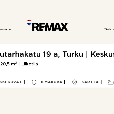
assa
Tieto
utarhakatu 19 a, Turku | Kesku
2
120,5 m
| Liiketila
KKI KUVAT
ILMAKUVA
KARTTA
Kohdetyyppi