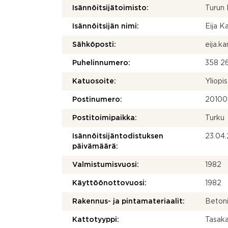
Isännöitsijätoimisto:
Turun 
Isännöitsijän nimi:
Eija K
Sähköposti:
eija.k
Puhelinnumero:
358 26
Katuosoite:
Yliopi
Postinumero:
20100
Postitoimipaikka:
Turku
Isännöitsijäntodistuksen
23.04
päivämäärä:
Valmistumisvuosi:
1982
Käyttöönottovuosi:
1982
Rakennus- ja pintamateriaalit:
Beton
Kattotyyppi:
Tasak