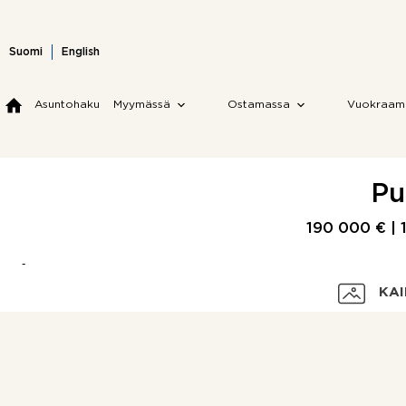
Skip
to
content
Suomi
English
Asuntohaku
Myymässä
Ostamassa
Vuokraam
Pu
190 000 € |
KAI
Velaton hinta
Myyntihinta