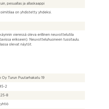
uin, pesuallas ja allaskaappi
toimitilaa on yhdistetty yhdeksi.
käynnin vieressä oleva erillinen neuvottelutila
tavissa erikseen). Neuvotteluhuoneen tussitaulu.
ilassa olevat näytöt.
 Oy Turun Puutarhakatu 19
45-2
-25-8
yhtiö