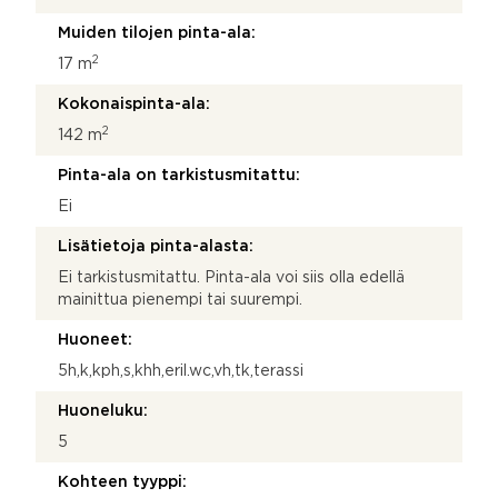
Muiden tilojen pinta-ala:
2
17 m
Kokonaispinta-ala:
2
142 m
Pinta-ala on tarkistusmitattu:
Ei
Lisätietoja pinta-alasta:
Ei tarkistusmitattu. Pinta-ala voi siis olla edellä
mainittua pienempi tai suurempi.
Huoneet:
5h,k,kph,s,khh,eril.wc,vh,tk,terassi
Huoneluku:
5
Kohteen tyyppi: