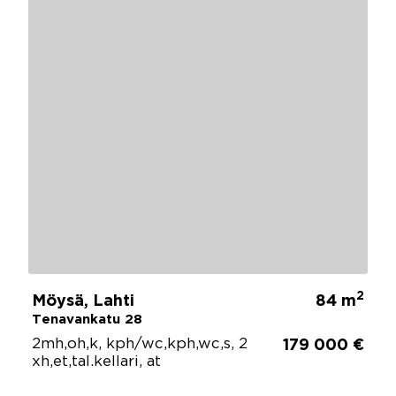
2
Möysä, Lahti
84 m
Tenavankatu 28
2mh,oh,k, kph/wc,kph,wc,s, 2
179 000 €
xh,et,tal.kellari, at