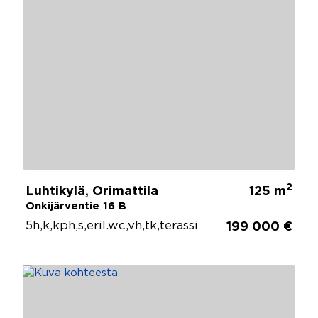
2
Luhtikylä, Orimattila
125 m
Onkijärventie 16 B
5h,k,kph,s,eril.wc,vh,tk,terassi
199 000 €