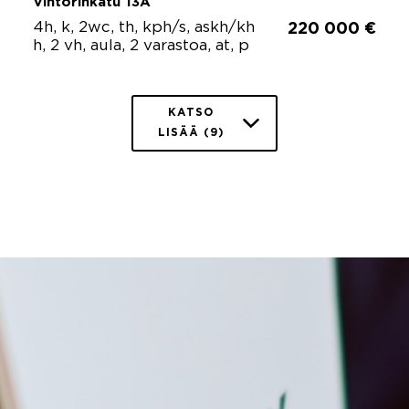
Vihtorinkatu 13A
4h, k, 2wc, th, kph/s, askh/kh
220 000 €
h, 2 vh, aula, 2 varastoa, at, p
KATSO
LISÄÄ (9)