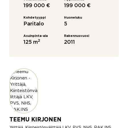
199 000 €
199 000 €
Kohdetyyppi
Huoneluku
Paritalo
5
Asuinpinta-ala
Rakennusvuosi
2
125 m
2011
TEEMU KIRJONEN
Yrittäjä, Kiinteistönvälittäjä LKV, PVS, NHS, RAK.INS