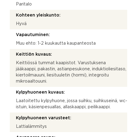
Paritalo
Kohteen yleiskunto:
Hyvä
Vapautuminen:
Muu ehto: 1-2 kuukautta kaupanteosta
Keittiön kuvaus:
Keittiössä tummat kaapistot. Varustuksena
jääkaappi, pakastin, astianpesukone, induktioliesitaso,
kiertoilmauuni, liesituuletin (hormi), integroitu
mikroaaltouuni.
Kylpyhuoneen kuvaus:
Laatoitettu kylpyhuone, jossa suihku, suihkuseinä, wc-
istuin, käsienpesuallas, allaskaappi, peilikaappi.
Kylpyhuoneen varusteet:
Lattialämmitys