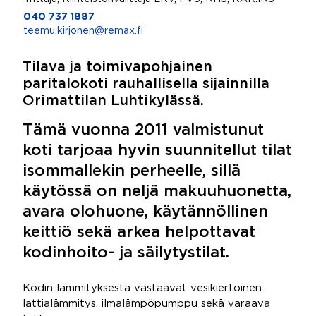
040 737 1887
teemu.kirjonen@remax.fi
Tilava ja toimivapohjainen
paritalokoti rauhallisella sijainnilla
Orimattilan Luhtikylässä.
Tämä vuonna 2011 valmistunut
koti tarjoaa hyvin suunnitellut tilat
isommallekin perheelle, sillä
käytössä on neljä makuuhuonetta,
avara olohuone, käytännöllinen
keittiö sekä arkea helpottavat
kodinhoito- ja säilytystilat.
Kodin lämmityksestä vastaavat vesikiertoinen
lattialämmitys, ilmalämpöpumppu sekä varaava