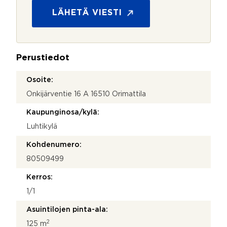
o
s
LÄHETÄ VIESTI
u
o
j
a
Perustiedot
*
Osoite:
Onkijärventie 16 A 16510 Orimattila
Kaupunginosa/kylä:
Luhtikylä
Kohdenumero:
80509499
Kerros:
1/1
Asuintilojen pinta-ala:
2
125 m