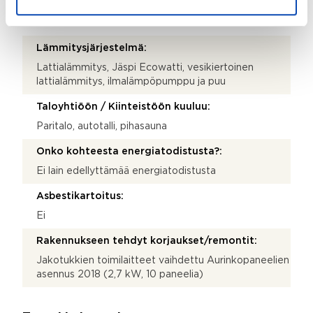
Katemateriaali:
Tiili
Lämmitysjärjestelmä:
Lattialämmitys, Jäspi Ecowatti, vesikiertoinen
lattialämmitys, ilmalämpöpumppu ja puu
Taloyhtiöön / Kiinteistöön kuuluu:
Paritalo, autotalli, pihasauna
Onko kohteesta energiatodistusta?:
Ei lain edellyttämää energiatodistusta
Asbestikartoitus:
Ei
Rakennukseen tehdyt korjaukset/remontit:
Jakotukkien toimilaitteet vaihdettu Aurinkopaneelien
asennus 2018 (2,7 kW, 10 paneelia)