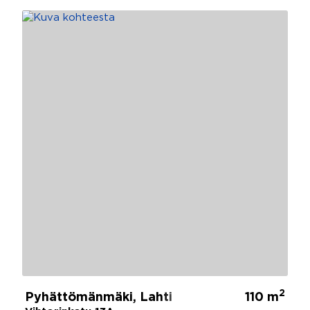
2
Pyhättömänmäki, Lahti
110 m