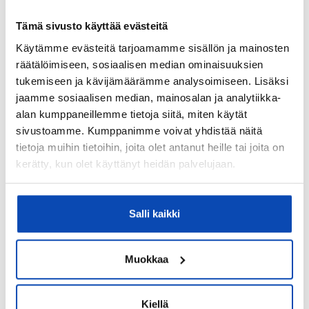
Hyvä
Tämä sivusto käyttää evästeitä
Käytämme evästeitä tarjoamamme sisällön ja mainosten
Kiinteistö
räätälöimiseen, sosiaalisen median ominaisuuksien
tukemiseen ja kävijämäärämme analysoimiseen. Lisäksi
Kiinteistötunnus:
jaamme sosiaalisen median, mainosalan ja analytiikka-
560-406-1-171
alan kumppaneillemme tietoja siitä, miten käytät
sivustoamme. Kumppanimme voivat yhdistää näitä
Valmistumisvuosi:
tietoja muihin tietoihin, joita olet antanut heille tai joita on
2011
kerätty, kun olet käyttänyt heidän palvelujaan.
Käyttöönottovuosi:
2011
Salli kaikki
Rakennus- ja pintamateriaalit:
Puu
Muokkaa
Kattotyyppi:
Harjakatto
Kiellä