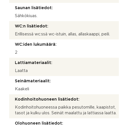
Saunan lisätiedot:
Sähkökiuas.
WC:n lisätiedot:
Erillisessä wc:ssä wc-istuin, allas, allaskaappi, peili.
WC:iden lukumäärä:
2
Lattiamateriaalit:
Laatta
Seinämateriaalit:
Kaakeli
Kodinhoitohuoneen lisätiedot:
Kodinhoitohuoneessa paikka pesutornille, kaapistot,
tasot ja kulku ulos. Seinät maalattu ja lattiassa laatta.
Olohuoneen lisätiedot: