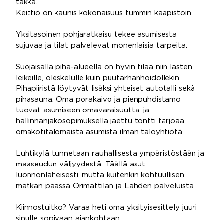
takka.
Keittiö on kaunis kokonaisuus tummin kaapistoin.
Yksitasoinen pohjaratkaisu tekee asumisesta
sujuvaa ja tilat palvelevat monenlaisia tarpeita.
Suojaisalla piha-alueella on hyvin tilaa niin lasten
leikeille, oleskelulle kuin puutarhanhoidollekin.
Pihapiiristä löytyvät lisäksi yhteiset autotalli sekä
pihasauna. Oma porakaivo ja pienpuhdistamo
tuovat asumiseen omavaraisuutta, ja
hallinnanjakosopimuksella jaettu tontti tarjoaa
omakotitalomaista asumista ilman taloyhtiötä.
Luhtikylä tunnetaan rauhallisesta ympäristöstään ja
maaseudun väljyydestä. Täällä asut
luonnonläheisesti, mutta kuitenkin kohtuullisen
matkan päässä Orimattilan ja Lahden palveluista.
Kiinnostuitko? Varaa heti oma yksityisesittely juuri
sinulle sopivaan ajankohtaan.