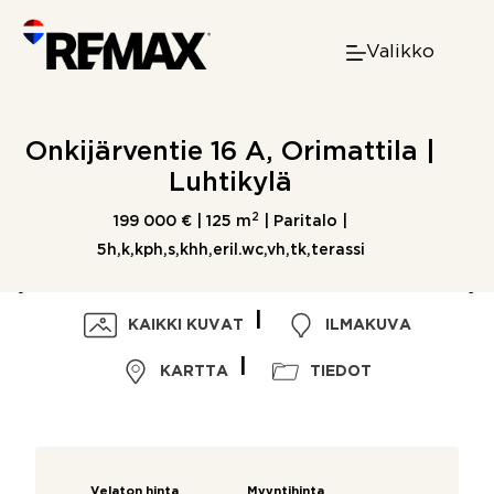
Skip
to
Valikko
content
Onkijärventie 16 A, Orimattila |
Luhtikylä
2
199 000 € |
125 m
| Paritalo |
5h,k,kph,s,khh,eril.wc,vh,tk,terassi
KAIKKI KUVAT
ILMAKUVA
KARTTA
TIEDOT
Velaton hinta
Myyntihinta