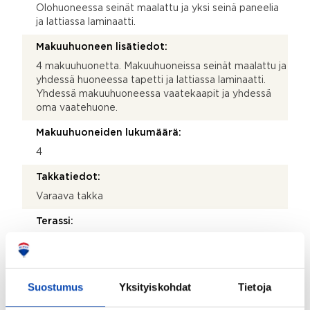
Olohuoneessa seinät maalattu ja yksi seinä paneelia
ja lattiassa laminaatti.
Makuuhuoneen lisätiedot:
4 makuuhuonetta. Makuuhuoneissa seinät maalattu ja
yhdessä huoneessa tapetti ja lattiassa laminaatti.
Yhdessä makuuhuoneessa vaatekaapit ja yhdessä
oma vaatehuone.
Makuuhuoneiden lukumäärä:
4
Takkatiedot:
Varaava takka
Terassi:
Kyllä
Kohteen säilytystilat:
Kylmä ulkovarasto, vaatehuone ja seinäkaapit
Suostumus
Yksityiskohdat
Tietoja
Kohteen yleiskunto: