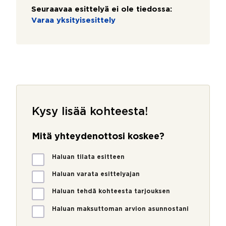
Seuraavaa esittelyä ei ole tiedossa:
Varaa yksityisesittely
Kysy lisää kohteesta!
Mitä yhteydenottosi koskee?
M
Haluan tilata esitteen
i
t
Haluan varata esittelyajan
ä
Haluan tehdä kohteesta tarjouksen
y
h
Haluan maksuttoman arvion asunnostani
t
e