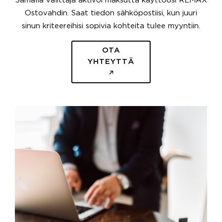
Samalla välittäjä aktivoi maksutta käyttöösi REMAX
Ostovahdin. Saat tiedon sähköpostiisi, kun juuri
sinun kriteereihisi sopivia kohteita tulee myyntiin.
OTA
YHTEYTTÄ