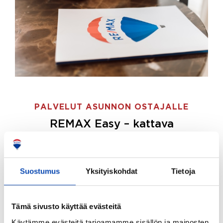
PALVELUT ASUNNON OSTAJALLE
REMAX Easy – kattava
palvelupaketti asunnon ostoon
REMAX Easy on palvelupakettimme asunnon
ostajille.
Tee ostotoimeksianto ja etsimme juuri
Suostumus
Yksityiskohdat
Tietoja
sinulle sopivan kodin, eikä sinun tarvitse nähdä
vaivaa sen löytämiseksi.
Tämä sivusto käyttää evästeitä
Hoidamme koko ostoprosessin puolestasi.
Käytämme evästeitä tarjoamamme sisällön ja mainosten