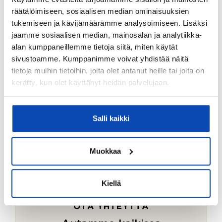
Ostotoimeksiantopalvelumme sopii myös esimerkiksi
räätälöimiseen, sosiaalisen median ominaisuuksien
sijoitus- ja vapaa-ajan asuntojen ostoon.
tukemiseen ja kävijämäärämme analysoimiseen. Lisäksi
jaamme sosiaalisen median, mainosalan ja analytiikka-
LUE LISÄÄ
alan kumppaneillemme tietoja siitä, miten käytät
sivustoamme. Kumppanimme voivat yhdistää näitä
tietoja muihin tietoihin, joita olet antanut heille tai joita on
kerätty, kun olet käyttänyt heidän palvelujaan.
Salli kaikki
Muokkaa
Kiellä
OTA YHTEYTTÄ