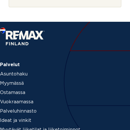
r
j
e
Palvelut
Asuntohaku
Myymässä
Ostamassa
Vuokraamassa
Palveluhinnasto
Ideat ja vinkit
Myytävät liiketilat ja liiketoiminnot