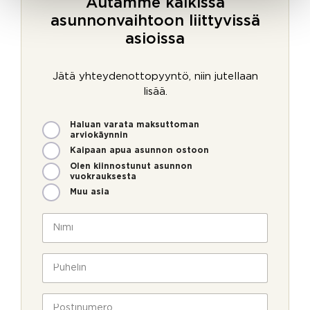
Autamme kaikissa
asunnonvaihtoon liittyvissä
asioissa
Jätä yhteydenottopyyntö, niin jutellaan
lisää.
M
Haluan varata maksuttoman
i
arviokäynnin
t
Kaipaan apua asunnon ostoon
e
Olen kiinnostunut asunnon
n
vuokrauksesta
v
Muu asia
o
i
N
m
i
m
m
e
i
P
o
*
u
l
h
l
e
P
a