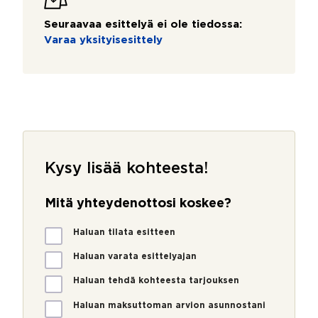
Seuraavaa esittelyä ei ole tiedossa:
Varaa yksityisesittely
Kysy lisää kohteesta!
Mitä yhteydenottosi koskee?
M
Haluan tilata esitteen
i
t
Haluan varata esittelyajan
ä
Haluan tehdä kohteesta tarjouksen
y
h
Haluan maksuttoman arvion asunnostani
t