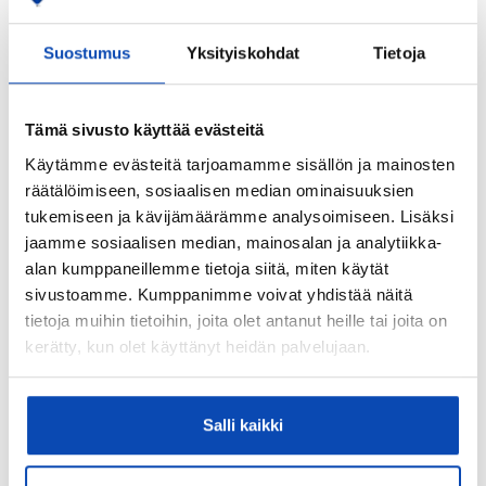
Kylpyhuoneen kuvaus:
Suostumus
Yksityiskohdat
Tietoja
Asunnossa remontoitu kylpyhuone ja wc tila
Kylpyhuoneen varusteet:
WC-istuin, suihku, pesukoneliitäntä, lattialämmitys ja
Tämä sivusto käyttää evästeitä
bidee-suihku
Käytämme evästeitä tarjoamamme sisällön ja mainosten
Lattiamateriaalit:
räätälöimiseen, sosiaalisen median ominaisuuksien
Laatta
tukemiseen ja kävijämäärämme analysoimiseen. Lisäksi
jaamme sosiaalisen median, mainosalan ja analytiikka-
Seinämateriaalit:
alan kumppaneillemme tietoja siitä, miten käytät
Kaakeli
sivustoamme. Kumppanimme voivat yhdistää näitä
tietoja muihin tietoihin, joita olet antanut heille tai joita on
Asunnossa sauna:
kerätty, kun olet käyttänyt heidän palvelujaan.
Ei
WC:iden lukumäärä:
5
Salli kaikki
Lattiamateriaalit: