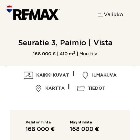
Skip
to
Valikko
content
Seuratie 3, Paimio | Vista
2
168 000 € |
410 m
| Muu tila
KAIKKI KUVAT
ILMAKUVA
KARTTA
TIEDOT
Velaton hinta
Myyntihinta
168 000 €
168 000 €