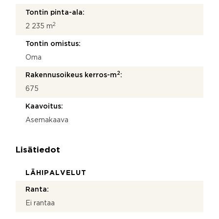
Tontin pinta-ala:
2
2 235 m
Tontin omistus:
Oma
2
Rakennusoikeus kerros-m
:
675
Kaavoitus:
Asemakaava
Lisätiedot
LÄHIPALVELUT
Ranta:
Ei rantaa