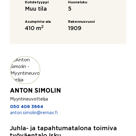
Kohdetyyppi
Huoneluku
Muu tila
5
Asuinpinta-ala
Rakennusvuosi
2
410 m
1909
ANTON SIMOLIN
Myyntineuvottelija
050 406 3664
anton.simolin@remax.fi
Juhla- ja tapahtumatalona toimiva
työväentalo Isku