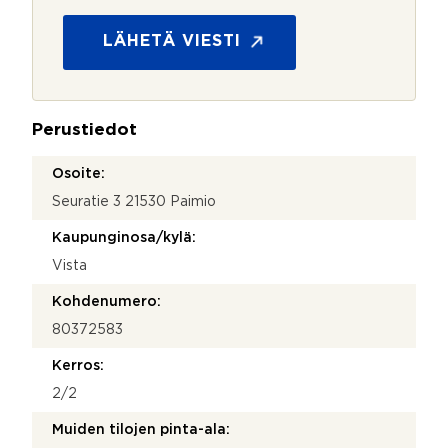
t
ö
o
p
s
LÄHETÄ VIESTI
o
u
s
o
t
j
i
a
*
Perustiedot
*
*
Osoite:
Seuratie 3 21530 Paimio
Kaupunginosa/kylä:
Vista
Kohdenumero:
80372583
Kerros:
2/2
Muiden tilojen pinta-ala: