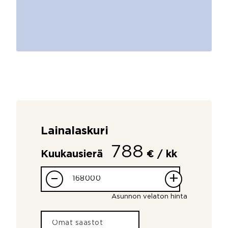
Lainalaskuri
788
Kuukausierä
€ / kk
–
+
Asunnon velaton hinta