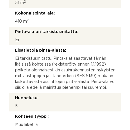
2
51 m
Kokonaispinta-ala:
2
410 m
Pinta-ala on tarkistusmitattu:
Ei
Lisätietoja pinta-alasta:
Ei tarkistusmitattu. Pinta-alat saattavat tämän
ikäisissä kohteissa (rekisteröity ennen 1.1.1992)
poiketa olennaisestikin asuinrakennusten nykyisten
mittaustapojen ja standardien (SFS 5139) mukaan
laskettavasta asuintilojen pinta-alasta. Pinta-ala voi
siis olla edellä mainittua pienempi tai suurempi.
Huoneluku:
5
Kohteen tyyppi:
Muu liiketila