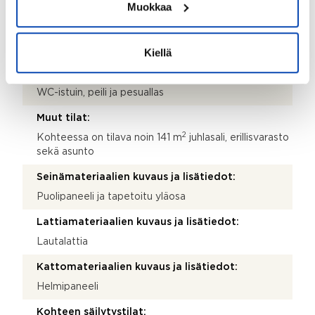
Epoksi ja laatta
Muokkaa
Seinämateriaalit:
Maali
Kiellä
Varustus:
WC-istuin, peili ja pesuallas
Muut tilat:
2
Kohteessa on tilava noin 141 m
juhlasali, erillisvarasto
sekä asunto
Seinämateriaalien kuvaus ja lisätiedot:
Puolipaneeli ja tapetoitu yläosa
Lattiamateriaalien kuvaus ja lisätiedot:
Lautalattia
Kattomateriaalien kuvaus ja lisätiedot:
Helmipaneeli
Kohteen säilytystilat: