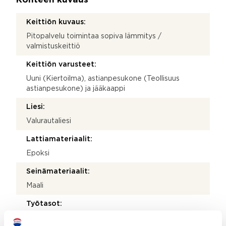
Kohteen kuvaus
Keittiön kuvaus:
Pitopalvelu toimintaa sopiva lämmitys /
valmistuskeittiö
Keittiön varusteet:
Uuni (Kiertoilma), astianpesukone (Teollisuus
astianpesukone) ja jääkaappi
Liesi:
Valurautaliesi
Lattiamateriaalit:
Epoksi
Seinämateriaalit:
Maali
Työtasot:
Laminaatti