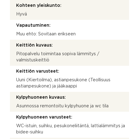
Kohteen yleiskunto:
Hyvä
Vapautuminen:
Muu ehto: Sovitaan erikseen
Keittiön kuvaus:
Pitopalvelu toimintaa sopiva lämmitys /
valmistuskeittiö
Keittiön varusteet:
Uuni (Kiertoilma), astianpesukone (Teollisuus
astianpesukone) ja jääkaappi
Kylpyhuoneen kuvaus:
Asunnossa remontoitu kylpyhuone ja wc tila
Kylpyhuoneen varusteet:
WC-istuin, suihku, pesukoneliitäntä, lattialämmitys ja
bidee-suihku