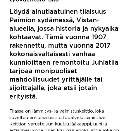
Löydä ainutlaatuinen tilaisuus
Paimion sydämessä, Vistan-
alueella, jossa historia ja nykyaika
kohtaavat. Tämä vuonna 1907
rakennettu, mutta vuonna 2017
kokonaisvaltaisesti vanhaa
kunnioittaen remontoitu Juhlatila
tarjoaa monipuoliset
mahdollisuudet yrittäjälle tai
sijoittajalle, joka etsii jotain
erityistä.
Tilassa on lämmitys- ja valmistuskeittiö, joka
soveltuu erinomaisesti pitopalvelutoimintaan.
Keittiön varusteluun kuuluu jääkaappi, uuni ja
astianpesukone. Tilan kruunaa epoksilattia, joka on