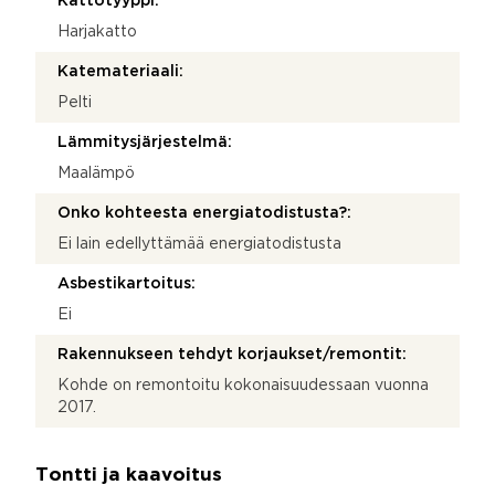
Kattotyyppi:
Harjakatto
Katemateriaali:
Pelti
Lämmitysjärjestelmä:
Maalämpö
Onko kohteesta energiatodistusta?:
Ei lain edellyttämää energiatodistusta
Asbestikartoitus:
Ei
Rakennukseen tehdyt korjaukset/remontit:
Kohde on remontoitu kokonaisuudessaan vuonna
2017.
Tontti ja kaavoitus