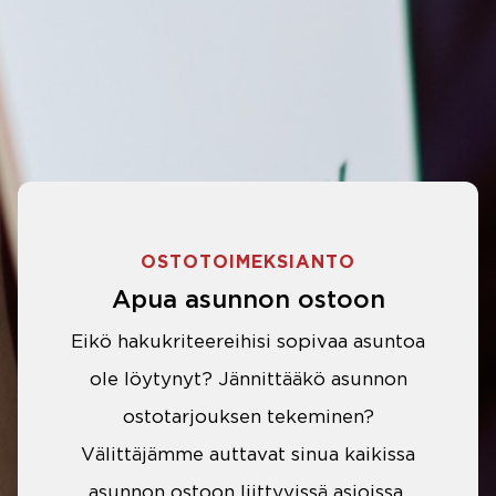
OSTOTOIMEKSIANTO
Apua asunnon ostoon
Eikö hakukriteereihisi sopivaa asuntoa
ole löytynyt? Jännittääkö asunnon
ostotarjouksen tekeminen?
Välittäjämme auttavat sinua kaikissa
asunnon ostoon liittyvissä asioissa.