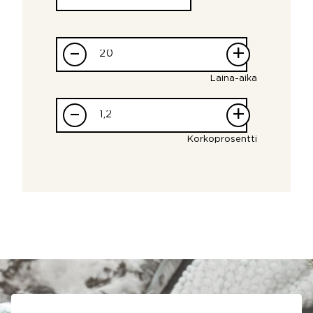
–
+
Laina-aika
–
+
Korkoprosentti