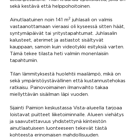
sekä kestävä että helppohoitoinen.
2
Ainutlaatuinen noin 141 m
juhlasali on valmis
vastaanottamaan vieraasi oli kyseessä sitten häät,
syntymäpäivät tai yritystapahtumat. Juhlasalin
kalusteet, aterimet ja astiastot sisältyvät
kauppaan, samoin kuin videotykki esityksiä varten.
Tämä tekee tilasta heti valmiin monenlaisiin
tapahtumiin.
Tilan lämmityksestä huolehtii maalämpö, mikä on
sekä ympäristöystävällinen että kustannustehokas
ratkaisu. Painovoimainen ilmanvaihto takaa
miellyttävän sisäilman läpi vuoden.
Sijainti Paimion keskustassa Vista-alueella tarjoaa
loistavat puitteet liiketoiminnalle. Alueen viehätys
ja saavutettavuus yhdistettynä kiinteistön
ainutlaatuiseen luonteeseen tekevät tästä
kohteesta erinomaisen mahdollisuuden.