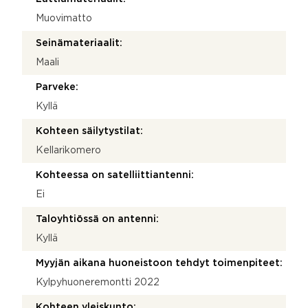
Muovimatto
Seinämateriaalit:
Maali
Parveke:
Kyllä
Kohteen säilytystilat:
Kellarikomero
Kohteessa on satelliittiantenni:
Ei
Taloyhtiössä on antenni:
Kyllä
Myyjän aikana huoneistoon tehdyt toimenpiteet:
Kylpyhuoneremontti 2022
Kohteen yleiskunto: