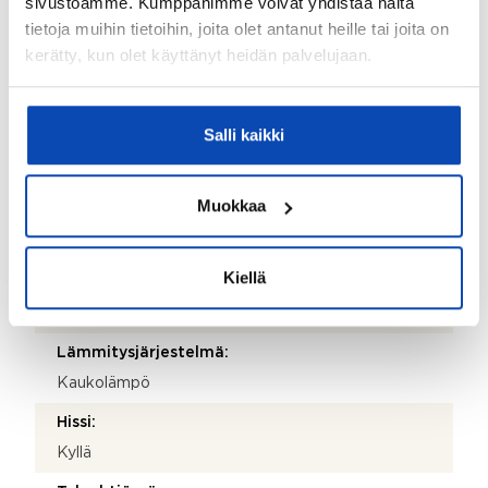
sivustoamme. Kumppanimme voivat yhdistää näitä
Isännöitsijäntodistuksen päivämäärä:
tietoja muihin tietoihin, joita olet antanut heille tai joita on
30.06.2026
kerätty, kun olet käyttänyt heidän palvelujaan.
Valmistumisvuosi:
1978
Salli kaikki
Rakennus- ja pintamateriaalit:
Elementtitalo
Muokkaa
Kattotyyppi:
Tasakatto
Kiellä
Katemateriaali:
Huopa
Lämmitysjärjestelmä:
Kaukolämpö
Hissi:
Kyllä