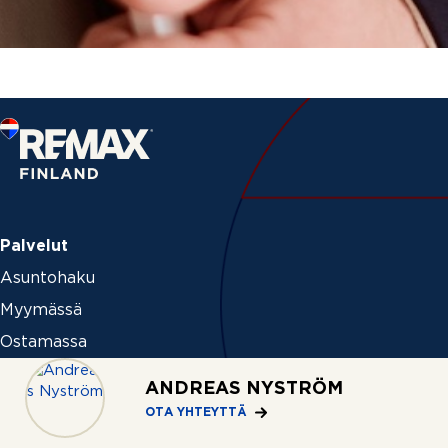
Palvelut
Asuntohaku
Myymässä
Ostamassa
Vuokraamassa
ANDREAS NYSTRÖM
Palveluhinnasto
OTA YHTEYTTÄ
Ideat ja vinkit