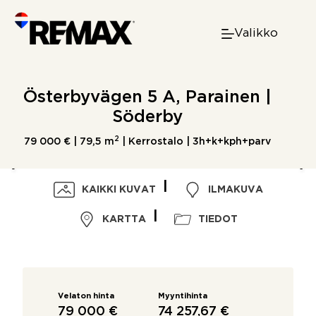
Skip
to
Valikko
content
Österbyvägen 5 A, Parainen |
Söderby
2
79 000 € |
79,5 m
| Kerrostalo | 3h+k+kph+parv
KAIKKI KUVAT
ILMAKUVA
KARTTA
TIEDOT
Velaton hinta
Myyntihinta
79 000 €
74 257,67 €