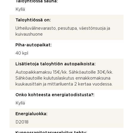
Taloyhtiössä sauna:
Kyllä
Taloyhtiössä on:
Urheiluvälinevarasto, pesutupa, väestönsuoja ja
kuivaushuone
Piha-autopaikat:
40 kpl
Lisätietoja taloyhtiön autopaikoista:
Autopaikkamaksu 15€/kk. Sähköautoille 30€/kk.
Sähköautoille kulutuslaskutus ennakkomaksuna
kuukausittain ja mittariluenta 2 kertaa vuodessa.
Onko kohteesta energiatodistusta?:
Kyllä
Energialuokka:
D2018
Kunnossapitotarveselvitys tehty: