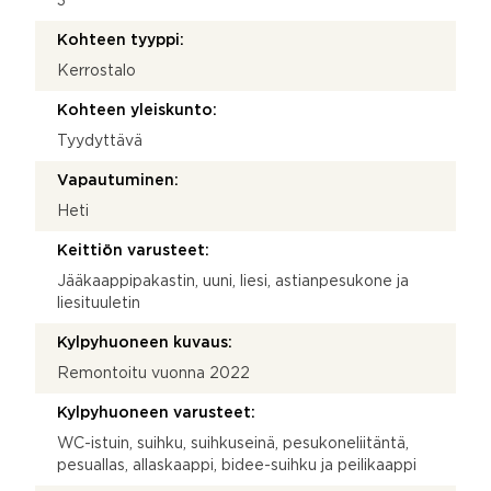
3
Kohteen tyyppi:
Kerrostalo
Kohteen yleiskunto:
Tyydyttävä
Vapautuminen:
Heti
Keittiön varusteet:
Jääkaappipakastin, uuni, liesi, astianpesukone ja
liesituuletin
Kylpyhuoneen kuvaus:
Remontoitu vuonna 2022
Kylpyhuoneen varusteet:
WC-istuin, suihku, suihkuseinä, pesukoneliitäntä,
pesuallas, allaskaappi, bidee-suihku ja peilikaappi