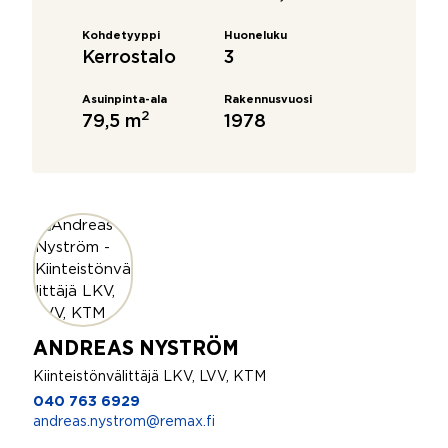
Kohdetyyppi
Huoneluku
Kerrostalo
3
Asuinpinta-ala
Rakennusvuosi
2
79,5 m
1978
ANDREAS NYSTRÖM
Kiinteistönvälittäjä LKV, LVV, KTM
040 763 6929
andreas.nystrom@remax.fi