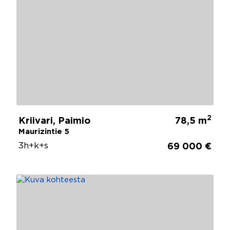
2
Kriivari, Paimio
78,5 m
Maurizintie 5
3h+k+s
69 000 €