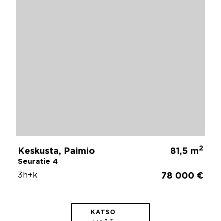
2
Keskusta, Paimio
81,5 m
Seuratie 4
3h+k
78 000 €
KATSO