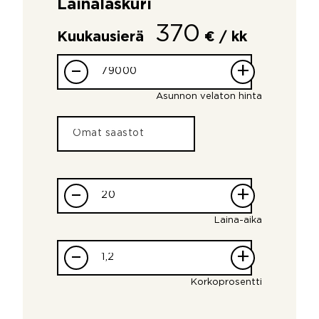
Lainalaskuri
370
Kuukausierä
€ / kk
–
+
Asunnon velaton hinta
–
+
Laina-aika
–
+
Korkoprosentti