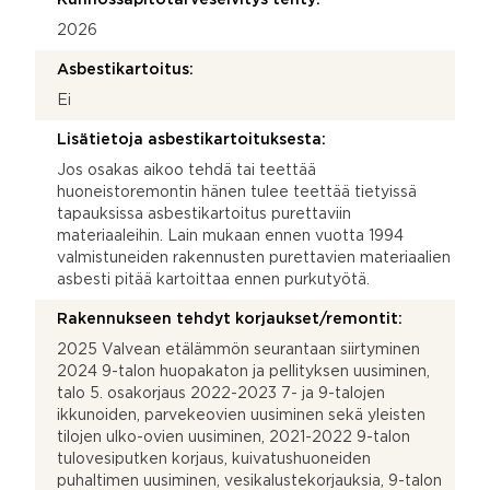
2026
Asbestikartoitus:
Ei
Lisätietoja asbestikartoituksesta:
Jos osakas aikoo tehdä tai teettää
huoneistoremontin hänen tulee teettää tietyissä
tapauksissa asbestikartoitus purettaviin
materiaaleihin. Lain mukaan ennen vuotta 1994
valmistuneiden rakennusten purettavien materiaalien
asbesti pitää kartoittaa ennen purkutyötä.
Rakennukseen tehdyt korjaukset/remontit:
2025 Valvean etälämmön seurantaan siirtyminen
2024 9-talon huopakaton ja pellityksen uusiminen,
talo 5. osakorjaus 2022-2023 7- ja 9-talojen
ikkunoiden, parvekeovien uusiminen sekä yleisten
tilojen ulko-ovien uusiminen, 2021-2022 9-talon
tulovesiputken korjaus, kuivatushuoneiden
puhaltimen uusiminen, vesikalustekorjauksia, 9-talon