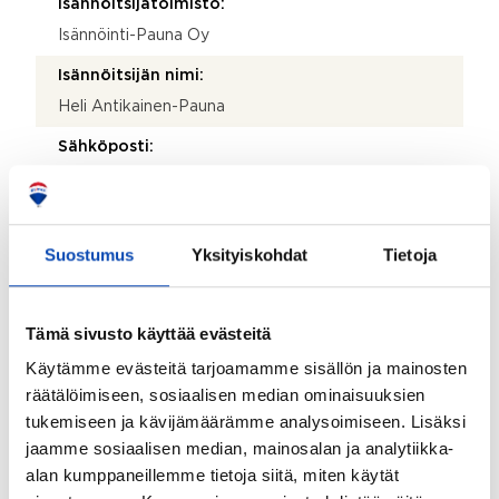
Isännöitsijätoimisto:
Isännöinti-Pauna Oy
Isännöitsijän nimi:
Heli Antikainen-Pauna
Sähköposti:
heli@isannointi-pauna.fi
Puhelinnumero:
440 270 361
Suostumus
Yksityiskohdat
Tietoja
Katuosoite:
Myrskytie
Tämä sivusto käyttää evästeitä
Postinumero:
Käytämme evästeitä tarjoamamme sisällön ja mainosten
21600
räätälöimiseen, sosiaalisen median ominaisuuksien
tukemiseen ja kävijämäärämme analysoimiseen. Lisäksi
Postitoimipaikka:
jaamme sosiaalisen median, mainosalan ja analytiikka-
Parainen
alan kumppaneillemme tietoja siitä, miten käytät