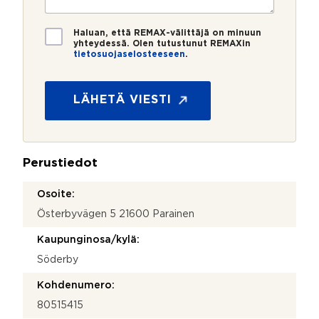
r
t
i
o
i
*
*
T
Haluan, että REMAX-välittäjä on minuun
i
yhteydessä. Olen tutustunut REMAXin
tietosuojaselosteeseen
.
e
t
o
s
LÄHETÄ VIESTI
u
o
j
a
Perustiedot
*
Osoite:
Österbyvägen 5 21600 Parainen
Kaupunginosa/kylä:
Söderby
Kohdenumero:
80515415