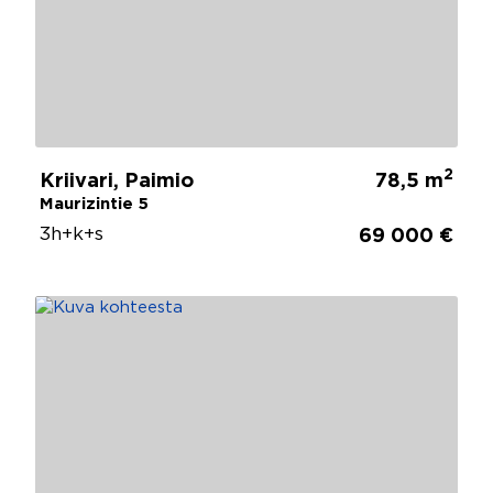
2
Kriivari, Paimio
78,5 m
Maurizintie 5
3h+k+s
69 000 €