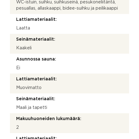
WC-istuin, suihku, suihkuseinä, pesukoneliitäntä,
pesuallas, allaskaappi, bidee-suihku ja peilikaappi
Lattiamateriaalit:
Laatta
Seinämateriaalit:
Kaakeli
Asunnossa sauna:
Ei
Lattiamateriaalit:
Muovimatto
Seinämateriaalit:
Maali ja tapetti
Makuuhuoneiden lukumäärä:
2
Lattiamateriaalit: