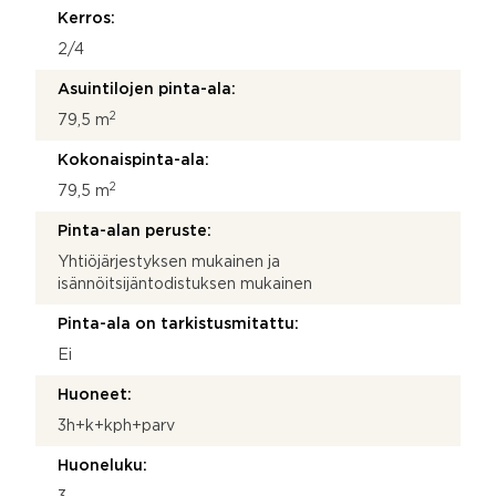
Kerros:
2/4
Asuintilojen pinta-ala:
2
79,5 m
Kokonaispinta-ala:
2
79,5 m
Pinta-alan peruste:
Yhtiöjärjestyksen mukainen ja
isännöitsijäntodistuksen mukainen
Pinta-ala on tarkistusmitattu:
Ei
Huoneet:
3h+k+kph+parv
Huoneluku: