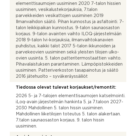
elementtisaumojen uusiminen 2020 7-talon hissien
uusiminen, vesikalustekorjauksia, 7.talon
parvekkeiden vesikattojen uusiminen 2019
Ilmanvaihdon säätö. Pihan kunnostus ja asfaltointi. 7-
talon leikkipaikan kunnostus. 9-talon saunaosaston
korjaus. 9-talon avainten vaihto ILOQ-järjestelmään
2018 9-talon lvi-korjauksia, ilmanvaihtokanavien
puhdistus, kaikki talot 2017 5-talon ikkunoiden ja
parvekeovien uusiminen sekä yleisten tilojen ulko-
ovien uusinta. 5. talon patteritermostaattien vaihto.
Pihavalaistuksen parantaminen. Lämpöpistokkeiden
uusiminen. Patteriverkoston tasapainotus ja säätö
2016 jätehuolto – syväkeräyssäiliöt
Tiedossa olevat tulevat korjaukset/remontit:
2026 5- ja 7-talojen elementtisaumojen katselmointi.
iLoq-avain järjestelmän hankinta 5. ja 7.taloon 2027-
2030 Mahdollinen 5. talon hissin uusiminen.
Mahdollinen liiketilojen toteutus 5. talon alakertaan.
7.talon saunaosaston korjaus. 9. talon hissin
uusiminen.