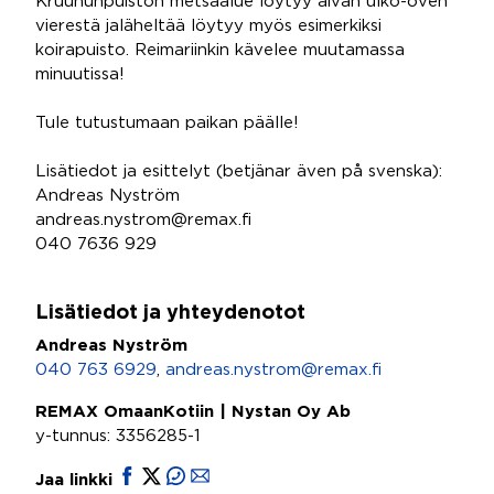
Kruununpuiston metsäalue löytyy aivan ulko-oven
vierestä jaläheltää löytyy myös esimerkiksi
koirapuisto. Reimariinkin kävelee muutamassa
minuutissa!
Tule tutustumaan paikan päälle!
Lisätiedot ja esittelyt (betjänar även på svenska):
Andreas Nyström
andreas.nystrom@remax.fi
040 7636 929
Lisätiedot ja yhteydenotot
Andreas Nyström
040 763 6929
,
andreas.nystrom@remax.fi
REMAX OmaanKotiin | Nystan Oy Ab
y-tunnus: 3356285-1
Jaa linkki