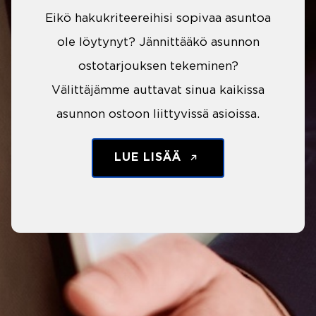
Eikö hakukriteereihisi sopivaa asuntoa
ole löytynyt? Jännittääkö asunnon
ostotarjouksen tekeminen?
Välittäjämme auttavat sinua kaikissa
asunnon ostoon liittyvissä asioissa.
LUE LISÄÄ