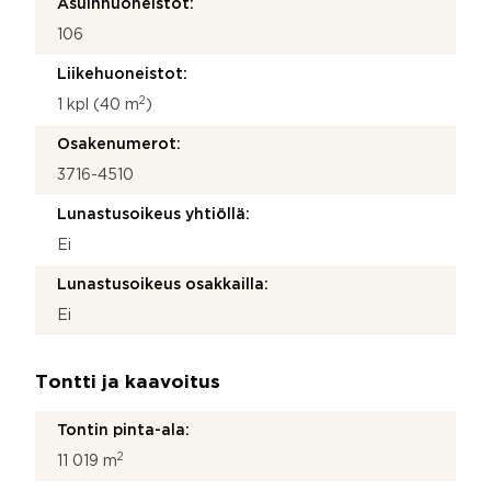
Asuinhuoneistot:
106
Liikehuoneistot:
2
1 kpl (40 m
)
Osakenumerot:
3716-4510
Lunastusoikeus yhtiöllä:
Ei
Lunastusoikeus osakkailla:
Ei
Tontti ja kaavoitus
Tontin pinta-ala:
2
11 019 m