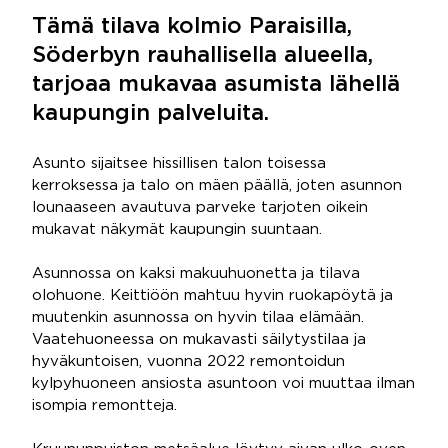
Tämä tilava kolmio Paraisilla,
Söderbyn rauhallisella alueella,
tarjoaa mukavaa asumista lähellä
kaupungin palveluita.
Asunto sijaitsee hissillisen talon toisessa
kerroksessa ja talo on mäen päällä, joten asunnon
lounaaseen avautuva parveke tarjoten oikein
mukavat näkymät kaupungin suuntaan.
Asunnossa on kaksi makuuhuonetta ja tilava
olohuone. Keittiöön mahtuu hyvin ruokapöytä ja
muutenkin asunnossa on hyvin tilaa elämään.
Vaatehuoneessa on mukavasti säilytystilaa ja
hyväkuntoisen, vuonna 2022 remontoidun
kylpyhuoneen ansiosta asuntoon voi muuttaa ilman
isompia remontteja.