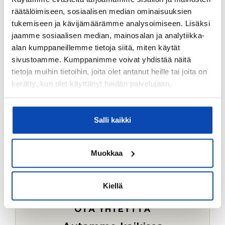
Ostotoimeksiantopalvelumme sopii myös esimerkiksi
räätälöimiseen, sosiaalisen median ominaisuuksien
sijoitus- ja vapaa-ajan asuntojen ostoon.
tukemiseen ja kävijämäärämme analysoimiseen. Lisäksi
jaamme sosiaalisen median, mainosalan ja analytiikka-
LUE LISÄÄ
alan kumppaneillemme tietoja siitä, miten käytät
sivustoamme. Kumppanimme voivat yhdistää näitä
tietoja muihin tietoihin, joita olet antanut heille tai joita on
kerätty, kun olet käyttänyt heidän palvelujaan.
Salli kaikki
Muokkaa
Kiellä
OTA YHTEYTTÄ