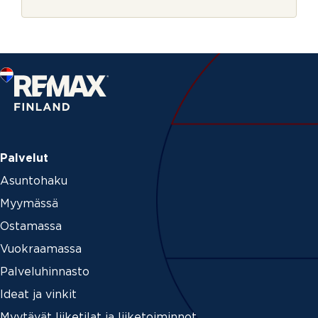
r
i
j
e
Palvelut
Asuntohaku
Myymässä
Ostamassa
Vuokraamassa
Palveluhinnasto
Ideat ja vinkit
Myytävät liiketilat ja liiketoiminnot