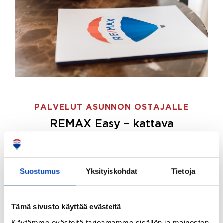
PALVELUT ASUNNON OSTAJALLE
REMAX Easy – kattava
palvelupaketti asunnon ostoon
REMAX Easy on palvelupakettimme asunnon
ostajille.
Tee ostotoimeksianto ja etsimme juuri
Suostumus
Yksityiskohdat
Tietoja
sinulle sopivan kodin, eikä sinun tarvitse nähdä
vaivaa sen löytämiseksi.
Tämä sivusto käyttää evästeitä
Hoidamme koko ostoprosessin puolestasi.
Käytämme evästeitä tarjoamamme sisällön ja mainosten