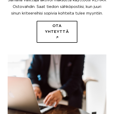
Samalla välittäjä aktivoi maksutta käyttöösi REMAX
Ostovahdin. Saat tiedon sähköpostiisi, kun juuri
sinun kriteereihisi sopivia kohteita tulee myyntiin.
OTA
YHTEYTTÄ