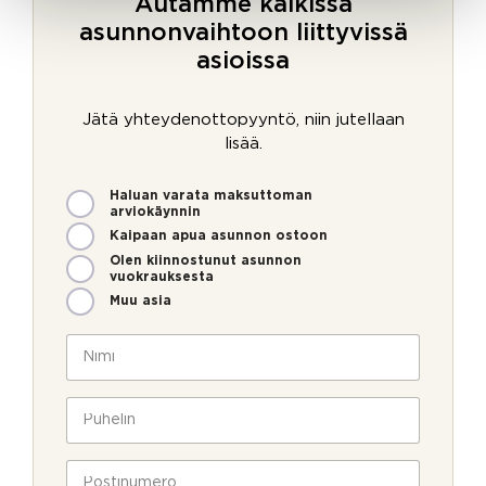
Autamme kaikissa
asunnonvaihtoon liittyvissä
asioissa
Jätä yhteydenottopyyntö, niin jutellaan
lisää.
M
Haluan varata maksuttoman
i
arviokäynnin
t
Kaipaan apua asunnon ostoon
e
Olen kiinnostunut asunnon
n
vuokrauksesta
v
Muu asia
o
i
N
m
i
m
m
e
i
P
o
*
u
l
h
l
e
P
a