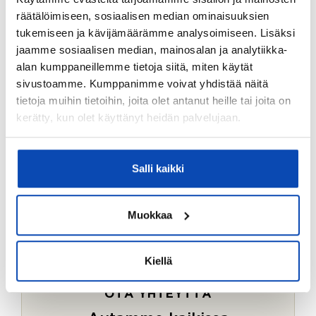
Ostotoimeksiantopalvelumme sopii myös esimerkiksi
räätälöimiseen, sosiaalisen median ominaisuuksien
sijoitus- ja vapaa-ajan asuntojen ostoon.
tukemiseen ja kävijämäärämme analysoimiseen. Lisäksi
jaamme sosiaalisen median, mainosalan ja analytiikka-
LUE LISÄÄ
alan kumppaneillemme tietoja siitä, miten käytät
sivustoamme. Kumppanimme voivat yhdistää näitä
tietoja muihin tietoihin, joita olet antanut heille tai joita on
kerätty, kun olet käyttänyt heidän palvelujaan.
Salli kaikki
Muokkaa
Kiellä
OTA YHTEYTTÄ