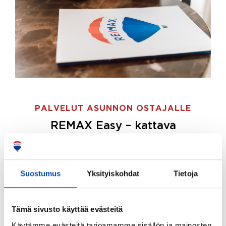
PALVELUT ASUNNON OSTAJALLE
REMAX Easy – kattava
palvelupaketti asunnon ostoon
REMAX Easy on palvelupakettimme asunnon
ostajille.
Tee ostotoimeksianto ja etsimme juuri
Suostumus
Yksityiskohdat
Tietoja
sinulle sopivan kodin, eikä sinun tarvitse nähdä
vaivaa sen löytämiseksi.
Tämä sivusto käyttää evästeitä
Hoidamme koko ostoprosessin puolestasi.
Käytämme evästeitä tarjoamamme sisällön ja mainosten