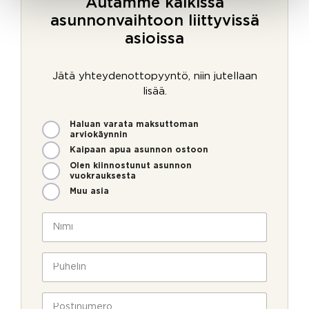
Autamme kaikissa
asunnonvaihtoon liittyvissä
asioissa
Jätä yhteydenottopyyntö, niin jutellaan
lisää.
M
Haluan varata maksuttoman
i
arviokäynnin
t
Kaipaan apua asunnon ostoon
e
Olen kiinnostunut asunnon
n
vuokrauksesta
v
Muu asia
o
i
N
m
i
m
m
e
i
P
o
*
u
l
h
l
e
P
a