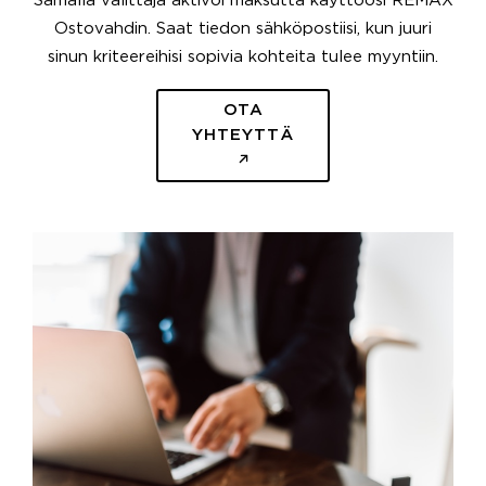
Samalla välittäjä aktivoi maksutta käyttöösi REMAX
Ostovahdin. Saat tiedon sähköpostiisi, kun juuri
sinun kriteereihisi sopivia kohteita tulee myyntiin.
OTA
YHTEYTTÄ