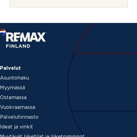
r
j
e
Palvelut
Asuntohaku
Myymässä
Ostamassa
Vuokraamassa
Palveluhinnasto
Ideat ja vinkit
Myytävät liiketilat ja liiketoiminnot