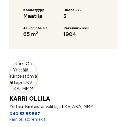
Kohdetyyppi
Huoneluku
Maatila
3
Asuinpinta-ala
Rakennusvuosi
2
65 m
1904
KARRI OLLILA
Yrittäjä, Kiinteistönvälittäjä LKV, AKA, MMM
040 53 53 567
karri.ollila@remax.fi