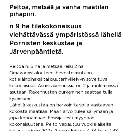
Peltoa, metsää ja vanha maatilan
pihapiiri.
n 9 ha tilakokonaisuus
viehättävässä ympäristössä lähellä
Pornisten keskustaa ja
Järvenpääntietä.
Peltoa n. 6 ha ja metsää reilu 2 ha.
Omavaraistalouteen, hevostoimintaan,
kotieläinpihaksi tai puutarhviljelyyn soveltuva
kokonaisuus. Asuinrakennuksia on 2 ja molemmissa
asutaan. Rakennusten purkaminen saattaa tulla
kyseeseen.
Lähellä keskustaa on harvoin tarjolla vastaavan
kokoista maatilaa. Maan arvo tulee säilymään ja
jopa kohoamaan. Ensisijaisesti myydään
kokonaisuutena. Pelto vapautuu vuokralaiselta
kasvukaudeksi 2027. 2 peruslohkoa 4,34 ha ja 1,38