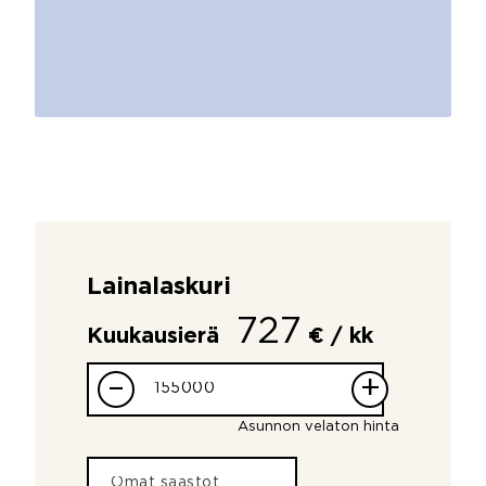
Lainalaskuri
727
Kuukausierä
€ / kk
–
+
Asunnon velaton hinta