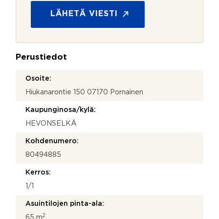
i
o
t
s
LÄHETÄ VIESTI
ä
u
y
o
h
j
t
a
e
Perustiedot
*
y
d
Osoite:
e
Hiukanarontie 150 07170 Pornainen
n
o
Kaupunginosa/kylä:
t
t
HEVONSELKÄ
o
s
Kohdenumero:
i
80494885
*
Kerros:
1/1
Asuintilojen pinta-ala:
2
65 m