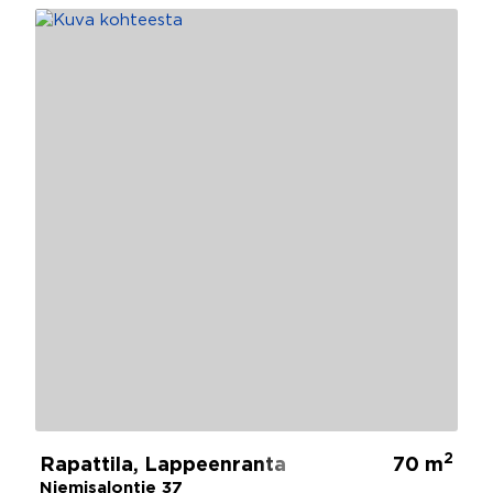
2
Rapattila, Lappeenranta
70 m
Niemisalontie 37