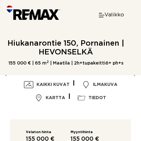
Skip
to
Valikko
content
Hiukanarontie 150, Pornainen |
HEVONSELKÄ
2
155 000 € |
65 m
| Maatila | 2h+tupakeittiö+ ph+s
KAIKKI KUVAT
ILMAKUVA
KARTTA
TIEDOT
Velaton hinta
Myyntihinta
155 000 €
155 000 €