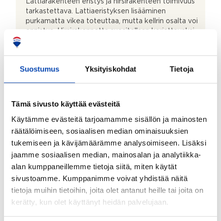
Lattiarakenteen eristys ja hirsirakenteen toimivuus
tarkastettava. Lattiaeristyksen lisääminen
purkamatta vikea toteuttaa, mutta kellrin osalta voi
onnistua. Hirsirakennetta suositellaan korjattavaksi
ulkovuoren uusimisen yhteydessä.
Kohde myydään kalustettuna:
Suostumus
Yksityiskohdat
Tietoja
Ei
Kiinteistö
Tämä sivusto käyttää evästeitä
Käytämme evästeitä tarjoamamme sisällön ja mainosten
Kiinteistötunnus:
räätälöimiseen, sosiaalisen median ominaisuuksien
611-402-1-33, -1-35, -1-38 ja -1-121
tukemiseen ja kävijämäärämme analysoimiseen. Lisäksi
jaamme sosiaalisen median, mainosalan ja analytiikka-
Valmistumisvuosi:
alan kumppaneillemme tietoja siitä, miten käytät
1904
sivustoamme. Kumppanimme voivat yhdistää näitä
Käyttöönottovuosi:
tietoja muihin tietoihin, joita olet antanut heille tai joita on
kerätty, kun olet käyttänyt heidän palvelujaan.
1904
Rakennus- ja pintamateriaalit: