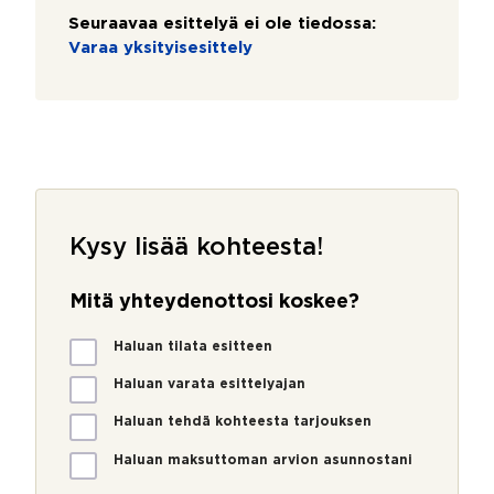
Seuraavaa esittelyä ei ole tiedossa:
Varaa yksityisesittely
Kysy lisää kohteesta!
Mitä yhteydenottosi koskee?
M
Haluan tilata esitteen
i
t
Haluan varata esittelyajan
ä
Haluan tehdä kohteesta tarjouksen
y
h
Haluan maksuttoman arvion asunnostani
t
e