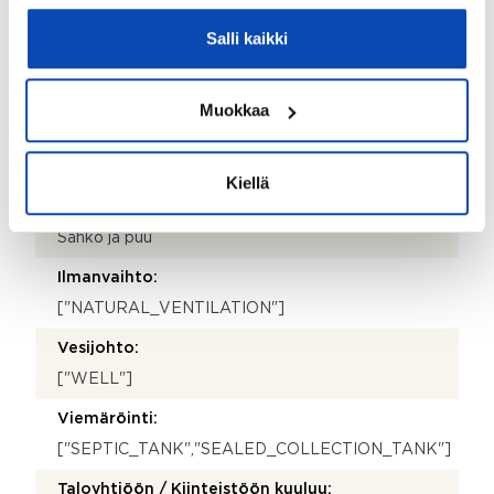
Hirsi ja puu
Salli kaikki
Kattotyyppi:
Harjakatto
Muokkaa
Katemateriaali:
Pelti
Kiellä
Lämmitysjärjestelmä:
Sähkö ja puu
Ilmanvaihto:
["NATURAL_VENTILATION"]
Vesijohto:
["WELL"]
Viemäröinti:
["SEPTIC_TANK","SEALED_COLLECTION_TANK"]
Taloyhtiöön / Kiinteistöön kuuluu: