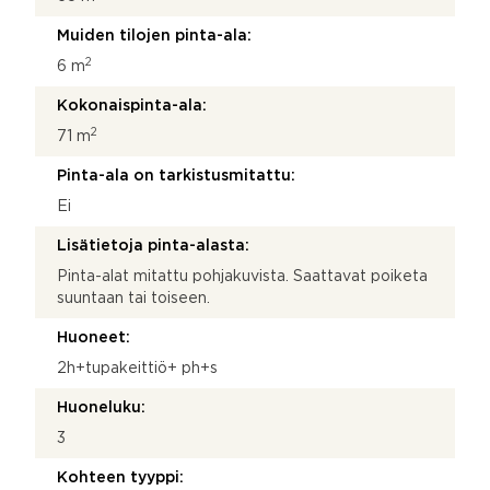
Muiden tilojen pinta-ala:
2
6 m
Kokonaispinta-ala:
2
71 m
Pinta-ala on tarkistusmitattu:
Ei
Lisätietoja pinta-alasta:
Pinta-alat mitattu pohjakuvista. Saattavat poiketa
suuntaan tai toiseen.
Huoneet:
2h+tupakeittiö+ ph+s
Huoneluku:
3
Kohteen tyyppi: