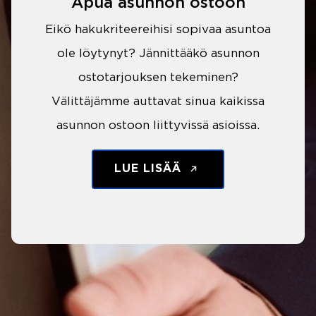
Apua asunnon ostoon
Eikö hakukriteereihisi sopivaa asuntoa
ole löytynyt? Jännittääkö asunnon
ostotarjouksen tekeminen?
Välittäjämme auttavat sinua kaikissa
asunnon ostoon liittyvissä asioissa.
LUE LISÄÄ