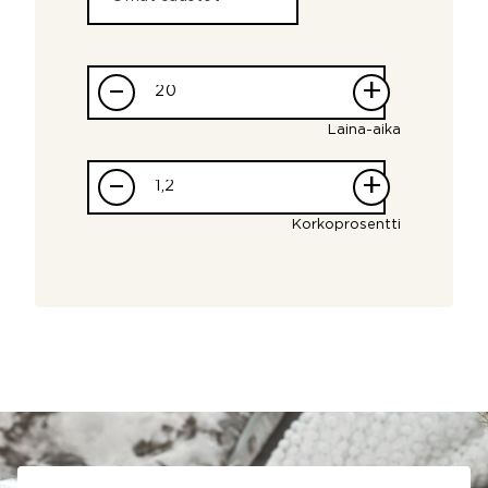
–
+
Laina-aika
–
+
Korkoprosentti