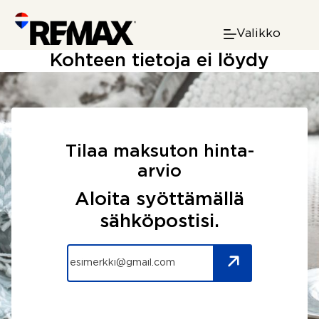
Skip
to
Valikko
content
Kohteen tietoja ei löydy
Tilaa maksuton hinta-
arvio
Aloita syöttämällä
sähköpostisi.