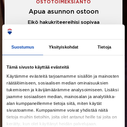
OSTOTOIMEKSIANTO
Apua asunnon ostoon
Eikö hakukriteereihisi sopivaa
asuntoa ole löytynyt? Jännittääkö
asunnon ostotarjouksen tekeminen?
Suostumus
Yksityiskohdat
Tietoja
Välittäjämme auttavat sinua kaikissa
asunnon ostoon liittyvissä asioissa.
Tämä sivusto käyttää evästeitä
Käytämme evästeitä tarjoamamme sisällön ja mainosten
LUE LISÄÄ
räätälöimiseen, sosiaalisen median ominaisuuksien
tukemiseen ja kävijämäärämme analysoimiseen. Lisäksi
jaamme sosiaalisen median, mainosalan ja analytiikka-
alan kumppaneillemme tietoja siitä, miten käytät
sivustoamme. Kumppanimme voivat yhdistää näitä
tietoja muihin tietoihin, joita olet antanut heille tai joita on
kerätty, kun olet käyttänyt heidän palvelujaan.