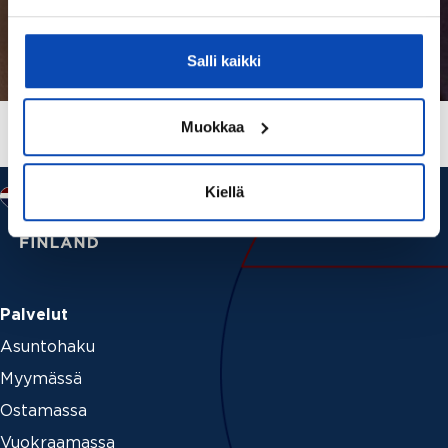
Salli kaikki
Muokkaa
Kiellä
Palvelut
Asuntohaku
Myymässä
Ostamassa
Vuokraamassa