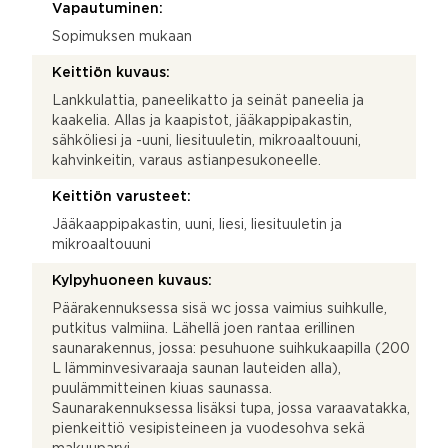
Vapautuminen:
Sopimuksen mukaan
Keittiön kuvaus:
Lankkulattia, paneelikatto ja seinät paneelia ja
kaakelia. Allas ja kaapistot, jääkappipakastin,
sähköliesi ja -uuni, liesituuletin, mikroaaltouuni,
kahvinkeitin, varaus astianpesukoneelle.
Keittiön varusteet:
Jääkaappipakastin, uuni, liesi, liesituuletin ja
mikroaaltouuni
Kylpyhuoneen kuvaus:
Päärakennuksessa sisä wc jossa vaimius suihkulle,
putkitus valmiina. Lähellä joen rantaa erillinen
saunarakennus, jossa: pesuhuone suihkukaapilla (200
L lämminvesivaraaja saunan lauteiden alla),
puulämmitteinen kiuas saunassa.
Saunarakennuksessa lisäksi tupa, jossa varaavatakka,
pienkeittiö vesipisteineen ja vuodesohva sekä