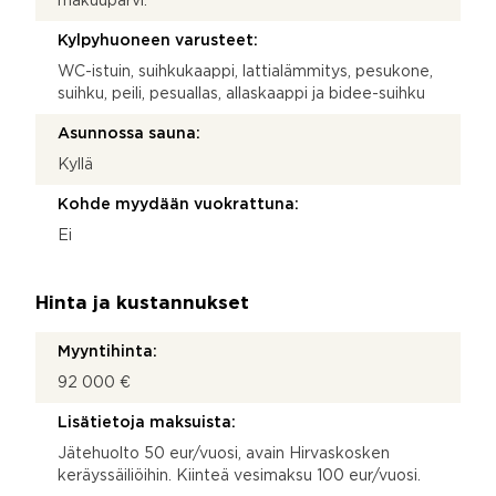
makuuparvi.
Kylpyhuoneen varusteet:
WC-istuin, suihkukaappi, lattialämmitys, pesukone,
suihku, peili, pesuallas, allaskaappi ja bidee-suihku
Asunnossa sauna:
Kyllä
Kohde myydään vuokrattuna:
Ei
Hinta ja kustannukset
Myyntihinta:
92 000 €
Lisätietoja maksuista:
Jätehuolto 50 eur/vuosi, avain Hirvaskosken
keräyssäiliöihin. Kiinteä vesimaksu 100 eur/vuosi.