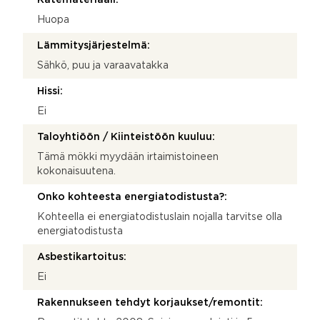
Huopa
Lämmitysjärjestelmä:
Sähkö, puu ja varaavatakka
Hissi:
Ei
Taloyhtiöön / Kiinteistöön kuuluu:
Tämä mökki myydään irtaimistoineen
kokonaisuutena.
Onko kohteesta energiatodistusta?:
Kohteella ei energiatodistuslain nojalla tarvitse olla
energiatodistusta
Asbestikartoitus:
Ei
Rakennukseen tehdyt korjaukset/remontit: