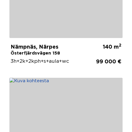
2
Nämpnäs, Närpes
140 m
Österfjärdsvägen 158
3h+2k+2kph+s+aula+wc
99 000 €