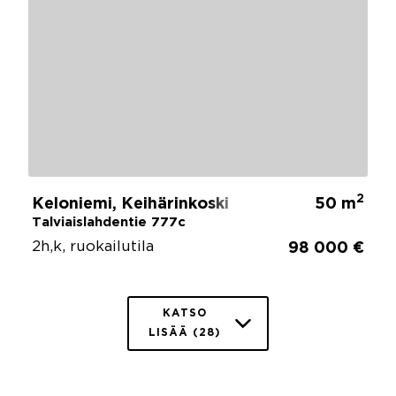
2
Keloniemi, Keihärinkoski
50 m
Talviaislahdentie 777c
2h,k, ruokailutila
98 000 €
KATSO
LISÄÄ (28)