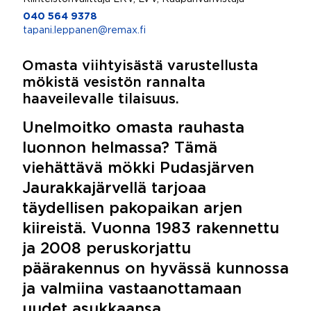
040 564 9378
tapani.leppanen@remax.fi
Omasta viihtyisästä varustellusta
mökistä vesistön rannalta
haaveilevalle tilaisuus.
Unelmoitko omasta rauhasta
luonnon helmassa? Tämä
viehättävä mökki Pudasjärven
Jaurakkajärvellä tarjoaa
täydellisen pakopaikan arjen
kiireistä. Vuonna 1983 rakennettu
ja 2008 peruskorjattu
päärakennus on hyvässä kunnossa
ja valmiina vastaanottamaan
uudet asukkaansa.