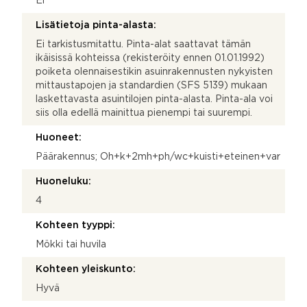
Ei
Lisätietoja pinta-alasta:
Ei tarkistusmitattu. Pinta-alat saattavat tämän
ikäisissä kohteissa (rekisteröity ennen 01.01.1992)
poiketa olennaisestikin asuinrakennusten nykyisten
mittaustapojen ja standardien (SFS 5139) mukaan
laskettavasta asuintilojen pinta-alasta. Pinta-ala voi
siis olla edellä mainittua pienempi tai suurempi.
Huoneet:
Päärakennus; Oh+k+2mh+ph/wc+kuisti+eteinen+var
Huoneluku:
4
Kohteen tyyppi:
Mökki tai huvila
Kohteen yleiskunto:
Hyvä