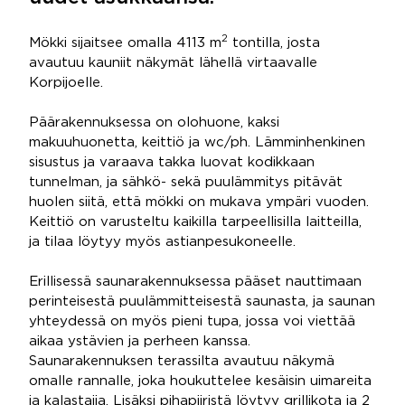
2
Mökki sijaitsee omalla 4113 m
tontilla, josta
avautuu kauniit näkymät lähellä virtaavalle
Korpijoelle.
Päärakennuksessa on olohuone, kaksi
makuuhuonetta, keittiö ja wc/ph. Lämminhenkinen
sisustus ja varaava takka luovat kodikkaan
tunnelman, ja sähkö- sekä puulämmitys pitävät
huolen siitä, että mökki on mukava ympäri vuoden.
Keittiö on varusteltu kaikilla tarpeellisilla laitteilla,
ja tilaa löytyy myös astianpesukoneelle.
Erillisessä saunarakennuksessa pääset nauttimaan
perinteisestä puulämmitteisestä saunasta, ja saunan
yhteydessä on myös pieni tupa, jossa voi viettää
aikaa ystävien ja perheen kanssa.
Saunarakennuksen terassilta avautuu näkymä
omalle rannalle, joka houkuttelee kesäisin uimareita
ja kalastajia. Lisäksi pihapiiristä löytyy grillikota ja 2