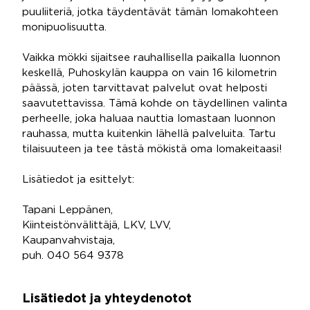
puuliiteriä, jotka täydentävät tämän lomakohteen
monipuolisuutta.
Vaikka mökki sijaitsee rauhallisella paikalla luonnon
keskellä, Puhoskylän kauppa on vain 16 kilometrin
päässä, joten tarvittavat palvelut ovat helposti
saavutettavissa. Tämä kohde on täydellinen valinta
perheelle, joka haluaa nauttia lomastaan luonnon
rauhassa, mutta kuitenkin lähellä palveluita. Tartu
tilaisuuteen ja tee tästä mökistä oma lomakeitaasi!
Lisätiedot ja esittelyt:
Tapani Leppänen,
Kiinteistönvälittäjä, LKV, LVV,
Kaupanvahvistaja,
puh. 040 564 9378
Lisätiedot ja yhteydenotot