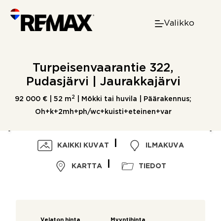
Skip
to
Valikko
content
Turpeisenvaarantie 322,
Pudasjärvi | Jaurakkajärvi
2
92 000 € |
52 m
| Mökki tai huvila | Päärakennus;
Oh+k+2mh+ph/wc+kuisti+eteinen+var
KAIKKI KUVAT
ILMAKUVA
KARTTA
TIEDOT
Velaton hinta
Myyntihinta