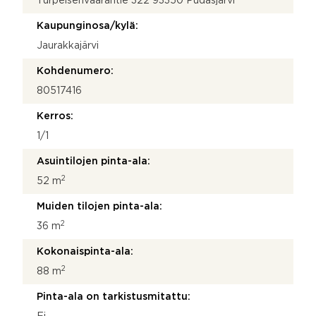
Turpeisenvaarantie 322 93350 Pudasjärvi
Kaupunginosa/kylä:
Jaurakkajärvi
Kohdenumero:
80517416
Kerros:
1/1
Asuintilojen pinta-ala:
2
52 m
Muiden tilojen pinta-ala:
2
36 m
Kokonaispinta-ala:
2
88 m
Pinta-ala on tarkistusmitattu: