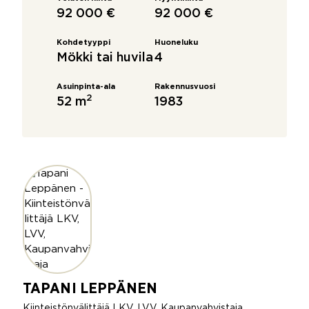
92 000 €
92 000 €
Kohdetyyppi
Huoneluku
Mökki tai huvila
4
Asuinpinta-ala
Rakennusvuosi
2
52 m
1983
TAPANI LEPPÄNEN
Kiinteistönvälittäjä LKV, LVV, Kaupanvahvistaja