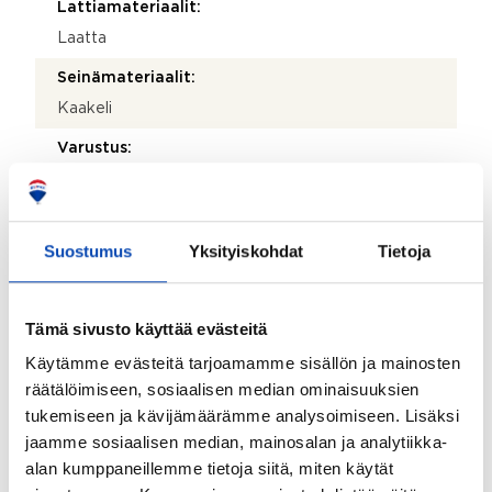
Lattiamateriaalit:
Laatta
Seinämateriaalit:
Kaakeli
Varustus:
WC-istuin, bidee-suihku, peili, pesuallas, allaskaappi,
pesukone ja suihkuvalmius (Vesiputket vedetty
valmiiksi)
Suostumus
Yksityiskohdat
Tietoja
Lattiamateriaalit:
Lauta
Tämä sivusto käyttää evästeitä
Seinämateriaalit:
Käytämme evästeitä tarjoamamme sisällön ja mainosten
Paneeli
räätälöimiseen, sosiaalisen median ominaisuuksien
Makuuhuoneen lisätiedot:
tukemiseen ja kävijämäärämme analysoimiseen. Lisäksi
Päärakennuksessa on kaksi makuuhuonetta. Aitassa
jaamme sosiaalisen median, mainosalan ja analytiikka-
on kaksi erillistä huonetta, joissa molemmissa kaksi
alan kumppaneillemme tietoja siitä, miten käytät
makuupaikkaa. Lisäksi saunarakennuksen tuvan