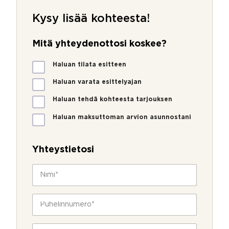
Kysy lisää kohteesta!
Mitä yhteydenottosi koskee?
M
Haluan tilata esitteen
i
t
Haluan varata esittelyajan
ä
Haluan tehdä kohteesta tarjouksen
y
h
Haluan maksuttoman arvion asunnostani
t
e
y
Yhteystietosi
d
e
N
n
i
o
m
t
i
P
t
*
u
o
h
s
e
S
i