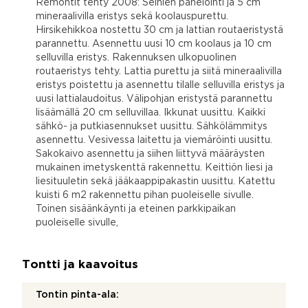
Remontit tehty 2008: Seinien panelointi ja 5 cm
mineraalivilla eristys sekä koolauspurettu.
Hirsikehikkoa nostettu 30 cm ja lattian routaeristystä
parannettu. Asennettu uusi 10 cm koolaus ja 10 cm
selluvilla eristys. Rakennuksen ulkopuolinen
routaeristys tehty. Lattia purettu ja siitä mineraalivilla
eristys poistettu ja asennettu tilalle selluvilla eristys ja
uusi lattialaudoitus. Välipohjan eristystä parannettu
lisäämällä 20 cm selluvillaa. Ikkunat uusittu. Kaikki
sähkö- ja putkiasennukset uusittu. Sähkölämmitys
asennettu. Vesivessa laitettu ja viemäröinti uusittu.
Sakokaivo asennettu ja siihen liittyvä määräysten
mukainen imetyskenttä rakennettu. Keittiön liesi ja
liesituuletin sekä jääkaappipakastin uusittu. Katettu
kuisti 6 m2 rakennettu pihan puoleiselle sivulle.
Toinen sisäänkäynti ja eteinen parkkipaikan
puoleiselle sivulle,
Tontti ja kaavoitus
Tontin pinta-ala: