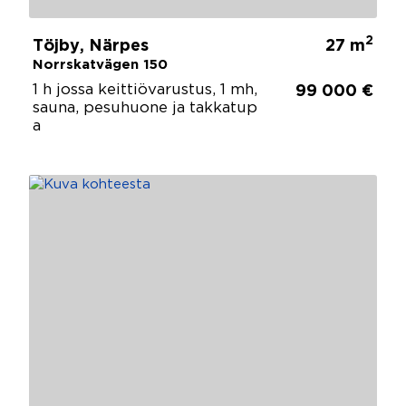
2
Töjby, Närpes
27 m
Norrskatvägen 150
1 h jossa keittiövarustus, 1 mh,
99 000 €
sauna, pesuhuone ja takkatup
a