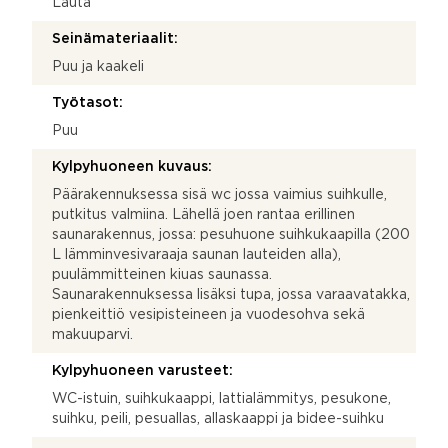
Lauta
Seinämateriaalit:
Puu ja kaakeli
Työtasot:
Puu
Kylpyhuoneen kuvaus:
Päärakennuksessa sisä wc jossa vaimius suihkulle,
putkitus valmiina. Lähellä joen rantaa erillinen
saunarakennus, jossa: pesuhuone suihkukaapilla (200
L lämminvesivaraaja saunan lauteiden alla),
puulämmitteinen kiuas saunassa.
Saunarakennuksessa lisäksi tupa, jossa varaavatakka,
pienkeittiö vesipisteineen ja vuodesohva sekä
makuuparvi.
Kylpyhuoneen varusteet:
WC-istuin, suihkukaappi, lattialämmitys, pesukone,
suihku, peili, pesuallas, allaskaappi ja bidee-suihku