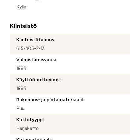
Kyllä
Kiinteistö
Kiinteistötunnus:
615-405-2-13
Valmistumisvuosi:
1983
Käyttöönottovuosi:
1983
Rakennus- ja pintamateriaalit:
Puu
Kattotyyppi:
Harjakatto
Katemateriaali: