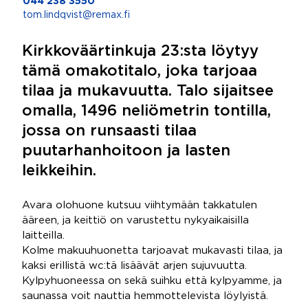
044 238 3550
tom.lindqvist@remax.fi
Kirkkoväärtinkuja 23:sta löytyy
tämä omakotitalo, joka tarjoaa
tilaa ja mukavuutta. Talo sijaitsee
omalla, 1496 neliömetrin tontilla,
jossa on runsaasti tilaa
puutarhanhoitoon ja lasten
leikkeihin.
Avara olohuone kutsuu viihtymään takkatulen
ääreen, ja keittiö on varustettu nykyaikaisilla
laitteilla.
Kolme makuuhuonetta tarjoavat mukavasti tilaa, ja
kaksi erillistä wc:tä lisäävät arjen sujuvuutta.
Kylpyhuoneessa on sekä suihku että kylpyamme, ja
saunassa voit nauttia hemmottelevista löylyistä.