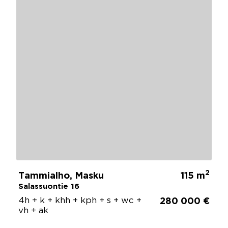
2
Tammialho, Masku
115 m
Salassuontie 16
4h + k + khh + kph + s + wc +
280 000 €
vh + ak