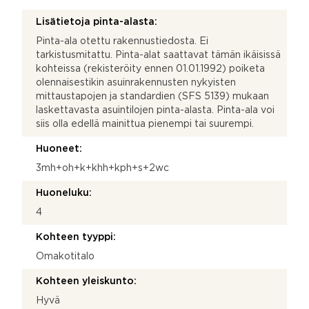
Lisätietoja pinta-alasta:
Pinta-ala otettu rakennustiedosta. Ei
tarkistusmitattu. Pinta-alat saattavat tämän ikäisissä
kohteissa (rekisteröity ennen 01.01.1992) poiketa
olennaisestikin asuinrakennusten nykyisten
mittaustapojen ja standardien (SFS 5139) mukaan
laskettavasta asuintilojen pinta-alasta. Pinta-ala voi
siis olla edellä mainittua pienempi tai suurempi.
Huoneet:
3mh+oh+k+khh+kph+s+2wc
Huoneluku:
4
Kohteen tyyppi:
Omakotitalo
Kohteen yleiskunto:
Hyvä