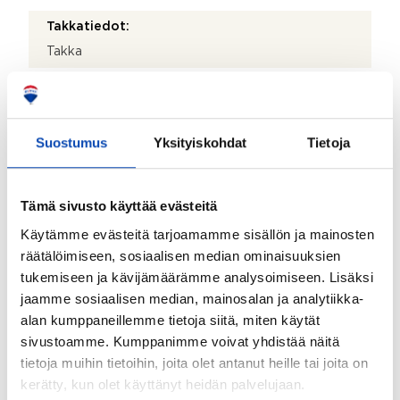
Takkatiedot:
Takka
Kohteen säilytystilat:
Kaapistot, ullakko, kellari ja vaatehuone
Suostumus
Yksityiskohdat
Tietoja
Kohteessa on satelliittiantenni:
Ei
Taloyhtiössä on antenni:
Tämä sivusto käyttää evästeitä
Ei
Käytämme evästeitä tarjoamamme sisällön ja mainosten
räätälöimiseen, sosiaalisen median ominaisuuksien
Kohteen yleiskunto:
tukemiseen ja kävijämäärämme analysoimiseen. Lisäksi
Hyvä
jaamme sosiaalisen median, mainosalan ja analytiikka-
alan kumppaneillemme tietoja siitä, miten käytät
Kiinteistö
sivustoamme. Kumppanimme voivat yhdistää näitä
tietoja muihin tietoihin, joita olet antanut heille tai joita on
Kiinteistötunnus:
kerätty, kun olet käyttänyt heidän palvelujaan.
680-1-142-1