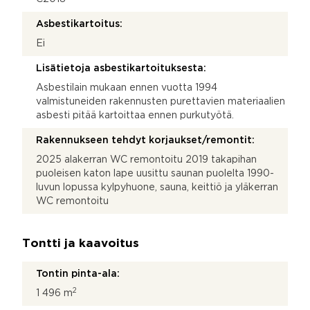
Asbestikartoitus:
Ei
Lisätietoja asbestikartoituksesta:
Asbestilain mukaan ennen vuotta 1994
valmistuneiden rakennusten purettavien materiaalien
asbesti pitää kartoittaa ennen purkutyötä.
Rakennukseen tehdyt korjaukset/remontit:
2025 alakerran WC remontoitu 2019 takapihan
puoleisen katon lape uusittu saunan puolelta 1990-
luvun lopussa kylpyhuone, sauna, keittiö ja yläkerran
WC remontoitu
Tontti ja kaavoitus
Tontin pinta-ala:
2
1 496 m