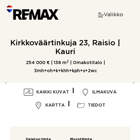
Skip
to
Valikko
content
Kirkkoväärtinkuja 23, Raisio |
Kauri
2
254 000 € |
138 m
| Omakotitalo |
3mh+oh+k+khh+kph+s+2wc
KAIKKI KUVAT
ILMAKUVA
KARTTA
TIEDOT
Velaton hinta
Myyntihinta