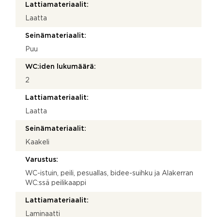
Lattiamateriaalit:
Laatta
Seinämateriaalit:
Puu
WC:iden lukumäärä:
2
Lattiamateriaalit:
Laatta
Seinämateriaalit:
Kaakeli
Varustus:
WC-istuin, peili, pesuallas, bidee-suihku ja Alakerran
WC:ssä peilikaappi
Lattiamateriaalit:
Laminaatti