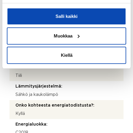
Valmistumisvuosi:
Salli kaikki
1959
Rakennus- ja pintamateriaalit:
Muokkaa
Puu ja tiili
Kattotyyppi:
Kiellä
Harjakatto
Katemateriaali:
Tiili
Lämmitysjärjestelmä:
Sähkö ja kaukolämpö
Onko kohteesta energiatodistusta?:
Kyllä
Energialuokka:
C2018