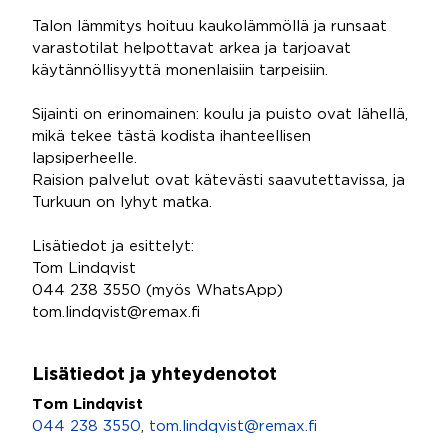
Talon lämmitys hoituu kaukolämmöllä ja runsaat
varastotilat helpottavat arkea ja tarjoavat
käytännöllisyyttä monenlaisiin tarpeisiin.
Sijainti on erinomainen: koulu ja puisto ovat lähellä,
mikä tekee tästä kodista ihanteellisen
lapsiperheelle.
Raision palvelut ovat kätevästi saavutettavissa, ja
Turkuun on lyhyt matka.
Lisätiedot ja esittelyt:
Tom Lindqvist
044 238 3550 (myös WhatsApp)
tom.lindqvist@remax.fi
Lisätiedot ja yhteydenotot
Tom Lindqvist
044 238 3550
,
tom.lindqvist@remax.fi