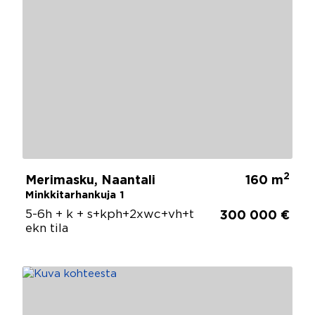
2
Merimasku, Naantali
160 m
Minkkitarhankuja 1
5-6h + k + s+kph+2xwc+vh+t
300 000 €
ekn tila