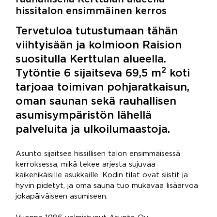
hissitalon ensimmäinen kerros
Tervetuloa tutustumaan tähän
viihtyisään ja kolmioon Raision
suositulla Kerttulan alueella.
2
Tytöntie 6 sijaitseva 69,5 m
koti
tarjoaa toimivan pohjaratkaisun,
oman saunan sekä rauhallisen
asumisympäristön lähellä
palveluita ja ulkoilumaastoja.
Asunto sijaitsee hissillisen talon ensimmäisessä
kerroksessa, mikä tekee arjesta sujuvaa
kaikenikäisille asukkaille. Kodin tilat ovat siistit ja
hyvin pidetyt, ja oma sauna tuo mukavaa lisäarvoa
jokapäiväiseen asumiseen.