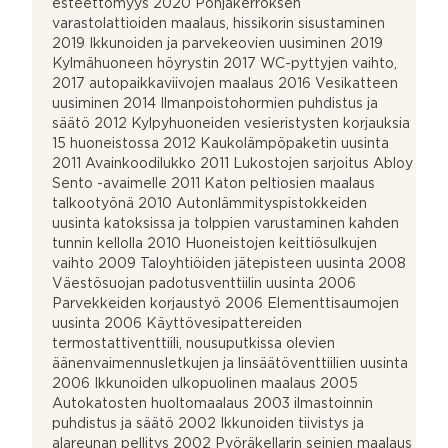
esteettömyys 2020 Pohjakerroksen
varastolattioiden maalaus, hissikorin sisustaminen
2019 Ikkunoiden ja parvekeovien uusiminen 2019
Kylmähuoneen höyrystin 2017 WC-pyttyjen vaihto,
2017 autopaikkaviivojen maalaus 2016 Vesikatteen
uusiminen 2014 Ilmanpoistohormien puhdistus ja
säätö 2012 Kylpyhuoneiden vesieristysten korjauksia
15 huoneistossa 2012 Kaukolämpöpaketin uusinta
2011 Avainkoodilukko 2011 Lukostojen sarjoitus Abloy
Sento -avaimelle 2011 Katon peltiosien maalaus
talkootyönä 2010 Autonlämmityspistokkeiden
uusinta katoksissa ja tolppien varustaminen kahden
tunnin kellolla 2010 Huoneistojen keittiösulkujen
vaihto 2009 Taloyhtiöiden jätepisteen uusinta 2008
Väestösuojan padotusventtiilin uusinta 2006
Parvekkeiden korjaustyö 2006 Elementtisaumojen
uusinta 2006 Käyttövesipattereiden
termostattiventtiili, nousuputkissa olevien
äänenvaimennusletkujen ja linsäätöventtiilien uusinta
2006 Ikkunoiden ulkopuolinen maalaus 2005
Autokatosten huoltomaalaus 2003 ilmastoinnin
puhdistus ja säätö 2002 Ikkunoiden tiivistys ja
alareunan pellitys 2002 Pyöräkellarin seinien maalaus