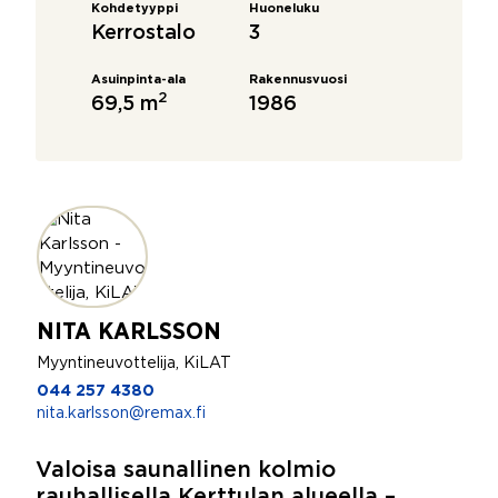
Kohdetyyppi
Huoneluku
Kerrostalo
3
Asuinpinta-ala
Rakennusvuosi
2
69,5 m
1986
NITA KARLSSON
Myyntineuvottelija, KiLAT
044 257 4380
nita.karlsson@remax.fi
Valoisa saunallinen kolmio
rauhallisella Kerttulan alueella –