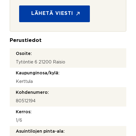
t
N
o
i
s
LÄHETÄ VIESTI
m
u
i
o
M
j
i
a
t
Perustiedot
*
ä
Osoite:
Tytöntie 6 21200 Raisio
Kaupunginosa/kylä:
Kerttula
Kohdenumero:
80512194
Kerros:
1/6
Asuintilojen pinta-ala: