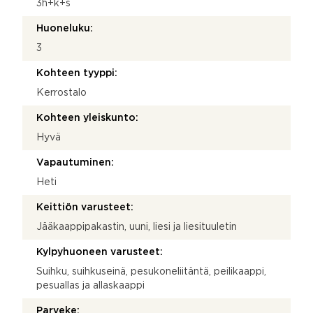
3h+k+s
Huoneluku:
3
Kohteen tyyppi:
Kerrostalo
Kohteen yleiskunto:
Hyvä
Vapautuminen:
Heti
Keittiön varusteet:
Jääkaappipakastin, uuni, liesi ja liesituuletin
Kylpyhuoneen varusteet:
Suihku, suihkuseinä, pesukoneliitäntä, peilikaappi,
pesuallas ja allaskaappi
Parveke: