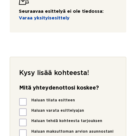
Seuraavaa esittelyä ei ole tiedossa:
Varaa yksityisesittely
Kysy lisää kohteesta!
Mitä yhteydenottosi koskee?
M
Haluan tilata esitteen
i
t
Haluan varata esittelyajan
ä
Haluan tehdä kohteesta tarjouksen
y
h
Haluan maksuttoman arvion asunnostani
t