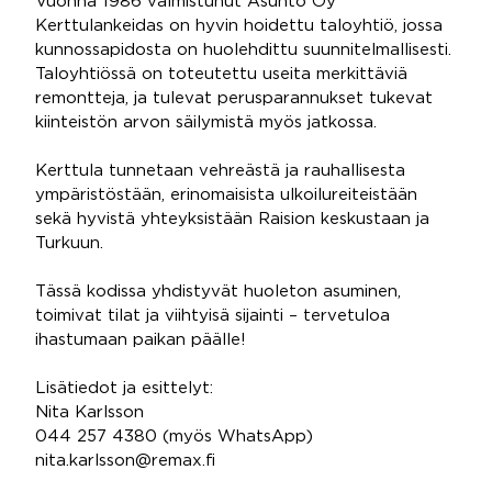
Vuonna 1986 valmistunut Asunto Oy
Kerttulankeidas on hyvin hoidettu taloyhtiö, jossa
kunnossapidosta on huolehdittu suunnitelmallisesti.
Taloyhtiössä on toteutettu useita merkittäviä
remontteja, ja tulevat perusparannukset tukevat
kiinteistön arvon säilymistä myös jatkossa.
Kerttula tunnetaan vehreästä ja rauhallisesta
ympäristöstään, erinomaisista ulkoilureiteistään
sekä hyvistä yhteyksistään Raision keskustaan ja
Turkuun.
Tässä kodissa yhdistyvät huoleton asuminen,
toimivat tilat ja viihtyisä sijainti – tervetuloa
ihastumaan paikan päälle!
Lisätiedot ja esittelyt:
Nita Karlsson
044 257 4380 (myös WhatsApp)
nita.karlsson@remax.fi