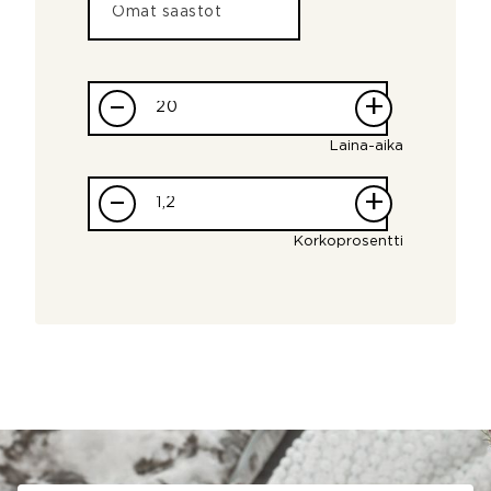
–
+
Laina-aika
–
+
Korkoprosentti