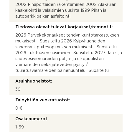
2002 Pihaportaiden rakentaminen 2002 Ala-aulan
kaakelointi ja valaisimien uusinta 1999 Pihan ja
autoparkkipaikan asfaltointi
Tiedossa olevat tulevat korjaukset/remontit:
2026 Parvekekorjaukset tehdyn kuntotarkastuksen
mukaisesti : Suositeltu 2026 Kylpyhuoneiden
saneeraus puitesopimuksen mukaisesti : Suositeltu
2026 Lukituksen uusiminen : Suositeltu 2027 Jäte- ja
sadevesiviemäreiden pohja- ja ulkopuolisten
viemäreiden sekä jäteveden pysty /
tuuletusviemäreiden painehuuhtelu : Suositeltu
Asuinhuoneistot:
30
Taloyhtiön vuokratuotot:
0 €
Osakenumerot:
1-69