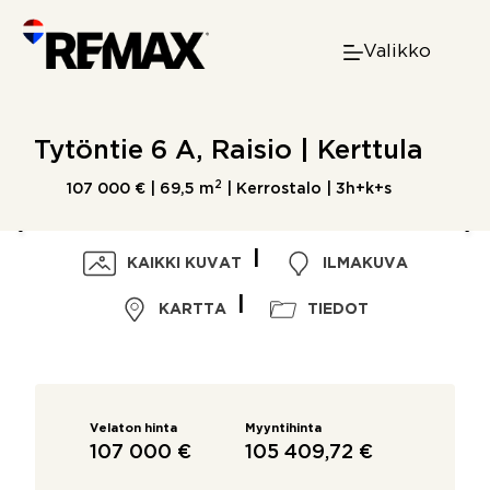
Skip
to
Valikko
content
Tytöntie 6 A, Raisio | Kerttula
2
107 000 € |
69,5 m
| Kerrostalo | 3h+k+s
KAIKKI KUVAT
ILMAKUVA
KARTTA
TIEDOT
Velaton hinta
Myyntihinta
107 000 €
105 409,72 €