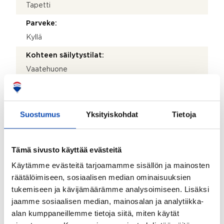
Tapetti
Parveke:
Kyllä
Kohteen säilytystilat:
Vaatehuone
Myyjän aikana huoneistoon tehdyt toimenpiteet:
Tehty seinän muutos työ mh / mh
Suostumus
Yksityiskohdat
Tietoja
Kohteen yleiskunto:
Hyvä
Tämä sivusto käyttää evästeitä
Taloyhtiö
Käytämme evästeitä tarjoamamme sisällön ja mainosten
räätälöimiseen, sosiaalisen median ominaisuuksien
Taloyhtiön nimi:
tukemiseen ja kävijämäärämme analysoimiseen. Lisäksi
Asunto Oy Kerttulankeidas
jaamme sosiaalisen median, mainosalan ja analytiikka-
alan kumppaneillemme tietoja siitä, miten käytät
Taloyhtiön Y-tunnus: