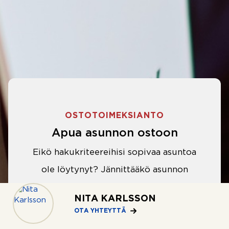
OSTOTOIMEKSIANTO
Apua asunnon ostoon
Eikö hakukriteereihisi sopivaa asuntoa
ole löytynyt? Jännittääkö asunnon
ostotarjouksen tekeminen?
NITA KARLSSON
Välittäjämme auttavat sinua kaikissa
OTA YHTEYTTÄ
asunnon ostoon liittyvissä asioissa.