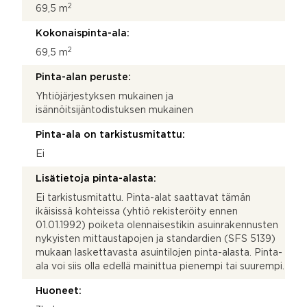
2
69,5 m
Kokonaispinta-ala:
2
69,5 m
Pinta-alan peruste:
Yhtiöjärjestyksen mukainen ja
isännöitsijäntodistuksen mukainen
Pinta-ala on tarkistusmitattu:
Ei
Lisätietoja pinta-alasta:
Ei tarkistusmitattu. Pinta-alat saattavat tämän
ikäisissä kohteissa (yhtiö rekisteröity ennen
01.01.1992) poiketa olennaisestikin asuinrakennusten
nykyisten mittaustapojen ja standardien (SFS 5139)
mukaan laskettavasta asuintilojen pinta-alasta. Pinta-
ala voi siis olla edellä mainittua pienempi tai suurempi.
Huoneet: