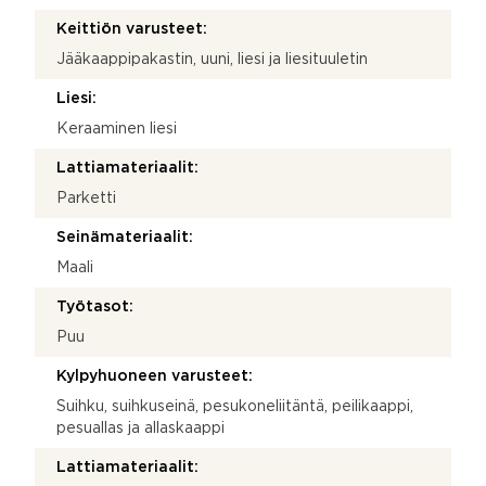
Keittiön varusteet:
Jääkaappipakastin, uuni, liesi ja liesituuletin
Liesi:
Keraaminen liesi
Lattiamateriaalit:
Parketti
Seinämateriaalit:
Maali
Työtasot:
Puu
Kylpyhuoneen varusteet:
Suihku, suihkuseinä, pesukoneliitäntä, peilikaappi,
pesuallas ja allaskaappi
Lattiamateriaalit: