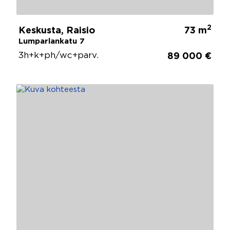
2
Keskusta, Raisio
73 m
Lumparlankatu 7
3h+k+ph/wc+parv.
89 000 €