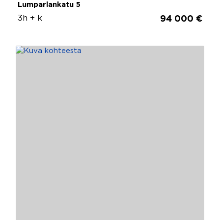
Lumparlankatu 5
3h + k
94 000 €