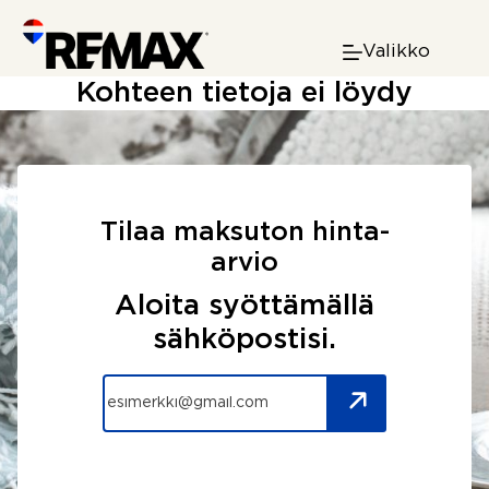
Skip
to
Valikko
content
Kohteen tietoja ei löydy
Tilaa maksuton hinta-
arvio
Aloita syöttämällä
sähköpostisi.