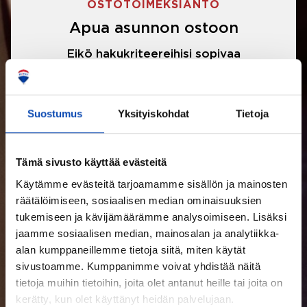
OSTOTOIMEKSIANTO
Apua asunnon ostoon
Eikö hakukriteereihisi sopivaa
asuntoa ole löytynyt? Jännittääkö
asunnon ostotarjouksen tekeminen?
Suostumus
Yksityiskohdat
Tietoja
Välittäjämme auttavat sinua kaikissa
asunnon ostoon liittyvissä asioissa.
Tämä sivusto käyttää evästeitä
Käytämme evästeitä tarjoamamme sisällön ja mainosten
LUE LISÄÄ
räätälöimiseen, sosiaalisen median ominaisuuksien
tukemiseen ja kävijämäärämme analysoimiseen. Lisäksi
jaamme sosiaalisen median, mainosalan ja analytiikka-
alan kumppaneillemme tietoja siitä, miten käytät
sivustoamme. Kumppanimme voivat yhdistää näitä
tietoja muihin tietoihin, joita olet antanut heille tai joita on
kerätty, kun olet käyttänyt heidän palvelujaan.