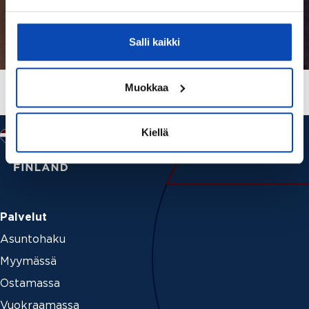
Salli kaikki
Muokkaa
Kiellä
Palvelut
Asuntohaku
Myymässä
Ostamassa
Vuokraamassa