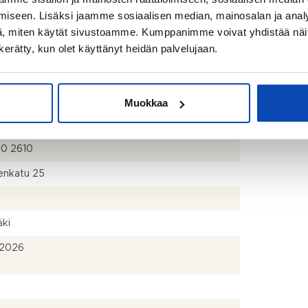
 Oy Riihimäen Ahjolankatu 20
iseen. Lisäksi jaamme sosiaalisen median, mainosalan ja analy
55-9
, miten käytät sivustoamme. Kumppanimme voivat yhdistää näitä t
n kerätty, kun olet käyttänyt heidän palvelujaan.
aat
nti Isotalo
hti
Muokkaa
o@isannointiisotalo.fi
70 2610
nkatu 25
äki
.2026