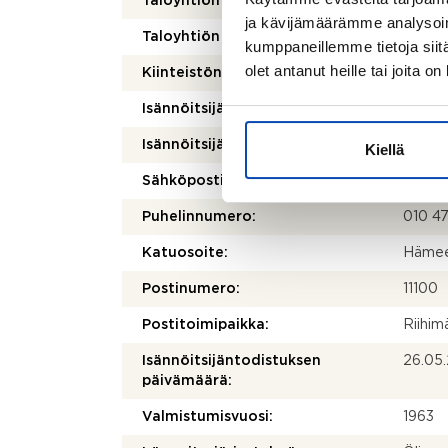
Taloyhtiön nimi:
Asunto
ja kävijämäärämme analysoim
Taloyhtiön Y-tunnus:
08565
kumppaneillemme tietoja siitä
olet antanut heille tai joita o
Kiinteistönhoidosta vastaa:
Asukk
Isännöitsijätoimisto:
Isännöi
Isännöitsijän nimi:
Pia La
Kiellä
Sähköposti:
isotal
Puhelinnumero:
010 4
Katuosoite:
Hämee
Postinumero:
11100
Postitoimipaikka:
Riihim
Isännöitsijäntodistuksen
26.05
päivämäärä:
Valmistumisvuosi:
1963