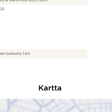
tely ja suunnittelu 2025-2027
100
äen keskusta 1 km.
Kartta