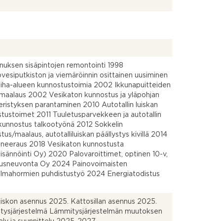
uksen sisäpintojen remontointi 1998
vesiputkiston ja viemäröinnin osittainen uusiminen
iha-alueen kunnostustoimia 2002 Ikkunapuitteiden
maalaus 2002 Vesikaton kunnostus ja yläpohjan
ristyksen parantaminen 2010 Autotallin luiskan
tustoimet 2011 Tuuletusparvekkeen ja autotallin
kunnostus talkootyönä 2012 Sokkelin
tus/maalaus, autotalliluiskan päällystys kivillä 2014
aneeraus 2018 Vesikaton kunnostusta
isännöinti Oy) 2020 Palovaroittimet, optinen 10-v,
tusneuvonta Oy 2024 Painovoimaisten
ilmahormien puhdistustyö 2024 Energiatodistus
iskon asennus 2025. Kattosillan asennus 2025.
tysjärjestelmä Lämmitysjärjestelmän muutoksen