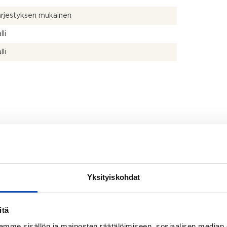
ärjestyksen mukainen
li
li
Yksityiskohdat
itä
mme sisällön ja mainosten räätälöimiseen, sosiaalisen median