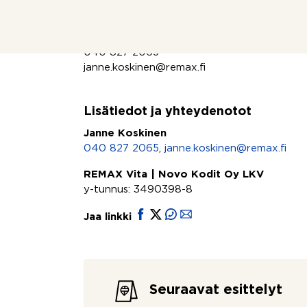
- Vakuus 1kk
Janne Koskinen
040 827 2065
janne.koskinen@remax.fi
Lisätiedot ja yhteydenotot
Janne Koskinen
040 827 2065
,
janne.koskinen@remax.fi
REMAX Vita | Novo Kodit Oy LKV
y-tunnus: 3490398-8
Jaa linkki
Seuraavat esittelyt