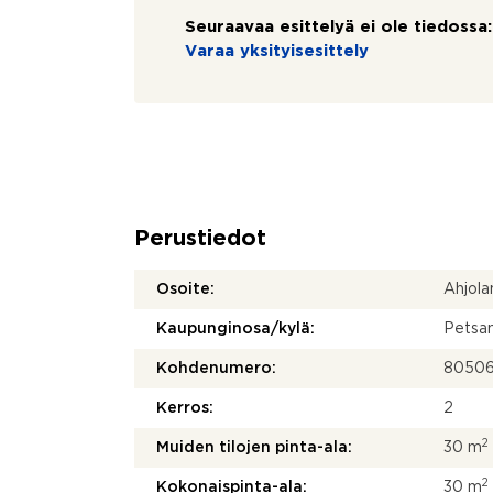
Seuraavaa esittelyä ei ole tiedossa:
Varaa yksityisesittely
Perustiedot
Osoite:
Ahjola
Kaupunginosa/kylä:
Petsa
Kohdenumero:
8050
Kerros:
2
2
Muiden tilojen pinta-ala:
30 m
2
Kokonaispinta-ala:
30 m