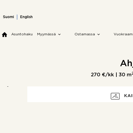
Skip
to
content
Suomi
English
Asuntohaku
Myymässä
Ostamassa
Vuokraam
Ah
270 €/kk |
30 m
KAI
Vuokra
Vakuus