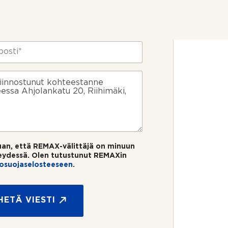
uan, että REMAX-välittäjä on minuun
eydessä. Olen tutustunut REMAXin
tosuojaselosteeseen
.
HETÄ VIESTI