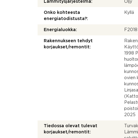
Lämmitysjärjestelmä:
Öljy
Onko kohteesta
Kyllä
energiatodistusta?:
Energialuokka:
F2018
Rakennukseen tehdyt
Rakenn
korjaukset/remontit:
Käyttö
1998 P
huolto
lämpöe
kunnos
ovien 
kunnos
Linjas
(Katto
Pelas
poisto
2025
Tiedossa olevat tulevat
Turvak
korjaukset/remontit:
Lämmi