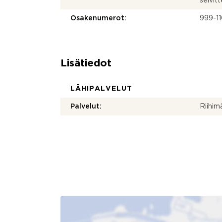
selvit
Osakenumerot:
999-1
Lisätiedot
LÄHIPALVELUT
Palvelut:
Riihim