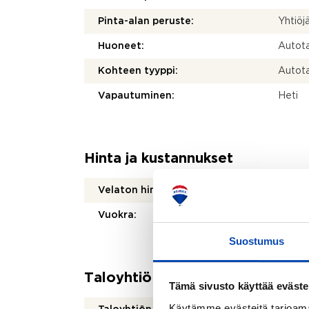
Pinta-alan peruste:
Yhtiöj
Huoneet:
Autotal
Kohteen tyyppi:
Autotal
Vapautuminen:
Heti
Hinta ja kustannukset
Velaton hinta:
0 €
Vuokra:
270 €
Suostumus
Taloyhtiö
Tämä sivusto käyttää eväste
Käytämme evästeitä tarjoama