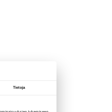
Tietoja
 ominaisuuksien tukemiseen