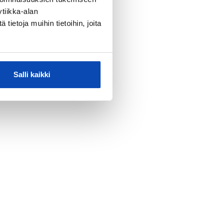
tiikka-alan
ietoja muihin tietoihin, joita
Salli kaikki