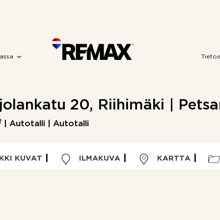
assa
Tieto
jolankatu 20, Riihimäki | Pets
2
| Autotalli | Autotalli
KKI KUVAT
ILMAKUVA
KARTTA
Kohdetyyppi