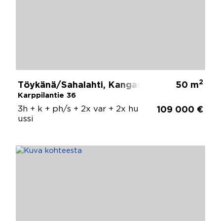
2
Töykänä/Sahalahti, Kangasala
50 m
Karppilantie 36
3h + k + ph/s + 2x var + 2x hu
109 000 €
ussi