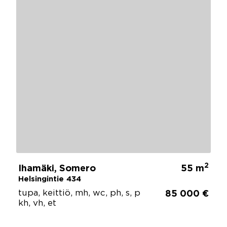
2
Ihamäki, Somero
55 m
Helsingintie 434
tupa, keittiö, mh, wc, ph, s, p
85 000 €
kh, vh, et