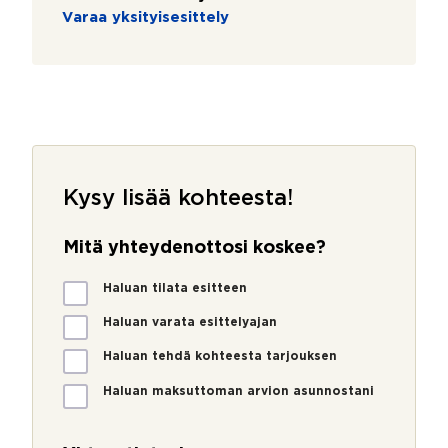
Varaa yksityisesittely
Kysy lisää kohteesta!
Mitä yhteydenottosi koskee?
M
Haluan tilata esitteen
i
t
Haluan varata esittelyajan
ä
Haluan tehdä kohteesta tarjouksen
y
h
Haluan maksuttoman arvion asunnostani
t
e
y