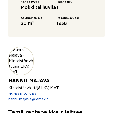
Kohdetyyppi
Huoneluku
Mökki tai huvila
1
Asuinpinta-ala
Rakennusvuosi
2
20 m
1938
HANNU MAJAVA
Kiinteistönvälittäjä LKV, KiAT
0500 685 630
hannu.majava@remax.fi
Tämä rantapaikka sijaitsee