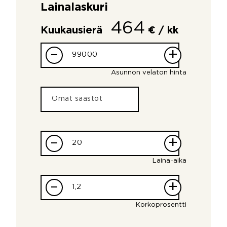
Lainalaskuri
464
Kuukausierä
€ / kk
–
+
Asunnon velaton hinta
–
+
Laina-aika
–
+
Korkoprosentti