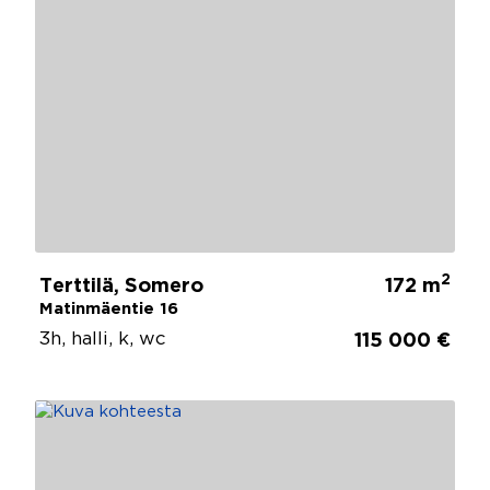
2
Terttilä, Somero
172 m
Matinmäentie 16
3h, halli, k, wc
115 000 €