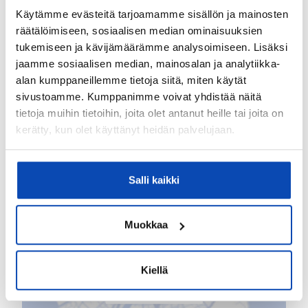
Ranta-asemakaava
Käytämme evästeitä tarjoamamme sisällön ja mainosten
räätälöimiseen, sosiaalisen median ominaisuuksien
Lisätiedot
tukemiseen ja kävijämäärämme analysoimiseen. Lisäksi
jaamme sosiaalisen median, mainosalan ja analytiikka-
LÄHIPALVELUT
alan kumppaneillemme tietoja siitä, miten käytät
sivustoamme. Kumppanimme voivat yhdistää näitä
Ranta:
tietoja muihin tietoihin, joita olet antanut heille tai joita on
Omaa rantaviivaa
kerätty, kun olet käyttänyt heidän palvelujaan.
Salli kaikki
Kartta
Muokkaa
Kiellä