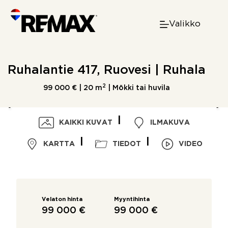
Skip
to
Valikko
content
Ruhalantie 417, Ruovesi | Ruhala
2
99 000 € |
20 m
| Mökki tai huvila
KAIKKI KUVAT
ILMAKUVA
KARTTA
TIEDOT
VIDEO
Velaton hinta
Myyntihinta
99 000 €
99 000 €