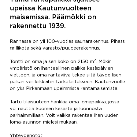
upeissa Kautunvuolteen
maisemissa. Päämökki on
rakennettu 1939.
Rannassa on yli 100-vuotias saunarakennus. Pihass
grillikota sekä varasto/puuceerakennus.
2
Tontti on oma ja sen koko on 2150 m
. Mökin
ympäristö on ihanteellinen paikka kesäpäivien
viettoon, ja oma rantaviiva tekee siitä täydellisen
paikan vesileikkeihin tai kalastukseen. Kautunvuolle
on yks Pirkanmaan upeimmista rantamaisemista.
Tartu tilaisuuteen hankkia oma lomapaikka, jossa
voi nauttia Suomen kesästä ja luonnosta
parhaimmillaan. Voit vaikka rakentaa ihan uuden
loma-asunnon mielesi mukaan.
Yhteydenotot: