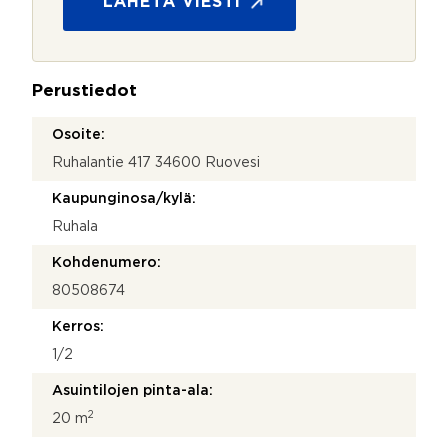
LÄHETÄ VIESTI
e
u
y
o
d
j
e
a
n
Perustiedot
*
o
t
Osoite:
t
Ruhalantie 417 34600 Ruovesi
o
s
Kaupunginosa/kylä:
i
N
Ruhala
i
m
Kohdenumero:
i
80508674
Kerros:
1/2
Asuintilojen pinta-ala:
2
20 m