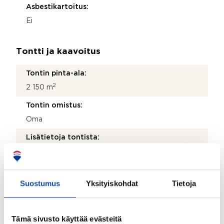
Asbestikartoitus:
Ei
Tontti ja kaavoitus
Tontin pinta-ala:
2
2 150 m
Tontin omistus:
Oma
Lisätietoja tontista:
Tontti rajoittuu Kautunvuolteen rantavesiin. Ranta
hiekkapohjainen.
2
Rakennusoikeus kerros-m
:
Suostumus
Yksityiskohdat
Tietoja
100
Kaavoitus:
Tämä sivusto käyttää evästeitä