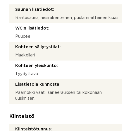
Saunan lisätiedot:
Rantasauna, hirsirakenteinen, puulämmitteinen kiuas
WC:n lisätiedot:
Puucee
Kohteen säilytystilat:
Maakellari
Kohteen yleiskunto:
Tyydyttävä
Lisätietoja kunnosta:
Päämökki vaatii saneerauksen tai kokonaan
uusimisen.
Kiinteistö
Kiinteistötunnus: