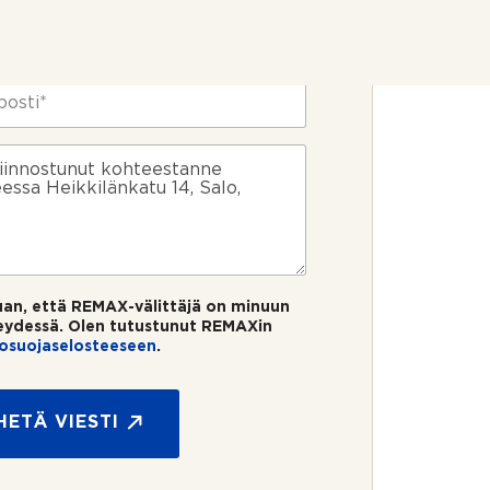
uan, että REMAX-välittäjä on minuun
eydessä. Olen tutustunut REMAXin
tosuojaselosteeseen
.
HETÄ VIESTI