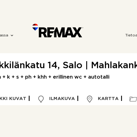
assa
Tieto
kkilänkatu 14, Salo | Mahlakan
+ k + s + ph + khh + erillinen wc + autotalli
KKI KUVAT
ILMAKUVA
KARTTA
Kohdetyyppi