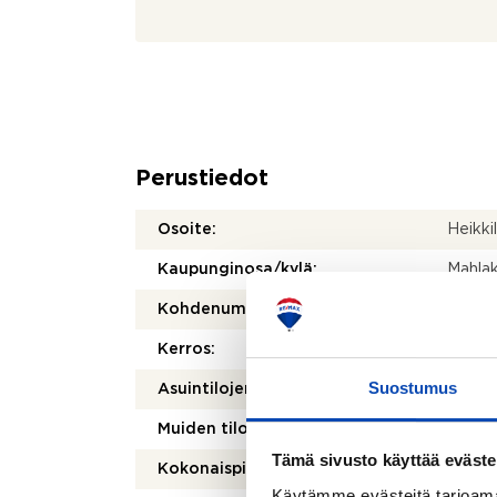
Perustiedot
Osoite:
Heikki
Kaupunginosa/kylä:
Mahla
Kohdenumero:
80515
Kerros:
1/1
Suostumus
2
Asuintilojen pinta-ala:
115 m
2
Muiden tilojen pinta-ala:
14 m
Tämä sivusto käyttää eväste
Kokonaispinta-ala:
129 m
Käytämme evästeitä tarjoama