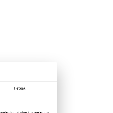
Tietoja
 ominaisuuksien tukemiseen