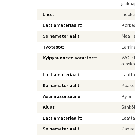
jääkaap
Liesi:
Indukti
Lattiamateriaalit:
Korkea
Seinämateriaalit:
Maali j
Työtasot:
Lamina
Kylpyhuoneen varusteet:
WC-istu
allask
Lattiamateriaalit:
Laatt
Seinämateriaalit:
Kaakel
Asunnossa sauna:
Kyllä
Kiuas:
Sähkö
Lattiamateriaalit:
Laatt
Seinämateriaalit:
Paneel