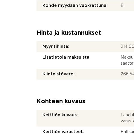
Kohde myydään vuokrattuna:
Ei
Hinta ja kustannukset
Myyntihinta:
214 0
Lisätietoja maksuista:
Maksut
saatta
Kiinteistövero:
266,54
Kohteen kuvaus
Keittiön kuvaus:
Laaduk
varust
Keittiön varusteet:
Erillis