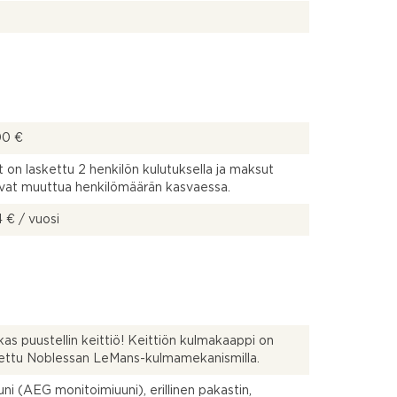
00 €
 on laskettu 2 henkilön kulutuksella ja maksut
vat muuttua henkilömäärän kasvaessa.
 € / vuosi
as puustellin keittiö! Keittiön kulmakaappi on
ettu Noblessan LeMans-kulmamekanismilla.
uuni (AEG monitoimiuuni), erillinen pakastin,