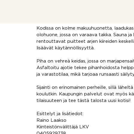
Talon olohuone on toisessa tasossa ja talon 
ikkunoiden ansiosta.
Kodissa on kolme makuuhuonetta, laadukas Pu
olohuone, jossa on varaava takka. Sauna ja
rentouttavat puitteet arjen kiireiden keskell
lisäävät käytännöllisyyttä.
Piha on vehreä keidas, jossa on marjapensai
Asfaltoitu ajotie tekee pihanhoidosta helpp
ja varastotilaa, mikä tarjoaa runsaasti säilyt
Sijainti on erinomainen perheille, sillä lähelt
koulutkin. Kaupungin palvelut ovat myös kä
tilaisuuteen ja tee tästä talosta uusi kotisi!
Esittelyt ja lisätiedot:
Raino Laakso
Kiinteistönvälittäjä LKV
0405929738