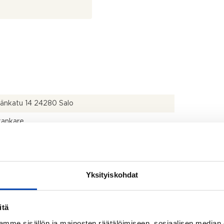
länkatu 14 24280 Salo
kankare
571
Yksityiskohdat
itä
2
mme sisällön ja mainosten räätälöimiseen, sosiaalisen median