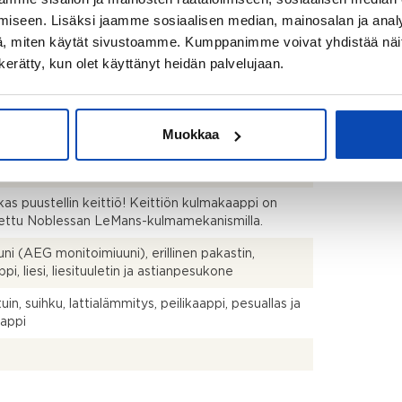
iseen. Lisäksi jaamme sosiaalisen median, mainosalan ja analy
, miten käytät sivustoamme. Kumppanimme voivat yhdistää näitä t
 + s + ph + khh + erillinen wc + autotalli
n kerätty, kun olet käyttänyt heidän palvelujaan.
titalo
Muokkaa
mainen
uksen mukaan
as puustellin keittiö! Keittiön kulmakaappi on
ettu Noblessan LeMans-kulmamekanismilla.
uuni (AEG monitoimiuuni), erillinen pakastin,
pi, liesi, liesituuletin ja astianpesukone
in, suihku, lattialämmitys, peilikaappi, pesuallas ja
aappi