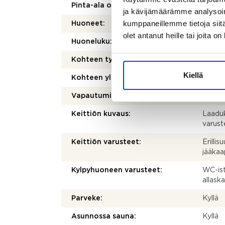
Pinta-ala on tarkistusmitattu:
Ei
ja kävijämäärämme analysoim
kumppaneillemme tietoja siitä
Huoneet:
4 h + k
olet antanut heille tai joita o
Huoneluku:
4
Kohteen tyyppi:
Omako
Kiellä
Kohteen yleiskunto:
Erino
Vapautuminen:
Sopim
Keittiön kuvaus:
Laaduk
varust
Keittiön varusteet:
Erillis
jääkaap
Kylpyhuoneen varusteet:
WC-istu
allask
Parveke:
Kyllä
Asunnossa sauna:
Kyllä