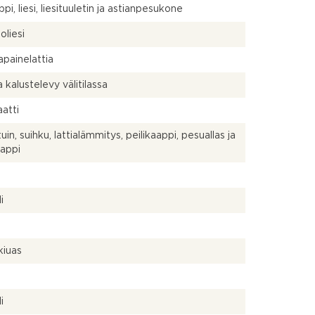
pi, liesi, liesituuletin ja astianpesukone
oliesi
painelattia
a kalustelevy välitilassa
atti
in, suihku, lattialämmitys, peilikaappi, pesuallas ja
aappi
a
i
kiuas
a
i