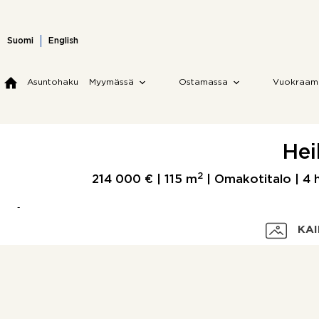
Skip
to
content
Suomi
English
Asuntohaku
Myymässä
Ostamassa
Vuokraam
Hei
2
214 000 € |
115 m
| Omakotitalo | 4 h 
KAI
Velaton hinta
Myyntihinta