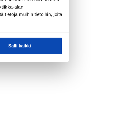
tiikka-alan
ietoja muihin tietoihin, joita
Salli kaikki