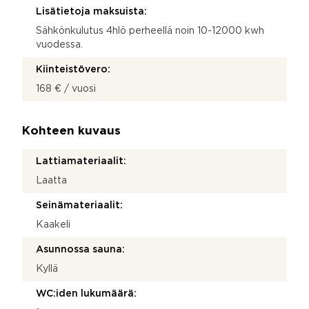
Lisätietoja maksuista:
Sähkönkulutus 4hlö perheellä noin 10-12000 kwh
vuodessa.
Kiinteistövero:
168 € / vuosi
Kohteen kuvaus
Lattiamateriaalit:
Laatta
Seinämateriaalit:
Kaakeli
Asunnossa sauna:
Kyllä
WC:iden lukumäärä: