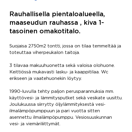
Rauhallisella pientaloalueella,
maaseudun rauhassa , kiva 1-
tasoinen omakotitalo.
Suojaisa 2750m2 tontti, jossa on tilaa temmeltää ja
toteuttaa viherpeukalon taitoja.
3 tilavaa makuuhuonetta sekä valoisa olohuone.
Keittiössä mukavasti lasku- ja kaappitilaa. Wc
erikseen ja vaatehuonekin löytyy.
1990-luvulla tehty paljon perusparannuksia mm.
käyttövesi- ja lämmitysputket sekä vesikate uusittu.
Joulukuussa siirrytty öljylämmityksestä vesi-
ilmalämpöpumppuun ja pari vuotta sitten
asennettu ilmalämpöpumppu. Vesiosuuskunnan
vesi- ja viemäriliittymät.