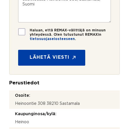
u
p
e
e
m
o
e
s
e
s
?
t
r
t
i
o
i
y
*
*
T
h
Haluan, että REMAX-välittäjä on minuun
i
yhteydessä. Olen tutustunut REMAXin
t
tietosuojaselosteeseen
.
e
e
t
y
o
d
s
LÄHETÄ VIESTI
e
u
n
o
o
j
t
a
t
Perustiedot
*
o
s
Osoite:
i
*
Heinoontie 308 38210 Sastamala
Kaupunginosa/kylä:
Heinoo