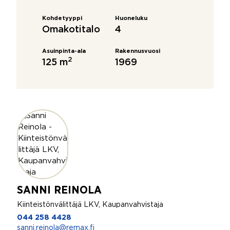
Kohdetyyppi
Huoneluku
Omakotitalo
4
Asuinpinta-ala
Rakennusvuosi
2
125 m
1969
SANNI REINOLA
Kiinteistönvälittäjä LKV, Kaupanvahvistaja
044 258 4428
sanni.reinola@remax.fi