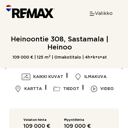
Skip
to
Valikko
content
Heinoontie 308, Sastamala |
Heinoo
2
109 000 € |
125 m
| Omakotitalo | 4h+k+s+at
KAIKKI KUVAT
ILMAKUVA
KARTTA
TIEDOT
VIDEO
Velaton hinta
Myyntihinta
109 000 €
109 000 €