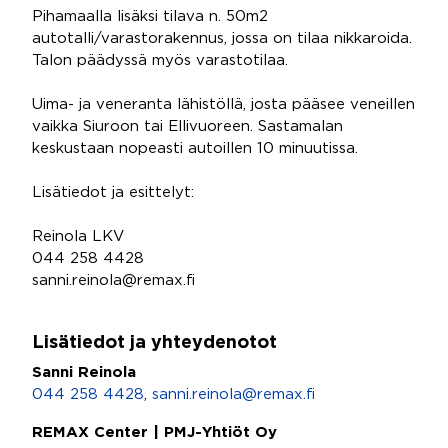
Pihamaalla lisäksi tilava n. 50m2
autotalli/varastorakennus, jossa on tilaa nikkaroida.
Talon päädyssä myös varastotilaa.
Uima- ja veneranta lähistöllä, josta pääsee veneillen
vaikka Siuroon tai Ellivuoreen. Sastamalan
keskustaan nopeasti autoillen 10 minuutissa.
Lisätiedot ja esittelyt:
Reinola LKV
044 258 4428
sanni.reinola@remax.fi
Lisätiedot ja yhteydenotot
Sanni Reinola
044 258 4428
,
sanni.reinola@remax.fi
REMAX Center | PMJ-Yhtiöt Oy