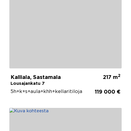
2
Kalliala, Sastamala
217 m
Lousajankatu 7
5h+k+s+aula+khh+kellaritiloja
119 000 €