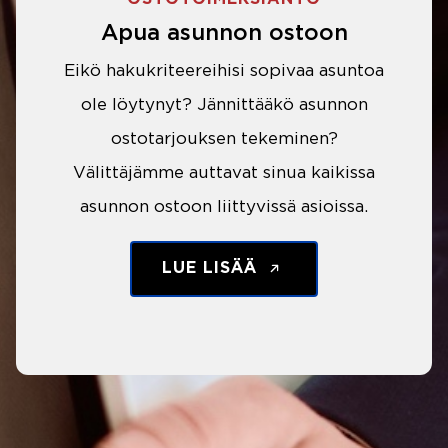
Apua asunnon ostoon
Eikö hakukriteereihisi sopivaa asuntoa
ole löytynyt? Jännittääkö asunnon
ostotarjouksen tekeminen?
Välittäjämme auttavat sinua kaikissa
asunnon ostoon liittyvissä asioissa.
LUE LISÄÄ