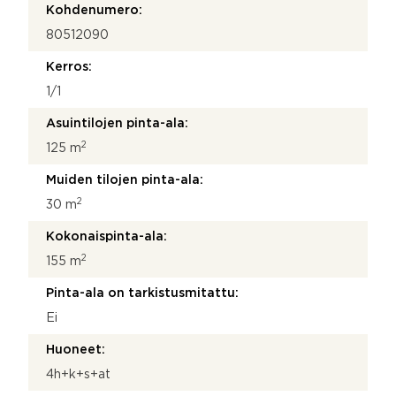
Kohdenumero:
80512090
Kerros:
1/1
Asuintilojen pinta-ala:
2
125 m
Muiden tilojen pinta-ala:
2
30 m
Kokonaispinta-ala:
2
155 m
Pinta-ala on tarkistusmitattu:
Ei
Huoneet:
4h+k+s+at