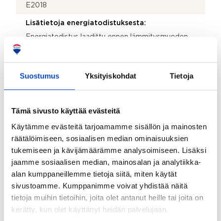
E2018
Lisätietoja energiatodistuksesta:
Energiatodistus laadittu ennen lämmitysmuodon
vaihtoa
Asbestikartoitus:
Suostumus
Yksityiskohdat
Tietoja
Ei
Rakennukseen tehdyt korjaukset/remontit:
Tämä sivusto käyttää evästeitä
1989 muutettu autotalli makuuhuoneeksi, rakennettu
autotallirakennus, 1994 uusittu käyttövesi- ja
Käytämme evästeitä tarjoamamme sisällön ja mainosten
lämmitysputket, öljykattila ja poltin, pesutilat ja sauna
räätälöimiseen, sosiaalisen median ominaisuuksien
remontoitu. 1995 keittiöremontti, uusi peltikatto (alla
tukemiseen ja kävijämäärämme analysoimiseen. Lisäksi
huopa), ulkoseinien maalaus, 12/2023 asennettu
ilmalämpöpumppu, 12/2025 vaihdettu öljylämmitys
jaamme sosiaalisen median, mainosalan ja analytiikka-
vesi-ilmalämpöpumppuun. Pintaremonttia 2023-
alan kumppaneillemme tietoja siitä, miten käytät
2026
sivustoamme. Kumppanimme voivat yhdistää näitä
tietoja muihin tietoihin, joita olet antanut heille tai joita on
kerätty, kun olet käyttänyt heidän palvelujaan.
Tontti ja kaavoitus