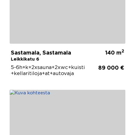
2
Sastamala, Sastamala
140 m
Leikkikatu 6
5-6h+k+2xsauna+2xwc+kuisti
89 000 €
+kellaritiloja+at+autovaja