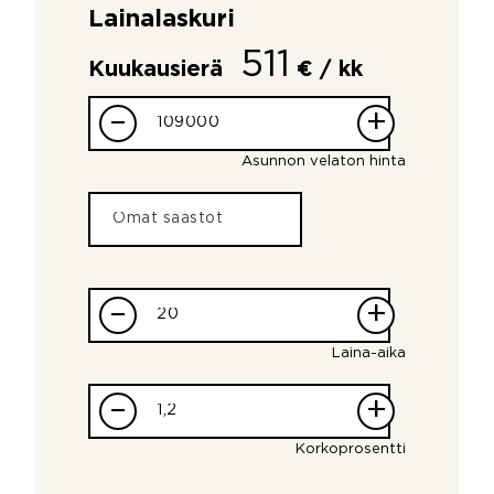
Lainalaskuri
511
Kuukausierä
€ / kk
–
+
Asunnon velaton hinta
–
+
Laina-aika
–
+
Korkoprosentti