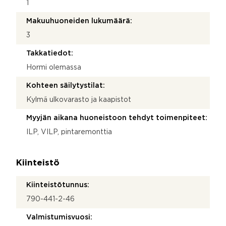
1
Makuuhuoneiden lukumäärä:
3
Takkatiedot:
Hormi olemassa
Kohteen säilytystilat:
Kylmä ulkovarasto ja kaapistot
Myyjän aikana huoneistoon tehdyt toimenpiteet:
ILP, VILP, pintaremonttia
Kiinteistö
Kiinteistötunnus:
790-441-2-46
Valmistumisvuosi: