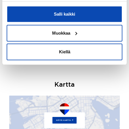
Tontin pinta-ala:
2
Salli kaikki
2 750 m
Tontin omistus:
Oma
Muokkaa
Kaavoitus:
Yleiskaava
Kiellä
Kartta