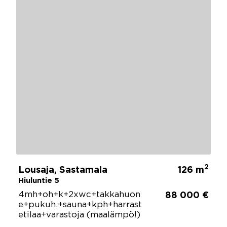
2
Lousaja, Sastamala
126 m
Hiuluntie 5
4mh+oh+k+2xwc+takkahuon
88 000 €
e+pukuh.+sauna+kph+harrast
etilaa+varastoja (maalämpö!)