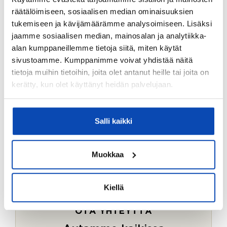
Ostotoimeksiantopalvelumme sopii myös esimerkiksi
räätälöimiseen, sosiaalisen median ominaisuuksien
sijoitus- ja vapaa-ajan asuntojen ostoon.
tukemiseen ja kävijämäärämme analysoimiseen. Lisäksi
jaamme sosiaalisen median, mainosalan ja analytiikka-
LUE LISÄÄ
alan kumppaneillemme tietoja siitä, miten käytät
sivustoamme. Kumppanimme voivat yhdistää näitä
tietoja muihin tietoihin, joita olet antanut heille tai joita on
kerätty, kun olet käyttänyt heidän palvelujaan.
Salli kaikki
Muokkaa
Kiellä
OTA YHTEYTTÄ