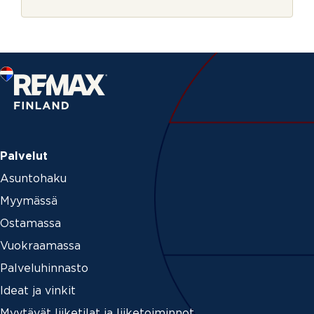
r
v
j
u
e
k
s
i
Palvelut
Asuntohaku
Myymässä
Ostamassa
Vuokraamassa
Palveluhinnasto
Ideat ja vinkit
Myytävät liiketilat ja liiketoiminnot