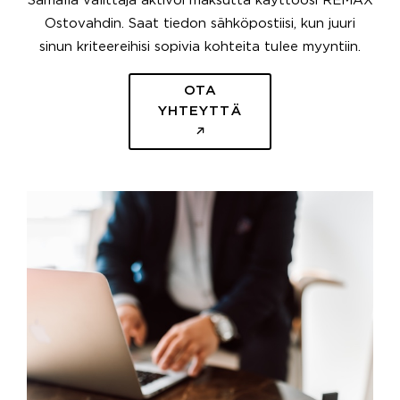
Samalla välittäjä aktivoi maksutta käyttöösi REMAX
Ostovahdin. Saat tiedon sähköpostiisi, kun juuri
sinun kriteereihisi sopivia kohteita tulee myyntiin.
OTA
YHTEYTTÄ