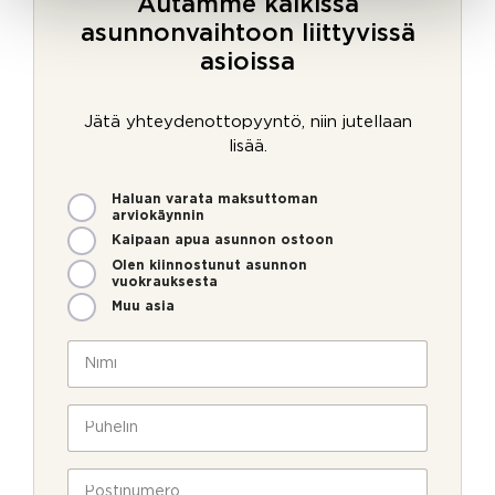
Autamme kaikissa
asunnonvaihtoon liittyvissä
asioissa
Jätä yhteydenottopyyntö, niin jutellaan
lisää.
M
Haluan varata maksuttoman
i
arviokäynnin
t
Kaipaan apua asunnon ostoon
e
Olen kiinnostunut asunnon
n
vuokrauksesta
v
Muu asia
o
i
N
m
i
m
m
e
i
P
o
*
u
l
h
l
e
P
a