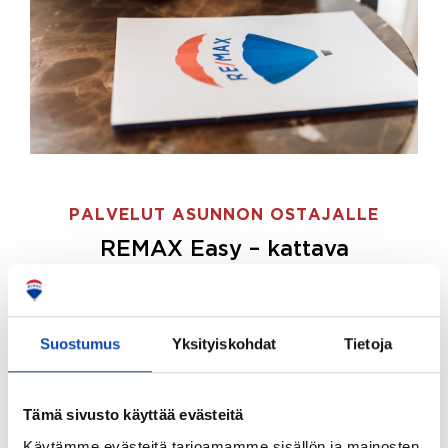
PALVELUT ASUNNON OSTAJALLE
REMAX Easy – kattava
palvelupaketti asunnon ostoon
REMAX Easy on palvelupakettimme asunnon
ostajille.
Tee ostotoimeksianto ja etsimme juuri
Suostumus
Yksityiskohdat
Tietoja
sinulle sopivan kodin, eikä sinun tarvitse nähdä
vaivaa sen löytämiseksi.
Tämä sivusto käyttää evästeitä
Hoidamme koko ostoprosessin puolestasi.
Käytämme evästeitä tarjoamamme sisällön ja mainosten