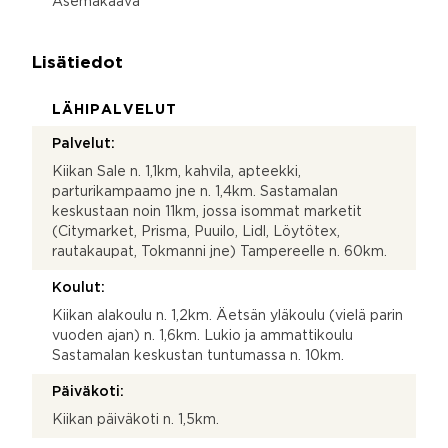
Asemakaava
Lisätiedot
LÄHIPALVELUT
Palvelut:
Kiikan Sale n. 1,1km, kahvila, apteekki,
parturikampaamo jne n. 1,4km. Sastamalan
keskustaan noin 11km, jossa isommat marketit
(Citymarket, Prisma, Puuilo, Lidl, Löytötex,
rautakaupat, Tokmanni jne) Tampereelle n. 60km.
Koulut:
Kiikan alakoulu n. 1,2km. Äetsän yläkoulu (vielä parin
vuoden ajan) n. 1,6km. Lukio ja ammattikoulu
Sastamalan keskustan tuntumassa n. 10km.
Päiväkoti:
Kiikan päiväkoti n. 1,5km.