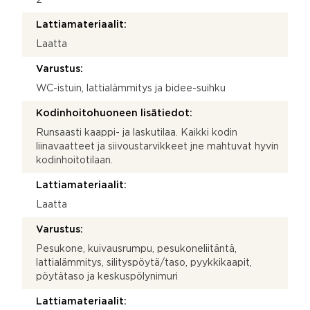
Lattiamateriaalit:
Laatta
Varustus:
WC-istuin, lattialämmitys ja bidee-suihku
Kodinhoitohuoneen lisätiedot:
Runsaasti kaappi- ja laskutilaa. Kaikki kodin
liinavaatteet ja siivoustarvikkeet jne mahtuvat hyvin
kodinhoitotilaan.
Lattiamateriaalit:
Laatta
Varustus:
Pesukone, kuivausrumpu, pesukoneliitäntä,
lattialämmitys, silityspöytä/taso, pyykkikaapit,
pöytätaso ja keskuspölynimuri
Lattiamateriaalit: