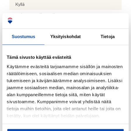
Kyllä
Kohteen säilytystilat:
Kaapistot ja kylmä ulkovarasto
Kohteessa on satelliittiantenni:
Suostumus
Yksityiskohdat
Tietoja
Ei
Taloyhtiössä on antenni:
Tämä sivusto käyttää evästeitä
Kyllä
Käytämme evästeitä tarjoamamme sisällön ja mainosten
Kohteen yleiskunto:
räätälöimiseen, sosiaalisen median ominaisuuksien
Hyvä
tukemiseen ja kävijämäärämme analysoimiseen. Lisäksi
jaamme sosiaalisen median, mainosalan ja analytiikka-
alan kumppaneillemme tietoja siitä, miten käytät
Kiinteistö
sivustoamme. Kumppanimme voivat yhdistää näitä
tietoja muihin tietoihin, joita olet antanut heille tai joita on
Kiinteistötunnus:
kerätty, kun olet käyttänyt heidän palvelujaan.
790-522-7-74
Valmistumisvuosi: