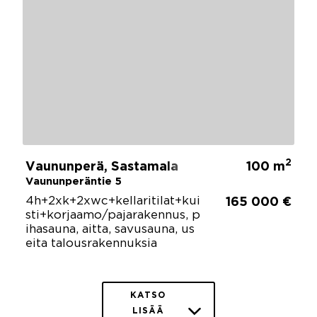
2
Vaununperä, Sastamala
100 m
Vaununperäntie 5
4h+2xk+2xwc+kellaritilat+kui
165 000 €
sti+korjaamo/pajarakennus, p
ihasauna, aitta, savusauna, us
eita talousrakennuksia
KATSO
LISÄÄ