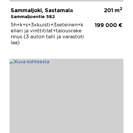
2
Sammaljoki, Sastamala
201 m
Sammaljoentie 582
5h+k+s+3xkuisti+3xeteinen+k
199 000 €
ellari ja vinttitilat+talousrake
nnus (3 auton talli ja varastoti
laa)