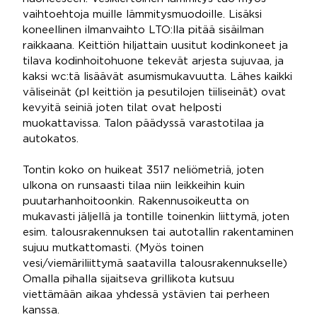
vaihtoehtoja muille lämmitysmuodoille. Lisäksi
koneellinen ilmanvaihto LTO:lla pitää sisäilman
raikkaana. Keittiön hiljattain uusitut kodinkoneet ja
tilava kodinhoitohuone tekevät arjesta sujuvaa, ja
kaksi wc:tä lisäävät asumismukavuutta. Lähes kaikki
väliseinät (pl keittiön ja pesutilojen tiiliseinät) ovat
kevyitä seiniä joten tilat ovat helposti
muokattavissa. Talon päädyssä varastotilaa ja
autokatos.
Tontin koko on huikeat 3517 neliömetriä, joten
ulkona on runsaasti tilaa niin leikkeihin kuin
puutarhanhoitoonkin. Rakennusoikeutta on
mukavasti jäljellä ja tontille toinenkin liittymä, joten
esim. talousrakennuksen tai autotallin rakentaminen
sujuu mutkattomasti. (Myös toinen
vesi/viemäriliittymä saatavilla talousrakennukselle)
Omalla pihalla sijaitseva grillikota kutsuu
viettämään aikaa yhdessä ystävien tai perheen
kanssa.