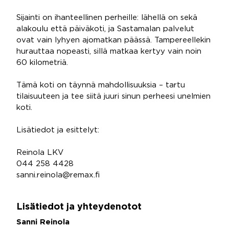
Sijainti on ihanteellinen perheille: lähellä on sekä
alakoulu että päiväkoti, ja Sastamalan palvelut
ovat vain lyhyen ajomatkan päässä. Tampereellekin
hurauttaa nopeasti, sillä matkaa kertyy vain noin
60 kilometriä.
Tämä koti on täynnä mahdollisuuksia – tartu
tilaisuuteen ja tee siitä juuri sinun perheesi unelmien
koti.
Lisätiedot ja esittelyt:
Reinola LKV
044 258 4428
sanni.reinola@remax.fi
Lisätiedot ja yhteydenotot
Sanni Reinola