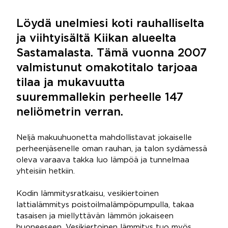
Löydä unelmiesi koti rauhalliselta
ja viihtyisältä Kiikan alueelta
Sastamalasta. Tämä vuonna 2007
valmistunut omakotitalo tarjoaa
tilaa ja mukavuutta
suuremmallekin perheelle 147
neliömetrin verran.
Neljä makuuhuonetta mahdollistavat jokaiselle
perheenjäsenelle oman rauhan, ja talon sydämessä
oleva varaava takka luo lämpöä ja tunnelmaa
yhteisiin hetkiin.
Kodin lämmitysratkaisu, vesikiertoinen
lattialämmitys poistoilmalämpöpumpulla, takaa
tasaisen ja miellyttävän lämmön jokaiseen
huoneeseen. Vesikiertoinen lämmitys tuo myös