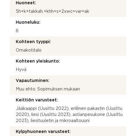
Huoneet:
5h+k+takkah.+khh+s+2xwc+var+ak
Huoneluku:
6
Kohteen tyyppi:
Omakotitalo
Kohteen yleiskunto:
Hyvä
Vapautuminen:
Muu ehto: Sopimuksen mukaan
Keittiön varusteet:
Jääkaappi (Uusittu 2022), erillinen pakastin (Uusittu
2020), liesi (Uusittu 2023), astianpesukone (Uusittu
2023), liesituuletin ja mikroaaltouuni
Kylpyhuoneen varusteet: