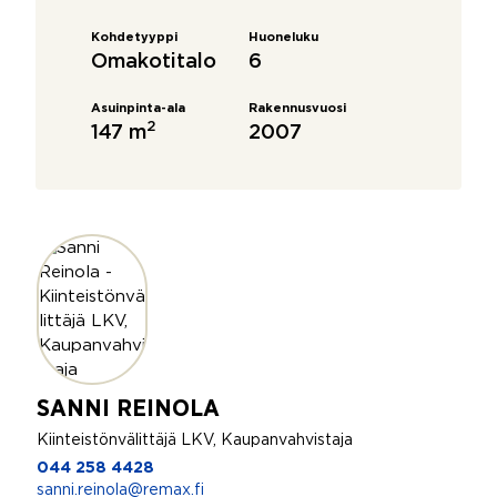
Kohdetyyppi
Huoneluku
Omakotitalo
6
Asuinpinta-ala
Rakennusvuosi
2
147 m
2007
SANNI REINOLA
Kiinteistönvälittäjä LKV, Kaupanvahvistaja
044 258 4428
sanni.reinola@remax.fi