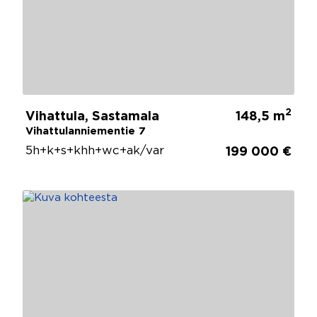
2
Vihattula, Sastamala
148,5 m
Vihattulanniementie 7
5h+k+s+khh+wc+ak/var
199 000 €