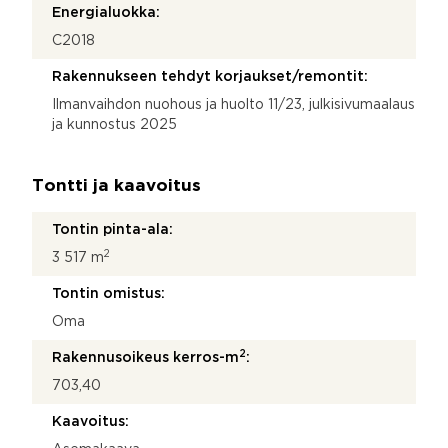
Energialuokka:
C2018
Rakennukseen tehdyt korjaukset/remontit:
Ilmanvaihdon nuohous ja huolto 11/23, julkisivumaalaus
ja kunnostus 2025
Tontti ja kaavoitus
Tontin pinta-ala:
2
3 517 m
Tontin omistus:
Oma
2
Rakennusoikeus kerros-m
:
703,40
Kaavoitus: