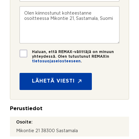
i
h
o
n
k
s
V
n
ö
k
i
u
p
e
e
m
o
e
s
e
s
?
t
r
t
i
o
i
*
*
T
Haluan, että REMAX-välittäjä on minuun
i
yhteydessä. Olen tutustunut REMAXin
tietosuojaselosteeseen
.
e
t
o
s
LÄHETÄ VIESTI
u
o
j
a
Perustiedot
*
Osoite:
Mikontie 21 38300 Sastamala