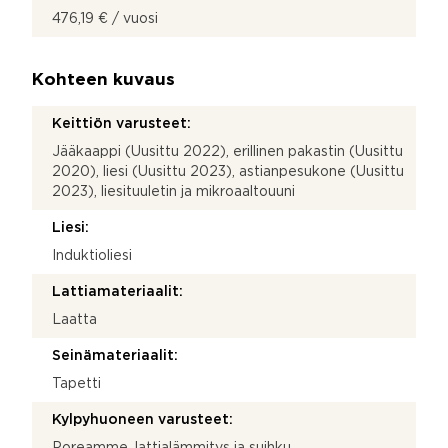
476,19 € / vuosi
Kohteen kuvaus
Keittiön varusteet:
Jääkaappi (Uusittu 2022), erillinen pakastin (Uusittu
2020), liesi (Uusittu 2023), astianpesukone (Uusittu
2023), liesituuletin ja mikroaaltouuni
Liesi:
Induktioliesi
Lattiamateriaalit:
Laatta
Seinämateriaalit:
Tapetti
Kylpyhuoneen varusteet:
Poreamme, lattialämmitys ja suihku