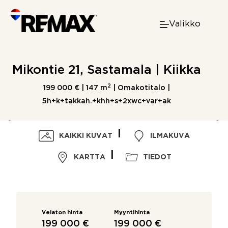
Skip
to
Valikko
content
Mikontie 21, Sastamala | Kiikka
2
199 000 € |
147 m
| Omakotitalo |
5h+k+takkah.+khh+s+2xwc+var+ak
KAIKKI KUVAT
ILMAKUVA
KARTTA
TIEDOT
Velaton hinta
Myyntihinta
199 000 €
199 000 €