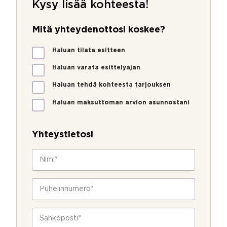
Kysy lisää kohteesta!
Mitä yhteydenottosi koskee?
M
Haluan tilata esitteen
i
t
Haluan varata esittelyajan
ä
Haluan tehdä kohteesta tarjouksen
y
h
Haluan maksuttoman arvion asunnostani
t
e
y
Yhteystietosi
d
e
N
n
i
o
m
t
i
P
t
*
u
o
h
s
e
S
i
l
ä
k