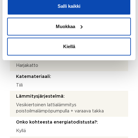
Salli kaikki
2007
Käyttöönottovuosi:
Muokkaa
2007
Rakennus- ja pintamateriaalit:
Kiellä
Puu
Kattotyyppi:
Harjakatto
Katemateriaali:
Tiili
Lämmitysjärjestelmä:
Vesikiertoinen lattialämmitys
poistoilmalämpöpumpulla + varaava takka
Onko kohteesta energiatodistusta?:
Kyllä