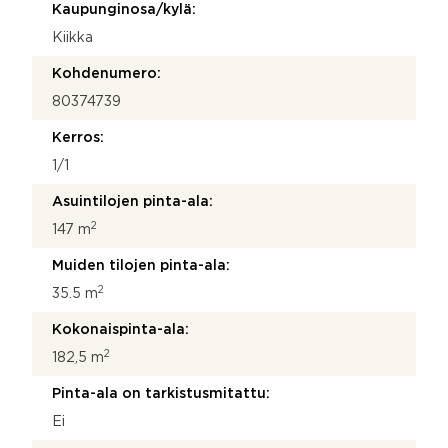
Kaupunginosa/kylä:
Kiikka
Kohdenumero:
80374739
Kerros:
1/1
Asuintilojen pinta-ala:
2
147 m
Muiden tilojen pinta-ala:
2
35.5 m
Kokonaispinta-ala:
2
182,5 m
Pinta-ala on tarkistusmitattu:
Ei