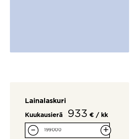
Lainalaskuri
933
Kuukausierä
€ / kk
–
+