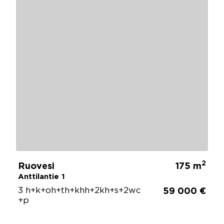
2
Ruovesi
175 m
Anttilantie 1
3 h+k+oh+th+khh+2kh+s+2wc
59 000 €
+p