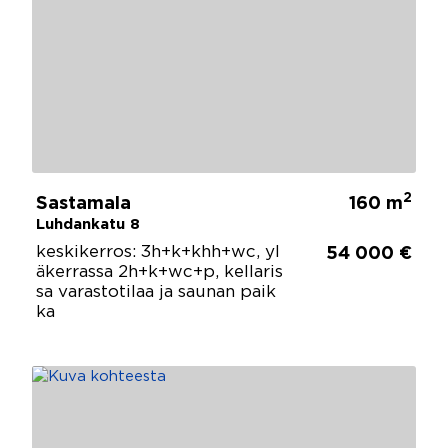
2
Sastamala
160 m
Luhdankatu 8
keskikerros: 3h+k+khh+wc, yl
54 000 €
äkerrassa 2h+k+wc+p, kellaris
sa varastotilaa ja saunan paik
ka