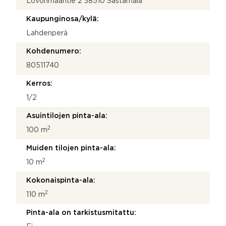
Lovonmaantie 2 38510 Sastamala
Kaupunginosa/kylä:
Lahdenperä
Kohdenumero:
80511740
Kerros:
1/2
Asuintilojen pinta-ala:
2
100 m
Muiden tilojen pinta-ala:
2
10 m
Kokonaispinta-ala:
2
110 m
Pinta-ala on tarkistusmitattu: