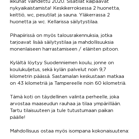
ikkunat vaihdettu 2020. Sisätilat kaipaavat
nykyaikaistamista! Keskikerroksessa 2 huonetta,
keittiö, wc, pesutilat ja sauna. Yläkerrassa 2
huonetta ja wc. Kellarissa säilytystilaa.
Pihapiirissä on myös talousrakennuksia, jotka
tarjoavat lisää säilytystilaa ja mahdollisuuksia
monenlaiseen harrastamiseen / eläinten pitoon.
Kylältä löytyy Suodenniemen koulu, jonne on
koulukuljetus, sekä kylän palvelut noin 9,7
kilometrin päässä. Sastamalan keskustaan matkaa
on 43 kilometriä ja Tampereelle noin 60 kilometriä.
Tämä koti on täydellinen valinta perheelle, joka
arvostaa maaseudun rauhaa ja tilaa ympärillään.
Tartu tilaisuuteen ja tule tutustumaan paikan
päälle!
Mahdollisuus ostaa myös isompana kokonaisuutena: