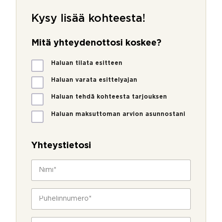
Kysy lisää kohteesta!
Mitä yhteydenottosi koskee?
M
Haluan tilata esitteen
i
t
Haluan varata esittelyajan
ä
Haluan tehdä kohteesta tarjouksen
y
h
Haluan maksuttoman arvion asunnostani
t
e
y
Yhteystietosi
d
e
N
n
i
o
m
t
M
i
P
t
i
*
u
o
t
h
s
ä
e
S
i