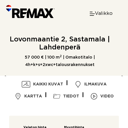
Skip
to
Valikko
content
Lovonmaantie 2, Sastamala |
Lahdenperä
2
57 000 € |
100 m
| Omakotitalo |
4h+k+s+2xwc+talousrakennukset
KAIKKI KUVAT
ILMAKUVA
KARTTA
TIEDOT
VIDEO
Velaton hinta
Myyntihinta