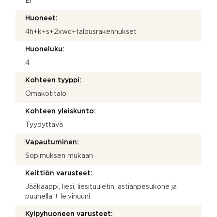
Ei
Huoneet:
4h+k+s+2xwc+talousrakennukset
Huoneluku:
4
Kohteen tyyppi:
Omakotitalo
Kohteen yleiskunto:
Tyydyttävä
Vapautuminen:
Sopimuksen mukaan
Keittiön varusteet:
Jääkaappi, liesi, liesituuletin, astianpesukone ja
puuhella + leivinuuni
Kylpyhuoneen varusteet: