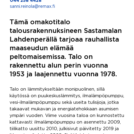
044 258 4428
sanni.reinola@remax.fi
Tämä omakotitalo
talousrakennuksineen Sastamalan
Lahdenperällä tarjoaa rauhallista
maaseudun elämää
peltomaisemissa. Talo on
rakennettu alun perin vuonna
1953 ja laajennettu vuonna 1978.
Talo on lämmitykseltään monipuolinen, sillä
käytössä on puukeskuslämmitys, ilmalämpöpumppu,
vesi-ilmalämpöpumppu sekä useita tulisijoja, jotka
takaavat mukavan ja energiatehokkaan asumisen
ympäri vuoden. Viime vuosina taloa on kunnostettu
kattavasti: ilmalämpöpumppu on asennettu 2009,
tiilikatto uusittu 2010, julkisivut päivitetty 2019 ja