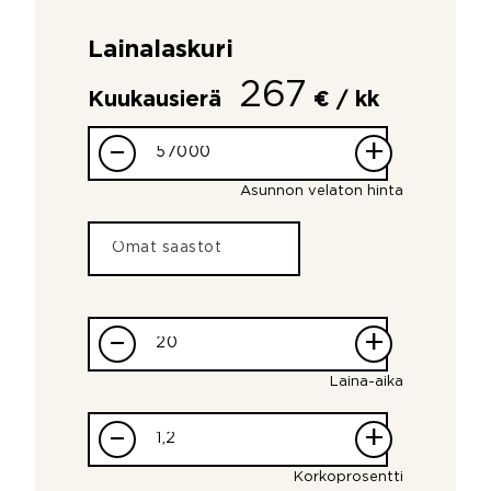
Lainalaskuri
267
Kuukausierä
€ / kk
–
+
Asunnon velaton hinta
–
+
Laina-aika
–
+
Korkoprosentti