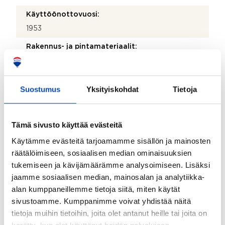
Käyttöönottovuosi:
1953
Rakennus- ja pintamateriaalit:
Puu
Kattotyyppi:
Suostumus
Yksityiskohdat
Tietoja
Harjakatto
Katemateriaali:
Tämä sivusto käyttää evästeitä
Tiili
Käytämme evästeitä tarjoamamme sisällön ja mainosten
Lämmitysjärjestelmä:
räätälöimiseen, sosiaalisen median ominaisuuksien
Puu, ilmavesilämpöpumppu, ilmalämpöpumppu ja
tukemiseen ja kävijämäärämme analysoimiseen. Lisäksi
keskuslämmitys
jaamme sosiaalisen median, mainosalan ja analytiikka-
Onko kohteesta energiatodistusta?:
alan kumppaneillemme tietoja siitä, miten käytät
Ei lain edellyttämää energiatodistusta
sivustoamme. Kumppanimme voivat yhdistää näitä
tietoja muihin tietoihin, joita olet antanut heille tai joita on
Asbestikartoitus: