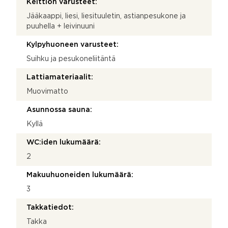
Keittiön varusteet:
Jääkaappi, liesi, liesituuletin, astianpesukone ja
puuhella + leivinuuni
Kylpyhuoneen varusteet:
Suihku ja pesukoneliitäntä
Lattiamateriaalit:
Muovimatto
Asunnossa sauna:
Kyllä
WC:iden lukumäärä:
2
Makuuhuoneiden lukumäärä:
3
Takkatiedot:
Takka