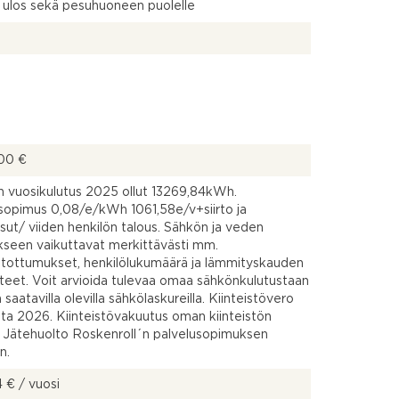
 ulos sekä pesuhuoneen puolelle
00 €
 vuosikulutus 2025 ollut 13269,84kWh.
opimus 0,08/e/kWh 1061,58e/v+siirto ja
ut/ viiden henkilön talous. Sähkön ja veden
kseen vaikuttavat merkittävästi mm.
tottumukset, henkilölukumäärä ja lämmityskauden
teet. Voit arvioida tulevaa omaa sähkönkulutustaan
 saatavilla olevilla sähkölaskureilla. Kiinteistövero
ta 2026. Kiinteistövakuutus oman kiinteistön
. Jätehuolto Roskenroll´n palvelusopimuksen
n.
 € / vuosi