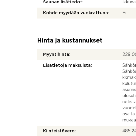
Saunan lisätiedot:
Ikkuna
Kohde myydään vuokrattuna:
Ei
Hinta ja kustannukset
Myyntihinta:
229 0
Lisätietoja maksuista:
Sähkön
Sähkös
kkmaks
kulutu
asumis
olosuh
netistä
vuodel
osalta
mukaa
Kiinteistövero:
485,24