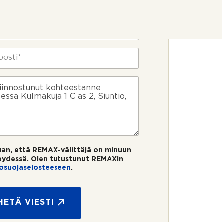
uan, että REMAX-välittäjä on minuun
eydessä. Olen tutustunut REMAXin
tosuojaselosteeseen
.
HETÄ VIESTI