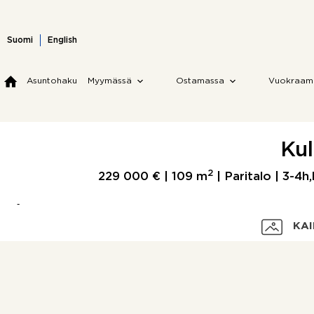
Skip
to
content
Suomi
English
Asuntohaku
Myymässä
Ostamassa
Vuokraam
Kul
2
229 000 € |
109 m
| Paritalo | 3-4h
KAI
Velaton hinta
Myyntihinta