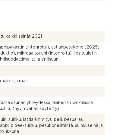
tu kaikki seinät 2021
ppipakastin (integroitu), astianpesukone (2025),
induktio), mikroaaltouuni (integroitu), liesituuletin
ihiilisuodattimella) ja erillisuuni
a
akaakeli ja maali
rassa saunan yhteydessä, alakerran wc-tilassa
uihku (hyvin vähän käytetty).
in, suihku, lattialämmitys, peili, pesuallas,
aappi, bidee-suihku, pesukoneliitäntä, suihkuseinä ja
to, ikkuna