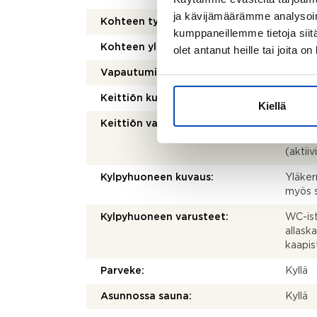
ja kävijämäärämme analysoim
Kohteen tyyppi:
Parita
kumppaneillemme tietoja siitä
Kohteen yleiskunto:
Hyvä
olet antanut heille tai joita o
Vapautuminen:
Muu e
Keittiön kuvaus:
maalat
Kiellä
Keittiön varusteet:
Jääkaa
liesi (
(aktiiv
Kylpyhuoneen kuvaus:
Yläker
myös s
Kylpyhuoneen varusteet:
WC-istu
allask
kaapis
Parveke:
Kyllä
Asunnossa sauna:
Kyllä