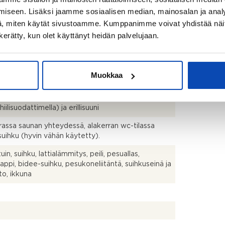
iseen. Lisäksi jaamme sosiaalisen median, mainosalan ja analy
lo
, miten käytät sivustoamme. Kumppanimme voivat yhdistää näitä t
n kerätty, kun olet käyttänyt heidän palvelujaan.
hto: sop mukaan kaupanteosta 1-2kk
tu kaikki seinät 2021
Muokkaa
ppipakastin (integroitu), astianpesukone (2025),
induktio), mikroaaltouuni (integroitu), liesituuletin
ihiilisuodattimella) ja erillisuuni
rassa saunan yhteydessä, alakerran wc-tilassa
uihku (hyvin vähän käytetty).
in, suihku, lattialämmitys, peili, pesuallas,
aappi, bidee-suihku, pesukoneliitäntä, suihkuseinä ja
to, ikkuna