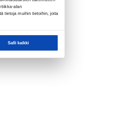
tiikka-alan
ietoja muihin tietoihin, joita
Salli kaikki