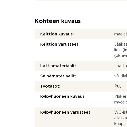
Kohteen kuvaus
Keittiön kuvaus:
maalat
Keittiön varusteet:
Jääkaa
liesi (
(aktiiv
Lattiamateriaalit:
Laatt
Seinämateriaalit:
välitil
Työtasot:
Puu
Kylpyhuoneen kuvaus:
Yläker
myös s
Kylpyhuoneen varusteet:
WC-istu
allask
kaapis