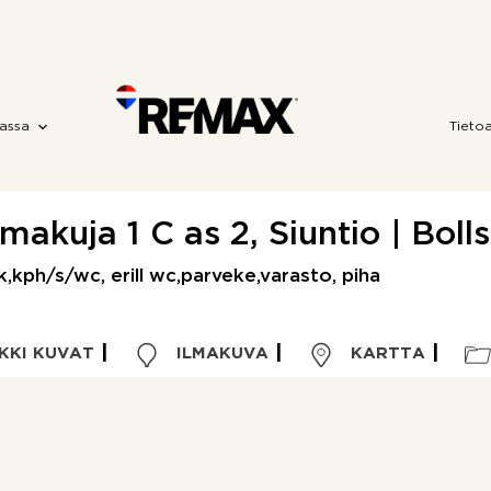
assa
Tieto
makuja 1 C as 2, Siuntio | Boll
,k,kph/s/wc, erill wc,parveke,varasto, piha
KKI KUVAT
ILMAKUVA
KARTTA
Kohdetyyppi