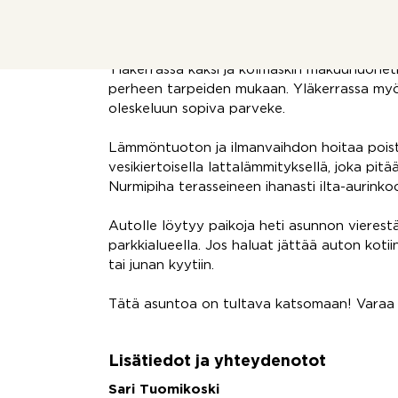
Kodissa toimiva pohjaratkaisu ja koti vaikut
Avokeittiössä mukavasti laskutilaa ja kaappej
Yläkerrassa kaksi ja kolmaskin makuuhuoneti
perheen tarpeiden mukaan. Yläkerrassa myös
oleskeluun sopiva parveke.
Lämmöntuoton ja ilmanvaihdon hoitaa poi
vesikiertoisella lattalämmityksellä, joka pit
Nurmipiha terasseineen ihanasti ilta-aurinko
Autolle löytyy paikoja heti asunnon vierestä
parkkialueella. Jos haluat jättää auton kotiin
tai junan kyytiin.
Tätä asuntoa on tultava katsomaan! Varaa
Lisätiedot ja yhteydenotot
Sari Tuomikoski