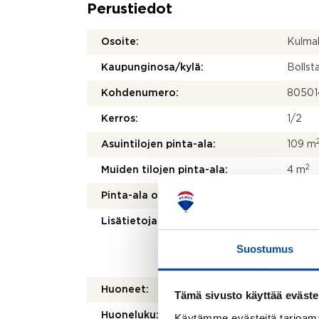
Perustiedot
Osoite:
Kulmak
Kaupunginosa/kylä:
Bollst
Kohdenumero:
80501
Kerros:
1/2
Asuintilojen pinta-ala:
109 m
2
Muiden tilojen pinta-ala:
4 m
Pinta-ala on tarkistusmitattu:
Ei
Lisätietoja pinta-alasta:
Pinta-a
suurem
Suostumus
suosit
alamit
Huoneet:
3-4h,k
Tämä sivusto käyttää eväste
Huoneluku:
4
Käytämme evästeitä tarjoama