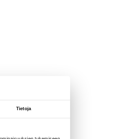
Tietoja
 ominaisuuksien tukemiseen