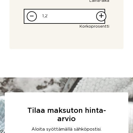
Laina-aika
–
+
Korkoprosentti
Tilaa maksuton hinta-
arvio
Aloita syöttämällä sähköpostisi.