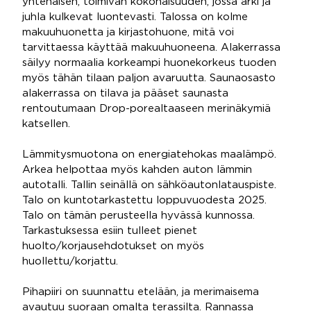
yhtenäisen, toimivan kokonaisuuden, jossa arki ja
juhla kulkevat luontevasti. Talossa on kolme
makuuhuonetta ja kirjastohuone, mitä voi
tarvittaessa käyttää makuuhuoneena. Alakerrassa
säilyy normaalia korkeampi huonekorkeus tuoden
myös tähän tilaan paljon avaruutta. Saunaosasto
alakerrassa on tilava ja pääset saunasta
rentoutumaan Drop-porealtaaseen merinäkymiä
katsellen.
Lämmitysmuotona on energiatehokas maalämpö.
Arkea helpottaa myös kahden auton lämmin
autotalli. Tallin seinällä on sähköautonlatauspiste.
Talo on kuntotarkastettu loppuvuodesta 2025.
Talo on tämän perusteella hyvässä kunnossa.
Tarkastuksessa esiin tulleet pienet
huolto/korjausehdotukset on myös
huollettu/korjattu.
Pihapiiri on suunnattu etelään, ja merimaisema
avautuu suoraan omalta terassilta. Rannassa