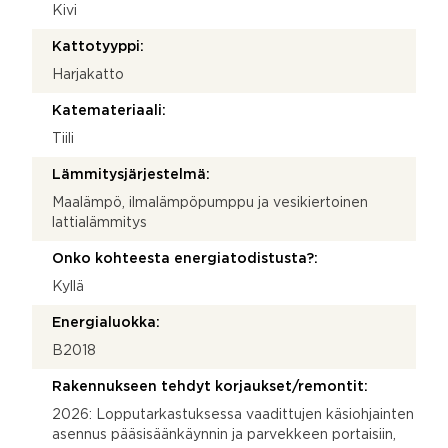
Kivi
Kattotyyppi:
Harjakatto
Katemateriaali:
Tiili
Lämmitysjärjestelmä:
Maalämpö, ilmalämpöpumppu ja vesikiertoinen
lattialämmitys
Onko kohteesta energiatodistusta?:
Kyllä
Energialuokka:
B2018
Rakennukseen tehdyt korjaukset/remontit:
2026: Lopputarkastuksessa vaadittujen käsiohjainten
asennus pääsisäänkäynnin ja parvekkeen portaisiin,