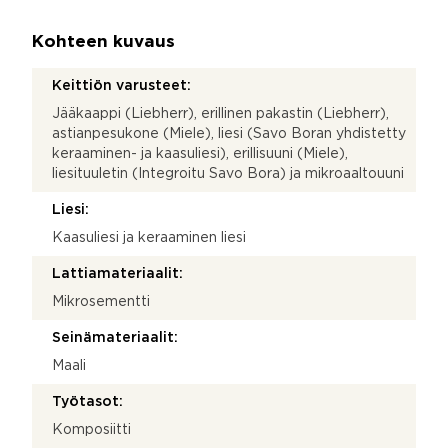
Kohteen kuvaus
Keittiön varusteet:
Jääkaappi (Liebherr), erillinen pakastin (Liebherr),
astianpesukone (Miele), liesi (Savo Boran yhdistetty
keraaminen- ja kaasuliesi), erillisuuni (Miele),
liesituuletin (Integroitu Savo Bora) ja mikroaaltouuni
Liesi:
Kaasuliesi ja keraaminen liesi
Lattiamateriaalit:
Mikrosementti
Seinämateriaalit:
Maali
Työtasot:
Komposiitti