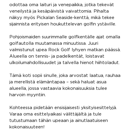
odottaa oma laituri ja venepaikka, jotka tekevät
veneilystä ja kesäpäivistä vaivattomia. Pihalta
näkyy myös Pickalan Seaside-kenttä, mikä tekee
sijainnista erityisen houkuttelevan golfin ystäville.
Pohjoismaiden suurimmalle golfkentälle ajat omalla
golfautolla muutamassa minuutissa. Juuri
valmistunut upea Rock Golf lyhyen matkan päässä.
Alueella on tennis- ja padelkentät, loistavat
ulkoilumahdollisuudet ja talvella hienot hiihtoladut.
Tämä koti sopii sinulle, joka arvostat laatua, rauhaa
ja merellistä elämäntapaa – sekä haluat asua
alueella, jossa vastaavia kokonaisuuksia tulee
harvoin myyntiin.
Kohteessa pidetään ensisijaisesti yksityisesittelyjä.
Varaa oma esittelyaikasi välittäjältä ja tule
tutustumaan tähän upeaan ja ainutlaatuiseen
kokonaisuuteen!