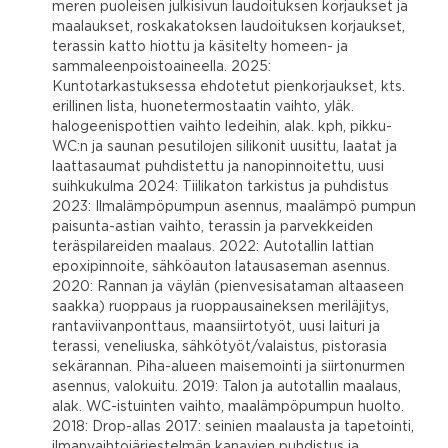
meren puoleisen julkisivun laudoituksen korjaukset ja
maalaukset, roskakatoksen laudoituksen korjaukset,
terassin katto hiottu ja käsitelty homeen- ja
sammaleenpoistoaineella. 2025:
Kuntotarkastuksessa ehdotetut pienkorjaukset, kts.
erillinen lista, huonetermostaatin vaihto, yläk.
halogeenispottien vaihto ledeihin, alak. kph, pikku-
WC:n ja saunan pesutilojen silikonit uusittu, laatat ja
laattasaumat puhdistettu ja nanopinnoitettu, uusi
suihkukulma 2024: Tiilikaton tarkistus ja puhdistus
2023: Ilmalämpöpumpun asennus, maalämpö pumpun
paisunta-astian vaihto, terassin ja parvekkeiden
teräspilareiden maalaus. 2022: Autotallin lattian
epoxipinnoite, sähköauton latausaseman asennus.
2020: Rannan ja väylän (pienvesisataman altaaseen
saakka) ruoppaus ja ruoppausaineksen meriläjitys,
rantaviivanponttaus, maansiirtotyöt, uusi laituri ja
terassi, veneliuska, sähkötyöt/valaistus, pistorasia
sekärannan. Piha-alueen maisemointi ja siirtonurmen
asennus, valokuitu. 2019: Talon ja autotallin maalaus,
alak. WC-istuinten vaihto, maalämpöpumpun huolto.
2018: Drop-allas 2017: seinien maalausta ja tapetointi,
ilmanvaihtojärjestelmän kanavien puhdistus ja