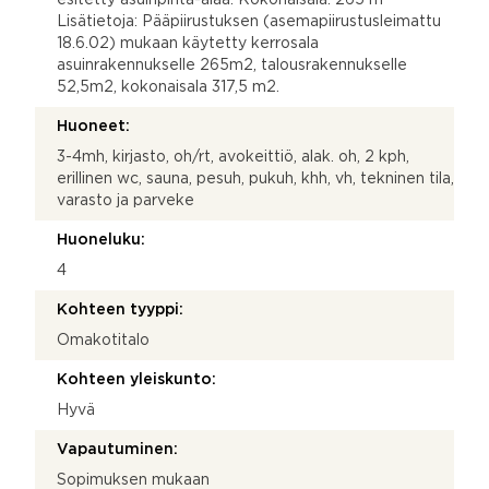
Lisätietoja: Pääpiirustuksen (asemapiirustusleimattu
18.6.02) mukaan käytetty kerrosala
asuinrakennukselle 265m2, talousrakennukselle
52,5m2, kokonaisala 317,5 m2.
Huoneet:
3-4mh, kirjasto, oh/rt, avokeittiö, alak. oh, 2 kph,
erillinen wc, sauna, pesuh, pukuh, khh, vh, tekninen tila,
varasto ja parveke
Huoneluku:
4
Kohteen tyyppi:
Omakotitalo
Kohteen yleiskunto:
Hyvä
Vapautuminen:
Sopimuksen mukaan