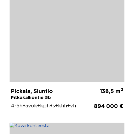
2
Pickala, Siuntio
138,5 m
Pitkäkalliontie 5b
4-5h+avok+kph+s+khh+vh
894 000 €