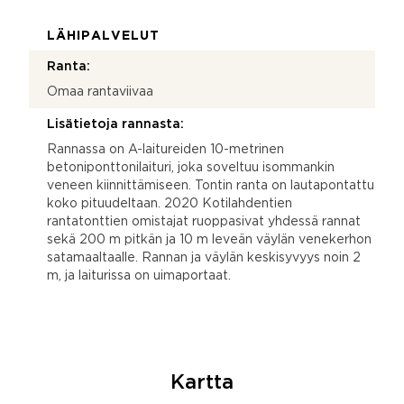
LÄHIPALVELUT
Ranta:
Omaa rantaviivaa
Lisätietoja rannasta:
Rannassa on A-laitureiden 10-metrinen
betoniponttonilaituri, joka soveltuu isommankin
veneen kiinnittämiseen. Tontin ranta on lautapontattu
koko pituudeltaan. 2020 Kotilahdentien
rantatonttien omistajat ruoppasivat yhdessä rannat
sekä 200 m pitkän ja 10 m leveän väylän venekerhon
satamaaltaalle. Rannan ja väylän keskisyvyys noin 2
m, ja laiturissa on uimaportaat.
Kartta