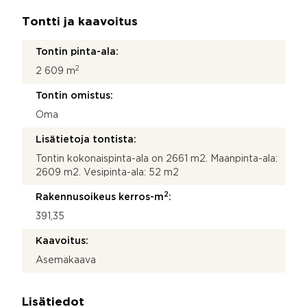
Tontti ja kaavoitus
Tontin pinta-ala:
2
2 609 m
Tontin omistus:
Oma
Lisätietoja tontista:
Tontin kokonaispinta-ala on 2661 m2. Maanpinta-ala:
2609 m2. Vesipinta-ala: 52 m2
2
Rakennusoikeus kerros-m
:
391,35
Kaavoitus:
Asemakaava
Lisätiedot