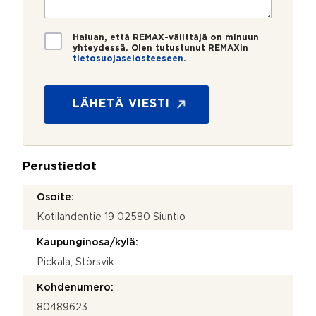
r
t
i
o
i
*
*
T
Haluan, että REMAX-välittäjä on minuun
i
yhteydessä. Olen tutustunut REMAXin
tietosuojaselosteeseen
.
e
*
t
o
s
LÄHETÄ VIESTI
u
o
j
a
Perustiedot
*
Osoite:
Kotilahdentie 19 02580 Siuntio
Kaupunginosa/kylä:
Pickala, Störsvik
Kohdenumero:
80489623