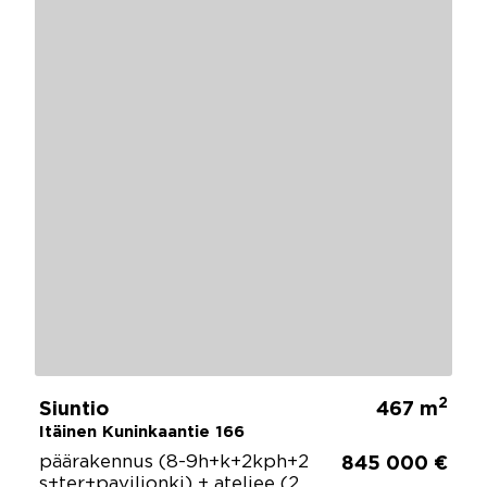
2
Siuntio
467 m
Itäinen Kuninkaantie 166
päärakennus (8-9h+k+2kph+2
845 000 €
s+ter+paviljonki) + ateljee (2