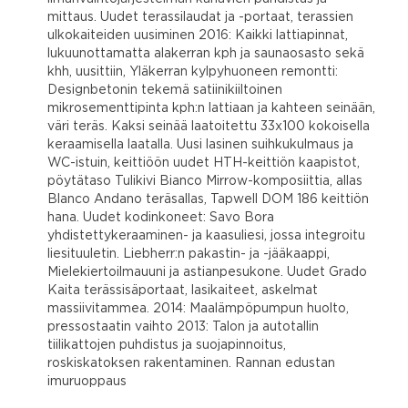
mittaus. Uudet terassilaudat ja -portaat, terassien
ulkokaiteiden uusiminen 2016: Kaikki lattiapinnat,
lukuunottamatta alakerran kph ja saunaosasto sekä
khh, uusittiin, Yläkerran kylpyhuoneen remontti:
Designbetonin tekemä satiinikiiltoinen
mikrosementtipinta kph:n lattiaan ja kahteen seinään,
väri teräs. Kaksi seinää laatoitettu 33x100 kokoisella
keraamisella laatalla. Uusi lasinen suihkukulmaus ja
WC-istuin, keittiöön uudet HTH-keittiön kaapistot,
pöytätaso Tulikivi Bianco Mirrow-komposiittia, allas
Blanco Andano teräsallas, Tapwell DOM 186 keittiön
hana. Uudet kodinkoneet: Savo Bora
yhdistettykeraaminen- ja kaasuliesi, jossa integroitu
liesituuletin. Liebherr:n pakastin- ja -jääkaappi,
Mielekiertoilmauuni ja astianpesukone. Uudet Grado
Kaita terässisäportaat, lasikaiteet, askelmat
massiivitammea. 2014: Maalämpöpumpun huolto,
pressostaatin vaihto 2013: Talon ja autotallin
tiilikattojen puhdistus ja suojapinnoitus,
roskiskatoksen rakentaminen. Rannan edustan
imuruoppaus