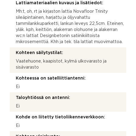
Lattiamateriaalien kuvaus ja lisätiedot:
Mh:t, oh, rt ja kirjaston lattia Novafloor Trinity
sileäpintainen, harjattu ja öljyvahattu
tammilankkuparketti, lankun leveys 22,5cm. Eteinen,
yläk. kph, keittiön, alakerran olohuone ja alakerran
wc:n lattiat Designbetonin satiinikiiltoista
mikrosementtiä. Khh ja tek. tila lattiat muovimattoa.
Kohteen säilytystilat:
Vaatehuone, kaapistot, kylmä ulkovarasto ja
sisävarasto
Kohteessa on satelliittiantenni:
Ei
Taloyhtiössä on antenni:
Ei
Kohde on liitetty tietoliikenneverkkoon:
Ei