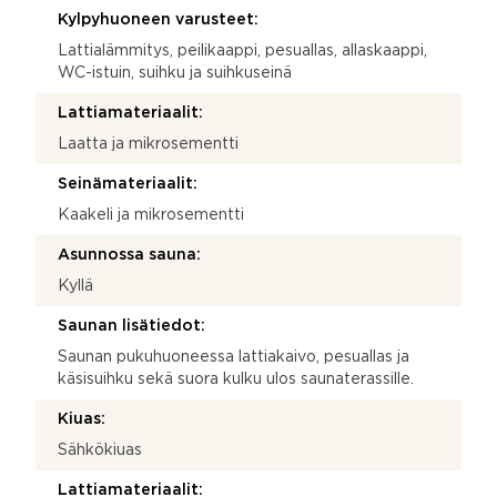
Kylpyhuoneen varusteet:
Lattialämmitys, peilikaappi, pesuallas, allaskaappi,
WC-istuin, suihku ja suihkuseinä
Lattiamateriaalit:
Laatta ja mikrosementti
Seinämateriaalit:
Kaakeli ja mikrosementti
Asunnossa sauna:
Kyllä
Saunan lisätiedot:
Saunan pukuhuoneessa lattiakaivo, pesuallas ja
käsisuihku sekä suora kulku ulos saunaterassille.
Kiuas:
Sähkökiuas
Lattiamateriaalit: