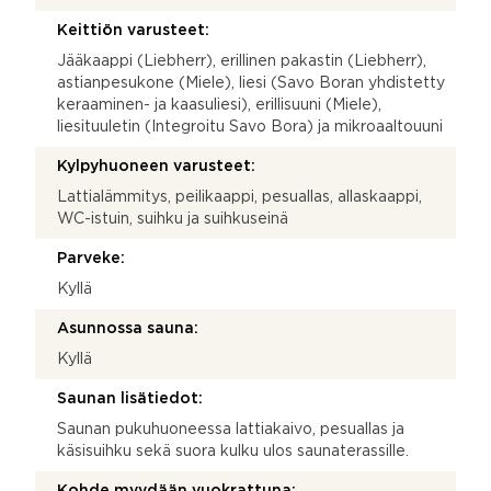
Keittiön varusteet:
Jääkaappi (Liebherr), erillinen pakastin (Liebherr),
astianpesukone (Miele), liesi (Savo Boran yhdistetty
keraaminen- ja kaasuliesi), erillisuuni (Miele),
liesituuletin (Integroitu Savo Bora) ja mikroaaltouuni
Kylpyhuoneen varusteet:
Lattialämmitys, peilikaappi, pesuallas, allaskaappi,
WC-istuin, suihku ja suihkuseinä
Parveke:
Kyllä
Asunnossa sauna:
Kyllä
Saunan lisätiedot:
Saunan pukuhuoneessa lattiakaivo, pesuallas ja
käsisuihku sekä suora kulku ulos saunaterassille.
Kohde myydään vuokrattuna: