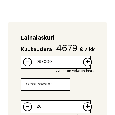
Lainalaskuri
4679
Kuukausierä
€ / kk
–
+
Asunnon velaton hinta
–
+