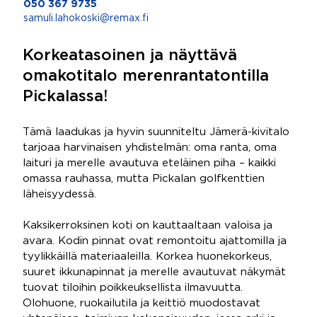
050 367 9735
samuli.lahokoski@remax.fi
Korkeatasoinen ja näyttävä
omakotitalo merenrantatontilla
Pickalassa!
Tämä laadukas ja hyvin suunniteltu Jämerä-kivitalo
tarjoaa harvinaisen yhdistelmän: oma ranta, oma
laituri ja merelle avautuva eteläinen piha – kaikki
omassa rauhassa, mutta Pickalan golfkenttien
läheisyydessä.
Kaksikerroksinen koti on kauttaaltaan valoisa ja
avara. Kodin pinnat ovat remontoitu ajattomilla ja
tyylikkäillä materiaaleilla. Korkea huonekorkeus,
suuret ikkunapinnat ja merelle avautuvat näkymät
tuovat tiloihin poikkeuksellista ilmavuutta.
Olohuone, ruokailutila ja keittiö muodostavat