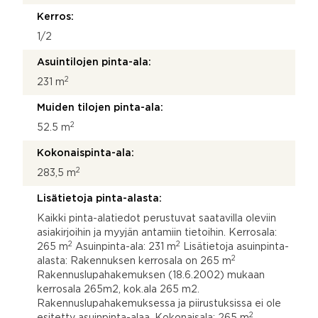
Kerros:
1/2
Asuintilojen pinta-ala:
2
231 m
Muiden tilojen pinta-ala:
2
52.5 m
Kokonaispinta-ala:
2
283,5 m
Lisätietoja pinta-alasta:
Kaikki pinta-alatiedot perustuvat saatavilla oleviin
asiakirjoihin ja myyjän antamiin tietoihin. Kerrosala:
2
2
265 m
Asuinpinta-ala: 231 m
Lisätietoja asuinpinta-
2
alasta: Rakennuksen kerrosala on 265 m
Rakennuslupahakemuksen (18.6.2002) mukaan
kerrosala 265m2, kok.ala 265 m2.
Rakennuslupahakemuksessa ja piirustuksissa ei ole
2
esitetty asuinpinta-alaa. Kokonaisala: 265 m