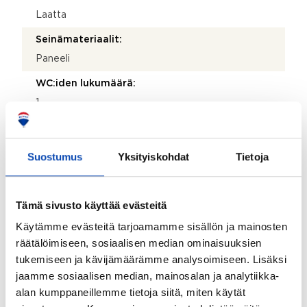
Laatta
Seinämateriaalit:
Paneeli
WC:iden lukumäärä:
1
Lattiamateriaalit:
Mikrosementti
Suostumus
Yksityiskohdat
Tietoja
Seinämateriaalit:
Mikrosementti
Tämä sivusto käyttää evästeitä
Varustus:
Käytämme evästeitä tarjoamamme sisällön ja mainosten
WC-istuin, pesuallas, allaskaappi, lattialämmitys ja
räätälöimiseen, sosiaalisen median ominaisuuksien
peilikaappi
tukemiseen ja kävijämäärämme analysoimiseen. Lisäksi
Lattiamateriaalit:
jaamme sosiaalisen median, mainosalan ja analytiikka-
alan kumppaneillemme tietoja siitä, miten käytät
Muovimatto