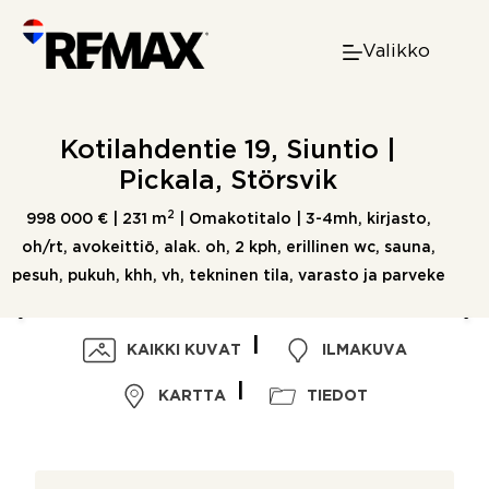
Skip
to
Valikko
content
Kotilahdentie 19, Siuntio |
Pickala, Störsvik
2
998 000 € |
231 m
| Omakotitalo | 3-4mh, kirjasto,
oh/rt, avokeittiö, alak. oh, 2 kph, erillinen wc, sauna,
pesuh, pukuh, khh, vh, tekninen tila, varasto ja parveke
KAIKKI KUVAT
ILMAKUVA
KARTTA
TIEDOT