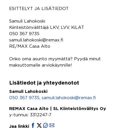
ESITTELYT JA LISÄTIEDOT
Samuli Lahokoski
Kiinteistönvälittäjä LKV, LVV, KiLAT
050 367 9735
samuli.lahokoski@remax.fi
RE/MAX Casa Alto
Onko oma asunto myymättä? Pyydä minut
maksuttomalle arviokäynnille!
Lisätiedot ja yhteydenotot
Samuli Lahokoski
050 367 9735
,
samuli.lahokoski@remax.fi
REMAX Casa Alto | SL Kiinteistönvälitys Oy
y-tunnus: 3312247-7
Jaa linkki