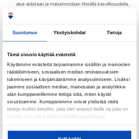
alue aidataan ja maisemoidaan tiheällä kasvillisuudella,
joka toimii sekä näkösuojana että osana hulevesien
hallintaa. Alueen toiminnot on suunniteltu ympäristöä
kunnioittaen ja yksityisten yhtiöiden ylläpitäminä,
luoden korkeatasoisen ja luonnonläheisen
Suostumus
Yksityiskohdat
Tietoja
kokonaisuuden.
Tämä sivusto käyttää evästeitä
Käytämme evästeitä tarjoamamme sisällön ja mainosten
räätälöimiseen, sosiaalisen median ominaisuuksien
Kartta
tukemiseen ja kävijämäärämme analysoimiseen. Lisäksi
jaamme sosiaalisen median, mainosalan ja analytiikka-
alan kumppaneillemme tietoja siitä, miten käytät
sivustoamme. Kumppanimme voivat yhdistää näitä
tietoja muihin tietoihin, joita olet antanut heille tai joita on
kerätty, kun olet käyttänyt heidän palvelujaan.
Salli kaikki