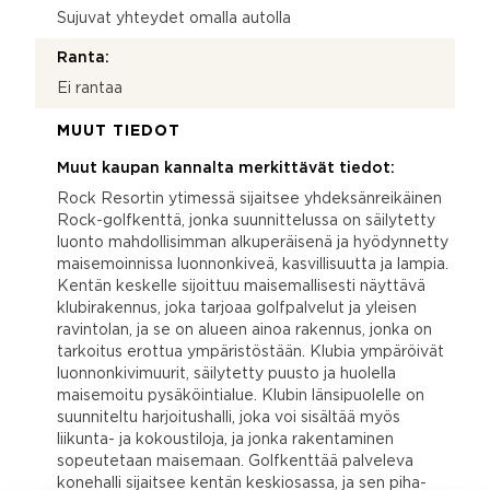
Sujuvat yhteydet omalla autolla
Ranta:
Ei rantaa
MUUT TIEDOT
Muut kaupan kannalta merkittävät tiedot:
Rock Resortin ytimessä sijaitsee yhdeksänreikäinen
Rock-golfkenttä, jonka suunnittelussa on säilytetty
luonto mahdollisimman alkuperäisenä ja hyödynnetty
maisemoinnissa luonnonkiveä, kasvillisuutta ja lampia.
Kentän keskelle sijoittuu maisemallisesti näyttävä
klubirakennus, joka tarjoaa golfpalvelut ja yleisen
ravintolan, ja se on alueen ainoa rakennus, jonka on
tarkoitus erottua ympäristöstään. Klubia ympäröivät
luonnonkivimuurit, säilytetty puusto ja huolella
maisemoitu pysäköintialue. Klubin länsipuolelle on
suunniteltu harjoitushalli, joka voi sisältää myös
liikunta- ja kokoustiloja, ja jonka rakentaminen
sopeutetaan maisemaan. Golfkenttää palveleva
konehalli sijaitsee kentän keskiosassa, ja sen piha-