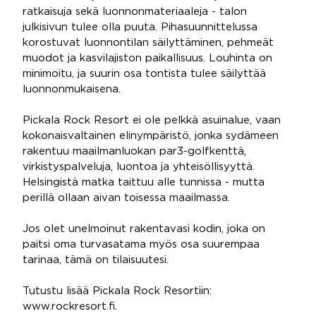
ratkaisuja sekä luonnonmateriaaleja - talon
julkisivun tulee olla puuta. Pihasuunnittelussa
korostuvat luonnontilan säilyttäminen, pehmeät
muodot ja kasvilajiston paikallisuus. Louhinta on
minimoitu, ja suurin osa tontista tulee säilyttää
luonnonmukaisena.
Pickala Rock Resort ei ole pelkkä asuinalue, vaan
kokonaisvaltainen elinympäristö, jonka sydämeen
rakentuu maailmanluokan par3-golfkenttä,
virkistyspalveluja, luontoa ja yhteisöllisyyttä.
Helsingistä matka taittuu alle tunnissa - mutta
perillä ollaan aivan toisessa maailmassa.
Jos olet unelmoinut rakentavasi kodin, joka on
paitsi oma turvasatama myös osa suurempaa
tarinaa, tämä on tilaisuutesi.
Tutustu lisää Pickala Rock Resortiin:
www.rockresort.fi.