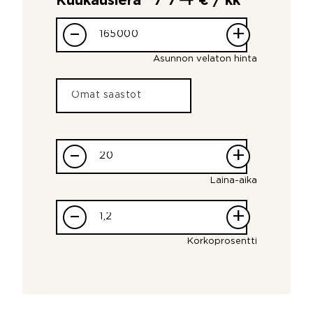
Kuukausierä
€ / kk
–
+
Asunnon velaton hinta
–
+
Laina-aika
–
+
Korkoprosentti