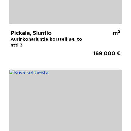
2
Pickala, Siuntio
m
Aurinkoharjuntie kortteli 84, to
ntti 3
169 000 €