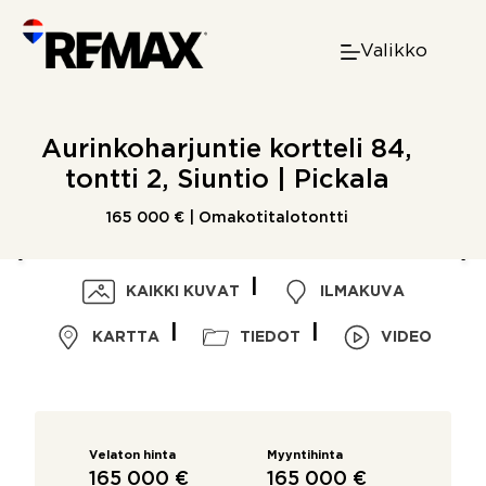
Skip
to
Valikko
content
Aurinkoharjuntie kortteli 84,
tontti 2, Siuntio | Pickala
165 000 € | Omakotitalotontti
KAIKKI KUVAT
ILMAKUVA
KARTTA
TIEDOT
VIDEO
Velaton hinta
Myyntihinta
165 000 €
165 000 €