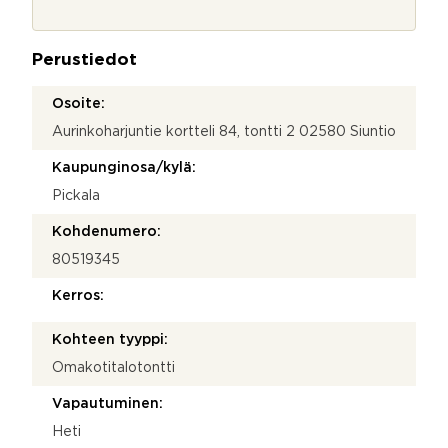
o
j
a
Perustiedot
*
Osoite:
Aurinkoharjuntie kortteli 84, tontti 2 02580 Siuntio
Kaupunginosa/kylä:
Pickala
Kohdenumero:
80519345
Kerros:
Kohteen tyyppi:
Omakotitalotontti
Vapautuminen:
Heti