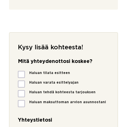
Kysy lisää kohteesta!
Mitä yhteydenottosi koskee?
M
Haluan tilata esitteen
i
t
Haluan varata esittelyajan
ä
Haluan tehdä kohteesta tarjouksen
y
h
Haluan maksuttoman arvion asunnostani
t
e
y
Yhteystietosi
d
e