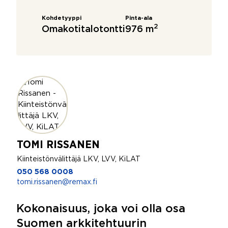
Kohdetyyppi
Pinta-ala
2
Omakotitalotontti
976 m
TOMI RISSANEN
Kiinteistönvälittäjä LKV, LVV, KiLAT
050 568 0008
tomi.rissanen@remax.fi
Kokonaisuus, joka voi olla osa
Suomen arkkitehtuurin