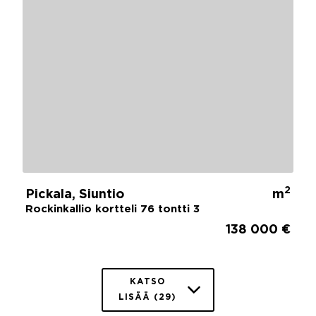
2
Pickala, Siuntio
m
Rockinkallio kortteli 76 tontti 3
138 000 €
KATSO
LISÄÄ (29)