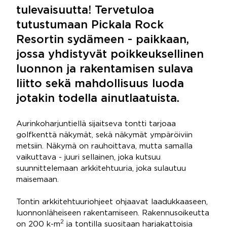
tulevaisuutta! Tervetuloa
tutustumaan Pickala Rock
Resortin sydämeen - paikkaan,
jossa yhdistyvät poikkeuksellinen
luonnon ja rakentamisen sulava
liitto sekä mahdollisuus luoda
jotakin todella ainutlaatuista.
Aurinkoharjuntiellä sijaitseva tontti tarjoaa
golfkenttä näkymät, sekä näkymät ympäröiviin
metsiin. Näkymä on rauhoittava, mutta samalla
vaikuttava - juuri sellainen, joka kutsuu
suunnittelemaan arkkitehtuuria, joka sulautuu
maisemaan.
Tontin arkkitehtuuriohjeet ohjaavat laadukkaaseen,
luonnonläheiseen rakentamiseen. Rakennusoikeutta
2
on 200 k-m
ja tontilla suositaan harjakattoisia