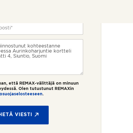
uan, että REMAX-välittäjä on minuun
eydessä. Olen tutustunut REMAXin
tosuojaselosteeseen
.
HETÄ VIESTI