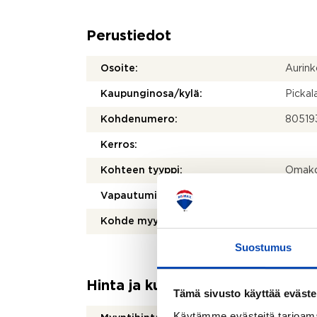
Perustiedot
Osoite:
Aurink
Kaupunginosa/kylä:
Pickal
Kohdenumero:
80519
Kerros:
Kohteen tyyppi:
Omakot
Vapautuminen:
Heti
Kohde myydään vuokrattuna:
Ei
Suostumus
Hinta ja kustannukset
Tämä sivusto käyttää eväste
Käytämme evästeitä tarjoama