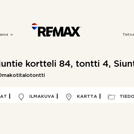
assa
Tieto
ntie kortteli 84, tontti 4, Siun
Omakotitalotontti
VAT
ILMAKUVA
KARTTA
TIED
Kohdetyyppi