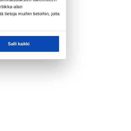
tiikka-alan
ietoja muihin tietoihin, joita
Salli kaikki