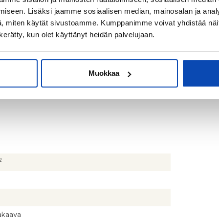
00 €
iseen. Lisäksi jaamme sosiaalisen median, mainosalan ja analy
, miten käytät sivustoamme. Kumppanimme voivat yhdistää näitä t
n kerätty, kun olet käyttänyt heidän palvelujaan.
63-4-268
Muokkaa
la ei energiatodistuslain nojalla tarvitse olla
atodistusta
2
kaava