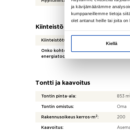
Myyntihinta:
180 0
ja kävijämäärämme analysoim
kumppaneillemme tietoja siitä
olet antanut heille tai joita o
Kiinteistö
Kiinteistötunnus:
755-4
Kiellä
Onko kohteesta
Kohteel
energiatodistusta?:
energi
Tontti ja kaavoitus
Tontin pinta-ala:
853 m
Tontin omistus:
Oma
2
Rakennusoikeus kerros-m
:
200
Kaavoitus:
Asema