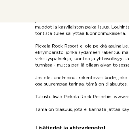
Tontin arkkitehtuuriohjeet ohjaavat laaduk
rakentamiseen. Rakennusoikeutta on 200 k
harjakattoisia ratkaisuja sekä luonnonmateriaa
puuta. Pihasuunnittelussa korostuvat luonn
muodot ja kasvilajiston paikallisuus. Louhint
tontista tulee säilyttää luonnonmukaisena.
Pickala Rock Resort ei ole pelkkä asuinalue
elinympäristö, jonka sydämeen rakentuu ma
virkistyspalveluja, luontoa ja yhteisöllisyytt
tunnissa - mutta perillä ollaan aivan toisess
Jos olet unelmoinut rakentavasi kodin, jok
osa suurempaa tarinaa, tämä on tilaisuutesi.
Tutustu lisää Pickala Rock Resortiin: www.ro
Tämä on tilaisuus, jota ei kannata jättää kä
Lisätiedot ja yhteydenotot