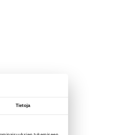
Tietoja
 ominaisuuksien tukemiseen