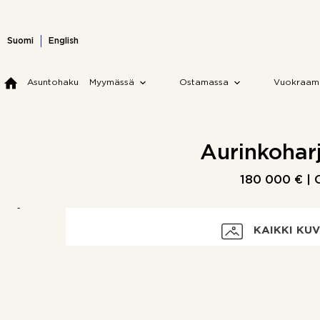
Skip
to
content
Suomi
English
Asuntohaku
Myymässä
Ostamassa
Vuokraam
Aurinkoharju
180 000 € | 
KAIKKI KU
Velaton hinta
Myyntihinta