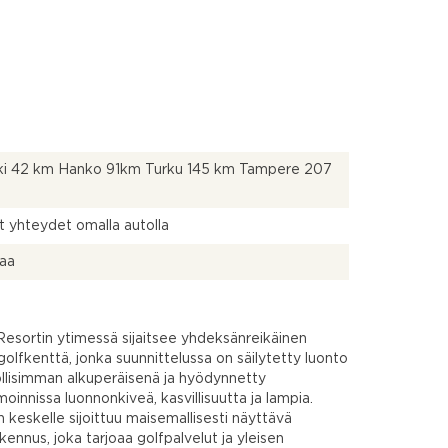
nki 42 km Hanko 91km Turku 145 km Tampere 207
t yhteydet omalla autolla
taa
esortin ytimessä sijaitsee yhdeksänreikäinen
olfkenttä, jonka suunnittelussa on säilytetty luonto
lisimman alkuperäisenä ja hyödynnetty
oinnissa luonnonkiveä, kasvillisuutta ja lampia.
 keskelle sijoittuu maisemallisesti näyttävä
akennus, joka tarjoaa golfpalvelut ja yleisen