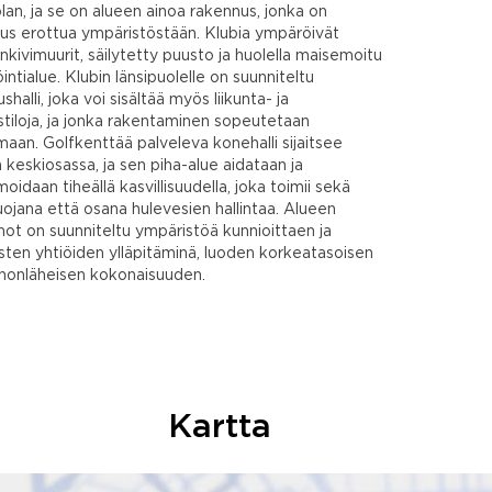
olan, ja se on alueen ainoa rakennus, jonka on
tus erottua ympäristöstään. Klubia ympäröivät
nkivimuurit, säilytetty puusto ja huolella maisemoitu
intialue. Klubin länsipuolelle on suunniteltu
ushalli, joka voi sisältää myös liikunta- ja
tiloja, ja jonka rakentaminen sopeutetaan
aan. Golfkenttää palveleva konehalli sijaitsee
 keskiosassa, ja sen piha-alue aidataan ja
oidaan tiheällä kasvillisuudella, joka toimii sekä
ojana että osana hulevesien hallintaa. Alueen
not on suunniteltu ympäristöä kunnioittaen ja
isten yhtiöiden ylläpitäminä, luoden korkeatasoisen
nnonläheisen kokonaisuuden.
Kartta