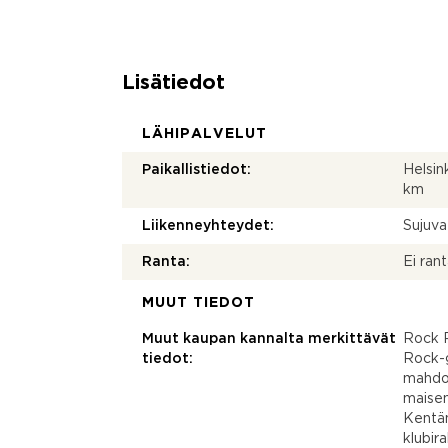
Lisätiedot
LÄHIPALVELUT
Paikallistiedot:
Helsi
km
Liikenneyhteydet:
Sujuva
Ranta:
Ei ran
MUUT TIEDOT
Muut kaupan kannalta merkittävät
Rock R
tiedot:
Rock-g
mahdol
maisem
Kentän
klubir