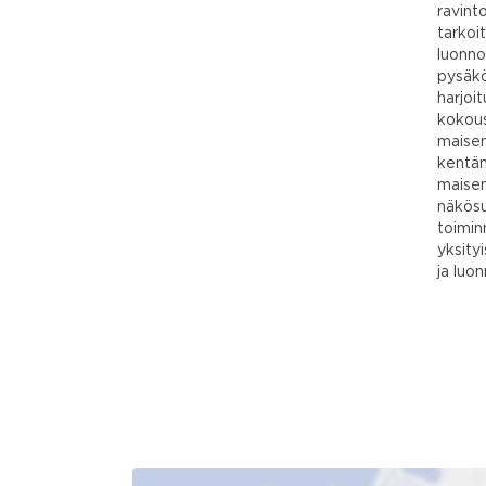
ravint
tarkoi
luonno
pysäkö
harjoit
kokous
maisem
kentän
maisem
näkösu
toimin
yksity
ja luo