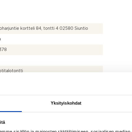
oharjuntie kortteli 84, tontti 4 02580 Siuntio
a
378
italotontti
Yksityiskohdat
itä
mme sisällön ja mainosten räätälöimiseen, sosiaalisen median