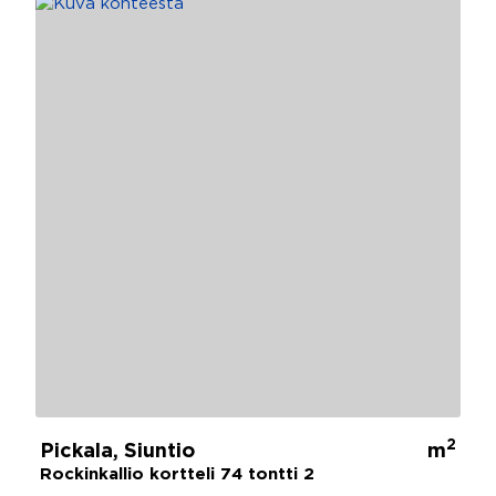
2
Pickala, Siuntio
m
Rockinkallio kortteli 74 tontti 2