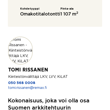
Kohdetyyppi
Pinta-ala
2
Omakotitalotontti
1 107 m
TOMI RISSANEN
Kiinteistönvälittäjä LKV, LVV, KiLAT
050 568 0008
tomi.rissanen@remax.fi
Kokonaisuus, joka voi olla osa
Suomen arkkitehtuurin