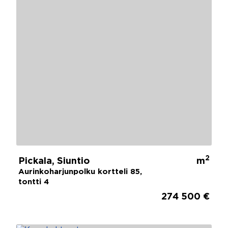
2
Pickala, Siuntio
m
Aurinkoharjunpolku kortteli 85,
tontti 4
274 500 €