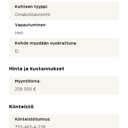
Kohteen tyyppi:
Omakotitalotontti
Vapautuminen:
Heti
Kohde myydään vuokrattuna:
Ei
Hinta ja kustannukset
Myyntihinta:
259 500 €
Kiinteistö
Kiinteistötunnus:
755-463-4-278