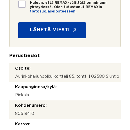
*
*
T
u
Haluan, että REMAX-välittäjä on minuun
i
h
yhteydessä. Olen tutustunut REMAXin
tietosuojaselosteeseen
.
e
e
t
l
o
i
s
n
LÄHETÄ VIESTI
u
n
o
u
j
m
a
e
Perustiedot
*
r
o
T
Osoite:
i
Aurinkoharjunpolku kortteli 85, tontti 1 02580 Siuntio
e
t
Kaupunginosa/kylä:
o
Pickala
s
u
Kohdenumero:
o
j
80519410
a
Kerros: