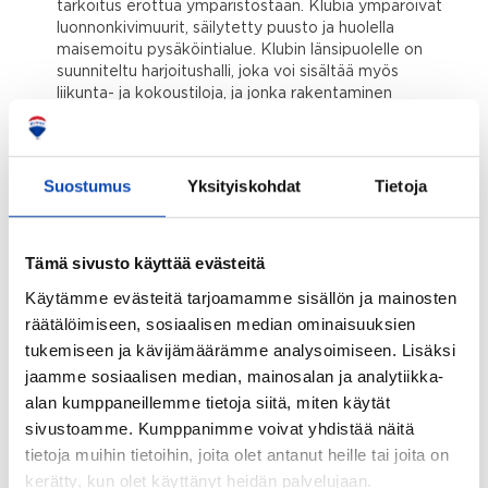
tarkoitus erottua ympäristöstään. Klubia ympäröivät
luonnonkivimuurit, säilytetty puusto ja huolella
maisemoitu pysäköintialue. Klubin länsipuolelle on
suunniteltu harjoitushalli, joka voi sisältää myös
liikunta- ja kokoustiloja, ja jonka rakentaminen
sopeutetaan maisemaan. Golfkenttää palveleva
konehalli sijaitsee kentän keskiosassa, ja sen piha-
alue aidataan ja maisemoidaan tiheällä kasvillisuudella,
joka toimii sekä näkösuojana että osana hulevesien
Suostumus
Yksityiskohdat
Tietoja
hallintaa. Alueen toiminnot on suunniteltu ympäristöä
kunnioittaen ja yksityisten yhtiöiden ylläpitäminä,
luoden korkeatasoisen ja luonnonläheisen
Tämä sivusto käyttää evästeitä
kokonaisuuden.
Käytämme evästeitä tarjoamamme sisällön ja mainosten
räätälöimiseen, sosiaalisen median ominaisuuksien
tukemiseen ja kävijämäärämme analysoimiseen. Lisäksi
jaamme sosiaalisen median, mainosalan ja analytiikka-
Kartta
alan kumppaneillemme tietoja siitä, miten käytät
sivustoamme. Kumppanimme voivat yhdistää näitä
tietoja muihin tietoihin, joita olet antanut heille tai joita on
kerätty, kun olet käyttänyt heidän palvelujaan.