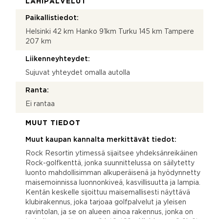
LÄHIPALVELUT
Paikallistiedot:
Helsinki 42 km Hanko 91km Turku 145 km Tampere
207 km
Liikenneyhteydet:
Sujuvat yhteydet omalla autolla
Ranta:
Ei rantaa
MUUT TIEDOT
Muut kaupan kannalta merkittävät tiedot:
Rock Resortin ytimessä sijaitsee yhdeksänreikäinen
Rock-golfkenttä, jonka suunnittelussa on säilytetty
luonto mahdollisimman alkuperäisenä ja hyödynnetty
maisemoinnissa luonnonkiveä, kasvillisuutta ja lampia.
Kentän keskelle sijoittuu maisemallisesti näyttävä
klubirakennus, joka tarjoaa golfpalvelut ja yleisen
ravintolan, ja se on alueen ainoa rakennus, jonka on