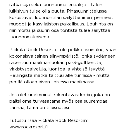
ratkaisuja sekä luonnonmateriaaleja - talon
julkisivun tulee olla puuta. Pihasuunnittelussa
korostuvat luonnontilan säilyttäminen, pehmeät
muodot ja kasvilajiston paikallisuus. Louhinta on
minimoitu, ja suurin osa tontista tulee säilyttää
luonnonmukaisena.
Pickala Rock Resort ei ole pelkkä asuinalue, vaan
kokonaisvaltainen elinympäristö, jonka sydämeen
rakentuu maailmanluokan par3-golfkenttä,
virkistyspalveluja, luontoa ja yhteisöllisyyttä.
Helsingistä matka taittuu alle tunnissa - mutta
perillä ollaan aivan toisessa maailmassa.
Jos olet unelmoinut rakentavasi kodin, joka on
paitsi oma turvasatama myös osa suurempaa
tarinaa, tämä on tilaisuutesi.
Tutustu lisää Pickala Rock Resortiin:
www.rockresort.fi.