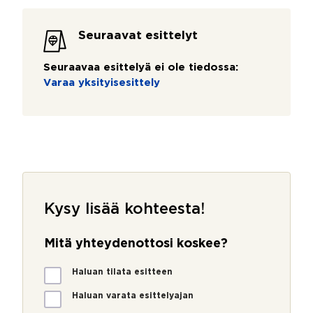
Seuraavat esittelyt
Seuraavaa esittelyä ei ole tiedossa:
Varaa yksityisesittely
Kysy lisää kohteesta!
Mitä yhteydenottosi koskee?
M
Haluan tilata esitteen
i
t
Haluan varata esittelyajan
ä