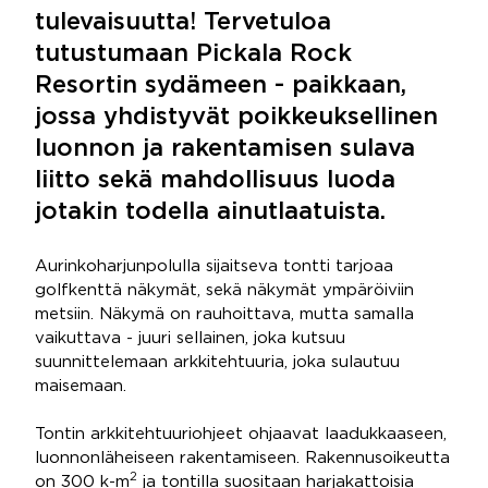
tulevaisuutta! Tervetuloa
tutustumaan Pickala Rock
Resortin sydämeen - paikkaan,
jossa yhdistyvät poikkeuksellinen
luonnon ja rakentamisen sulava
liitto sekä mahdollisuus luoda
jotakin todella ainutlaatuista.
Aurinkoharjunpolulla sijaitseva tontti tarjoaa
golfkenttä näkymät, sekä näkymät ympäröiviin
metsiin. Näkymä on rauhoittava, mutta samalla
vaikuttava - juuri sellainen, joka kutsuu
suunnittelemaan arkkitehtuuria, joka sulautuu
maisemaan.
Tontin arkkitehtuuriohjeet ohjaavat laadukkaaseen,
luonnonläheiseen rakentamiseen. Rakennusoikeutta
2
on 300 k-m
ja tontilla suositaan harjakattoisia