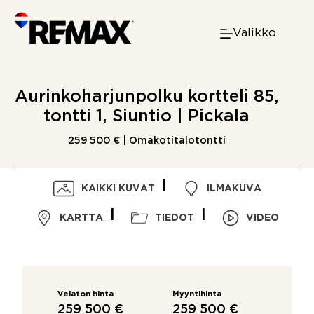
Skip
to
Valikko
content
Aurinkoharjunpolku kortteli 85,
tontti 1, Siuntio | Pickala
259 500 € | Omakotitalotontti
KAIKKI KUVAT
ILMAKUVA
KARTTA
TIEDOT
VIDEO
Velaton hinta
Myyntihinta
259 500 €
259 500 €