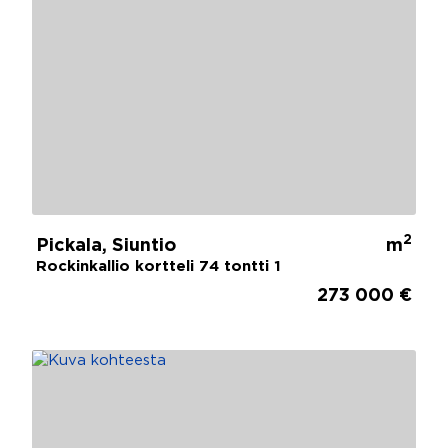
2
Pickala, Siuntio
m
Rockinkallio kortteli 74 tontti 1
273 000 €