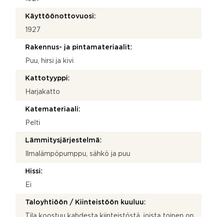
Käyttöönottovuosi:
1927
Rakennus- ja pintamateriaalit:
Puu, hirsi ja kivi
Kattotyyppi:
Harjakatto
Katemateriaali:
Pelti
Lämmitysjärjestelmä:
Ilmalämpöpumppu, sähkö ja puu
Hissi:
Ei
Taloyhtiöön / Kiinteistöön kuuluu:
Tila koostuu kahdesta kiinteistöstä, joista toinen on