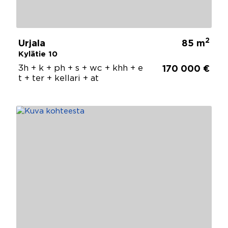
2
Urjala
85 m
Kylätie 10
3h + k + ph + s + wc + khh + e
170 000 €
t + ter + kellari + at