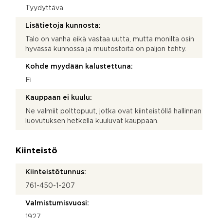
Tyydyttävä
Lisätietoja kunnosta:
Talo on vanha eikä vastaa uutta, mutta monilta osin
hyvässä kunnossa ja muutostöitä on paljon tehty.
Kohde myydään kalustettuna:
Ei
Kauppaan ei kuulu:
Ne valmiit polttopuut, jotka ovat kiinteistöllä hallinnan
luovutuksen hetkellä kuuluvat kauppaan.
Kiinteistö
Kiinteistötunnus:
761-450-1-207
Valmistumisvuosi:
1927