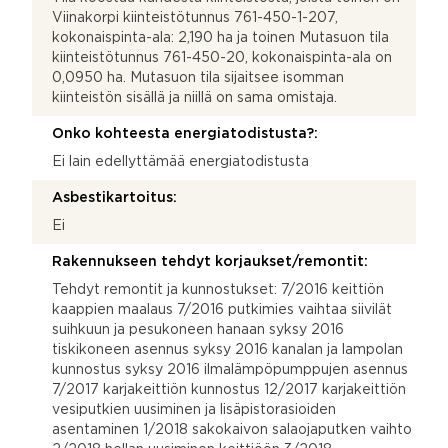
Viinakorpi kiinteistötunnus 761-450-1-207,
kokonaispinta-ala: 2,190 ha ja toinen Mutasuon tila
kiinteistötunnus 761-450-20, kokonaispinta-ala on
0,0950 ha. Mutasuon tila sijaitsee isomman
kiinteistön sisällä ja niillä on sama omistaja.
Onko kohteesta energiatodistusta?:
Ei lain edellyttämää energiatodistusta
Asbestikartoitus:
Ei
Rakennukseen tehdyt korjaukset/remontit:
Tehdyt remontit ja kunnostukset: 7/2016 keittiön
kaappien maalaus 7/2016 putkimies vaihtaa siivilät
suihkuun ja pesukoneen hanaan syksy 2016
tiskikoneen asennus syksy 2016 kanalan ja lampolan
kunnostus syksy 2016 ilmalämpöpumppujen asennus
7/2017 karjakeittiön kunnostus 12/2017 karjakeittiön
vesiputkien uusiminen ja lisäpistorasioiden
asentaminen 1/2018 sakokaivon salaojaputken vaihto