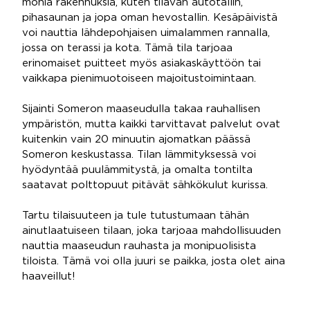
monia rakennuksia, kuten tilavan autotallin,
pihasaunan ja jopa oman hevostallin. Kesäpäivistä
voi nauttia lähdepohjaisen uimalammen rannalla,
jossa on terassi ja kota. Tämä tila tarjoaa
erinomaiset puitteet myös asiakaskäyttöön tai
vaikkapa pienimuotoiseen majoitustoimintaan.
Sijainti Someron maaseudulla takaa rauhallisen
ympäristön, mutta kaikki tarvittavat palvelut ovat
kuitenkin vain 20 minuutin ajomatkan päässä
Someron keskustassa. Tilan lämmityksessä voi
hyödyntää puulämmitystä, ja omalta tontilta
saatavat polttopuut pitävät sähkökulut kurissa.
Tartu tilaisuuteen ja tule tutustumaan tähän
ainutlaatuiseen tilaan, joka tarjoaa mahdollisuuden
nauttia maaseudun rauhasta ja monipuolisista
tiloista. Tämä voi olla juuri se paikka, josta olet aina
haaveillut!