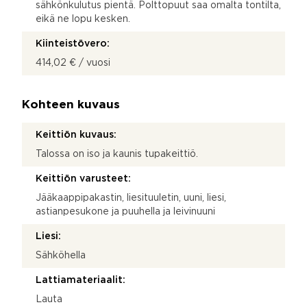
sähkönkulutus pientä. Polttopuut saa omalta tontilta,
eikä ne lopu kesken.
Kiinteistövero:
414,02 € / vuosi
Kohteen kuvaus
Keittiön kuvaus:
Talossa on iso ja kaunis tupakeittiö.
Keittiön varusteet:
Jääkaappipakastin, liesituuletin, uuni, liesi,
astianpesukone ja puuhella ja leivinuuni
Liesi:
Sähköhella
Lattiamateriaalit:
Lauta