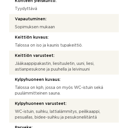
Kohteen yleiskunto:
Tyydyttävä
Vapautuminen:
Sopimuksen mukaan
Keittiön kuvaus:
Talossa on iso ja kaunis tupakeittiö.
Keittiön varusteet:
Jääkaappipakastin, liesituuletin, uuni, liesi,
astianpesukone ja puuhella ja leivinuuni
Kylpyhuoneen kuvaus:
Talossa on kph, jossa on myös WC-istuin sekä
puulämmitteinen sauna.
Kylpyhuoneen varusteet:
WC-istuin, suihku, lattialämmitys, peilikaappi,
pesuallas, bidee-suihku ja pesukoneliitäntä
Parveke: