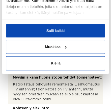
sivustoamme. Kumppanimme voivat yhdistää näitä
tietoja muihin tietoihin, joita olet antanut heille tai joita on
Hirsiseinät ja päällä hirsipaneeli. Talon ikkunat ovat
alkuperäiset. Talon kivijalka on tehty isoista
kerätty, kun olet käyttänyt heidän palvelujaan.
kivilohkareista.
Lattiamateriaalien kuvaus ja lisätiedot:
Salli kaikki
Lankkulattiat
Kattomateriaalien kuvaus ja lisätiedot:
Muokkaa
Peltikatto
Kohteen säilytystilat:
Kiellä
Kylmä ulkovarasto, lämmin ulkovarasto, kaapistot ja
komeroita
Myyjän aikana huoneistoon tehdyt toimenpiteet:
Katso listaus tehdyistä remonteista. Lisähuomautus
TV antenniin; talon katolla on TV antenni, mutta
nykyisen omistajan mukaan se ei ole ollut käytössä
eikä luultavimmin toimi.
Kohteen yleiskunto: