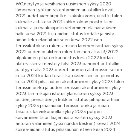
WC.n pytyn ja vesihanan uusiminen syksy 2020
lämpimän työtilan rakentaminen autotalliin kevät
2021 uudet viemäriputket sakokaivoon, uusittu talon
kulmalle asti kesä 2021 sähkötolpan poisto talon
kulmalta ja maakaapelin vetäminen eläinaitauksen
halki kesä 2021 tuija-aidan istutus kodalle ja riista-
aidan teko eläinaitaukseen kesä 2022 ison
terassikatoksen rakentaminen lammen rantaan syksy
2022 uuden puuliiterin rakentaminen alkaa 3/2022
alpakoiden pihaton kunnostus kesä 2022 kodan
alaterassin viimeistely talvi 2023 pariovet autotallin
päätyyn talvi 2023 päreet lammen alaterassin seiniin
kesä 2023 kodan terassikatoksen seinien pinnoitus
kesä 2023 piha-aidan rakentaminen syksy 2023 talon
terassin purku ja uuden terassin rakentaminen syksy
2023 tammikujan istutus ylämäkeen syksy 2023
puiden, pensaiden ja kukkien istutus pihapuutarhaan
syksy 2023 pihasaunan terassin purku ja maan
tasoitus kaivinkoneella syksy 2023 pohjien
kaivaminen talon laajennusta varten syksy 2023
anturan valaminen (yksi nurkka kesken) kevät 2024
spirea-aidan istutus pihasaunan eteen kesä 2024