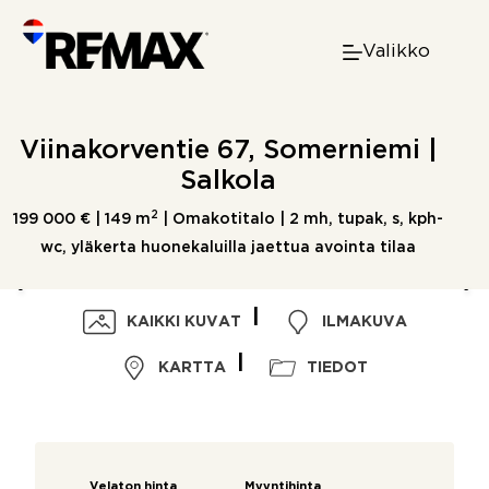
Skip
to
Valikko
content
Viinakorventie 67, Somerniemi |
Salkola
2
199 000 € |
149 m
| Omakotitalo | 2 mh, tupak, s, kph-
wc, yläkerta huonekaluilla jaettua avointa tilaa
KAIKKI KUVAT
ILMAKUVA
KARTTA
TIEDOT
Velaton hinta
Myyntihinta