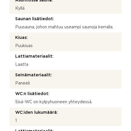
Asunnossa sauna:
Kyllä
Saunan lisätiedot:
Puusauna, johon mahtuu useampi saunoja kerralla.
Kiuas:
Puukiuas
Lattiamateriaalit:
Laatta
Seinämateriaalit:
Paneeli
WC:n lisätiedot:
Sisä-WC on kylpyhuoneen yhteydessä.
WC:iden lukumäärä:
1