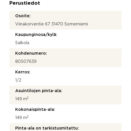
Perustiedot
*
Osoite:
Viinakorventie 67 31470 Somerniemi
Kaupunginosa/kylä:
Salkola
Kohdenumero:
80507639
Kerros:
1/2
Asuintilojen pinta-ala:
2
149 m
Kokonaispinta-ala:
2
149 m
Pinta-ala on tarkistusmitattu: