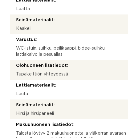
Lattiamateriaalit:
Laatta
Seinämateriaalit:
Kaakeli
Varustus:
WC-istuin, suihku, peilikaappi, bidee-suihku,
lattiakaivo ja pesuallas
Olohuoneen lisätiedot:
Tupakeittiön yhteydessä
Lattiamateriaalit:
Lauta
Seinämateriaalit:
Hirsi ja hirsipaneeli
Makuuhuoneen lisätiedot:
Talosta löytyy 2 makuuhuonetta ja yläkerran avaraan