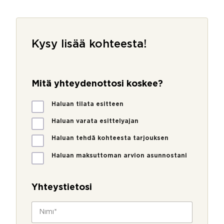
Kysy lisää kohteesta!
Mitä yhteydenottosi koskee?
M
Haluan tilata esitteen
i
t
Haluan varata esittelyajan
ä
Haluan tehdä kohteesta tarjouksen
y
h
Haluan maksuttoman arvion asunnostani
t
e
y
Yhteystietosi
d
e
N
n
i
o