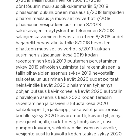
2/2018 hellan uusiminen keittiöön 3/2018
pönttöuunin muuraus pikkukammariin 5/2018
pihasaunan pukuhuoneen maalaus 6/2018 lampaiden
pihaton maalaus ja muoviset oviverhot 7/2018
pihasaunan vesiputkien uusiminen 8/2018
sakokaivojen imeytyskentän tekeminen 8/2018
salaojien kaivaminen hevostallin eteen 8/2018 uudet
harjapellit hevostallin katolle 8/2018 hevosten
pihattoon muoviset oviverhot 5/2019 kiukaan
uusiminen sisäsaunaan kesä 2019 kodan
rakentaminen kesä 2019 puutarhan perustaminen
syksy 2019 sähköjen uusimista tallirakennukseen ja
tallin pihavalojen asennus syksy 2019 hevostallin
sulaketaulun uusiminen kevät 2020 uudet portaat
heinävintille kevät 2020 pihalammen tyhjennys,
pohjan putsaus kaivinkoneella kevät 2020 autotallin
pihavalojen asennus kesä 2020 kodan terassin
rakentaminen ja kasvien istutusta kesä 2020
sähkökaapelit ja jääkaappi, sekä valot ja pistorasiat
kodalle syksy 2020 kaivoremontti; kaivon tyhjennys,
pesu juuriharjalla, uudet pestyt pohjakivet, uusi
pumppu kaivoon, sähkökaapelin asennus kaivolle,
vesijohto uusittu kaivolta kodan taakse syksy 2020