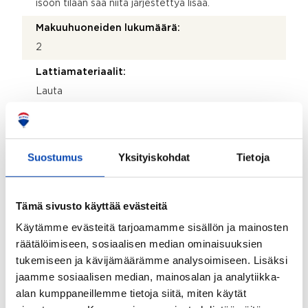
isoon tilaan saa niitä järjestettyä lisää.
Makuuhuoneiden lukumäärä:
2
Lattiamateriaalit:
Lauta
Seinämateriaalit:
Hirsipaneeli ja hirsi
Suostumus
Yksityiskohdat
Tietoja
Muut tilat:
Eteinen, "tekninen tila", missä on pesukone,
kirjastokäytävä.
Tämä sivusto käyttää evästeitä
Takkatiedot:
Käytämme evästeitä tarjoamamme sisällön ja mainosten
Ei takkaa ja lammen terassilla on ulkotakka
räätälöimiseen, sosiaalisen median ominaisuuksien
tukemiseen ja kävijämäärämme analysoimiseen. Lisäksi
Parveke:
jaamme sosiaalisen median, mainosalan ja analytiikka-
Ei
alan kumppaneillemme tietoja siitä, miten käytät
Seinämateriaalien kuvaus ja lisätiedot: