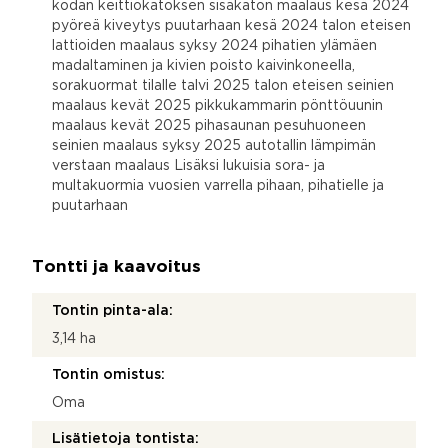
kodan keittiökatoksen sisäkaton maalaus kesä 2024
pyöreä kiveytys puutarhaan kesä 2024 talon eteisen
lattioiden maalaus syksy 2024 pihatien ylämäen
madaltaminen ja kivien poisto kaivinkoneella,
sorakuormat tilalle talvi 2025 talon eteisen seinien
maalaus kevät 2025 pikkukammarin pönttöuunin
maalaus kevät 2025 pihasaunan pesuhuoneen
seinien maalaus syksy 2025 autotallin lämpimän
verstaan maalaus Lisäksi lukuisia sora- ja
multakuormia vuosien varrella pihaan, pihatielle ja
puutarhaan
Tontti ja kaavoitus
Tontin pinta-ala:
3,14 ha
Tontin omistus:
Oma
Lisätietoja tontista: