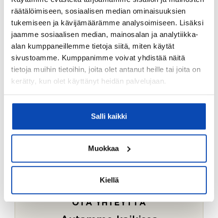
Ostotoimeksiantopalvelumme sopii myös esimerkiksi
räätälöimiseen, sosiaalisen median ominaisuuksien
sijoitus- ja vapaa-ajan asuntojen ostoon.
tukemiseen ja kävijämäärämme analysoimiseen. Lisäksi
jaamme sosiaalisen median, mainosalan ja analytiikka-
LUE LISÄÄ
alan kumppaneillemme tietoja siitä, miten käytät
sivustoamme. Kumppanimme voivat yhdistää näitä
tietoja muihin tietoihin, joita olet antanut heille tai joita on
kerätty, kun olet käyttänyt heidän palvelujaan.
Salli kaikki
Muokkaa
Kiellä
OTA YHTEYTTÄ