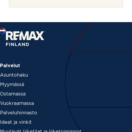
r
j
e
Palvelut
Asuntohaku
Myymässä
Ostamassa
Vuokraamassa
Palveluhinnasto
Ideat ja vinkit
Myytävät liiketilat ja liiketoiminnot