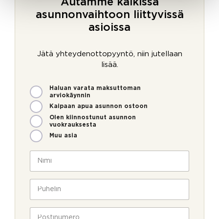
Autamme kaikissa
asunnonvaihtoon liittyvissä
asioissa
Jätä yhteydenottopyyntö, niin jutellaan
lisää.
M
Haluan varata maksuttoman
i
arviokäynnin
t
Kaipaan apua asunnon ostoon
e
Olen kiinnostunut asunnon
n
vuokrauksesta
v
Muu asia
o
i
N
m
i
m
m
e
i
P
o
*
u
l
h
l
e
P
a