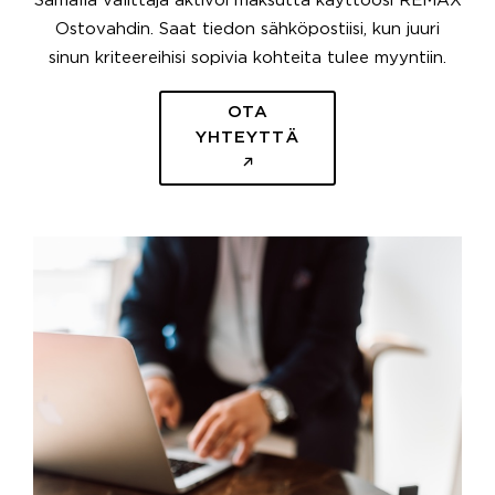
Samalla välittäjä aktivoi maksutta käyttöösi REMAX
Ostovahdin. Saat tiedon sähköpostiisi, kun juuri
sinun kriteereihisi sopivia kohteita tulee myyntiin.
OTA
YHTEYTTÄ