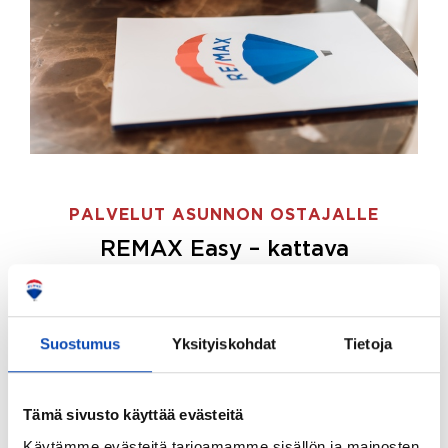
PALVELUT ASUNNON OSTAJALLE
REMAX Easy – kattava
palvelupaketti asunnon ostoon
REMAX Easy on palvelupakettimme asunnon
ostajille.
Tee ostotoimeksianto ja etsimme juuri
Suostumus
Yksityiskohdat
Tietoja
sinulle sopivan kodin, eikä sinun tarvitse nähdä
vaivaa sen löytämiseksi.
Tämä sivusto käyttää evästeitä
Hoidamme koko ostoprosessin puolestasi.
Käytämme evästeitä tarjoamamme sisällön ja mainosten