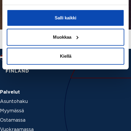
Salli kaikki
Muokkaa
Kiellä
Palvelut
Asuntohaku
Myymässä
Ostamassa
Vuokraamassa