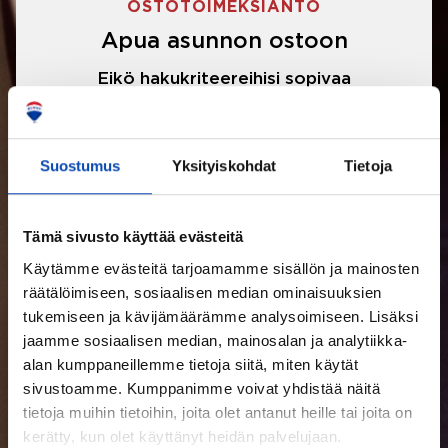
OSTOTOIMEKSIANTO
Apua asunnon ostoon
Eikö hakukriteereihisi sopivaa
asuntoa ole löytynyt? Jännittääkö
asunnon ostotarjouksen tekeminen?
Suostumus
Yksityiskohdat
Tietoja
Välittäjämme auttavat sinua kaikissa
asunnon ostoon liittyvissä asioissa.
Tämä sivusto käyttää evästeitä
Käytämme evästeitä tarjoamamme sisällön ja mainosten
LUE LISÄÄ
räätälöimiseen, sosiaalisen median ominaisuuksien
tukemiseen ja kävijämäärämme analysoimiseen. Lisäksi
jaamme sosiaalisen median, mainosalan ja analytiikka-
alan kumppaneillemme tietoja siitä, miten käytät
sivustoamme. Kumppanimme voivat yhdistää näitä
tietoja muihin tietoihin, joita olet antanut heille tai joita on
kerätty, kun olet käyttänyt heidän palvelujaan.