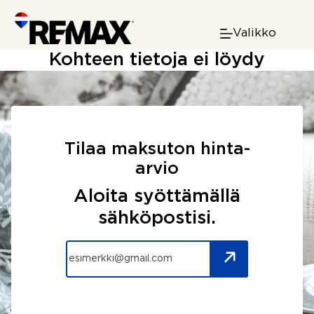
Skip
to
Valikko
content
Kohteen tietoja ei löydy
Tilaa maksuton hinta-
arvio
Aloita syöttämällä
sähköpostisi.