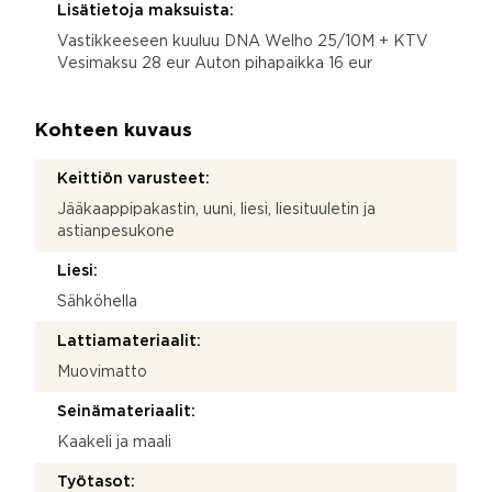
Lisätietoja maksuista:
Vastikkeeseen kuuluu DNA Welho 25/10M + KTV
Vesimaksu 28 eur Auton pihapaikka 16 eur
Kohteen kuvaus
Keittiön varusteet:
Jääkaappipakastin, uuni, liesi, liesituuletin ja
astianpesukone
Liesi:
Sähköhella
Lattiamateriaalit:
Muovimatto
Seinämateriaalit:
Kaakeli ja maali
Työtasot: