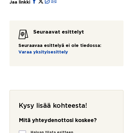
Jaa linkki
Seuraavat esittelyt
Seuraavaa esittelyä ei ole tiedossa:
Varaa yksityisesittely
Kysy lisää kohteesta!
Mitä yhteydenottosi koskee?
M
Haluan tilata esitteen