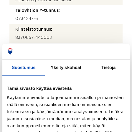
Taloyhtiön Y-tunnus:
0734247-6
Kiinteistötunnus:
83706571440002
Kiinteistönhoidosta vastaa:
Huoltoyhtiö
Suostumus
Yksityiskohdat
Tietoja
Lisätietoja kiinteistönhoidosta:
Kiinteistöpalvelu Siiki Oy www.siiki.fi
Itsenäisyydenkatu 3 c 176, 33100 Tampere
Tämä sivusto käyttää evästeitä
Isännöitsijätoimisto:
Käytämme evästeitä tarjoamamme sisällön ja mainosten
Kiinteistö-Tahkola Tampere Oy
räätälöimiseen, sosiaalisen median ominaisuuksien
Isännöitsijän nimi:
tukemiseen ja kävijämäärämme analysoimiseen. Lisäksi
jaamme sosiaalisen median, mainosalan ja analytiikka-
Emma Ahola
alan kumppaneillemme tietoja siitä, miten käytät
Sähköposti: