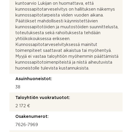
kuntoarvio Lukijan on huomattava, että
kunnossapitotarveselvitys on hallituksen näkemys
kunnossapitotarpeista viiden vuoden aikana.
Päätökset mahdollisesti käynnistettävien
kunnossapitotöiden ja muutostöiden suunnittelusta,
toteutuksesta sekä rahoituksesta tehdään
yhtiökokouksessa erikseen.
Kunnossapitotarveselvityksessä mainitut
toimenpiteet saattavat aikaistua tai myöhentyä.
Myyjä ei vastaa taloyhtiön myöhemmin päättämistä
kunnossapitotoimenpiteistä ja niistä aiheutuvista
huoneistolle tulevista kustannuksista.
Asuinhuoneistot:
38
Taloyhtiön vuokratuotot:
2 172 €
Osakenumerot:
7626-7969