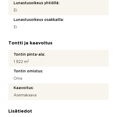
Lunastusoikeus yhtiöllä:
Ei
Lunastusoikeus osakkailla:
Ei
Tontti ja kaavoitus
Tontin pinta-ala:
2
1 922 m
Tontin omistus:
Oma
Kaavoitus:
Asemakaava
Lisätiedot