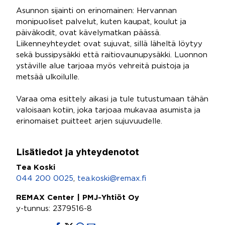
Asunnon sijainti on erinomainen: Hervannan
monipuoliset palvelut, kuten kaupat, koulut ja
päiväkodit, ovat kävelymatkan päässä.
Liikenneyhteydet ovat sujuvat, sillä läheltä löytyy
sekä bussipysäkki että raitiovaunupysäkki. Luonnon
ystäville alue tarjoaa myös vehreitä puistoja ja
metsää ulkoilulle.
Varaa oma esittely aikasi ja tule tutustumaan tähän
valoisaan kotiin, joka tarjoaa mukavaa asumista ja
erinomaiset puitteet arjen sujuvuudelle.
Lisätiedot ja yhteydenotot
Tea Koski
044 200 0025
,
tea.koski@remax.fi
REMAX Center | PMJ-Yhtiöt Oy
y-tunnus: 2379516-8