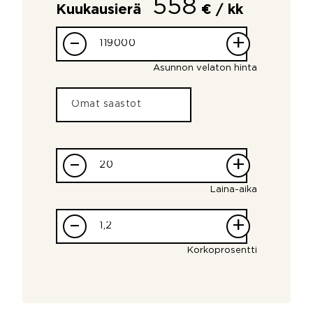
558
Kuukausierä
€ / kk
–
+
Asunnon velaton hinta
–
+
Laina-aika
–
+
Korkoprosentti