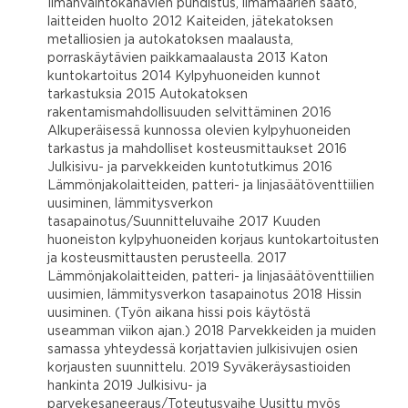
Ilmanvaihtokanavien puhdistus, ilmamäärien säätö,
laitteiden huolto 2012 Kaiteiden, jätekatoksen
metalliosien ja autokatoksen maalausta,
porraskäytävien paikkamaalausta 2013 Katon
kuntokartoitus 2014 Kylpyhuoneiden kunnot
tarkastuksia 2015 Autokatoksen
rakentamismahdollisuuden selvittäminen 2016
Alkuperäisessä kunnossa olevien kylpyhuoneiden
tarkastus ja mahdolliset kosteusmittaukset 2016
Julkisivu- ja parvekkeiden kuntotutkimus 2016
Lämmönjakolaitteiden, patteri- ja linjasäätöventtiilien
uusiminen, lämmitysverkon
tasapainotus/Suunnitteluvaihe 2017 Kuuden
huoneiston kylpyhuoneiden korjaus kuntokartoitusten
ja kosteusmittausten perusteella. 2017
Lämmönjakolaitteiden, patteri- ja linjasäätöventtiilien
uusimien, lämmitysverkon tasapainotus 2018 Hissin
uusiminen. (Työn aikana hissi pois käytöstä
useamman viikon ajan.) 2018 Parvekkeiden ja muiden
samassa yhteydessä korjattavien julkisivujen osien
korjausten suunnittelu. 2019 Syväkeräysastioiden
hankinta 2019 Julkisivu- ja
parvekesaneeraus/Toteutusvaihe Uusittu myös