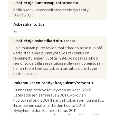
Lisätietoja kunnossapitotarpeesta:
hallituksen kunnossapitotarveselvitys tehty
03.03.2025
Asbestikartoitus:
Ei
Lisätietoja asbestikartoituksesta:
Lain mukaan purettavien materiaalien asbesti pitää
kartoittaa enne purkutyötä, jos rakennus on
rakennettu ennen vuotta 1994. Jos osakas aikoo
remontoida tällaisessa talossa olevaa huoneistoaan,
hänen tulee teettää asbestikartoitus purettaviin
materiaaleihin.
Rakennukseen tehdyt korjaukset/remontit:
Kunnossapitotarveselvityksen mukaan: 2001
Jätekatoksen saneeraus 2001 Ulko-ovien
huoltokäsittely 2001 Ilmanvaihtokanavien puhdistus,
ilmamäärien säätö, laitteiden huolto 2010
Kylpyhuoneiden kuntokartoitus 2011