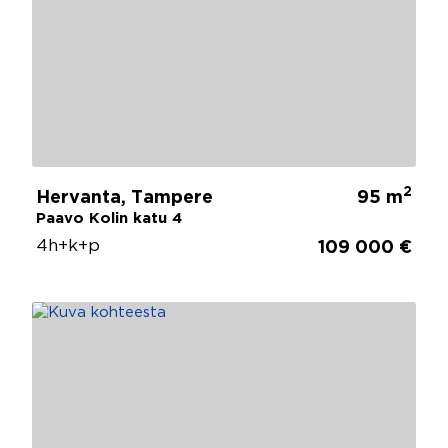
2
Hervanta, Tampere
95 m
Paavo Kolin katu 4
4h+k+p
109 000 €