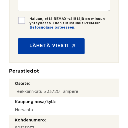
e
s
?
t
r
t
i
o
i
*
*
*
T
Haluan, että REMAX-välittäjä on minuun
i
yhteydessä. Olen tutustunut REMAXin
tietosuojaselosteeseen
.
e
t
o
s
LÄHETÄ VIESTI
u
o
j
a
Perustiedot
*
Osoite:
Teekkarinkatu 5 33720 Tampere
Kaupunginosa/kylä:
Hervanta
Kohdenumero: