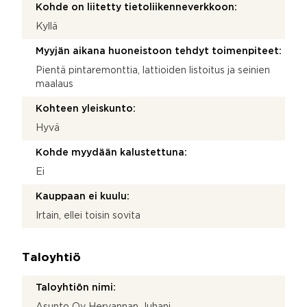
Kohde on liitetty tietoliikenneverkkoon:
Kyllä
Myyjän aikana huoneistoon tehdyt toimenpiteet:
Pientä pintaremonttia, lattioiden listoitus ja seinien
maalaus
Kohteen yleiskunto:
Hyvä
Kohde myydään kalustettuna:
Ei
Kauppaan ei kuulu:
Irtain, ellei toisin sovita
Taloyhtiö
Taloyhtiön nimi:
Asunto Oy Hervannan Juhani