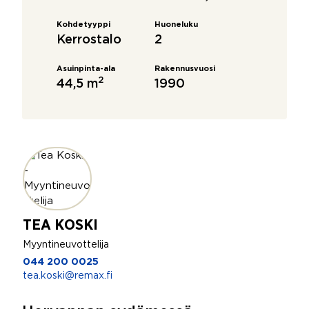
Kohdetyyppi
Huoneluku
Kerrostalo
2
Asuinpinta-ala
Rakennusvuosi
2
44,5 m
1990
TEA KOSKI
Myyntineuvottelija
044 200 0025
tea.koski@remax.fi