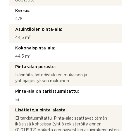
80515037
Kerros:
4/8
Asuintilojen pinta-ala:
2
44,5 m
Kokonaispinta-ala:
2
44,5 m
Pinta-alan peruste:
Isännöitsijäntodistuksen mukainen ja
yhtiöjärjestyksen mukainen
Pinta-ala on tarkistusmitattu:
Ei
Lisätietoja pinta-alasta:
Ei tarkistusmitattu. Pinta-alat saattavat tämän
ikäisissä kohteissa (yhtiö rekisteröity ennen
01.01.1992) poiketa olennaisestikin asuinrakennusten