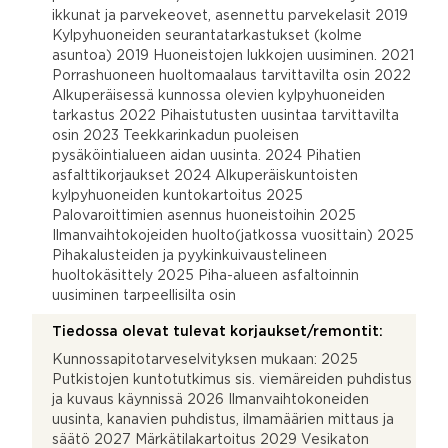
ikkunat ja parvekeovet, asennettu parvekelasit 2019
Kylpyhuoneiden seurantatarkastukset (kolme
asuntoa) 2019 Huoneistojen lukkojen uusiminen. 2021
Porrashuoneen huoltomaalaus tarvittavilta osin 2022
Alkuperäisessä kunnossa olevien kylpyhuoneiden
tarkastus 2022 Pihaistutusten uusintaa tarvittavilta
osin 2023 Teekkarinkadun puoleisen
pysäköintialueen aidan uusinta. 2024 Pihatien
asfalttikorjaukset 2024 Alkuperäiskuntoisten
kylpyhuoneiden kuntokartoitus 2025
Palovaroittimien asennus huoneistoihin 2025
Ilmanvaihtokojeiden huolto(jatkossa vuosittain) 2025
Pihakalusteiden ja pyykinkuivaustelineen
huoltokäsittely 2025 Piha-alueen asfaltoinnin
uusiminen tarpeellisilta osin
Tiedossa olevat tulevat korjaukset/remontit:
Kunnossapitotarveselvityksen mukaan: 2025
Putkistojen kuntotutkimus sis. viemäreiden puhdistus
ja kuvaus käynnissä 2026 Ilmanvaihtokoneiden
uusinta, kanavien puhdistus, ilmamäärien mittaus ja
säätö 2027 Märkätilakartoitus 2029 Vesikaton