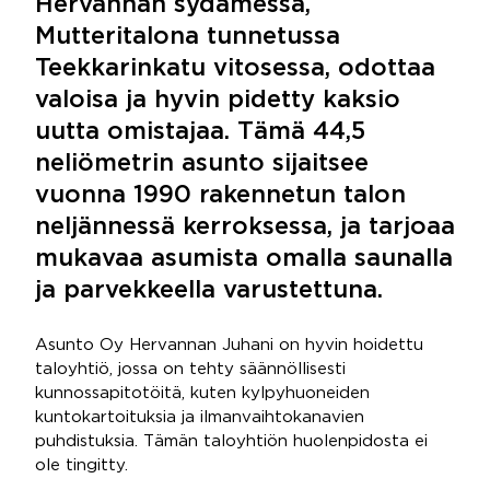
Hervannan sydämessä,
Mutteritalona tunnetussa
Teekkarinkatu vitosessa, odottaa
valoisa ja hyvin pidetty kaksio
uutta omistajaa. Tämä 44,5
neliömetrin asunto sijaitsee
vuonna 1990 rakennetun talon
neljännessä kerroksessa, ja tarjoaa
mukavaa asumista omalla saunalla
ja parvekkeella varustettuna.
Asunto Oy Hervannan Juhani on hyvin hoidettu
taloyhtiö, jossa on tehty säännöllisesti
kunnossapitotöitä, kuten kylpyhuoneiden
kuntokartoituksia ja ilmanvaihtokanavien
puhdistuksia. Tämän taloyhtiön huolenpidosta ei
ole tingitty.