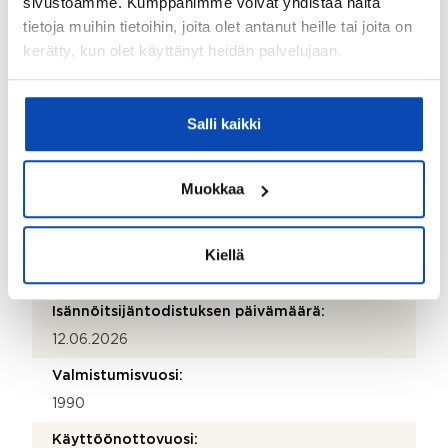
sivustoamme. Kumppanimme voivat yhdistää näitä
emma.ahola@kiinteistotahkola.fi
tietoja muihin tietoihin, joita olet antanut heille tai joita on
kerätty, kun olet käyttänyt heidän palvelujaan.
Puhelinnumero:
207 488 147
Katuosoite:
Salli kaikki
Insinöörinkatu 40
Postinumero:
Muokkaa
33720
Postitoimipaikka:
Kiellä
Tampere
Isännöitsijäntodistuksen päivämäärä:
12.06.2026
Valmistumisvuosi:
1990
Käyttöönottovuosi: