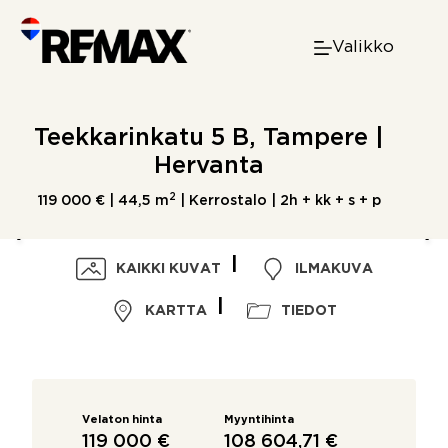
Skip
to
Valikko
content
Teekkarinkatu 5 B, Tampere |
Hervanta
2
119 000 € |
44,5 m
| Kerrostalo | 2h + kk + s + p
KAIKKI KUVAT
ILMAKUVA
KARTTA
TIEDOT
Velaton hinta
Myyntihinta
119 000 €
108 604,71 €