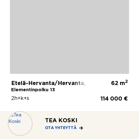
2
Etelä-Hervanta/Hervanta, Tampere
62 m
Elementinpolku 13
2h+k+s
114 000 €
TEA KOSKI
KATSO
OTA YHTEYTTÄ
LISÄÄ
(391)