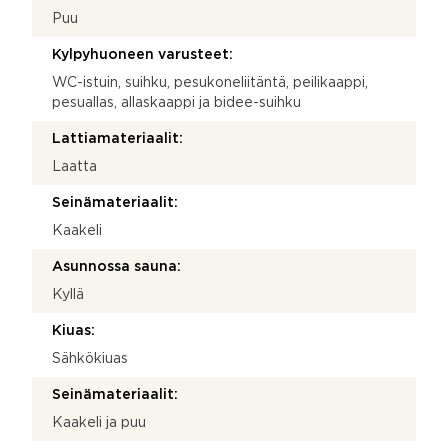
Puu
Kylpyhuoneen varusteet:
WC-istuin, suihku, pesukoneliitäntä, peilikaappi,
pesuallas, allaskaappi ja bidee-suihku
Lattiamateriaalit:
Laatta
Seinämateriaalit:
Kaakeli
Asunnossa sauna:
Kyllä
Kiuas:
Sähkökiuas
Seinämateriaalit:
Kaakeli ja puu