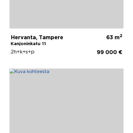
2
Hervanta, Tampere
63 m
Kanjoninkatu 11
2h+k+s+p
99 000 €