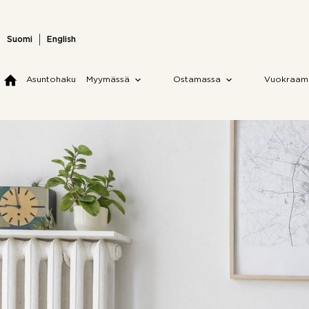
Skip
to
content
Suomi
English
Asuntohaku
Myymässä
Ostamassa
Vuokraam