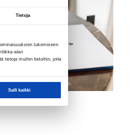
Tietoja
 ominaisuuksien tukemiseen
tiikka-alan
ietoja muihin tietoihin, joita
Salli kaikki