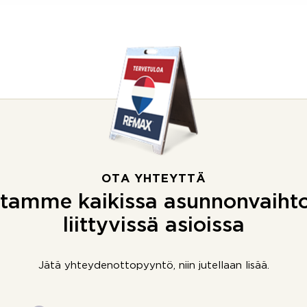
OTA YHTEYTTÄ
tamme kaikissa asunnonvaiht
liittyvissä asioissa
Jätä yhteydenottopyyntö, niin jutellaan lisää.