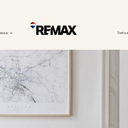
assa
Tieto