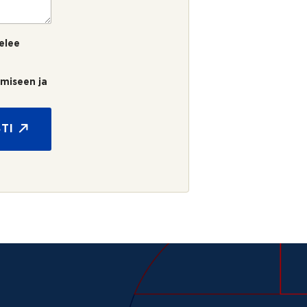
elee
umiseen ja
TI