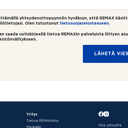
ttämällä yhteydenottopyynnön hyväksyn, että REMAX käsitt
ilötietojasi. Olen tutustunut
tietosuojaselosteeseen
.
an saada uutiskirjeellä tietoa REMAXin palveluista liittyen as
teistönvälitykseen.
LÄHETÄ VIES
Yritys
Tietoa REMAXista
Ota yhteyttä
Medialle