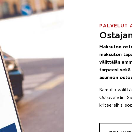
PALVELUT 
Ostajan
Maksuton ost
maksuton tapa
välittäjän amm
tarpeesi sekä
asunnon osto
Samalla välitt
Ostovahdin. Saa
kriteereihisi so