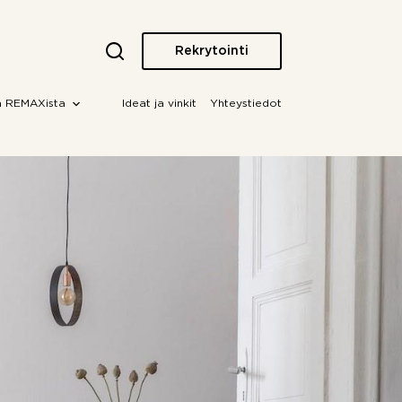
Rekrytointi
a REMAXista
Ideat ja vinkit
Yhteystiedot