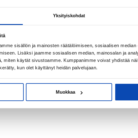
Yksityiskohdat
kiksi sijoitus-
itä
mme sisällön ja mainosten räätälöimiseen, sosiaalisen median
iseen. Lisäksi jaamme sosiaalisen median, mainosalan ja analy
, miten käytät sivustoamme. Kumppanimme voivat yhdistää näitä t
n kerätty, kun olet käyttänyt heidän palvelujaan.
Muokkaa