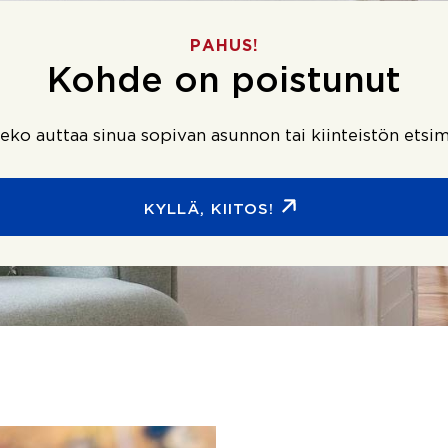
PAHUS!
Kohde on poistunut
ko auttaa sinua sopivan asunnon tai kiinteistön etsim
KYLLÄ, KIITOS!