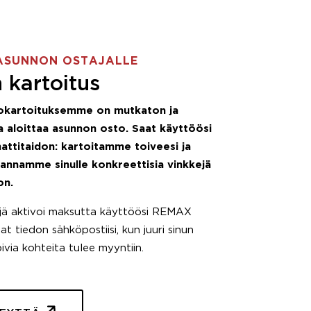
ASUNNON OSTAJALLE
 kartoitus
okartoituksemme on mutkaton ja
 aloittaa asunnon osto. Saat käyttöösi
attitaidon: kartoitamme toiveesi ja
 annamme sinulle konkreettisia vinkkejä
on.
äjä aktivoi maksutta käyttöösi REMAX
t tiedon sähköpostiisi, kun juuri sinun
pivia kohteita tulee myyntiin.