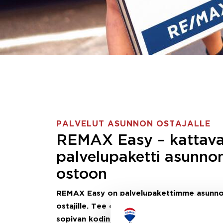
PALVELUT ASUNNON OSTAJALLE
REMAX Easy – kattav
palvelupaketti asunno
ostoon
REMAX Easy on palvelupakettimme asunn
ostajille.
Tee ostotoimeksianto ja etsimme j
sopivan kodin, eikä sinun tarvitse nähdä va