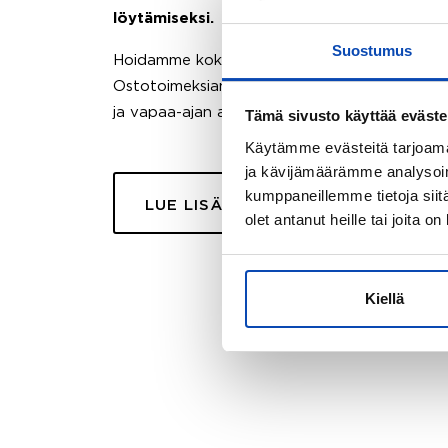
löytämiseksi.
Suostumus
Hoidamme koko ostoprosessin puolestasi.
Ostotoimeksiantopalvelumme sopii myös esimer
ja vapaa-ajan asuntojen ostoon.
Tämä sivusto käyttää eväste
Käytämme evästeitä tarjoama
ja kävijämäärämme analysoim
kumppaneillemme tietoja siitä
LUE LISÄÄ
olet antanut heille tai joita o
Kiellä