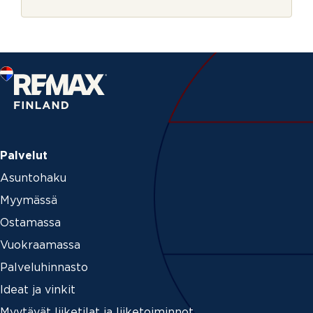
r
j
e
Palvelut
Asuntohaku
Myymässä
Ostamassa
Vuokraamassa
Palveluhinnasto
Ideat ja vinkit
Myytävät liiketilat ja liiketoiminnot