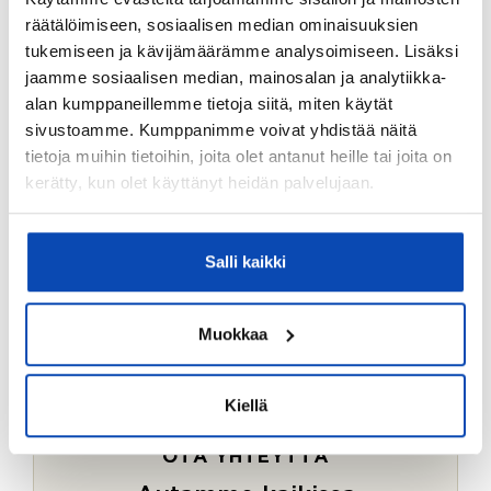
Ostotoimeksiantopalvelumme sopii myös esimerkiksi
räätälöimiseen, sosiaalisen median ominaisuuksien
sijoitus- ja vapaa-ajan asuntojen ostoon.
tukemiseen ja kävijämäärämme analysoimiseen. Lisäksi
jaamme sosiaalisen median, mainosalan ja analytiikka-
LUE LISÄÄ
alan kumppaneillemme tietoja siitä, miten käytät
sivustoamme. Kumppanimme voivat yhdistää näitä
tietoja muihin tietoihin, joita olet antanut heille tai joita on
kerätty, kun olet käyttänyt heidän palvelujaan.
Salli kaikki
Muokkaa
Kiellä
OTA YHTEYTTÄ