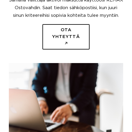
Samalla välittäjä aktivoi maksutta käyttöösi REMAX
Ostovahdin. Saat tiedon sähköpostiisi, kun juuri
sinun kriteereihisi sopivia kohteita tulee myyntiin.
OTA
YHTEYTTÄ