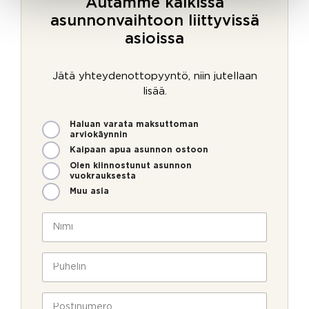
Autamme kaikissa
asunnonvaihtoon liittyvissä
asioissa
Jätä yhteydenottopyyntö, niin jutellaan
lisää.
M
Haluan varata maksuttoman
i
arviokäynnin
t
Kaipaan apua asunnon ostoon
e
Olen kiinnostunut asunnon
n
vuokrauksesta
v
Muu asia
o
i
N
m
i
m
m
e
i
P
o
*
u
l
h
l
e
P
a