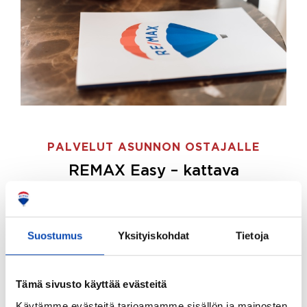
PALVELUT ASUNNON OSTAJALLE
REMAX Easy – kattava
palvelupaketti asunnon ostoon
REMAX Easy on palvelupakettimme asunnon
ostajille.
Tee ostotoimeksianto ja etsimme juuri
Suostumus
Yksityiskohdat
Tietoja
sinulle sopivan kodin, eikä sinun tarvitse nähdä
vaivaa sen löytämiseksi.
Tämä sivusto käyttää evästeitä
Hoidamme koko ostoprosessin puolestasi.
Käytämme evästeitä tarjoamamme sisällön ja mainosten