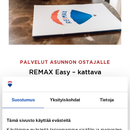
PALVELUT ASUNNON OSTAJALLE
REMAX Easy – kattava
palvelupaketti asunnon ostoon
REMAX Easy on palvelupakettimme asunnon
ostajille.
Tee ostotoimeksianto ja etsimme juuri
Suostumus
Yksityiskohdat
Tietoja
sinulle sopivan kodin, eikä sinun tarvitse nähdä
vaivaa sen löytämiseksi.
Tämä sivusto käyttää evästeitä
Hoidamme koko ostoprosessin puolestasi.
Käytämme evästeitä tarjoamamme sisällön ja mainosten