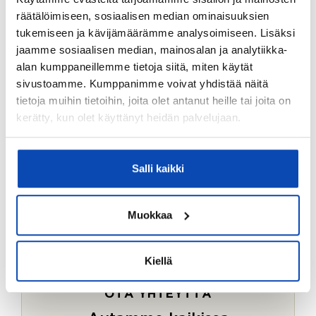
Ostotoimeksiantopalvelumme sopii myös esimerkiksi
räätälöimiseen, sosiaalisen median ominaisuuksien
sijoitus- ja vapaa-ajan asuntojen ostoon.
tukemiseen ja kävijämäärämme analysoimiseen. Lisäksi
jaamme sosiaalisen median, mainosalan ja analytiikka-
LUE LISÄÄ
alan kumppaneillemme tietoja siitä, miten käytät
sivustoamme. Kumppanimme voivat yhdistää näitä
tietoja muihin tietoihin, joita olet antanut heille tai joita on
kerätty, kun olet käyttänyt heidän palvelujaan.
Salli kaikki
Muokkaa
Kiellä
OTA YHTEYTTÄ