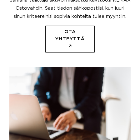
Samalla välittäjä aktivoi maksutta käyttöösi REMAX
Ostovahdin. Saat tiedon sähköpostiisi, kun juuri
sinun kriteereihisi sopivia kohteita tulee myyntiin.
OTA
YHTEYTTÄ