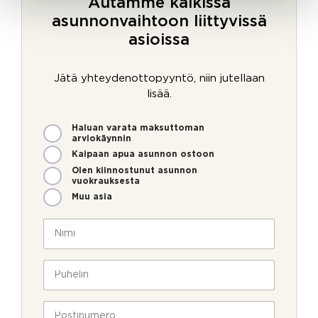
Autamme kaikissa
asunnonvaihtoon liittyvissä
asioissa
Jätä yhteydenottopyyntö, niin jutellaan
lisää.
M
Haluan varata maksuttoman
i
arviokäynnin
t
Kaipaan apua asunnon ostoon
e
Olen kiinnostunut asunnon
n
vuokrauksesta
v
Muu asia
o
i
N
m
i
m
m
e
i
P
o
*
u
l
h
l
e
P
a