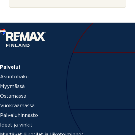
r
n
j
t
e
_
p
a
g
e
N
i
m
i
Palvelut
Asuntohaku
Myymässä
Ostamassa
Vuokraamassa
Palveluhinnasto
Ideat ja vinkit
Myytävät liiketilat ja liiketoiminnot