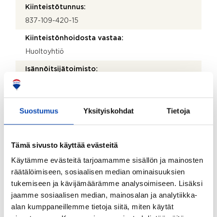
Kiinteistötunnus:
837-109-420-15
Kiinteistönhoidosta vastaa:
Huoltoyhtiö
Isännöitsijätoimisto:
Kartanon isännöintipalvelut Oy
Isännöitsijän nimi:
Suostumus
Yksityiskohdat
Tietoja
Katri Räikkönen
Puhelinnumero:
Tämä sivusto käyttää evästeitä
010 424 2980
Käytämme evästeitä tarjoamamme sisällön ja mainosten
Katuosoite:
räätälöimiseen, sosiaalisen median ominaisuuksien
Juvankatu 10
tukemiseen ja kävijämäärämme analysoimiseen. Lisäksi
Postinumero:
jaamme sosiaalisen median, mainosalan ja analytiikka-
alan kumppaneillemme tietoja siitä, miten käytät
33710