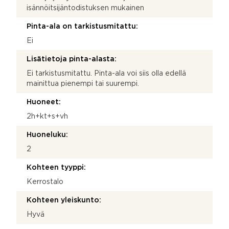
isännöitsijäntodistuksen mukainen
Pinta-ala on tarkistusmitattu:
Ei
Lisätietoja pinta-alasta:
Ei tarkistusmitattu. Pinta-ala voi siis olla edellä
mainittua pienempi tai suurempi.
Huoneet:
2h+kt+s+vh
Huoneluku:
2
Kohteen tyyppi:
Kerrostalo
Kohteen yleiskunto:
Hyvä