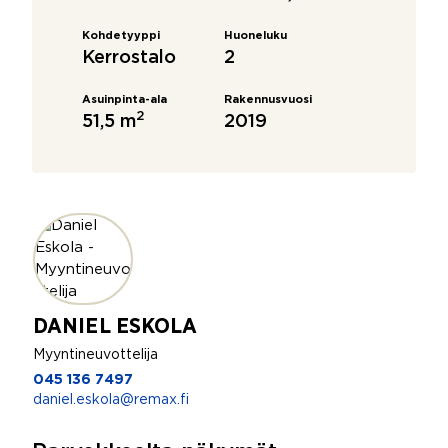
Kohdetyyppi
Huoneluku
Kerrostalo
2
Asuinpinta-ala
Rakennusvuosi
2
51,5 m
2019
DANIEL ESKOLA
Myyntineuvottelija
045 136 7497
daniel.eskola@remax.fi