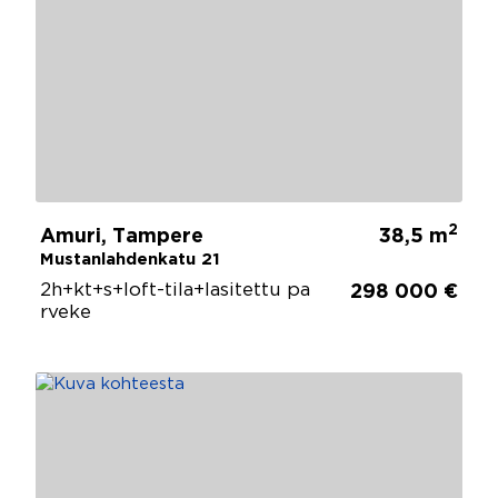
2
Amuri, Tampere
38,5 m
Mustanlahdenkatu 21
2h+kt+s+loft-tila+lasitettu pa
298 000 €
rveke