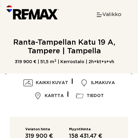
Skip
to
Valikko
content
Ranta-Tampellan Katu 19 A,
Tampere | Tampella
2
319 900 € |
51,5 m
| Kerrostalo | 2h+kt+s+vh
KAIKKI KUVAT
ILMAKUVA
KARTTA
TIEDOT
Velaton hinta
Myyntihinta
319 900 €
158 431,47 €