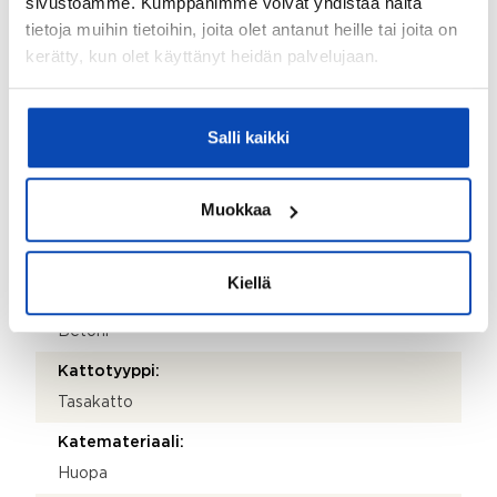
sivustoamme. Kumppanimme voivat yhdistää näitä
Postitoimipaikka:
tietoja muihin tietoihin, joita olet antanut heille tai joita on
Tampere
kerätty, kun olet käyttänyt heidän palvelujaan.
Isännöitsijäntodistuksen päivämäärä:
24.04.2026
Salli kaikki
Valmistumisvuosi:
2019
Muokkaa
Käyttöönottovuosi:
2019
Kiellä
Rakennus- ja pintamateriaalit:
Betoni
Kattotyyppi:
Tasakatto
Katemateriaali:
Huopa