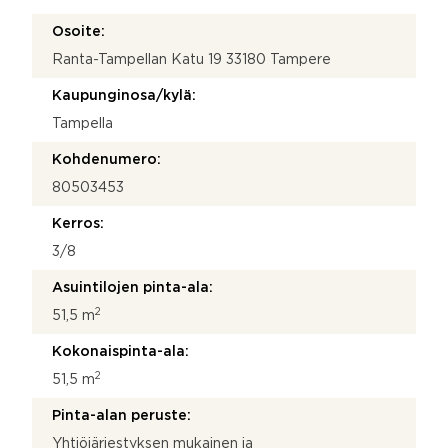
r
Osoite:
o
Y
Ranta-Tampellan Katu 19 33180 Tampere
h
t
Kaupunginosa/kylä:
e
Tampella
y
s
Kohdenumero:
t
i
80503453
e
t
Kerros:
o
3/8
s
i
Asuintilojen pinta-ala:
2
51,5 m
Kokonaispinta-ala:
2
51,5 m
Pinta-alan peruste:
Yhtiöjärjestyksen mukainen ja