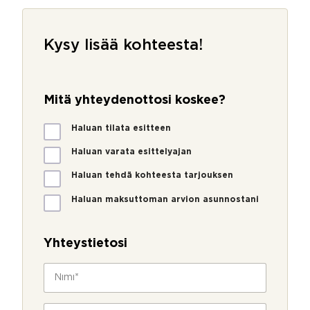
Kysy lisää kohteesta!
Mitä yhteydenottosi koskee?
M
Haluan tilata esitteen
i
t
Haluan varata esittelyajan
ä
Haluan tehdä kohteesta tarjouksen
y
h
Haluan maksuttoman arvion asunnostani
t
e
y
Yhteystietosi
d
e
N
n
i
o
m
t
i
P
t