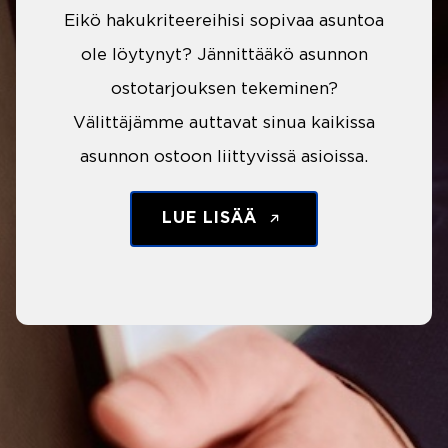
Eikö hakukriteereihisi sopivaa asuntoa
ole löytynyt? Jännittääkö asunnon
ostotarjouksen tekeminen?
Välittäjämme auttavat sinua kaikissa
asunnon ostoon liittyvissä asioissa.
LUE LISÄÄ