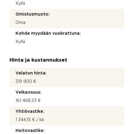
Kyllä
Omistusmuoto:
Oma
Kohde myydään vuokrattuna:
Kyllä
Hinta ja kustannukset
Velaton hinta:
319 900 €
Velkaosuus:
161 468,53 €
Yhtiövastike:
1 344,15 € / kk
Hoitovastike: