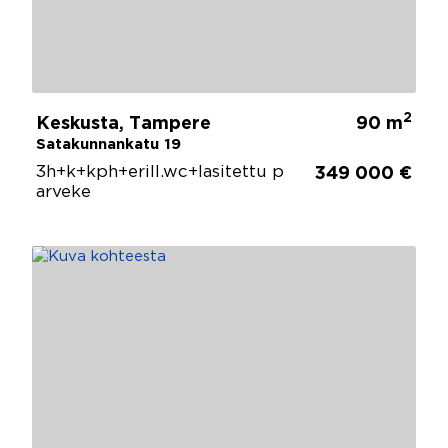
2
Keskusta, Tampere
90 m
Satakunnankatu 19
3h+k+kph+erill.wc+lasitettu p
349 000 €
arveke