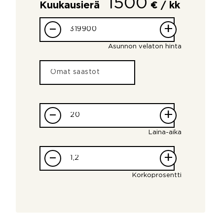
1500
Kuukausierä
€ / kk
–
+
Asunnon velaton hinta
–
+
Laina-aika
–
+
Korkoprosentti