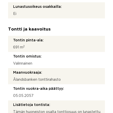
Lunastusoikeus osakkailla:
Ei
Tontti ja kaavoitus
Tontin pinta-ala:
2
691 m
Tontin omistus:
Valinnainen
Maanvuokraaja:
Ålandsbanken tonttirahasto
Tontin vuokra-aika päättyy:
05.05.2057
Lisätietoja tontista:
Tämän huoneiston osalta tonttiosuus on lunastettu.