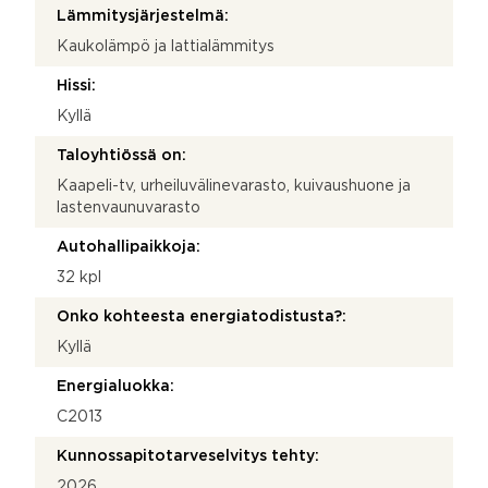
Lämmitysjärjestelmä:
Kaukolämpö ja lattialämmitys
Hissi:
Kyllä
Taloyhtiössä on:
Kaapeli-tv, urheiluvälinevarasto, kuivaushuone ja
lastenvaunuvarasto
Autohallipaikkoja:
32 kpl
Onko kohteesta energiatodistusta?:
Kyllä
Energialuokka:
C2013
Kunnossapitotarveselvitys tehty:
2026