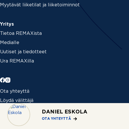
Myytävät liiketilat ja liiketoiminnot
Yritys
Tietoa REMAXista
Medialle
Uutiset ja tiedotteet
Ura REMAXilla
Ota yhteyttä
Löydä välittäjä
Toimistot
DANIEL ESKOLA
OTA YHTEYTTÄ