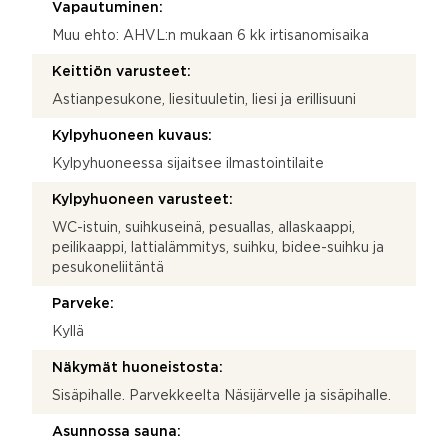
Vapautuminen:
Muu ehto: AHVL:n mukaan 6 kk irtisanomisaika
Keittiön varusteet:
Astianpesukone, liesituuletin, liesi ja erillisuuni
Kylpyhuoneen kuvaus:
Kylpyhuoneessa sijaitsee ilmastointilaite
Kylpyhuoneen varusteet:
WC-istuin, suihkuseinä, pesuallas, allaskaappi,
peilikaappi, lattialämmitys, suihku, bidee-suihku ja
pesukoneliitäntä
Parveke:
Kyllä
Näkymät huoneistosta:
Sisäpihalle. Parvekkeelta Näsijärvelle ja sisäpihalle.
Asunnossa sauna: