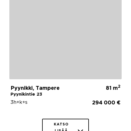
2
Pyynikki, Tampere
81 m
Pyynikintie 23
3h+k+s
294 000 €
KATSO
LISÄÄ