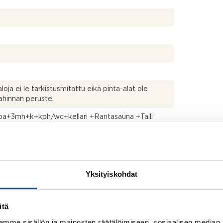
2
loja ei le tarkistusmitattu eikä pinta-alat ole
hinnan peruste.
pa+3mh+k+kph/wc+kellari +Rantasauna +Talli
titalo
vä
Yksityiskohdat
uksen mukaan
itä
räiset keittiökalusteet "retro"
mme sisällön ja mainosten räätälöimiseen, sosiaalisen median