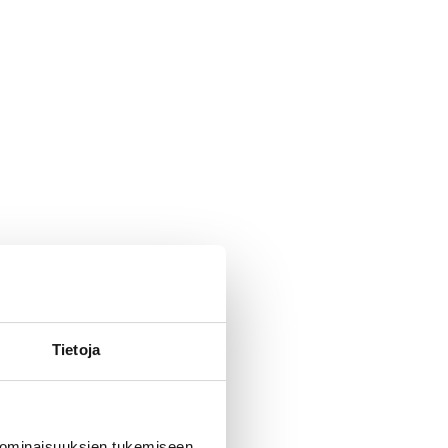
Tietoja
 ominaisuuksien tukemiseen