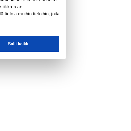
tiikka-alan
ietoja muihin tietoihin, joita
Salli kaikki