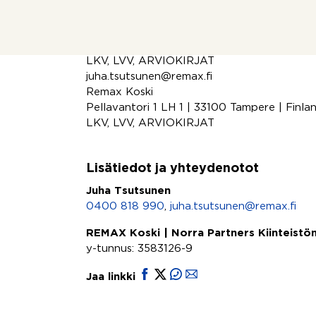
Soita tai laita viestiä niin sovitaan käynti k
Juha Tsutsunen 0400818990
LKV, LVV, ARVIOKIRJAT
juha.tsutsunen@remax.fi
Remax Koski
Pellavantori 1 LH 1 | 33100 Tampere | Finla
LKV, LVV, ARVIOKIRJAT
Lisätiedot ja yhteydenotot
Juha Tsutsunen
0400 818 990
,
juha.tsutsunen@remax.fi
REMAX Koski | Norra Partners Kiinteistön
y-tunnus: 3583126-9
Jaa linkki