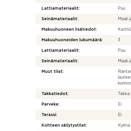
Lattiamateriaalit:
Puu
Seinämateriaalit:
Maali j
Makuuhuoneen lisätiedot:
Keitti
Makuuhuoneiden lukumäärä:
3
Lattiamateriaalit:
Puu
Seinämateriaalit:
Maali j
Muut tilat:
Rantas
lautee
kunnos
Takkatiedot:
Takka 
Parveke:
Ei
Terassi:
Ei
Kohteen säilytystilat:
Kylmä 