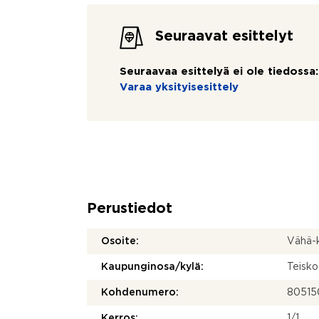
Seuraavat esittelyt
Seuraavaa esittelyä ei ole tiedossa:
Varaa yksityisesittely
Perustiedot
Osoite:
Vähä-
Kaupunginosa/kylä:
Teisko
Kohdenumero:
80515
Kerros:
1/1