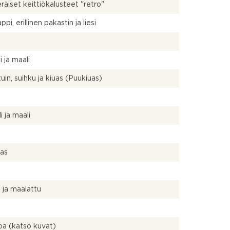
räiset keittiökalusteet "retro"
pi, erillinen pakastin ja liesi
i ja maali
uin, suihku ja kiuas (Puukiuas)
a
i ja maali
uas
 ja maalattu
pa (katso kuvat)