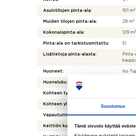
2
Asuintilojen pinta-ala:
101 m
2
Muiden tilojen pinta-ala:
28 m
Kokonaispinta-ala:
129 m
Pinta-ala on tarkistusmitattu:
Ei
Lisätietoja pinta-alasta:
Pinta-a
kauppa
Huoneet:
Iso Tu
Huoneluku:
4
Kohteen tyyppi:
Omako
Kohteen yleiskunto:
Välttä
Suostumus
Vapautuminen:
Sopim
Tämä sivusto käyttää eväste
Keittiön kuvaus:
Alkupe
Käytämme evästeitä tarjoama