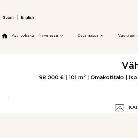
Skip
to
content
Suomi
English
Asuntohaku
Myymässä
Ostamassa
Vuokraam
Väh
2
98 000 € |
101 m
| Omakotitalo | Is
KAI