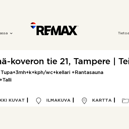
assa
Tieto
ä-koveron tie 21, Tampere | Te
o Tupa+3mh+k+kph/wc+kellari +Rantasauna
+Talli
KKI KUVAT
ILMAKUVA
KARTTA