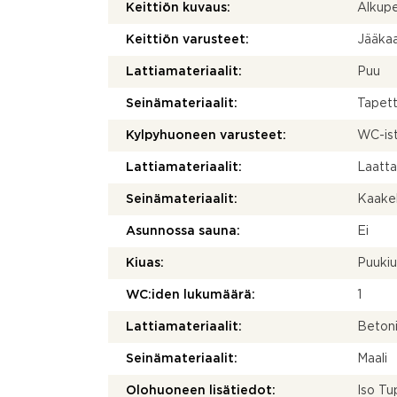
Keittiön kuvaus:
Alkupe
Keittiön varusteet:
Jääkaap
Lattiamateriaalit:
Puu
Seinämateriaalit:
Tapett
Kylpyhuoneen varusteet:
WC-ist
Lattiamateriaalit:
Laatt
Seinämateriaalit:
Kaakel
Asunnossa sauna:
Ei
Kiuas:
Puuki
WC:iden lukumäärä:
1
Lattiamateriaalit:
Betoni
Seinämateriaalit:
Maali
Olohuoneen lisätiedot:
Iso Tu