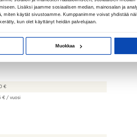
pi, erillinen pakastin ja liesi
iseen. Lisäksi jaamme sosiaalisen median, mainosalan ja analy
uin, suihku ja kiuas (Puukiuas)
, miten käytät sivustoamme. Kumppanimme voivat yhdistää näitä t
n kerätty, kun olet käyttänyt heidän palvelujaan.
Muokkaa
0 €
 € / vuosi