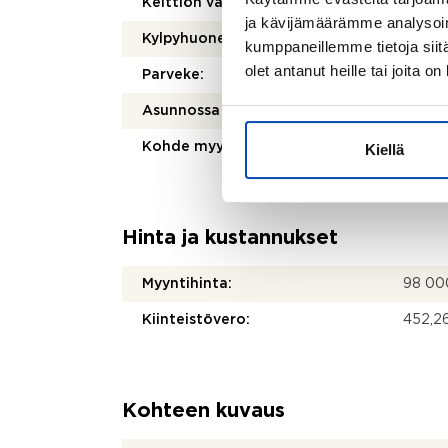
Keittiön varusteet:
Jääkaap
ja kävijämäärämme analysoim
Kylpyhuoneen varusteet:
WC-ist
kumppaneillemme tietoja siitä
olet antanut heille tai joita o
Parveke:
Ei
Asunnossa sauna:
Ei
Kohde myydään vuokrattuna:
Ei
Kiellä
Hinta ja kustannukset
Myyntihinta:
98 00
Kiinteistövero:
452,26
Kohteen kuvaus