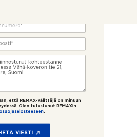
uan, että REMAX-välittäjä on minuun
eydessä. Olen tutustunut REMAXin
tosuojaselosteeseen
.
HETÄ VIESTI