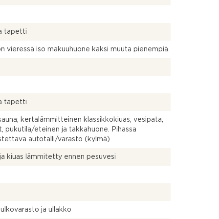
a tapetti
ön vieressä iso makuuhuone kaksi muuta pienempiä.
a tapetti
auna; kertalämmitteinen klassikkokiuas, vesipata,
t, pukutila/eteinen ja takkahuone. Pihassa
tettava autotalli/varasto (kylmä)
ja kiuas lämmitetty ennen pesuvesi
ulkovarasto ja ullakko