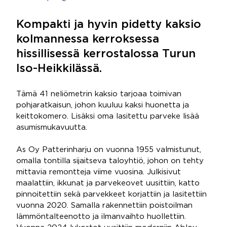
Kompakti ja hyvin pidetty kaksio
kolmannessa kerroksessa
hissillisessä kerrostalossa Turun
Iso-Heikkilässä.
Tämä 41 neliömetrin kaksio tarjoaa toimivan
pohjaratkaisun, johon kuuluu kaksi huonetta ja
keittokomero. Lisäksi oma lasitettu parveke lisää
asumismukavuutta.
As Oy Patterinharju on vuonna 1955 valmistunut,
omalla tontilla sijaitseva taloyhtiö, johon on tehty
mittavia remontteja viime vuosina. Julkisivut
maalattiin, ikkunat ja parvekeovet uusittiin, katto
pinnoitettiin sekä parvekkeet korjattiin ja lasitettiin
vuonna 2020. Samalla rakennettiin poistoilman
lämmöntalteenotto ja ilmanvaihto huollettiin.