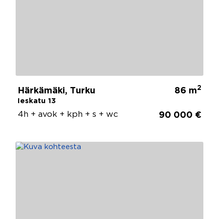
2
Härkämäki, Turku
86 m
Ieskatu 13
4h + avok + kph + s + wc
90 000 €