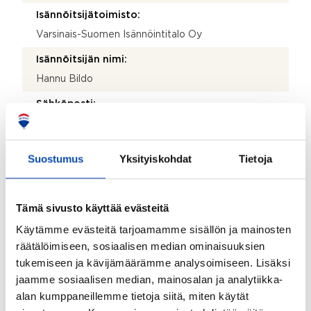
Isännöitsijätoimisto:
Varsinais-Suomen Isännöintitalo Oy
Isännöitsijän nimi:
Hannu Bildo
Sähköposti:
hannu.bildo@isannointitalo.fi
Puhelinnumero:
Suostumus
Yksityiskohdat
Tietoja
400 551 235
Katuosoite:
Tämä sivusto käyttää evästeitä
Maariankatu 4 C
Käytämme evästeitä tarjoamamme sisällön ja mainosten
Postinumero:
räätälöimiseen, sosiaalisen median ominaisuuksien
20100
tukemiseen ja kävijämäärämme analysoimiseen. Lisäksi
jaamme sosiaalisen median, mainosalan ja analytiikka-
Postitoimipaikka:
alan kumppaneillemme tietoja siitä, miten käytät
Turku