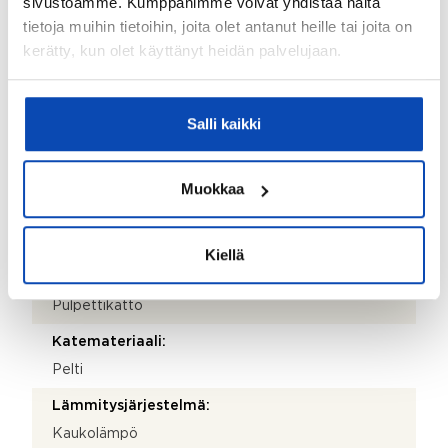
sivustoamme. Kumppanimme voivat yhdistää näitä
Isännöitsijäntodistuksen päivämäärä:
tietoja muihin tietoihin, joita olet antanut heille tai joita on
kerätty, kun olet käyttänyt heidän palvelujaan.
15.04.2026
Valmistumisvuosi:
1955
Salli kaikki
Käyttöönottovuosi:
1955
Muokkaa
Rakennus- ja pintamateriaalit:
Betoni
Kiellä
Kattotyyppi:
Pulpettikatto
Katemateriaali:
Pelti
Lämmitysjärjestelmä:
Kaukolämpö