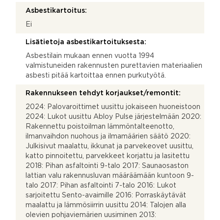
Asbestikartoitus:
Ei
Lisätietoja asbestikartoituksesta:
Asbestilain mukaan ennen vuotta 1994
valmistuneiden rakennusten purettavien materiaalien
asbesti pitää kartoittaa ennen purkutyötä.
Rakennukseen tehdyt korjaukset/remontit:
2024: Palovaroittimet uusittu jokaiseen huoneistoon
2024: Lukot uusittu Abloy Pulse järjestelmään 2020:
Rakennettu poistoilman lämmöntalteenotto,
ilmanvaihdon nuohous ja ilmamäärien säätö 2020:
Julkisivut maalattu, ikkunat ja parvekeovet uusittu,
katto pinnoitettu, parvekkeet korjattu ja lasitettu
2018: Pihan asfaltointi 9-talo 2017: Saunaosaston
lattian valu rakennusluvan määräämään kuntoon 9-
talo 2017: Pihan asfaltointi 7-talo 2016: Lukot
sarjoitettu Sento-avaimille 2016: Porraskäytävät
maalattu ja lämmösiirrin uusittu 2014: Talojen alla
olevien pohjaviemärien uusiminen 2013: