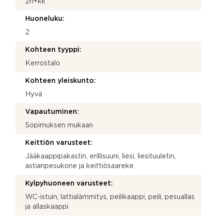
2h+kk
Huoneluku:
2
Kohteen tyyppi:
Kerrostalo
Kohteen yleiskunto:
Hyvä
Vapautuminen:
Sopimuksen mukaan
Keittiön varusteet:
Jääkaappipakastin, erillisuuni, liesi, liesituuletin,
astianpesukone ja keittiösaareke
Kylpyhuoneen varusteet:
WC-istuin, lattialämmitys, peilikaappi, peili, pesuallas
ja allaskaappi