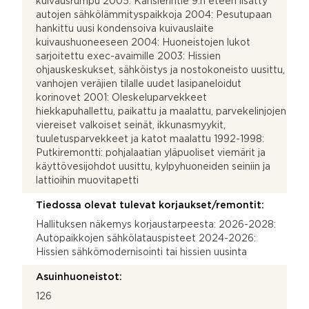
kuivausrumpu 2005: Kanslerintie 9:n eteen lisätty
autojen sähkölämmityspaikkoja 2004: Pesutupaan
hankittu uusi kondensoiva kuivauslaite
kuivaushuoneeseen 2004: Huoneistojen lukot
sarjoitettu exec-avaimille 2003: Hissien
ohjauskeskukset, sähköistys ja nostokoneisto uusittu,
vanhojen veräjien tilalle uudet lasipaneloidut
korinovet 2001: Oleskeluparvekkeet
hiekkapuhallettu, paikattu ja maalattu, parvekelinjojen
viereiset valkoiset seinät, ikkunasmyykit,
tuuletusparvekkeet ja katot maalattu 1992-1998:
Putkiremontti: pohjalaatian yläpuoliset viemärit ja
käyttövesijohdot uusittu, kylpyhuoneiden seiniin ja
lattioihin muovitapetti
Tiedossa olevat tulevat korjaukset/remontit:
Hallituksen näkemys korjaustarpeesta: 2026-2028:
Autopaikkojen sähkölatauspisteet 2024-2026:
Hissien sähkömodernisointi tai hissien uusinta
Asuinhuoneistot:
126