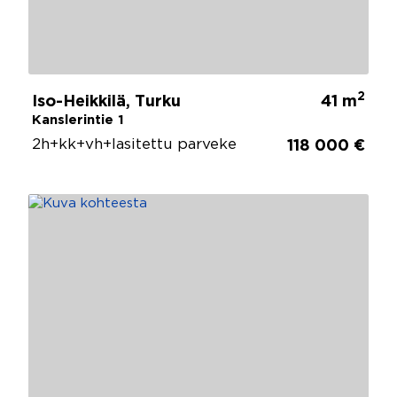
2
Iso-Heikkilä, Turku
41 m
Kanslerintie 1
2h+kk+vh+lasitettu parveke
118 000 €