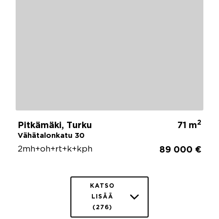
2
Pitkämäki, Turku
71 m
Vähätalonkatu 30
2mh+oh+rt+k+kph
89 000 €
KATSO
LISÄÄ
(276)