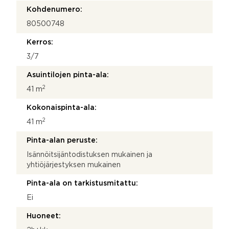
Kohdenumero:
80500748
Kerros:
3/7
Asuintilojen pinta-ala:
2
41 m
Kokonaispinta-ala:
2
41 m
Pinta-alan peruste:
Isännöitsijäntodistuksen mukainen ja
yhtiöjärjestyksen mukainen
Pinta-ala on tarkistusmitattu:
Ei
Huoneet: