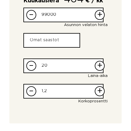
Kuukausierä
€ / kk
–
+
Asunnon velaton hinta
–
+
Laina-aika
–
+
Korkoprosentti