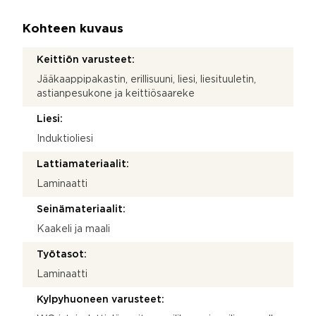
Kohteen kuvaus
Keittiön varusteet:
Jääkaappipakastin, erillisuuni, liesi, liesituuletin,
astianpesukone ja keittiösaareke
Liesi:
Induktioliesi
Lattiamateriaalit:
Laminaatti
Seinämateriaalit:
Kaakeli ja maali
Työtasot:
Laminaatti
Kylpyhuoneen varusteet: