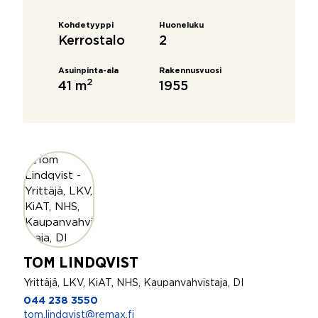
Kohdetyyppi
Huoneluku
Kerrostalo
2
Asuinpinta-ala
Rakennusvuosi
2
41 m
1955
TOM LINDQVIST
Yrittäjä, LKV, KiAT, NHS, Kaupanvahvistaja, DI
044 238 3550
tom.lindqvist@remax.fi