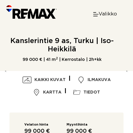
Skip
to
Valikko
content
Kanslerintie 9 as, Turku | Iso-
Heikkilä
2
99 000 € |
41 m
| Kerrostalo | 2h+kk
KAIKKI KUVAT
ILMAKUVA
KARTTA
TIEDOT
Velaton hinta
Myyntihinta
99 000 €
99 000 €