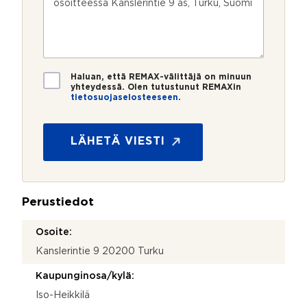
u
p
e
e
t
m
o
e
s
t
e
s
?
t
o
r
t
i
s
o
i
i
*
*
T
Haluan, että REMAX-välittäjä on minuun
i
yhteydessä. Olen tutustunut REMAXin
tietosuojaselosteeseen
.
e
t
o
s
LÄHETÄ VIESTI
u
o
j
a
Perustiedot
*
Osoite:
Kanslerintie 9 20200 Turku
Kaupunginosa/kylä:
Iso-Heikkilä