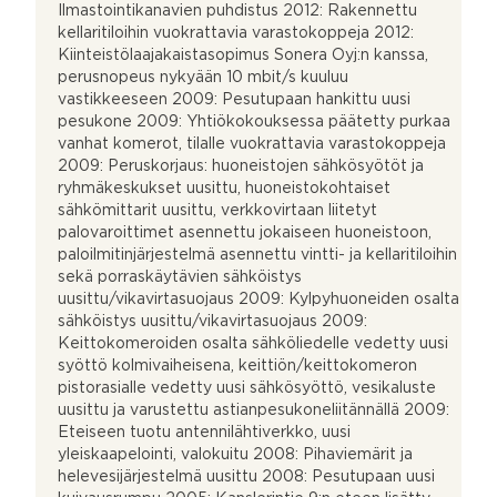
Ilmastointikanavien puhdistus 2012: Rakennettu
kellaritiloihin vuokrattavia varastokoppeja 2012:
Kiinteistölaajakaistasopimus Sonera Oyj:n kanssa,
perusnopeus nykyään 10 mbit/s kuuluu
vastikkeeseen 2009: Pesutupaan hankittu uusi
pesukone 2009: Yhtiökokouksessa päätetty purkaa
vanhat komerot, tilalle vuokrattavia varastokoppeja
2009: Peruskorjaus: huoneistojen sähkösyötöt ja
ryhmäkeskukset uusittu, huoneistokohtaiset
sähkömittarit uusittu, verkkovirtaan liitetyt
palovaroittimet asennettu jokaiseen huoneistoon,
paloilmitinjärjestelmä asennettu vintti- ja kellaritiloihin
sekä porraskäytävien sähköistys
uusittu/vikavirtasuojaus 2009: Kylpyhuoneiden osalta
sähköistys uusittu/vikavirtasuojaus 2009:
Keittokomeroiden osalta sähköliedelle vedetty uusi
syöttö kolmivaiheisena, keittiön/keittokomeron
pistorasialle vedetty uusi sähkösyöttö, vesikaluste
uusittu ja varustettu astianpesukoneliitännällä 2009:
Eteiseen tuotu antennilähtiverkko, uusi
yleiskaapelointi, valokuitu 2008: Pihaviemärit ja
helevesijärjestelmä uusittu 2008: Pesutupaan uusi