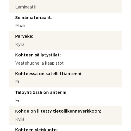
Laminaatti
Seinämateriaalit:
Maali
Parveke:
Kyllä
Kohteen säilytystilat:
Vaatehuone ja kaapistot
Kohteessa on satelliittiantenni:
Ei
Taloyhtiössä on antenni:
Ei
Kohde on liitetty tietoliikenneverkkoon:
Kyllä
Kohteen yleiskunto: