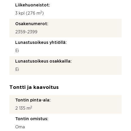
Liikehuoneistot:
2
3 kpl (276 m
)
Osakenumerot:
2359-2399
Lunastusoikeus yhtiöllä:
Ei
Lunastusoikeus osakkailla:
Ei
Tontti ja kaavoitus
Tontin pinta-ala:
2
2 135 m
Tontin omistus:
Oma