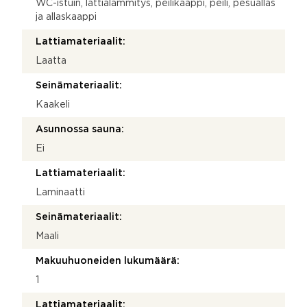
WC-istuin, lattialämmitys, peilikaappi, peili, pesuallas
ja allaskaappi
Lattiamateriaalit:
Laatta
Seinämateriaalit:
Kaakeli
Asunnossa sauna:
Ei
Lattiamateriaalit:
Laminaatti
Seinämateriaalit:
Maali
Makuuhuoneiden lukumäärä:
1
Lattiamateriaalit: