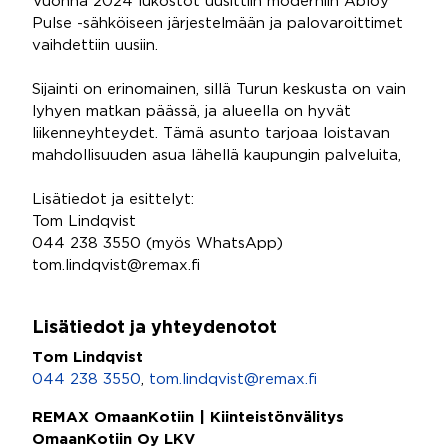
Vuonna 2024 lukostot uusittiin moderniin Abloy
Pulse -sähköiseen järjestelmään ja palovaroittimet
vaihdettiin uusiin.
Sijainti on erinomainen, sillä Turun keskusta on vain
lyhyen matkan päässä, ja alueella on hyvät
liikenneyhteydet. Tämä asunto tarjoaa loistavan
mahdollisuuden asua lähellä kaupungin palveluita,
Lisätiedot ja esittelyt:
Tom Lindqvist
044 238 3550 (myös WhatsApp)
tom.lindqvist@remax.fi
Lisätiedot ja yhteydenotot
Tom Lindqvist
044 238 3550
,
tom.lindqvist@remax.fi
REMAX OmaanKotiin | Kiinteistönvälitys
OmaanKotiin Oy LKV